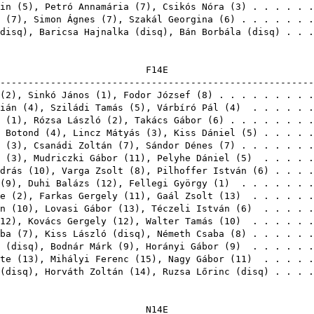
in
(
5
),
Petró Annamária
(
7
),
Csikós Nóra
(
3
) . . . . . 
(
7
),
Simon Ágnes
(
7
),
Szakál Georgina
(
6
) . . . . . . 
disq
),
Baricsa Hajnalka
(
disq
),
Bán Borbála
(
disq
) . . 
F1
-------------------------------------------------------
(
2
),
Sinkó János
(
1
),
Fodor József
(
8
) . . . . . . . . 
ián
(
4
),
Sziládi Tamás
(
5
),
Várbíró Pál
(
4
) . . . . . 
(
1
),
Rózsa László
(
2
),
Takács Gábor
(
6
) . . . . . . . 
 Botond
(
4
),
Lincz Mátyás
(
3
),
Kiss Dániel
(
5
) . . . . 
(
3
),
Csanádi Zoltán
(
7
),
Sándor Dénes
(
7
) . . . . . . 
(
3
),
Mudriczki Gábor
(
11
),
Pelyhe Dániel
(
5
) . . . . 
drás
(
10
),
Varga Zsolt
(
8
),
Pilhoffer István
(
6
) . . . 
(
9
),
Duhi Balázs
(
12
),
Fellegi György
(
1
) . . . . . . 
e
(
2
),
Farkas Gergely
(
11
),
Gaál Zsolt
(
13
) . . . . . 
n
(
10
),
Lovasi Gábor
(
13
),
Téczeli István
(
6
) . . . . 
12
),
Kovács Gergely
(
12
),
Walter Tamás
(
10
) . . . . . 
ba
(
7
),
Kiss László
(
disq
),
Németh Csaba
(
8
) . . . . .
(
disq
),
Bodnár Márk
(
9
),
Horányi Gábor
(
9
) . . . . . 
te
(
13
),
Mihályi Ferenc
(
15
),
Nagy Gábor
(
11
) . . . . 
(
disq
),
Horváth Zoltán
(
14
),
Ruzsa Lőrinc
(
disq
) . . .
N1