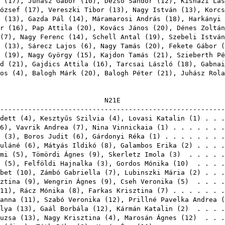
(
17
),
Juhász Gábor
(
10
),
Dezső Sándor
(
12
),
Kisházi Lás
ózsef
(
17
),
Vereszki Tibor
(
13
),
Nagy István
(
13
),
Korcs
(
13
),
Gazda Pál
(
14
),
Máramarosi András
(
18
),
Harkányi 
r
(
16
),
Pap Attila
(
20
),
Kovács János
(
20
),
Dénes Zoltán
(
7
),
Nagy Ferenc
(
14
),
Schell Antal
(
19
),
Szebeli István
(
13
),
Sárecz Lajos
(
6
),
Nagy Tamás
(
20
),
Fekete Gábor
(
(
19
),
Nagy György
(
15
),
Kajdon Tamás
(
21
),
Szieberth Pé
d
(
21
),
Gajdics Attila
(
16
),
Tarcsai László
(
18
),
Gabnai
os
(
4
),
Balogh Márk
(
20
),
Balogh Péter
(
21
),
Juhász Rola
N2
-------------------------------------------------------
dett
(
4
),
Kesztyűs Szilvia
(
4
),
Lovasi Katalin
(
1
) . . 
6
),
Vavrik Andrea
(
7
),
Nina Vinnickaia
(
1
) . . . . . . 
(
3
),
Boros Judit
(
6
),
Gárdonyi Réka
(
1
) . . . . . . . 
uláné
(
6
),
Mátyás Ildikó
(
8
),
Galambos Erika
(
2
) . . . 
mi
(
5
),
Tömördi Ágnes
(
9
),
Skerletz Imola
(
3
) . . . . 
(
5
),
Felföldi Hajnalka
(
3
),
Gordos Mónika
(
10
) . . . .
bet
(
10
),
Zámbó Gabriella
(
7
),
Lubinszki Mária
(
2
) . . 
ztina
(
9
),
Wengrin Ágnes
(
9
),
Cseh Veronika
(
5
) . . . .
11
),
Rácz Mónika
(
8
),
Farkas Krisztina
(
7
) . . . . . . 
anna
(
11
),
Szabó Veronika
(
12
),
Prillné Pavelka Andrea
(
lya
(
13
),
Gaál Borbála
(
12
),
Kármán Katalin
(
2
) . . . .
uzsa
(
13
),
Nagy Krisztina
(
4
),
Marosán Ágnes
(
12
) . . .