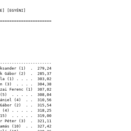
]
E
] [
EGYÉNI
]
=======================
nokság
7
gyos-szőlő)
1E
-----------------------
ksander
(
1
) . 279,24
k Gábor
(
2
) . 285,37
la
(
1
) . . . . 303,02
n
(
3
) . . . . 304,38
zai Ferenc
(
1
) 307,02
(
5
) . . . . . 308,04
ániel
(
4
) . . 310,56
Gábor
(
2
) . . 315,54
(
4
) . . . . . 318,25
15
) . . . . . 319,00
r Péter
(
3
) . 321,11
amás
(
10
) . . 327,42