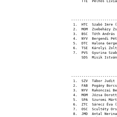
TTE
Pelhős Lívia
----------------------
1.
HTC
Szabó Imre
(
2.
MOM
Zsebeházy Zs
3.
BSC
Tóth András
4.
NYV
Bergendi Pét
5.
DTC
Halona Gerge
6.
TSE
Károlyi Zolt
7.
PVS
Gyurina Szab
SDS
Misik István
----------------------
1.
SZV
Tábor Judit
2.
FAB
Pogány Borcs
3.
NYV
Rakonczai Be
4.
MOM
Józsa Dorott
5.
SPA
Szuromi Márt
6.
ZTC
Sárecz Éva
(
7.
OSC
Scultéty Ors
8.
JMD
Antal Nerina