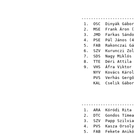
----------------------
1.
OSC
Dinyák Gábor
2.
MSE
Frank Áron
(
3.
JMD
Farkas Sándo
4.
PSE
Pál János
(
4
5.
FAB
Rakonczai Gá
6.
SZV
Kurunczi Zol
7.
SDS
Nagy Miklós
8.
TTE
Déri Attila
9.
VHS
Áfra Viktor
NYV
Kovács Károl
PVS
Verhás Gergő
KAL
Cselik Gábor
----------------------
1.
ARA
Kóródi Rita
2.
DTC
Gondos Tímea
3.
SZV
Papp Szilvia
4.
PVS
Kasza Orsoly
5.
FAB
Fekete Anikó