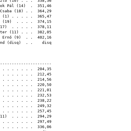
zló
(
10
) . . . 338,36
ok Pál
(
14
) . 351,46
Csaba
(
18
) . . 364,29
(
1
) . . . . . 365,47
(
19
) . . . . 374,15
17
) . . . . . 378,11
ter
(
11
) . . . 382,05
 Ernő
(
9
) . . 402,16
nd
(
disq
) . . disq
1E
-----------------------
. . . . . . . . 204,35
. . . . . . . . 212,45
. . . . . . . . 214,56
. . . . . . . . 220,50
. . . . . . . . 221,01
 . . . . . . . 232,53
. . . . . . . . 238,22
 . . . . . . . 249,32
. . . . . . . . 257,45
11
) . . . . . 294,29
 . . . . . . . 297,49
 . . . . . . . 336,06