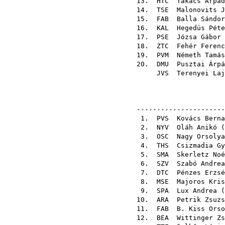
13.
HTC
Takács Árpád
14.
TSE
Malonovits J
15.
FAB
Balla Sándor
16.
KAL
Hegedüs Péte
17.
PSE
Józsa Gábor
18.
ZTC
Fehér Ferenc
19.
PVM
Németh Tamás
20.
DMU
Pusztai Árpá
JVS
Terenyei Laj
----------------------
1.
PVS
Kovács Berna
2.
NYV
Oláh Anikó
(
3.
OSC
Nagy Orsolya
4.
THS
Csizmadia Gy
5.
SMA
Skerletz Noé
6.
SZV
Szabó Andrea
7.
DTC
Pénzes Erzsé
8.
MSE
Majoros Kris
9.
SPA
Lux Andrea
(
10.
ARA
Petrik Zsuzs
11.
FAB
B. Kiss Orso
12.
BEA
Wittinger Zs