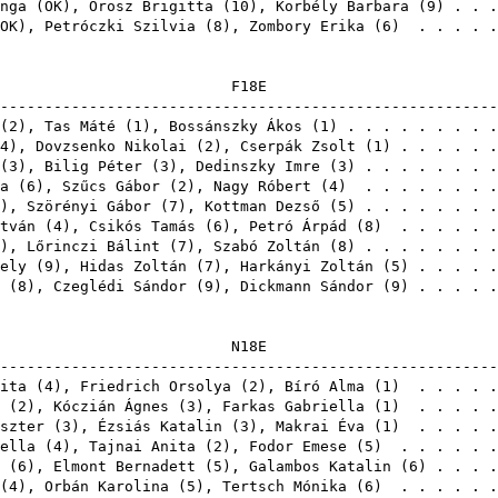
nga
(
OK
),
Orosz Brigitta
(
10
),
Korbély Barbara
(
9
) . . 
OK
),
Petróczki Szilvia
(
8
),
Zombory Erika
(
6
) . . . . 
F1
-------------------------------------------------------
(
2
),
Tas Máté
(
1
),
Bossánszky Ákos
(
1
) . . . . . . . . 
4
),
Dovzsenko Nikolai
(
2
),
Cserpák Zsolt
(
1
) . . . . . 
(
3
),
Bilig Péter
(
3
),
Dedinszky Imre
(
3
) . . . . . . . 
a
(
6
),
Szűcs Gábor
(
2
),
Nagy Róbert
(
4
) . . . . . . . 
),
Szörényi Gábor
(
7
),
Kottman Dezső
(
5
) . . . . . . . 
tván
(
4
),
Csikós Tamás
(
6
),
Petró Árpád
(
8
) . . . . . 
),
Lőrinczi Bálint
(
7
),
Szabó Zoltán
(
8
) . . . . . . . 
ely
(
9
),
Hidas Zoltán
(
7
),
Harkányi Zoltán
(
5
) . . . . 
(
8
),
Czeglédi Sándor
(
9
),
Dickmann Sándor
(
9
) . . . . 
N1
-------------------------------------------------------
ita
(
4
),
Friedrich Orsolya
(
2
),
Bíró Alma
(
1
) . . . . 
(
2
),
Kóczián Ágnes
(
3
),
Farkas Gabriella
(
1
) . . . . 
szter
(
3
),
Ézsiás Katalin
(
3
),
Makrai Éva
(
1
) . . . . 
ella
(
4
),
Tajnai Anita
(
2
),
Fodor Emese
(
5
) . . . . . 
(
6
),
Elmont Bernadett
(
5
),
Galambos Katalin
(
6
) . . . 
(
4
),
Orbán Karolina
(
5
),
Tertsch Mónika
(
6
) . . . . . 