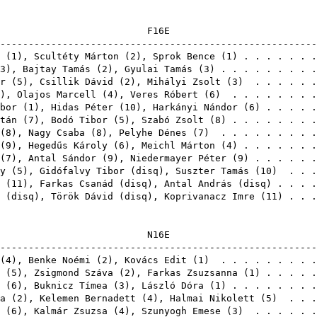
F1
-------------------------------------------------------
(
1
),
Scultéty Márton
(
2
),
Sprok Bence
(
1
) . . . . . . 
3
),
Bajtay Tamás
(
2
),
Gyulai Tamás
(
3
) . . . . . . . . 
r
(
5
),
Csillik Dávid
(
2
),
Mihályi Zsolt
(
3
) . . . . . 
),
Olajos Marcell
(
4
),
Veres Róbert
(
6
) . . . . . . . 
bor
(
1
),
Hidas Péter
(
10
),
Harkányi Nándor
(
6
) . . . . 
tán
(
7
),
Bodó Tibor
(
5
),
Szabó Zsolt
(
8
) . . . . . . . 
(
8
),
Nagy Csaba
(
8
),
Pelyhe Dénes
(
7
) . . . . . . . . 
(
9
),
Hegedűs Károly
(
6
),
Meichl Márton
(
4
) . . . . . . 
(
7
),
Antal Sándor
(
9
),
Niedermayer Péter
(
9
) . . . . . 
y
(
5
),
Gidófalvy Tibor
(
disq
),
Suszter Tamás
(
10
) . . 
(
11
),
Farkas Csanád
(
disq
),
Antal András
(
disq
) . . .
(
disq
),
Török Dávid
(
disq
),
Koprivanacz Imre
(
11
) . . 
N1
-------------------------------------------------------
(
4
),
Benke Noémi
(
2
),
Kovács Edit
(
1
) . . . . . . . . 
(
5
),
Zsigmond Száva
(
2
),
Farkas Zsuzsanna
(
1
) . . . . 
(
6
),
Buknicz Tímea
(
3
),
László Dóra
(
1
) . . . . . . . 
a
(
2
),
Kelemen Bernadett
(
4
),
Halmai Nikolett
(
5
) . . .
(
6
),
Kalmár Zsuzsa
(
4
),
Szunyogh Emese
(
3
) . . . . . 