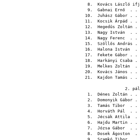
8.
Kovács László ifj
9.
Gabnai Ernő
. . 
10.
Juhász Gábor
. .
11.
Kocsik Árpád
. .
12.
Hegedűs Zoltán
. 
13.
Nagy István
. . 
14.
Nagy Ferenc
. . 
15.
Szőllős András
. 
16.
Halona István
. 
17.
Fekete Gábor
. .
18.
Harkányi Csaba
. 
19.
Melkes Zoltán
. 
20.
Kovács János
. .
21.
Kajdon Tamás
. .
2. 
1.
Dénes Zoltán
. .
2.
Domonyik Gábor
. 
3.
Tamás Tibor
. . 
4.
Horváth Pál
. . 
5.
Jécsák Attila
. 
6.
Hajdu Martin
. .
7.
Józsa Gábor
. . 
8.
Dosek Ágoston
. 
9.
Sramkó Tibor
. .