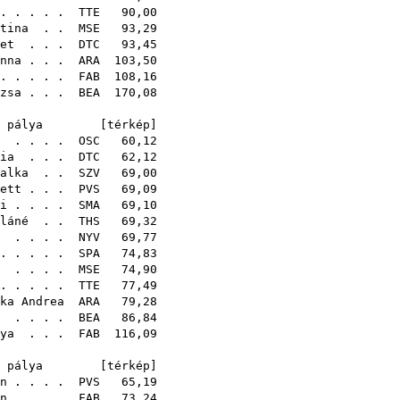
. . . . .
TTE
90,00
tina
. .
MSE
93,29
et
. . .
DTC
93,45
nna
. . .
ARA
103,50
. . . . .
FAB
108,16
zsa
. . .
BEA
170,08
31
. pálya [
térkép
]
. . . .
OSC
60,12
ia
. . .
DTC
62,12
alka
. .
SZV
69,00
ett
. . .
PVS
69,09
i
. . . .
SMA
69,10
láné
. .
THS
69,32
. . . .
NYV
69,77
 . . . .
SPA
74,83
. . . .
MSE
74,90
. . . . .
TTE
77,49
ka Andrea
ARA
79,28
. . . .
BEA
86,84
ya
. . .
FAB
116,09
39
. pálya [
térkép
]
n
. . . .
PVS
65,19
n
. . . .
FAB
73,24