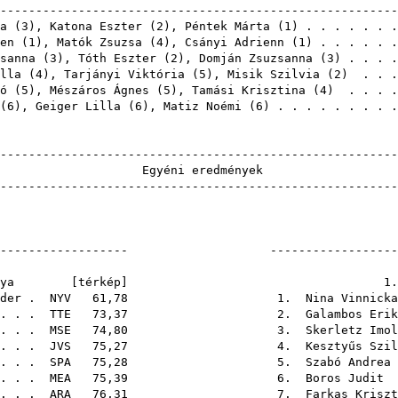
-------------------------------------------------------
a
(
3
),
Katona Eszter
(
2
),
Péntek Márta
(
1
) . . . . . . 
en
(
1
),
Matók Zsuzsa
(
4
),
Csányi Adrienn
(
1
) . . . . . 
sanna
(
3
),
Tóth Eszter
(
2
),
Domján Zsuzsanna
(
3
) . . . 
lla
(
4
),
Tarjányi Viktória
(
5
),
Misik Szilvia
(
2
) . . .
ó
(
5
),
Mészáros Ágnes
(
5
),
Tamási Krisztina
(
4
) . . . .
(
6
),
Geiger Lilla
(
6
),
Matiz Noémi
(
6
) . . . . . . . . 
-------------------------------------------------------
Egyéni ere
-------------------------------------------------------
F21E
---------------------- ---------------------
pálya [
térkép
]
der
.
NYV
61,78 1.
Nina Vinnicka
. . .
TTE
73,37 2.
Galambos Erik
. . .
MSE
74,80 3.
Skerletz Imol
. . .
JVS
75,27 4.
Kesztyűs Szil
 . .
SPA
75,28 5.
Szabó Andrea
. . .
MEA
75,39 6.
Boros Judit
.
 . . .
ARA
76,31 7.
Farkas Kriszt