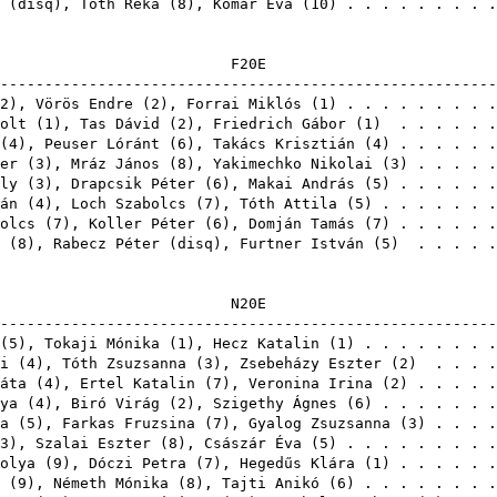
(
disq
),
Tóth Réka
(
8
),
Komár Éva
(
10
) . . . . . . . .
F2
-------------------------------------------------------
2
),
Vörös Endre
(
2
),
Forrai Miklós
(
1
) . . . . . . . . 
olt
(
1
),
Tas Dávid
(
2
),
Friedrich Gábor
(
1
) . . . . . 
(
4
),
Peuser Lóránt
(
6
),
Takács Krisztián
(
4
) . . . . . 
er
(
3
),
Mráz János
(
8
),
Yakimechko Nikolai
(
3
) . . . . 
ly
(
3
),
Drapcsik Péter
(
6
),
Makai András
(
5
) . . . . . 
án
(
4
),
Loch Szabolcs
(
7
),
Tóth Attila
(
5
) . . . . . . 
olcs
(
7
),
Koller Péter
(
6
),
Domján Tamás
(
7
) . . . . . 
(
8
),
Rabecz Péter
(
disq
),
Furtner István
(
5
) . . . . 
N2
-------------------------------------------------------
(
5
),
Tokaji Mónika
(
1
),
Hecz Katalin
(
1
) . . . . . . . 
i
(
4
),
Tóth Zsuzsanna
(
3
),
Zsebeházy Eszter
(
2
) . . . .
áta
(
4
),
Ertel Katalin
(
7
),
Veronina Irina
(
2
) . . . . 
ya
(
4
),
Biró Virág
(
2
),
Szigethy Ágnes
(
6
) . . . . . . 
a
(
5
),
Farkas Fruzsina
(
7
),
Gyalog Zsuzsanna
(
3
) . . . 
3
),
Szalai Eszter
(
8
),
Császár Éva
(
5
) . . . . . . . . 
olya
(
9
),
Dóczi Petra
(
7
),
Hegedűs Klára
(
1
) . . . . . 
(
9
),
Németh Mónika
(
8
),
Tajti Anikó
(
6
) . . . . . . . 