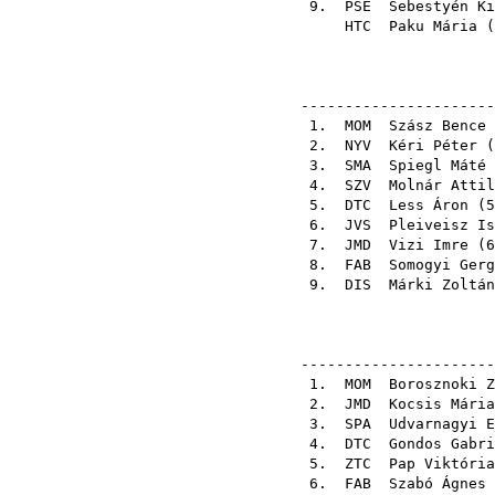
9.
PSE
Sebestyén Ki
HTC
Paku Mária
(
----------------------
1.
MOM
Szász Bence
2.
NYV
Kéri Péter
(
3.
SMA
Spiegl Máté
4.
SZV
Molnár Attil
5.
DTC
Less Áron
(
5
6.
JVS
Pleiveisz Is
7.
JMD
Vizi Imre
(
6
8.
FAB
Somogyi Gerg
9.
DIS
Márki Zoltán
----------------------
1.
MOM
Borosznoki Z
2.
JMD
Kocsis Mária
3.
SPA
Udvarnagyi E
4.
DTC
Gondos Gabri
5.
ZTC
Pap Viktória
6.
FAB
Szabó Ágnes