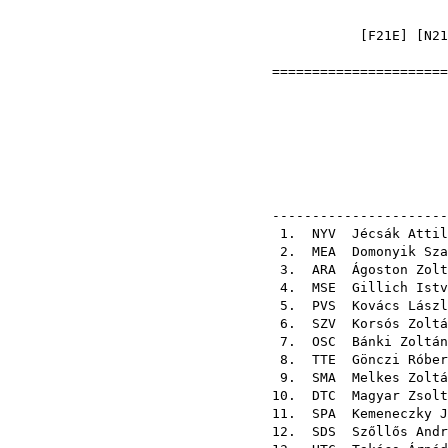
[
F21E
] [
N21
======================
Orszá
1997-06-15
----------------------
1.
NYV
Jécsák Attil
2.
MEA
Domonyik Sza
3.
ARA
Ágoston Zolt
4.
MSE
Gillich Istv
5.
PVS
Kovács Lászl
6.
SZV
Korsós Zoltá
7.
OSC
Bánki Zoltán
8.
TTE
Gönczi Róber
9.
SMA
Melkes Zoltá
10.
DTC
Magyar Zsolt
11.
SPA
Kemeneczky J
12.
SDS
Szőllős Andr