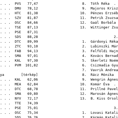
.
. .
PVS
77,47 8.
Tóth Réka
. 
. . .
DMU
78,12 9.
Majoros Krisz
 . . .
HTC
81,38 10.
Pénzes Erzséb
 . . .
SZV
81,87 11.
Petrik Zsuzsa
. . .
OSC
84,66 12.
Gaál Borbála
. . .
TSE
87,13 13.
Wittinger Zsu
. . .
PSE
87,
. . .
SDS
88,28
2
. . .
DTC
89,99 1.
Gárdonyi Réka
 . . .
ZTC
93,10 2.
Lubinszki Már
. . .
FAB
94,13 3.
Felföldi Hajn
. . .
SMA
97,01 4.
Kovács Bernad
 . . .
KAL
97,30 5.
Skerletz Noém
 . . .
PVM
101,82 6.
Csizmadia Gyu
7.
Vavrik Andrea
pálya [
térkép
] 8.
Rácz Mónika
.
 . . .
KAL
62,06 9.
Wengrin Ágnes
. . .
MEA
62,84 10.
Komár Éva
. 
. . .
DTC
68,78 11.
Prillné Pavel
. . .
SMA
69,80 12.
Marosán Ágnes
. . .
NYV
72,17 13.
B. Kiss Orsol
 . . .
TTE
74,
. . .
PSE
75,01
3
. . .
OSC
75,34 1.
Lovasi Katali
 . . .
SDS
76,76 2.
Kármán Katali