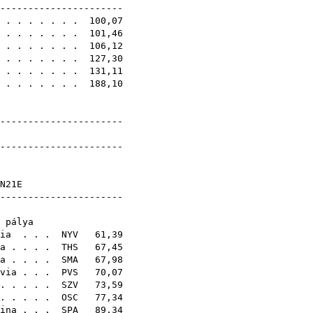
-----------------------
. . . . . . . . 100,07
. . . . . . . . 101,46
. . . . . . . . 106,12
 . . . . . . . 127,30
 . . . . . . . 131,11
. . . . . . . . 188,10
-----------------------
dmények
-----------------------
N21E
-------------------
1. pálya
ia
. . .
NYV
61,39
a
. . . .
THS
67,45
a
. . . .
SMA
67,98
via
. . .
PVS
70,07
. . . . .
SZV
73,59
 . . . .
OSC
77,34
ina
. . .
SPA
89,34