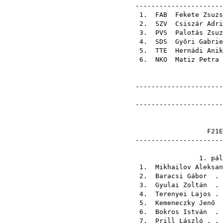
----------------------
1.
FAB
Fekete Zsuzs
2.
SZV
Csiszár Adri
3.
PVS
Palotás Zsuz
4.
SDS
Győri Gabrie
5.
TTE
Hernádi Anik
6.
NKO
Matiz Petra
----------------------
----------------------
------------------
1. 
1.
Mikhailov Aleksan
2.
Baracsi Gábor
. 
3.
Gyulai Zoltán
. 
4.
Terenyei Lajos
. 
5.
Kemeneczky Jenő
.
6.
Bokros István
. 
7.
Prill László
. .