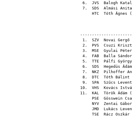
6.
JVS
Balogh Katal
7.
SDS
Almási Anita
HTC
Tóth Ágnes
(
----------------------
1.
SZV
Novai Gergő
2.
PVS
Csuzi Kriszt
3.
MSE
Gyulai Péter
4.
FAB
Balla Sándor
5.
TTE
Pálfi György
6.
SDS
Hegedüs Ádám
7.
NKZ
Pilhoffer An
8.
DTC
Tóth Bálint
9.
SPA
Szűcs Levent
10.
VHS
Kovács Istvá
11.
KAL
Török Ádám
(
PSE
Gösswein Csa
NYV
Zentai Gábor
JMD
Lukács Leven
TSE
Rácz Oszkár