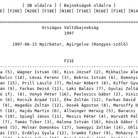
[
OB oldalra
] [
Bajnokságok oldalra
E
] [
F20E
] [
N20E
] [
F18E
] [
N18E
] [
F16E
] [
N16E
] [
F14E
] [
N14
=======================================================
gos Váltóbaj
199
 Nyírbátor, Nyírgelse (Ron
F2
-------------------------------------------------------
a
(
5
),
Wágner István
(
8
),
Kiss József
(
2
),
Mikhailov Ale
bolcs
(
10
),
Lévai Ferenc
(
3
),
Bokros István
(
6
),
Domonyi
án
(
15
),
Prill László
(
7
),
Molnár Róbert
(
8
),
Kiffer Gyu
án
(
9
),
Farkas Dezső
(
11
),
Laki Balázs
(
7
),
Gyulai Zoltá
ó ifj.
(
8
),
Vonyó Péter
(
16
),
Pavlovics Gábor
(
2
),
Vinic
n
(
6
),
Kocsik Árpád
(
11
),
Eke Zoltán
(
12
),
Farkas Dávid
(
9
),
Hegedűs Zoltán
(
12
),
Dosek Ágoston
(
8
),
Marosffy D
t
(
18
),
Hajdu Martin
(
6
),
Allwinger Herwig
(
5
),
Baracsi 
n
(
19
),
Spiegl János
(
11
),
Mesics Péter
(
4
),
Horváth Pál
(
7
),
Tamás Tibor
(
3
),
Halona István
(
16
),
Kósik Gábor
(
enő
(
5
),
Molnár Domonkos
(
17
),
Somogyi Zoltán
(
14
),
Uhli
ás
(
15
),
Erdélyi Gyula
(
12
),
Sramkó Tibor
(
9
),
Mohácsy T