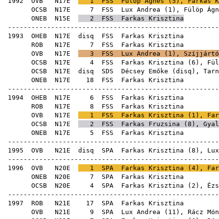
1992
OVB
N17E
1
FSS
Fülöp Ágnes
(
5
), Farkas K
OCSB
N17E
7
FSS
Lux Andrea
(
1
),
Fülöp Ágn
ONEB
N15E
2
FSS
Farkas Krisztina
-----------------------------------------------------
1993
OHEB
N17E
disq
FSS
Farkas
ROB
N17E
7
FSS
Farkas
OVB
N17E
3
FSS
Lux Andrea
(
1
),
Szíjjártó
OCSB
N17E
4
FSS
Farkas Krisztina (
6
),
Fül
OCSB
N17E
disq
SDS
Décsey Emőke
(
disq
),
Tarn
ONEB
N17E
18
FSS
Farkas
-----------------------------------------------------
1994
OHEB
N17E
6
FSS
Farkas
ROB
N17E
8
FSS
Farkas
OVB
N17E
1
FSS
Farkas Krisztina (
1
),
Far
OCSB
N17E
2
FSS
Farkas Fruzsina
(
8
),
Gyal
ONEB
N17E
5
FSS
Farkas
-----------------------------------------------------
1995
OVB
N21E
disq
SPA
Farkas Krisztina (
8
),
Lux
-----------------------------------------------------
1996
OVB
N20E
1
SPA
Farkas Krisztina (
4
),
Far
ONEB
N20E
7
SPA
Farkas
OCSB
N20E
4
SPA
Farkas Krisztina (
2
),
Ézs
-----------------------------------------------------
1997
ROB
N21E
17
SPA
Farkas
OVB
N21E
9
SPA
Lux Andrea
(
11
),
Rácz Món