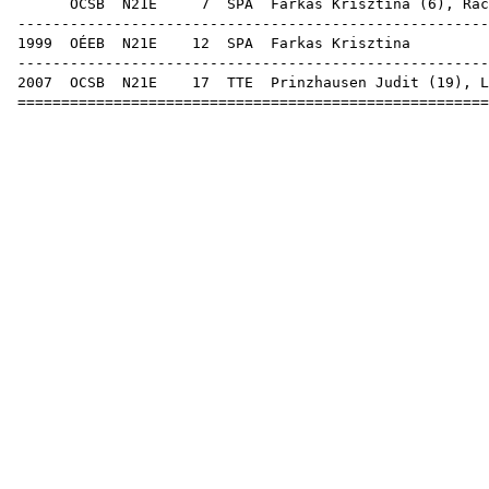
OCSB
N21E
7
SPA
Farkas Krisztina (
6
),
Rác
-----------------------------------------------------
1999
OÉEB
N21E
12
SPA
Farkas
-----------------------------------------------------
2007
OCSB
N21E
17
TTE
Prinzhausen Judit
(
19
),
L
=====================================================