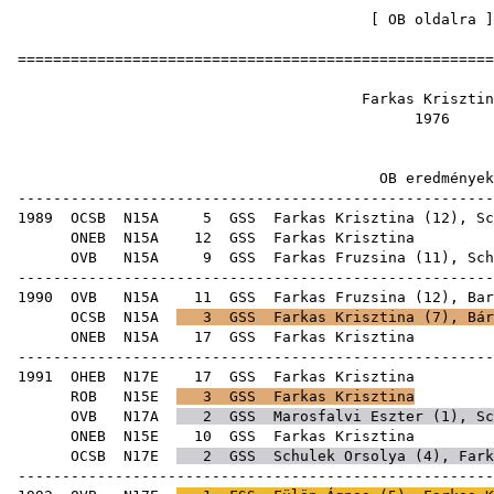
[
OB oldalra
=====================================================
Farkas Kr
19
OB ered
-----------------------------------------------------
1989
OCSB
N15A
5
GSS
Farkas Krisztina (
12
),
Sc
ONEB
N15A
12
GSS
Farkas
OVB
N15A
9
GSS
Farkas Fruzsina
(
11
),
Sch
-----------------------------------------------------
1990
OVB
N15A
11
GSS
Farkas Fruzsina
(
12
),
Bar
OCSB
N15A
3
GSS
Farkas Krisztina (
7
),
Bár
ONEB
N15A
17
GSS
Farkas
-----------------------------------------------------
1991
OHEB
N17E
17
GSS
Farkas
ROB
N15E
3
GSS
Farkas Krisztina
OVB
N17A
2
GSS
Marosfalvi Eszter
(
1
),
Sc
ONEB
N15E
10
GSS
Farkas
OCSB
N17E
2
GSS
Schulek Orsolya
(
4
), Fark
-----------------------------------------------------