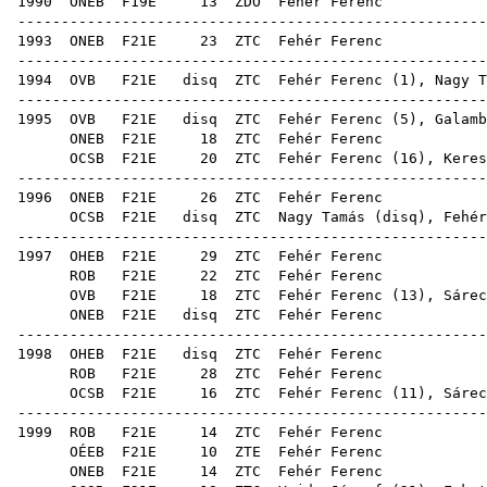
1990
ONEB
F19E
13
ZDO
Feh
------------------------------------------------------
1993
ONEB
F21E
23
ZTC
Feh
------------------------------------------------------
1994
OVB
F21E
disq
ZTC
Fehér Ferenc (
1
),
Nagy T
------------------------------------------------------
1995
OVB
F21E
disq
ZTC
Fehér Ferenc (
5
),
Galamb
ONEB
F21E
18
ZTC
Feh
OCSB
F21E
20
ZTC
Fehér Ferenc (
16
),
Keres
------------------------------------------------------
1996
ONEB
F21E
26
ZTC
Feh
OCSB
F21E
disq
ZTC
Nagy Tamás
(
disq
), Fehér
------------------------------------------------------
1997
OHEB
F21E
29
ZTC
Feh
ROB
F21E
22
ZTC
Feh
OVB
F21E
18
ZTC
Fehér Ferenc (
13
),
Sárec
ONEB
F21E
disq
ZTC
Feh
------------------------------------------------------
1998
OHEB
F21E
disq
ZTC
Feh
ROB
F21E
28
ZTC
Feh
OCSB
F21E
16
ZTC
Fehér Ferenc (
11
),
Sárec
------------------------------------------------------
1999
ROB
F21E
14
ZTC
Feh
OÉEB
F21E
10
ZTE
Feh
ONEB
F21E
14
ZTC
Feh