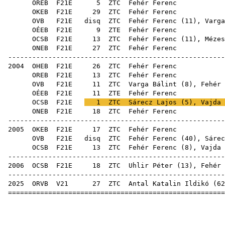
OREB
F21E
5
ZTC
Feh
OKEB
F21E
29
ZTC
Feh
OVB
F21E
disq
ZTC
Fehér Ferenc (
11
),
Varga
OÉEB
F21E
9
ZTE
Feh
OCSB
F21E
13
ZTC
Fehér Ferenc (
11
),
Mézes
ONEB
F21E
27
ZTC
Feh
------------------------------------------------------
2004
OHEB
F21E
26
ZTC
Feh
OREB
F21E
13
ZTC
Feh
OVB
F21E
11
ZTC
Varga Bálint
(
8
), Fehér 
OÉEB
F21E
11
ZTE
Feh
OCSB
F21E
1
ZTC
Sárecz Lajos
(
5
),
Vajda 
ONEB
F21E
18
ZTC
Feh
------------------------------------------------------
2005
OKEB
F21E
17
ZTC
Feh
OVB
F21E
disq
ZTC
Fehér Ferenc (
40
),
Sárec
OCSB
F21E
13
ZTC
Fehér Ferenc (
8
),
Vajda 
------------------------------------------------------
2006
OCSB
F21E
18
ZTC
Uhlir Péter
(
13
), Fehér 
------------------------------------------------------
2025
ORVB
V21
27
ZTC
Antal Katalin Ildikó
(
62
======================================================