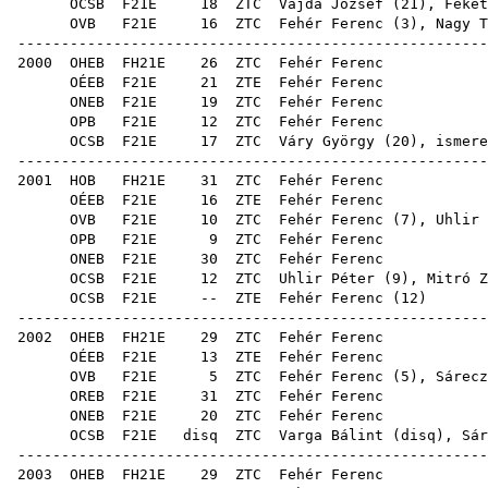
OCSB
F21E
18
ZTC
Vajda József
(
21
),
Feket
OVB
F21E
16
ZTC
Fehér Ferenc (
3
),
Nagy T
------------------------------------------------------
2000
OHEB
FH21E
26
ZTC
Feh
OÉEB
F21E
21
ZTE
Feh
ONEB
F21E
19
ZTC
Feh
OPB
F21E
12
ZTC
Feh
OCSB
F21E
17
ZTC
Váry György
(
20
), ismer
------------------------------------------------------
2001
HOB
FH21E
31
ZTC
Feh
OÉEB
F21E
16
ZTE
Feh
OVB
F21E
10
ZTC
Fehér Ferenc (
7
),
Uhlir 
OPB
F21E
9
ZTC
Feh
ONEB
F21E
30
ZTC
Feh
OCSB
F21E
12
ZTC
Uhlir Péter
(
9
),
Mitró Z
OCSB
F21E
--
ZTE
Fehér Ferenc
(
12
------------------------------------------------------
2002
OHEB
FH21E
29
ZTC
Feh
OÉEB
F21E
13
ZTE
Feh
OVB
F21E
5
ZTC
Fehér Ferenc (
5
),
Sárecz
OREB
F21E
31
ZTC
Feh
ONEB
F21E
20
ZTC
Feh
OCSB
F21E
disq
ZTC
Varga Bálint
(
disq
),
Sár
------------------------------------------------------
2003
OHEB
FH21E
29
ZTC
Feh