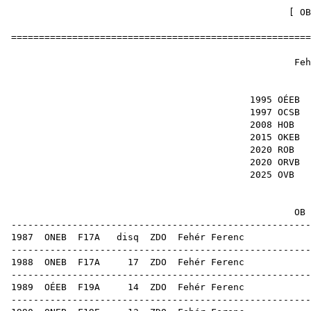
[
OB
======================================================
Fehér
1
1995 OÉEB
1997 OCSB
2008 HOB
2015 OKEB
2020 ROB
2020 ORVB
2025 OVB
OB ere
------------------------------------------------------
1987
ONEB
F17A
disq
ZDO
Feh
------------------------------------------------------
1988
ONEB
F17A
17
ZDO
Feh
------------------------------------------------------
1989
OÉEB
F19A
14
ZDO
Feh
------------------------------------------------------