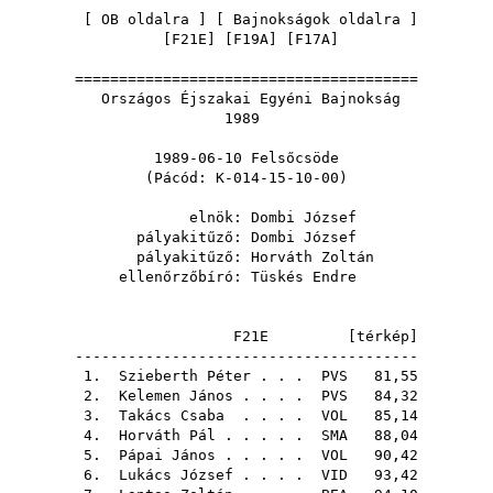
[
OB oldalra
] [
Bajnokságok oldalra
]
[
F21E
] [
F19A
] [
F17A
]
=======================================
Országos Éjszakai Egyéni Bajnokság
1989
1989-06-10 Felsőcsöde
(Pácód: K-014-15-10-00)
elnök:
Dombi József
pályakitűző:
Dombi József
pályakitűző:
Horváth Zoltán
ellenőrzőbíró:
Tüskés Endre
F21E [
térkép
]
---------------------------------------
1.
Szieberth Péter
. . .
PVS
81,55
2.
Kelemen János
. . . .
PVS
84,32
3.
Takács Csaba
. . . .
VOL
85,14
4.
Horváth Pál
. . . . .
SMA
88,04
5.
Pápai János
. . . . .
VOL
90,42
6.
Lukács József
. . . .
VID
93,42