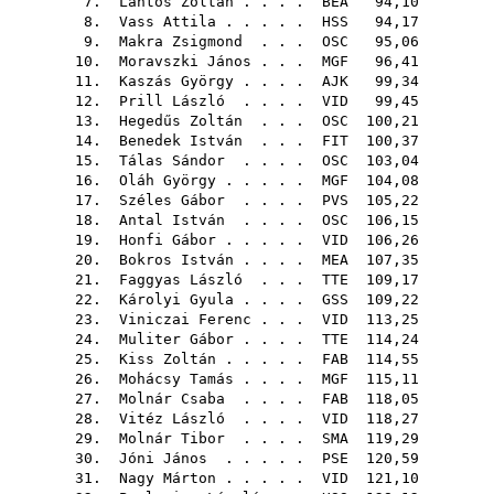
7.
Lantos Zoltán
. . . .
BEA
94,10
8.
Vass Attila
. . . . .
HSS
94,17
9.
Makra Zsigmond
. . .
OSC
95,06
10.
Moravszki János
. . .
MGF
96,41
11.
Kaszás György
. . . .
AJK
99,34
12.
Prill László
. . . .
VID
99,45
13.
Hegedűs Zoltán
. . .
OSC
100,21
14.
Benedek István
. . .
FIT
100,37
15.
Tálas Sándor
. . . .
OSC
103,04
16.
Oláh György
. . . . .
MGF
104,08
17.
Széles Gábor
. . . .
PVS
105,22
18.
Antal István
. . . .
OSC
106,15
19.
Honfi Gábor
. . . . .
VID
106,26
20.
Bokros István
. . . .
MEA
107,35
21.
Faggyas László
. . .
TTE
109,17
22.
Károlyi Gyula
. . . .
GSS
109,22
23.
Viniczai Ferenc
. . .
VID
113,25
24.
Muliter Gábor
. . . .
TTE
114,24
25.
Kiss Zoltán
. . . . .
FAB
114,55
26.
Mohácsy Tamás
. . . .
MGF
115,11
27.
Molnár Csaba
. . . .
FAB
118,05
28.
Vitéz László
. . . .
VID
118,27
29.
Molnár Tibor
. . . .
SMA
119,29
30.
Jóni János
. . . . .
PSE
120,59
31.
Nagy Márton
. . . . .
VID
121,10