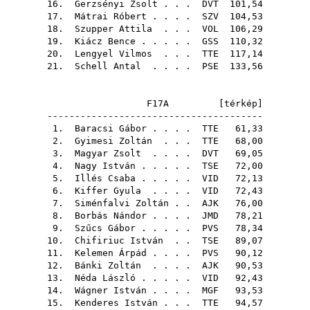
16.
Gerzsényi Zsolt
. . .
DVT
101,54
17.
Mátrai Róbert
. . . .
SZV
104,53
18.
Szupper Attila
. . .
VOL
106,29
19.
Kiácz Bence
. . . . .
GSS
110,32
20.
Lengyel Vilmos
. . .
TTE
117,14
21.
Schell Antal
. . . .
PSE
133,56
F17A [
térkép
]
---------------------------------------
1.
Baracsi Gábor
. . . .
TTE
61,33
2.
Gyimesi Zoltán
. . .
TTE
68,00
3.
Magyar Zsolt
. . . .
DVT
69,05
4.
Nagy István
. . . . .
TSE
72,00
5.
Illés Csaba
. . . . .
VID
72,13
6.
Kiffer Gyula
. . . .
VID
72,43
7.
Siménfalvi Zoltán
. .
AJK
76,00
8.
Borbás Nándor
. . . .
JMD
78,21
9.
Szűcs Gábor
. . . . .
PVS
78,34
10.
Chifiriuc István
. .
TSE
89,07
11.
Kelemen Árpád
. . . .
PVS
90,12
12.
Bánki Zoltán
. . . .
AJK
90,53
13.
Néda László
. . . . .
VID
92,43
14.
Wágner István
. . . .
MGF
93,53
15.
Kenderes István
. . .
TTE
94,57