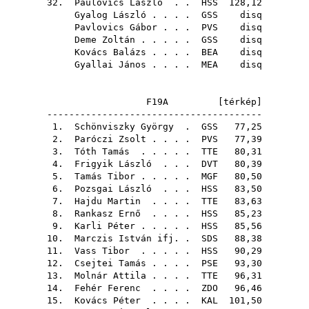
32.
Paulovics László
. .
HSS
128,12
Gyalog László
. . . .
GSS
disq
Pavlovics Gábor
. . .
PVS
disq
Deme Zoltán
. . . . .
GSS
disq
Kovács Balázs
. . . .
BEA
disq
Gyallai János
. . . .
MEA
disq
F19A [
térkép
]
---------------------------------------
1.
Schönviszky György
.
GSS
77,25
2.
Paróczi Zsolt
. . . .
PVS
77,39
3.
Tóth Tamás
. . . . .
TTE
80,31
4.
Frigyik László
. . .
DVT
80,39
5.
Tamás Tibor
. . . . .
MGF
80,50
6.
Pozsgai László
. . .
HSS
83,50
7.
Hajdu Martin
. . . .
TTE
83,63
8.
Rankasz Ernő
. . . .
HSS
85,23
9.
Karli Péter
. . . . .
HSS
85,56
10.
Marczis István ifj.
.
SDS
88,38
11.
Vass Tibor
. . . . .
HSS
90,29
12.
Csejtei Tamás
. . . .
PSE
93,30
13.
Molnár Attila
. . . .
TTE
96,31
14.
Fehér Ferenc
. . . .
ZDO
96,46
15.
Kovács Péter
. . . .
KAL
101,50