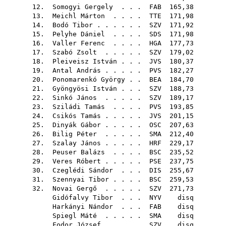
12.
Somogyi Gergely
. . .
FAB
165,38
13.
Meichl Márton
. . . .
TTE
171,98
14.
Bodó Tibor
. . . . . .
SZV
171,92
15.
Pelyhe Dániel
. . . .
SDS
171,98
16.
Valler Ferenc
. . . .
HGA
177,73
17.
Szabó Zsolt
. . . . .
SZV
179,02
18.
Pleiveisz István
. . .
JVS
180,37
19.
Antal András
. . . . .
PVS
182,27
20.
Ponomarenkó György
. .
BEA
184,70
21.
Gyöngyösi István
. . .
SZV
188,73
22.
Sinkó János
. . . . .
SZV
189,17
23.
Sziládi Tamás
. . . .
PVS
193,85
24.
Csikós Tamás
. . . . .
JVS
201,15
25.
Dinyák Gábor
. . . . .
OSC
207,63
26.
Bilig Péter
. . . . .
SMA
212,40
27.
Szalay János
. . . . .
HRF
229,17
28.
Peuser Balázs
. . . .
BSC
235,52
29.
Veres Róbert
. . . . .
PSE
237,75
30.
Czeglédi Sándor
. . .
DIS
255,67
31.
Szennyai Tibor
. . . .
BSC
259,53
32.
Novai Gergő
. . . . .
SZV
271,73
Gidófalvy Tibor
. . .
NYV
disq
Harkányi Nándor
. . .
FAB
disq
Spiegl Máté
. . . . .
SMA
disq
Fodor József
. . . . .
SZV
disq