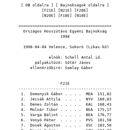
[
OB oldalra
] [
Bajnokságok oldalra
]
[
F21E
] [
N21E
] [
F20E
]
[
N20E
] [
F18E
] [
N18E
]
========================================
Országos Hosszútávú Egyéni Bajnokság
1998
1998-04-04 Velence, Sukoró (Likas-kő)
elnök:
Schell Antal id.
pályakitűző:
Sőtér János
ellenőrzőbíró:
Somlay Gábor
F21E
----------------------------------------
1.
Domonyik Gábor
. . . .
MEA
151,82
2.
Jécsák Attila
. . . .
NYV
160,83
3.
Dénes Zoltán
. . . . .
KAL
168,43
4.
Molnár Tibor
. . . . .
BEA
175,17
5.
Varga Bálint
. . . . .
BEA
176,77
6.
Vonyó Péter
. . . . .
PVS
181,50
7.
Dosek Ágoston
. . . .
OSC
183,50