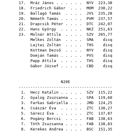
17.
Mráz János
. . . . . .
NYV
223,38
18.
Friedrich Gábor
. . .
MOM
230,22
19.
Ballagó Tamás
. . . .
JVS
235,28
20.
Németh Tamás
. . . . .
PVM
237,57
21.
Drapcsik Péter
. . . .
DTC
242,07
22.
Hans György
. . . . .
NKZ
251,63
23.
Molnár Attila
. . . .
SZV
265,77
Melkes Zoltán
. . . .
SMA
disq
Lajtai Zoltán
. . . .
THS
disq
Kottman Dezső
. . . .
NYV
disq
Domján Tamás
. . . . .
PVS
disq
Papp Attila
. . . . .
THS
disq
Gábor József
. . . . .
CBD
disq
N20E
----------------------------------------
1.
Hecz Katalin
. . . . .
SZV
115,22
2.
Gyalog Zsuzsanna
. . .
SPA
119,60
3.
Farkas Gabriella
. . .
JMD
124,25
4.
Császár Éva
. . . . .
ZTC
130,27
5.
Sárecz Éva
. . . . . .
ZTC
137,87
6.
Pogány Borcsi
. . . .
FAB
138,63
7.
Tóth Zsuzsanna
. . . .
FAB
138,83
8.
Kerekes Andrea
. . . .
BSC
151,35