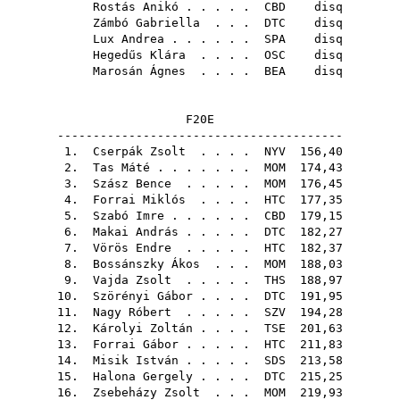
Rostás Anikó
. . . . .
CBD
disq
Zámbó Gabriella
. . .
DTC
disq
Lux Andrea
. . . . . .
SPA
disq
Hegedűs Klára
. . . .
OSC
disq
Marosán Ágnes
. . . .
BEA
disq
F20E
----------------------------------------
1.
Cserpák Zsolt
. . . .
NYV
156,40
2.
Tas Máté
. . . . . . .
MOM
174,43
3.
Szász Bence
. . . . .
MOM
176,45
4.
Forrai Miklós
. . . .
HTC
177,35
5.
Szabó Imre
. . . . . .
CBD
179,15
6.
Makai András
. . . . .
DTC
182,27
7.
Vörös Endre
. . . . .
HTC
182,37
8.
Bossánszky Ákos
. . .
MOM
188,03
9.
Vajda Zsolt
. . . . .
THS
188,97
10.
Szörényi Gábor
. . . .
DTC
191,95
11.
Nagy Róbert
. . . . .
SZV
194,28
12.
Károlyi Zoltán
. . . .
TSE
201,63
13.
Forrai Gábor
. . . . .
HTC
211,83
14.
Misik István
. . . . .
SDS
213,58
15.
Halona Gergely
. . . .
DTC
215,25
16.
Zsebeházy Zsolt
. . .
MOM
219,93