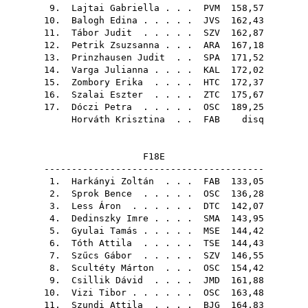
9.
Lajtai Gabriella
. . .
PVM
158,57
10.
Balogh Edina
. . . . .
JVS
162,43
11.
Tábor Judit
. . . . .
SZV
162,87
12.
Petrik Zsuzsanna
. . .
ARA
167,18
13.
Prinzhausen Judit
. .
SPA
171,52
14.
Varga Julianna
. . . .
KAL
172,02
15.
Zombory Erika
. . . .
HTC
172,37
16.
Szalai Eszter
. . . .
ZTC
175,67
17.
Dóczi Petra
. . . . .
OSC
189,25
Horváth Krisztina
. .
FAB
disq
F18E
----------------------------------------
1.
Harkányi Zoltán
. . .
FAB
133,05
2.
Sprok Bence
. . . . .
OSC
136,28
3.
Less Áron
. . . . . .
DTC
142,07
4.
Dedinszky Imre
. . . .
SMA
143,95
5.
Gyulai Tamás
. . . . .
MSE
144,42
6.
Tóth Attila
. . . . .
TSE
144,43
7.
Szűcs Gábor
. . . . .
SZV
146,55
8.
Scultéty Márton
. . .
OSC
154,42
9.
Csillik Dávid
. . . .
JMD
161,88
10.
Vizi Tibor
. . . . . .
OSC
163,48
11.
Szundi Attila
. . . .
BJG
164,83