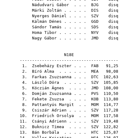
Nádudvari Gábor
. . .
BJG
disq
Márki Zoltán
. . . . .
DIS
disq
Nyerges Dániel
. . . .
SZV
disq
Kálmán Dénes
. . . . .
GGD
disq
Sándor Tamás
. . . . .
SDS
disq
Homa Tibor
. . . . . .
NYV
disq
Nagy Gábor
. . . . . .
JMD
disq
N18E
----------------------------------------
1.
Zsebeházy Eszter
. . .
FAB
91,25
2.
Bíró Alma
. . . . . .
MEA
98,08
3.
Farkas Zsuzsanna
. . .
DTC
102,63
4.
László Dóra
. . . . .
SZV
105,85
5.
Kóczián Ágnes
. . . .
JMD
108,00
6.
Domján Zsuzsanna
. . .
PVS
110,50
7.
Fekete Zsuzsa
. . . .
KOB
113,80
8.
Pattantyús Margit
. .
MOM
114,77
9.
Csiszár Adrien
. . . .
SZV
117,28
10.
Friedrich Orsolya
. .
MOM
117,58
11.
Csányi Adrienn
. . . .
SZV
119,48
12.
Buknicz Tímea
. . . .
SZV
122,82
13.
Bán Borbála
. . . . .
HTC
125,87
14.
Valler Krisztina
. . .
HGA
126,07