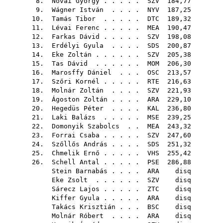
8.
Novai György
. . . . .
SZV
184,77
9.
Wágner István
. . . .
NYV
187,25
10.
Tamás Tibor
. . . . .
DTC
189,32
11.
Lévai Ferenc
. . . . .
MEA
190,47
12.
Farkas Dávid
. . . . .
SZV
198,08
13.
Erdélyi Gyula
. . . .
SDS
200,87
14.
Eke Zoltán
. . . . . .
SZV
205,38
15.
Tas Dávid
. . . . . .
MOM
206,30
16.
Marosffy Dániel
. . .
OSC
213,57
17.
Szőri Kornél
. . . . .
RTE
216,63
18.
Molnár Zoltán
. . . .
SZV
221,93
19.
Ágoston Zoltán
. . . .
ARA
229,10
20.
Hegedüs Péter
. . . .
KAL
236,80
21.
Laki Balázs
. . . . .
MSE
239,25
22.
Domonyik Szabolcs
. .
MEA
243,32
23.
Forrai Csaba
. . . . .
SZV
247,60
24.
Szőllős András
. . . .
SDS
251,32
25.
Chmelik Ernő
. . . . .
VHS
255,42
26.
Schell Antal
. . . . .
PSE
286,88
Stein Barnabás
. . . .
ARA
disq
Eke Zsolt
. . . . . .
SZV
disq
Sárecz Lajos
. . . . .
ZTC
disq
Kiffer Gyula
. . . . .
ARA
disq
Takács Krisztián
. . .
BSC
disq
Molnár Róbert
. . . .
ARA
disq