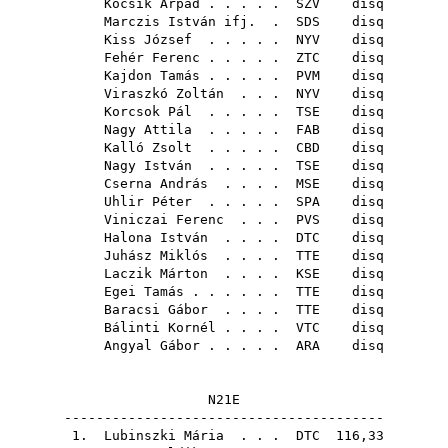
Kocsik Árpád
. . . . .
SZV
disq
Marczis István ifj.
.
SDS
disq
Kiss József
. . . . .
NYV
disq
Fehér Ferenc
. . . . .
ZTC
disq
Kajdon Tamás
. . . . .
PVM
disq
Viraszkó Zoltán
. . .
NYV
disq
Korcsok Pál
. . . . .
TSE
disq
Nagy Attila
. . . . .
FAB
disq
Kalló Zsolt
. . . . .
CBD
disq
Nagy István
. . . . .
TSE
disq
Cserna András
. . . .
MSE
disq
Uhlir Péter
. . . . .
SPA
disq
Viniczai Ferenc
. . .
PVS
disq
Halona István
. . . .
DTC
disq
Juhász Miklós
. . . .
TTE
disq
Laczik Márton
. . . .
KSE
disq
Egei Tamás
. . . . . .
TTE
disq
Baracsi Gábor
. . . .
TTE
disq
Bálinti Kornél
. . . .
VTC
disq
Angyal Gábor
. . . . .
ARA
disq
N21E
----------------------------------------
1.
Lubinszki Mária
. . .
DTC
116,33