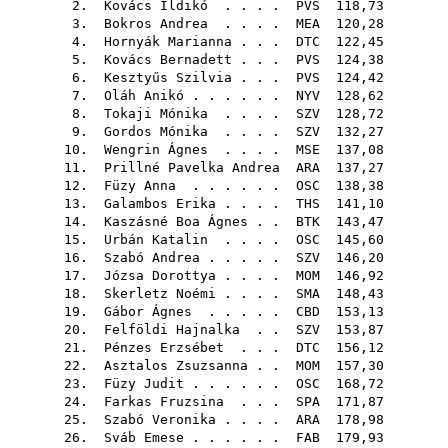
2.
Kovács Ildikó
. . . .
PVS
118,73
3.
Bokros Andrea
. . . .
MEA
120,28
4.
Hornyák Marianna
. . .
DTC
122,45
5.
Kovács Bernadett
. . .
PVS
124,38
6.
Kesztyűs Szilvia
. . .
PVS
124,42
7.
Oláh Anikó
. . . . . .
NYV
128,62
8.
Tokaji Mónika
. . . .
SZV
128,72
9.
Gordos Mónika
. . . .
SZV
132,27
10.
Wengrin Ágnes
. . . .
MSE
137,08
11.
Prillné Pavelka Andrea
ARA
137,27
12.
Füzy Anna
. . . . . .
OSC
138,38
13.
Galambos Erika
. . . .
THS
141,10
14.
Kaszásné Boa Ágnes
. .
BTK
143,47
15.
Urbán Katalin
. . . .
OSC
145,60
16.
Szabó Andrea
. . . . .
SZV
146,20
17.
Józsa Dorottya
. . . .
MOM
146,92
18.
Skerletz Noémi
. . . .
SMA
148,43
19.
Gábor Ágnes
. . . . .
CBD
153,13
20.
Felföldi Hajnalka
. .
SZV
153,87
21.
Pénzes Erzsébet
. . .
DTC
156,12
22.
Asztalos Zsuzsanna
. .
MOM
157,30
23.
Füzy Judit
. . . . . .
OSC
168,72
24.
Farkas Fruzsina
. . .
SPA
171,87
25.
Szabó Veronika
. . . .
ARA
178,98
26.
Sváb Emese
. . . . . .
FAB
179,93