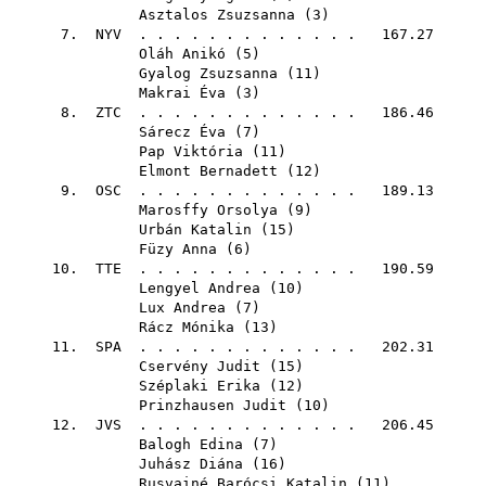
Asztalos Zsuzsanna
(
3
)
7.
NYV
. . . . . . . . . . . . . 167.27
Oláh Anikó
(
5
)
Gyalog Zsuzsanna
(
11
)
Makrai Éva
(
3
)
8.
ZTC
. . . . . . . . . . . . . 186.46
Sárecz Éva
(
7
)
Pap Viktória
(
11
)
Elmont Bernadett
(
12
)
9.
OSC
. . . . . . . . . . . . . 189.13
Marosffy Orsolya
(
9
)
Urbán Katalin
(
15
)
Füzy Anna
(
6
)
10.
TTE
. . . . . . . . . . . . . 190.59
Lengyel Andrea
(
10
)
Lux Andrea
(
7
)
Rácz Mónika
(
13
)
11.
SPA
. . . . . . . . . . . . . 202.31
Cservény Judit
(
15
)
Széplaki Erika
(
12
)
Prinzhausen Judit
(
10
)
12.
JVS
. . . . . . . . . . . . . 206.45
Balogh Edina
(
7
)
Juhász Diána
(
16
)
Rusvainé Barócsi Katalin
(
11
)