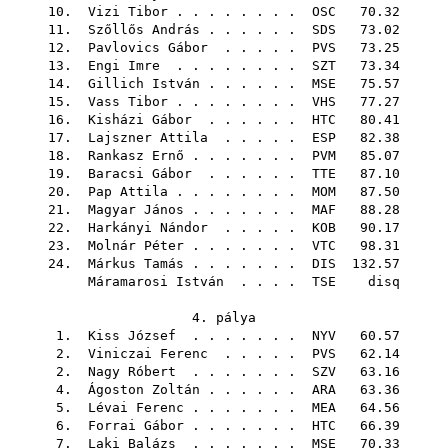
10.
Vizi Tibor
. . . . . . . .
OSC
70.32
11.
Szőllős András
. . . . . .
SDS
73.02
12.
Pavlovics Gábor
. . . . .
PVS
73.25
13.
Engi Imre
. . . . . . . .
SZT
73.34
14.
Gillich István
. . . . . .
MSE
75.57
15.
Vass Tibor
. . . . . . . .
VHS
77.27
16.
Kisházi Gábor
. . . . . .
HTC
80.41
17.
Lajszner Attila
. . . . .
ESP
82.38
18.
Rankasz Ernő
. . . . . . .
PVM
85.07
19.
Baracsi Gábor
. . . . . .
TTE
87.10
20.
Pap Attila
. . . . . . . .
MOM
87.50
21.
Magyar János
. . . . . . .
MAF
88.28
22.
Harkányi Nándor
. . . . .
KOB
90.17
23.
Molnár Péter
. . . . . . .
VTC
98.31
24.
Márkus Tamás
. . . . . . .
DIS
132.57
Máramarosi István
. . . .
TSE
disq
4. pálya
1.
Kiss József
. . . . . . .
NYV
60.57
2.
Viniczai Ferenc
. . . . .
PVS
62.14
2.
Nagy Róbert
. . . . . . .
SZV
63.16
4.
Ágoston Zoltán
. . . . . .
ARA
63.36
5.
Lévai Ferenc
. . . . . . .
MEA
64.56
6.
Forrai Gábor
. . . . . . .
HTC
66.39
7.
Laki Balázs
. . . . . . .
MSE
70.33