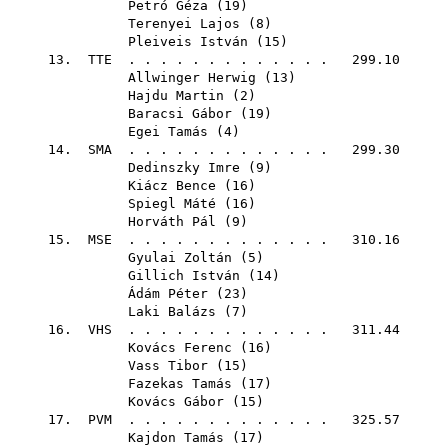
Petró Géza
(
19
)
Terenyei Lajos
(
8
)
Pleiveis István
(
15
)
13.
TTE
. . . . . . . . . . . . . 299.10
Allwinger Herwig
(
13
)
Hajdu Martin
(
2
)
Baracsi Gábor
(
19
)
Egei Tamás
(
4
)
14.
SMA
. . . . . . . . . . . . . 299.30
Dedinszky Imre
(
9
)
Kiácz Bence
(
16
)
Spiegl Máté
(
16
)
Horváth Pál
(
9
)
15.
MSE
. . . . . . . . . . . . . 310.16
Gyulai Zoltán
(
5
)
Gillich István
(
14
)
Ádám Péter
(
23
)
Laki Balázs
(
7
)
16.
VHS
. . . . . . . . . . . . . 311.44
Kovács Ferenc
(
16
)
Vass Tibor
(
15
)
Fazekas Tamás
(
17
)
Kovács Gábor
(
15
)
17.
PVM
. . . . . . . . . . . . . 325.57
Kajdon Tamás
(
17
)