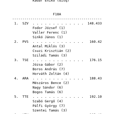
Kádár Enikő
(
disq
)
F18A
--------------------------------------------
1.
SZV
. . . . . . . . . . . . . 148.433
Fodor József
(
1
)
Valler Ferenc
(
1
)
Sinkó János
(
1
)
2.
PVS
. . . . . . . . . . . . . 160.42
Antal Miklós
(
3
)
Csuzi Krisztián
(
2
)
Sziládi Tamás
(
3
)
3.
TSE
. . . . . . . . . . . . . 176.15
Józsa Gábor
(
2
)
Boros András
(
7
)
Horváth Zoltán
(
4
)
4.
ARA
. . . . . . . . . . . . . 188.43
Mészáros Bence
(
2
)
Nagy Sándor
(
6
)
Bogos Tamás
(
6
)
5.
TTE
. . . . . . . . . . . . . 192.10
Szabó Gergő
(
4
)
Pálfi György
(
7
)
Szentei Tamás
(
3
)