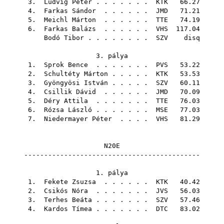
3.
Ludvig Péter
. . . . . . .
KTK
66.27
4.
Farkas Sándor
. . . . . .
JMD
71.21
5.
Meichl Márton
. . . . . .
TTE
74.19
6.
Farkas Balázs
. . . . . .
VHS
117.04
Bodó Tibor
. . . . . . . .
SZV
disq
3. pálya
1.
Sprok Bence
. . . . . . .
PVS
53.22
2.
Schultéty Márton
. . . . .
KTK
53.53
3.
Gyöngyösi István
. . . . .
SZV
60.11
4.
Csillik Dávid
. . . . . .
JMD
70.09
5.
Déry Attila
. . . . . . .
TTE
76.03
6.
Rózsa László
. . . . . . .
MSE
77.03
7.
Niedermayer Péter
. . . .
VHS
81.29
N20E
--------------------------------------------
1. pálya
1.
Fekete Zsuzsa
. . . . . .
KTK
40.42
2.
Csikós Nóra
. . . . . . .
JVS
56.03
3.
Terhes Beáta
. . . . . . .
SZV
57.46
4.
Kardos Tímea
. . . . . . .
DTC
83.02