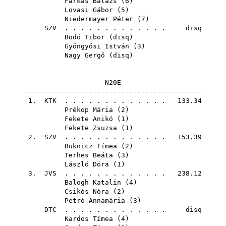
Farkas Balázs
(
6
)
Lovasi Gábor
(
5
)
Niedermayer Péter
(
7
)
SZV
. . . . . . . . . . . . . disq
Bodó Tibor
(
disq
)
Gyöngyösi István
(
3
)
Nagy Gergő
(
disq
)
N20E
--------------------------------------------
1.
KTK
. . . . . . . . . . . . . 133.34
Prékop Mária
(
2
)
Fekete Anikó
(
1
)
Fekete Zsuzsa
(
1
)
2.
SZV
. . . . . . . . . . . . . 153.39
Buknicz Tímea
(
2
)
Terhes Beáta
(
3
)
László Dóra
(
1
)
3.
JVS
. . . . . . . . . . . . . 238.12
Balogh Katalin
(
4
)
Csikós Nóra
(
2
)
Petró Annamária
(
3
)
DTC
. . . . . . . . . . . . . disq
Kardos Tímea
(
4
)