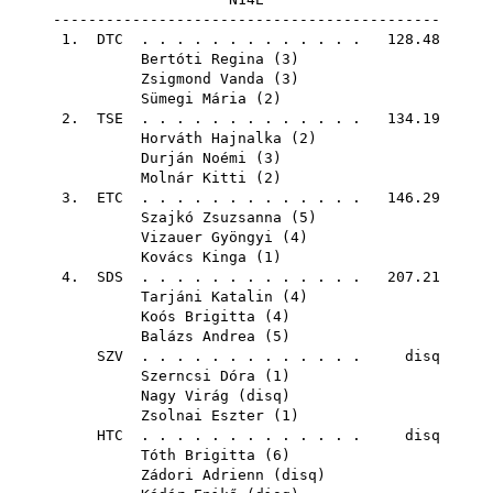
--------------------------------------------
1.
DTC
. . . . . . . . . . . . . 128.48
Bertóti Regina
(
3
)
Zsigmond Vanda
(
3
)
Sümegi Mária
(
2
)
2.
TSE
. . . . . . . . . . . . . 134.19
Horváth Hajnalka
(
2
)
Durján Noémi
(
3
)
Molnár Kitti
(
2
)
3.
ETC
. . . . . . . . . . . . . 146.29
Szajkó Zsuzsanna
(
5
)
Vizauer Gyöngyi
(
4
)
Kovács Kinga
(
1
)
4.
SDS
. . . . . . . . . . . . . 207.21
Tarjáni Katalin
(
4
)
Koós Brigitta
(
4
)
Balázs Andrea
(
5
)
SZV
. . . . . . . . . . . . . disq
Szerncsi Dóra
(
1
)
Nagy Virág
(
disq
)
Zsolnai Eszter
(
1
)
HTC
. . . . . . . . . . . . . disq
Tóth Brigitta
(
6
)
Zádori Adrienn
(
disq
)