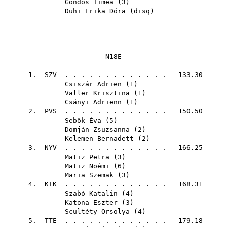
Gondos Tímea
(
3
)
Duhi Erika Dóra
(
disq
)
N18E
--------------------------------------------
1.
SZV
. . . . . . . . . . . . . 133.30
Csiszár Adrien
(
1
)
Valler Krisztina
(
1
)
Csányi Adrienn
(
1
)
2.
PVS
. . . . . . . . . . . . . 150.50
Sebők Éva
(
5
)
Domján Zsuzsanna
(
2
)
Kelemen Bernadett
(
2
)
3.
NYV
. . . . . . . . . . . . . 166.25
Matiz Petra
(
3
)
Matiz Noémi
(
6
)
Maria Szemak
(
3
)
4.
KTK
. . . . . . . . . . . . . 168.31
Szabó Katalin
(
4
)
Katona Eszter
(
3
)
Scultéty Orsolya
(
4
)
5.
TTE
. . . . . . . . . . . . . 179.18