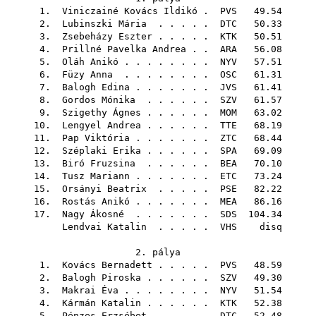
1.
Viniczainé Kovács Ildikó
.
PVS
49.54
2.
Lubinszki Mária
. . . . .
DTC
50.33
3.
Zsebeházy Eszter
. . . . .
KTK
50.51
4.
Prillné Pavelka Andrea
. .
ARA
56.08
5.
Oláh Anikó
. . . . . . . .
NYV
57.51
6.
Füzy Anna
. . . . . . . .
OSC
61.31
7.
Balogh Edina
. . . . . . .
JVS
61.41
8.
Gordos Mónika
. . . . . .
SZV
61.57
9.
Szigethy Ágnes
. . . . . .
MOM
63.02
10.
Lengyel Andrea
. . . . . .
TTE
68.19
11.
Pap Viktória
. . . . . . .
ZTC
68.44
12.
Széplaki Erika
. . . . . .
SPA
69.09
13.
Biró Fruzsina
. . . . . .
BEA
70.10
14.
Tusz Mariann
. . . . . . .
ETC
73.24
15.
Orsányi Beatrix
. . . . .
PSE
82.22
16.
Rostás Anikó
. . . . . . .
MEA
86.16
17.
Nagy Ákosné
. . . . . . .
SDS
104.34
Lendvai Katalin
. . . . .
VHS
disq
2. pálya
1.
Kovács Bernadett
. . . . .
PVS
48.59
2.
Balogh Piroska
. . . . . .
SZV
49.30
3.
Makrai Éva
. . . . . . . .
NYV
51.54
4.
Kármán Katalin
. . . . . .
KTK
52.38
5.
Pénzes Erzsébet
. . . . .
DTC
52.48