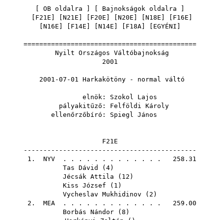
[
OB oldalra
] [
Bajnokságok oldalra
]
[
F21E
] [
N21E
] [
F20E
] [
N20E
] [
N18E
] [
F16E
]
[
N16E
] [
F14E
] [
N14E
] [
F18A
] [
EGYÉNI
]
============================================
Nyilt Országos Váltóbajnokság
2001
2001-07-01 Harkakötöny - normal váltó
elnök:
Szokol Lajos
pályakitűző:
Felföldi Károly
ellenőrzőbíró:
Spiegl János
F21E
--------------------------------------------
1.
NYV
. . . . . . . . . . . . . 258.31
Tas Dávid
(
4
)
Jécsák Attila
(
12
)
Kiss József
(
1
)
Vycheslav Mukhidinov
(
2
)
2.
MEA
. . . . . . . . . . . . . 259.00
Borbás Nándor
(
8
)