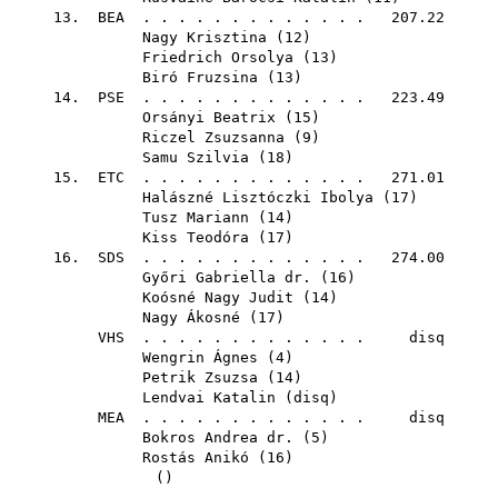
13.
BEA
. . . . . . . . . . . . . 207.22
Nagy Krisztina
(
12
)
Friedrich Orsolya
(
13
)
Biró Fruzsina
(
13
)
14.
PSE
. . . . . . . . . . . . . 223.49
Orsányi Beatrix
(
15
)
Riczel Zsuzsanna
(
9
)
Samu Szilvia
(
18
)
15.
ETC
. . . . . . . . . . . . . 271.01
Halászné Lisztóczki Ibolya
(
17
)
Tusz Mariann
(
14
)
Kiss Teodóra
(
17
)
16.
SDS
. . . . . . . . . . . . . 274.00
Győri Gabriella dr.
(
16
)
Koósné Nagy Judit
(
14
)
Nagy Ákosné
(
17
)
VHS
. . . . . . . . . . . . . disq
Wengrin Ágnes
(
4
)
Petrik Zsuzsa
(
14
)
Lendvai Katalin
(
disq
)
MEA
. . . . . . . . . . . . . disq
Bokros Andrea dr.
(
5
)
Rostás Anikó
(
16
)
()