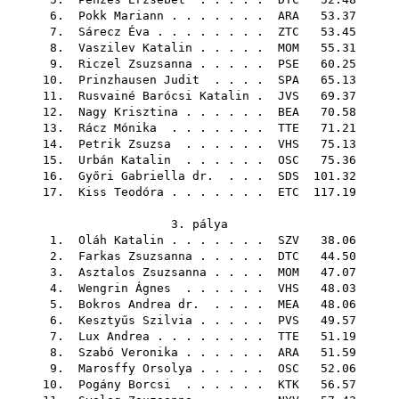
6.
Pokk Mariann
. . . . . . .
ARA
53.37
7.
Sárecz Éva
. . . . . . . .
ZTC
53.45
8.
Vaszilev Katalin
. . . . .
MOM
55.31
9.
Riczel Zsuzsanna
. . . . .
PSE
60.25
10.
Prinzhausen Judit
. . . .
SPA
65.13
11.
Rusvainé Barócsi Katalin
.
JVS
69.37
12.
Nagy Krisztina
. . . . . .
BEA
70.58
13.
Rácz Mónika
. . . . . . .
TTE
71.21
14.
Petrik Zsuzsa
. . . . . .
VHS
75.13
15.
Urbán Katalin
. . . . . .
OSC
75.36
16.
Győri Gabriella dr.
. . .
SDS
101.32
17.
Kiss Teodóra
. . . . . . .
ETC
117.19
3. pálya
1.
Oláh Katalin
. . . . . . .
SZV
38.06
2.
Farkas Zsuzsanna
. . . . .
DTC
44.50
3.
Asztalos Zsuzsanna
. . . .
MOM
47.07
4.
Wengrin Ágnes
. . . . . .
VHS
48.03
5.
Bokros Andrea dr.
. . . .
MEA
48.06
6.
Kesztyűs Szilvia
. . . . .
PVS
49.57
7.
Lux Andrea
. . . . . . . .
TTE
51.19
8.
Szabó Veronika
. . . . . .
ARA
51.59
9.
Marosffy Orsolya
. . . . .
OSC
52.06
10.
Pogány Borcsi
. . . . . .
KTK
56.57