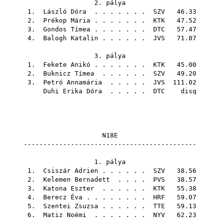
2. pálya
1.
László Dóra
. . . . . . .
SZV
46.33
2.
Prékop Mária
. . . . . . .
KTK
47.52
3.
Gondos Tímea
. . . . . . .
DTC
57.47
4.
Balogh Katalin
. . . . . .
JVS
71.07
3. pálya
1.
Fekete Anikó
. . . . . . .
KTK
45.00
2.
Buknicz Tímea
. . . . . .
SZV
49.20
3.
Petró Annamária
. . . . .
JVS
111.02
Duhi Erika Dóra
. . . . .
DTC
disq
N18E
--------------------------------------------
1. pálya
1.
Csiszár Adrien
. . . . . .
SZV
38.56
2.
Kelemen Bernadett
. . . .
PVS
38.57
3.
Katona Eszter
. . . . . .
KTK
55.38
4.
Berecz Éva
. . . . . . . .
HRF
59.07
5.
Szentei Zsuzsa
. . . . . .
TTE
59.13
6.
Matiz Noémi
. . . . . . .
NYV
62.23