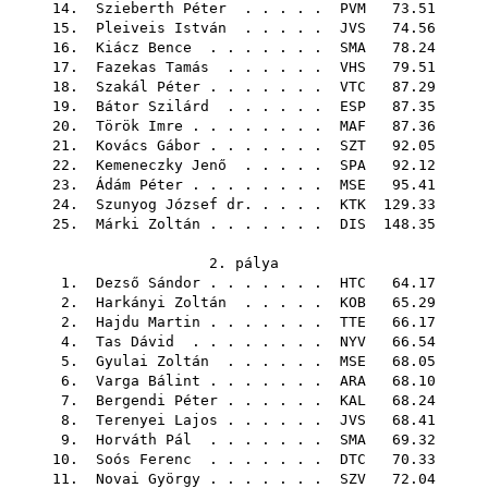
14.
Szieberth Péter
. . . . .
PVM
73.51
15.
Pleiveis István
. . . . .
JVS
74.56
16.
Kiácz Bence
. . . . . . .
SMA
78.24
17.
Fazekas Tamás
. . . . . .
VHS
79.51
18.
Szakál Péter
. . . . . . .
VTC
87.29
19.
Bátor Szilárd
. . . . . .
ESP
87.35
20.
Török Imre
. . . . . . . .
MAF
87.36
21.
Kovács Gábor
. . . . . . .
SZT
92.05
22.
Kemeneczky Jenő
. . . . .
SPA
92.12
23.
Ádám Péter
. . . . . . . .
MSE
95.41
24.
Szunyog József dr.
. . . .
KTK
129.33
25.
Márki Zoltán
. . . . . . .
DIS
148.35
2. pálya
1.
Dezső Sándor
. . . . . . .
HTC
64.17
2.
Harkányi Zoltán
. . . . .
KOB
65.29
2.
Hajdu Martin
. . . . . . .
TTE
66.17
4.
Tas Dávid
. . . . . . . .
NYV
66.54
5.
Gyulai Zoltán
. . . . . .
MSE
68.05
6.
Varga Bálint
. . . . . . .
ARA
68.10
7.
Bergendi Péter
. . . . . .
KAL
68.24
8.
Terenyei Lajos
. . . . . .
JVS
68.41
9.
Horváth Pál
. . . . . . .
SMA
69.32
10.
Soós Ferenc
. . . . . . .
DTC
70.33
11.
Novai György
. . . . . . .
SZV
72.04