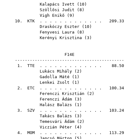
Kalapács Ivett
(
10
)
Szöllősi Judit
(
8
)
Vigh Enikő
(
9
)
10.
KTK
. . . . . . . . . . . . . 209.33
Draskóczy Eszter
(
10
)
Fenyvesi Laura
(
8
)
Kerényi Krisztina
(
3
)
F14E
--------------------------------------------
1.
TTE
. . . . . . . . . . . . . 88.50
Lukács Mihály
(
2
)
Gadolla Máté
(
1
)
Lenkei Zsolt
(
1
)
2.
ETC
. . . . . . . . . . . . . 100.34
Ferenczi Krisztián
(
2
)
Ferenczi Ádám
(
3
)
Halász Balázs
(
1
)
3.
SZV
. . . . . . . . . . . . . 103.24
Takács Balázs
(
3
)
Temesvári Ádám
(
2
)
Viczián Péter
(
4
)
4.
MOM
. . . . . . . . . . . . . 113.29
Jancsó Márton
(
5
)