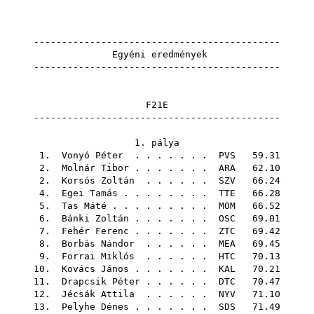
--------------------------------------------
Egyéni eredmények
--------------------------------------------
F21E
--------------------------------------------
1. pálya
1.
Vonyó Péter
. . . . . . .
PVS
59.31
2.
Molnár Tibor
. . . . . . .
ARA
62.10
2.
Korsós Zoltán
. . . . . .
SZV
66.24
4.
Egei Tamás
. . . . . . . .
TTE
66.28
5.
Tas Máté
. . . . . . . . .
MOM
66.52
6.
Bánki Zoltán
. . . . . . .
OSC
69.01
7.
Fehér Ferenc
. . . . . . .
ZTC
69.42
8.
Borbás Nándor
. . . . . .
MEA
69.45
9.
Forrai Miklós
. . . . . .
HTC
70.13
10.
Kovács János
. . . . . . .
KAL
70.21
11.
Drapcsik Péter
. . . . . .
DTC
70.47
12.
Jécsák Attila
. . . . . .
NYV
71.10
13.
Pelyhe Dénes
. . . . . . .
SDS
71.49