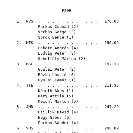
F20E
--------------------------------------------
1.
PVS
. . . . . . . . . . . . . 176.03
Farkas Csanád
(
2
)
Verhás Gergő
(
3
)
Sprok Bence
(
1
)
2.
KTK
. . . . . . . . . . . . . 190.09
Fekete András
(
4
)
Ludvig Péter
(
3
)
Schultéty Márton
(
2
)
3.
MSE
. . . . . . . . . . . . . 192.18
Gyulai Péter
(
2
)
Rózsa László
(
6
)
Gyulai Tamás
(
1
)
4.
TTE
. . . . . . . . . . . . . 211.35
Németh Ákos
(
1
)
Déry Attila
(
5
)
Meichl Márton
(
5
)
5.
JMD
. . . . . . . . . . . . . 247.29
Csillik Dávid
(
4
)
Nagy Gábor
(
6
)
Farkas Sándor
(
4
)
6.
VHS
. . . . . . . . . . . . . 298.09