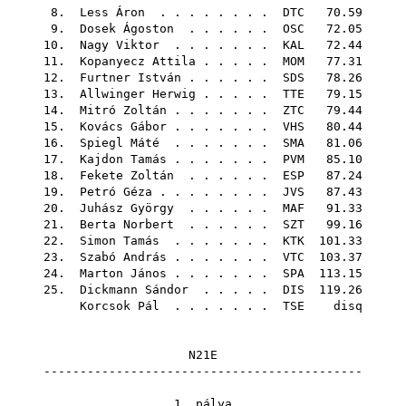
8.
Less Áron
. . . . . . . .
DTC
70.59
9.
Dosek Ágoston
. . . . . .
OSC
72.05
10.
Nagy Viktor
. . . . . . .
KAL
72.44
11.
Kopanyecz Attila
. . . . .
MOM
77.31
12.
Furtner István
. . . . . .
SDS
78.26
13.
Allwinger Herwig
. . . . .
TTE
79.15
14.
Mitró Zoltán
. . . . . . .
ZTC
79.44
15.
Kovács Gábor
. . . . . . .
VHS
80.44
16.
Spiegl Máté
. . . . . . .
SMA
81.06
17.
Kajdon Tamás
. . . . . . .
PVM
85.10
18.
Fekete Zoltán
. . . . . .
ESP
87.24
19.
Petró Géza
. . . . . . . .
JVS
87.43
20.
Juhász György
. . . . . .
MAF
91.33
21.
Berta Norbert
. . . . . .
SZT
99.16
22.
Simon Tamás
. . . . . . .
KTK
101.33
23.
Szabó András
. . . . . . .
VTC
103.37
24.
Marton János
. . . . . . .
SPA
113.15
25.
Dickmann Sándor
. . . . .
DIS
119.26
Korcsok Pál
. . . . . . .
TSE
disq
N21E
--------------------------------------------
1. pálya