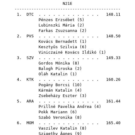
N21E
--------------------------------------------
1.
DTC
. . . . . . . . . . . . . 148.11
Pénzes Erzsébet
(
5
)
Lubinszki Mária
(
2
)
Farkas Zsuzsanna
(
2
)
2.
PVS
. . . . . . . . . . . . . 148.50
Kovács Bernadett
(
1
)
Kesztyűs Szilvia
(
6
)
Viniczainé Kovács Ildikó
(
1
)
3.
SZV
. . . . . . . . . . . . . 149.33
Gordos Mónika
(
8
)
Balogh Piroska
(
2
)
Oláh Katalin
(
1
)
4.
KTK
. . . . . . . . . . . . . 160.26
Pogány Borcsi
(
10
)
Kármán Katalin
(
4
)
Zsebeházy Eszter
(
3
)
5.
ARA
. . . . . . . . . . . . . 161.44
Prillné Pavelka Andrea
(
4
)
Pokk Mariann
(
6
)
Szabó Veronika
(
8
)
6.
MOM
. . . . . . . . . . . . . 165.40
Vaszilev Katalin
(
8
)
Szigethy Ágnes
(
9
)