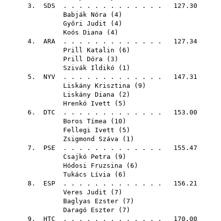
3.
SDS
. . . . . . . . . . . . . 127.30
Babják Nóra
(
4
)
Győri Judit
(
4
)
Koós Diana
(
4
)
4.
ARA
. . . . . . . . . . . . . 127.34
Prill Katalin
(
6
)
Prill Dóra
(
3
)
Szivák Ildikó
(
1
)
5.
NYV
. . . . . . . . . . . . . 147.31
Liskány Krisztina
(
9
)
Liskány Diana
(
2
)
Hrenkó Ivett
(
5
)
6.
DTC
. . . . . . . . . . . . . 153.00
Boros Tímea
(
10
)
Fellegi Ivett
(
5
)
Zsigmond Száva
(
1
)
7.
PSE
. . . . . . . . . . . . . 155.47
Csajkó Petra
(
9
)
Hódosi Fruzsina
(
6
)
Tukács Lívia
(
6
)
8.
ESP
. . . . . . . . . . . . . 156.21
Veres Judit
(
7
)
Baglyas Ezster
(
7
)
Daragó Eszter
(
7
)
9.
HTC
. . . . . . . . . . . . . 170.00