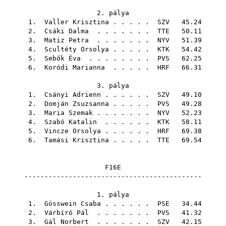
2. pálya
1.
Valler Krisztina
. . . . .
SZV
45.24
2.
Csáki Dalma
. . . . . . .
TTE
50.11
3.
Matiz Petra
. . . . . . .
NYV
51.39
4.
Scultéty Orsolya
. . . . .
KTK
54.42
5.
Sebők Éva
. . . . . . . .
PVS
62.25
6.
Koródi Marianna
. . . . .
HRF
66.31
3. pálya
1.
Csányi Adrienn
. . . . . .
SZV
49.10
2.
Domján Zsuzsanna
. . . . .
PVS
49.28
3.
Maria Szemak
. . . . . . .
NYV
52.23
4.
Szabó Katalin
. . . . . .
KTK
58.11
5.
Vincze Orsolya
. . . . . .
HRF
69.38
6.
Tamási Krisztina
. . . . .
TTE
69.54
F16E
--------------------------------------------
1. pálya
1.
Gösswein Csaba
. . . . . .
PSE
34.44
2.
Várbíró Pál
. . . . . . .
PVS
41.32
3.
Gál Norbert
. . . . . . .
SZV
42.15