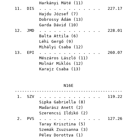
Harkányi Máté
(
11
)
11.
DIS
. . . . . . . . . . . . . 227.17
Hajdu József
(
7
)
Dobrossy Ádám
(
13
)
Garda Dávid
(
10
)
12.
JMD
. . . . . . . . . . . . . 228.01
Balta Attila
(
6
)
Léhi Gergő
(
9
)
Mihályi Csaba
(
12
)
13.
EPI
. . . . . . . . . . . . . 260.07
Mészáros László
(
11
)
Molnár Miklós
(
12
)
Karajz Csaba
(
13
)
N16E
--------------------------------------------
1.
SZV
. . . . . . . . . . . . . 119.22
Sipka Gabriella
(
8
)
Madarász Anett
(
2
)
Szerencsi Ildikó
(
2
)
2.
PVS
. . . . . . . . . . . . . 127.26
Taray Krisztina
(
5
)
Szemák Zsuzsanna
(
3
)
Péley Dorottya
(
1
)