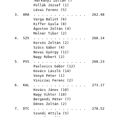
Harkányi Zoltán
()
Pollák József
(
1
)
Lévai Ferenc
(
5
)
3.
ARA
. . . . . . . . . . . . . 262.48
Varga Bálint
(
6
)
Kiffer Gyula
(
8
)
Ágoston Zoltán
(
4
)
Molnár Tibor
(
2
)
4.
SZV
. . . . . . . . . . . . . 268.14
Korsós Zoltán
(
2
)
Szűcs Gábor
(
4
)
Novai György
(
11
)
Nagy Róbert
(
2
)
5.
PVS
. . . . . . . . . . . . . 268.23
Pavlovics Gábor
(
12
)
Kovács László
(
14
)
Vonyó Péter
(
1
)
Viniczai Ferenc
(
2
)
6.
KAL
. . . . . . . . . . . . . 273.17
Kovács János
(
10
)
Nagy Viktor
(
10
)
Bergendi Péter
(
7
)
Dénes Zoltán
(
2
)
7.
DTC
. . . . . . . . . . . . . 278.52
Szundi Attila
(
5
)