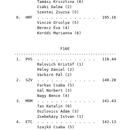
Tamási Krisztina
(
6
)
Csáki Dalma
(
2
)
Szentei Zsuzsa
(
5
)
6.
HRF
. . . . . . . . . . . . . 195.16
Vincze Orsolya
(
5
)
Berecz Éva
(
4
)
Koródi Marianna
(
6
)
F16E
--------------------------------------------
1.
PVS
. . . . . . . . . . . . . 118.44
Ralovich Kristóf
(
1
)
Péley Dániel
(
2
)
Várbíró Pál
(
2
)
2.
SZV
. . . . . . . . . . . . . 140.28
Farkas Csaba
(
5
)
Gál Norbert
(
3
)
Nagy Bence
(
4
)
3.
MOM
. . . . . . . . . . . . . 141.43
Tas Katalin
(
6
)
Oszlovics Ádám
(
3
)
Zsebeházy István
(
1
)
4.
ETC
. . . . . . . . . . . . . 142.13
Szajkó Csaba
(
5
)