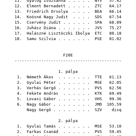
11.
Gyalog Zsuzsanna
. . . . .
NYV
57.42
12.
Elmont Bernadett
. . . . .
ZTC
64.17
13.
Friedrich Orsolya
. . . .
BEA
66.14
14.
Koósné Nagy Judit
. . . .
SDS
67.54
15.
Cservény Judit
. . . . . .
SPA
68.09
16.
Juhász Diána
. . . . . . .
JVS
75.27
17.
Halászné Lisztóczki Ibolya
ETC
80.18
18.
Samu Szilvia
. . . . . . .
PSE
81.02
F20E
--------------------------------------------
1. pálya
1.
Németh Ákos
. . . . . . .
TTE
61.13
2.
Gyulai Péter
. . . . . . .
MSE
62.05
3.
Verhás Gergő
. . . . . . .
PVS
62.56
4.
Fekete András
. . . . . .
KTK
69.49
5.
Lovasi Gábor
. . . . . . .
VHS
99.36
6.
Nagy Gábor
. . . . . . . .
JMD
105.59
Nagy Gergő
. . . . . . . .
SZV
disq
2. pálya
1.
Gyulai Tamás
. . . . . . .
MSE
53.10
2.
Farkas Csanád
. . . . . .
PVS
59.45