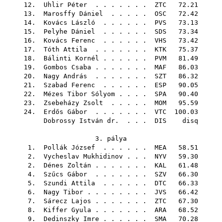
12.
Uhlir Péter
. . . . . . .
ZTC
72.21
13.
Marosffy Dániel
. . . . .
OSC
72.42
14.
Kovács László
. . . . . .
PVS
73.13
15.
Pelyhe Dániel
. . . . . .
SDS
73.34
16.
Kovács Ferenc
. . . . . .
VHS
73.42
17.
Tóth Attila
. . . . . . .
KTK
75.37
18.
Bálinti Kornél
. . . . . .
PVM
81.49
19.
Gombos Csaba
. . . . . . .
MAF
86.03
20.
Nagy András
. . . . . . .
SZT
86.32
21.
Szabad Ferenc
. . . . . .
ESP
90.05
22.
Mézes Tibor Sólyom
. . . .
SPA
90.40
23.
Zsebeházy Zsolt
. . . . .
MOM
95.59
24.
Erdős Gábor
. . . . . . .
VTC
100.03
Dobrossy István dr.
. . .
DIS
disq
3. pálya
1.
Pollák József
. . . . . .
MEA
58.51
2.
Vycheslav Mukhidinov
. . .
NYV
59.30
2.
Dénes Zoltán
. . . . . . .
KAL
61.48
4.
Szűcs Gábor
. . . . . . .
SZV
66.30
5.
Szundi Attila
. . . . . .
DTC
66.33
6.
Nagy Tibor
. . . . . . . .
JVS
66.42
7.
Sárecz Lajos
. . . . . . .
ZTC
67.30
8.
Kiffer Gyula
. . . . . . .
ARA
68.52
9.
Dedinszky Imre
. . . . . .
SMA
70.28