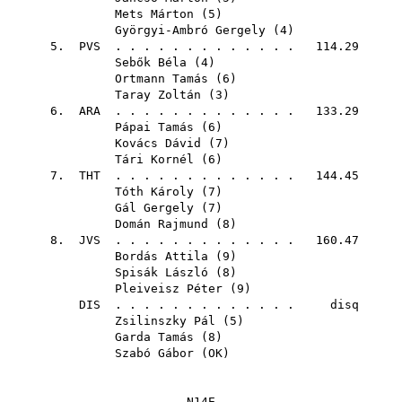
Mets Márton
(
5
)
Györgyi-Ambró Gergely
(
4
)
5.
PVS
. . . . . . . . . . . . . 114.29
Sebők Béla
(
4
)
Ortmann Tamás
(
6
)
Taray Zoltán
(
3
)
6.
ARA
. . . . . . . . . . . . . 133.29
Pápai Tamás
(
6
)
Kovács Dávid
(
7
)
Tári Kornél
(
6
)
7.
THT
. . . . . . . . . . . . . 144.45
Tóth Károly
(
7
)
Gál Gergely
(
7
)
Domán Rajmund
(
8
)
8.
JVS
. . . . . . . . . . . . . 160.47
Bordás Attila
(
9
)
Spisák László
(
8
)
Pleiveisz Péter
(
9
)
DIS
. . . . . . . . . . . . . disq
Zsilinszky Pál
(
5
)
Garda Tamás
(
8
)
Szabó Gábor
(
OK
)
N14E