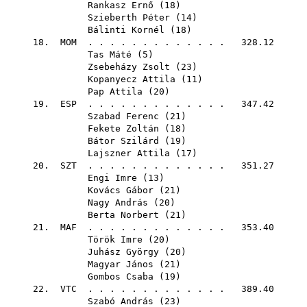
Rankasz Ernő
(
18
)
Szieberth Péter
(
14
)
Bálinti Kornél
(
18
)
18.
MOM
. . . . . . . . . . . . . 328.12
Tas Máté
(
5
)
Zsebeházy Zsolt
(
23
)
Kopanyecz Attila
(
11
)
Pap Attila
(
20
)
19.
ESP
. . . . . . . . . . . . . 347.42
Szabad Ferenc
(
21
)
Fekete Zoltán
(
18
)
Bátor Szilárd
(
19
)
Lajszner Attila
(
17
)
20.
SZT
. . . . . . . . . . . . . 351.27
Engi Imre
(
13
)
Kovács Gábor
(
21
)
Nagy András
(
20
)
Berta Norbert
(
21
)
21.
MAF
. . . . . . . . . . . . . 353.40
Török Imre
(
20
)
Juhász György
(
20
)
Magyar János
(
21
)
Gombos Csaba
(
19
)
22.
VTC
. . . . . . . . . . . . . 389.40
Szabó András
(
23
)