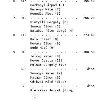
6.
KTK
. . . . . . . . . . . . . 195.40
Harkányi Árpád
(
5
)
Kerényi Máté
(
7
)
Hegedüs Ábel
(
5
)
7.
DTC
. . . . . . . . . . . . . 206.20
Pintyili Gergely
(
8
)
Sümegi János
(
5
)
Balabás Péter Gergő
(
4
)
8.
ETC
. . . . . . . . . . . . . 273.48
Kaló József
(
8
)
Kovács Gábor
(
9
)
Bodó Máté
(
9
)
9.
DIS
. . . . . . . . . . . . . 308.50
Tolvaj Péter
(
8
)
Kövér Csilla
(
10
)
Molnár Gergely
(
10
)
GGD
. . . . . . . . . . . . . disq
Somogyi Péter
(
9
)
Kálmán Dénes
(
6
)
Görözdi Máté
(
disq
)
JVS
. . . . . . . . . . . . . disq
Pleiveisz József
(
disq
)
()
()