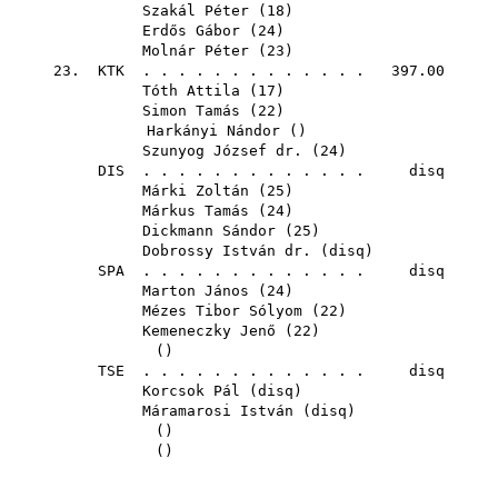
Szakál Péter
(
18
)
Erdős Gábor
(
24
)
Molnár Péter
(
23
)
23.
KTK
. . . . . . . . . . . . . 397.00
Tóth Attila
(
17
)
Simon Tamás
(
22
)
Harkányi Nándor
()
Szunyog József dr.
(
24
)
DIS
. . . . . . . . . . . . . disq
Márki Zoltán
(
25
)
Márkus Tamás
(
24
)
Dickmann Sándor
(
25
)
Dobrossy István dr.
(
disq
)
SPA
. . . . . . . . . . . . . disq
Marton János
(
24
)
Mézes Tibor Sólyom
(
22
)
Kemeneczky Jenő
(
22
)
()
TSE
. . . . . . . . . . . . . disq
Korcsok Pál
(
disq
)
Máramarosi István
(
disq
)
()
()