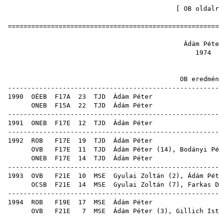
[
OB oldalr
=====================================================
Ádám 
19
OB ere
-----------------------------------------------------
1990
OÉEB
F17A
23
TJD
Ádá
ONEB
F15A
22
TJD
Ádá
-----------------------------------------------------
1991
ONEB
F17E
12
TJD
Ádá
-----------------------------------------------------
1992
ROB
F17E
19
TJD
Ádá
OVB
F17E
11
TJD
Ádám Péter (
14
),
Bodányi Pé
ONEB
F17E
14
TJD
Ádá
-----------------------------------------------------
1993
OVB
F21E
10
MSE
Gyulai Zoltán
(
2
), Ádám Pét
OCSB
F21E
14
MSE
Gyulai Zoltán
(
7
),
Farkas D
-----------------------------------------------------
1994
ROB
F19E
17
MSE
Ádá
OVB
F21E
7
MSE
Ádám Péter (
3
),
Gillich Ist