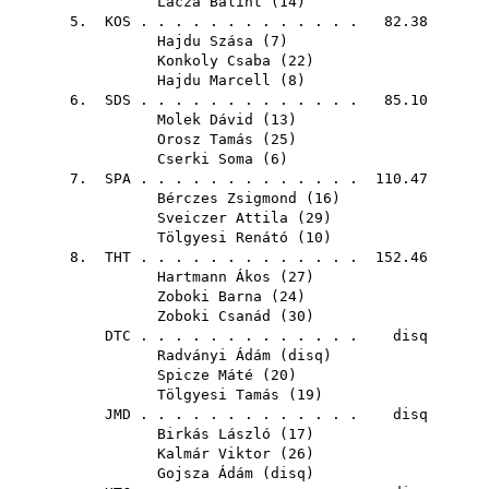
Lacza Bálint
(
14
)
5.
KOS
. . . . . . . . . . . . . 82.38
Hajdu Szása
(
7
)
Konkoly Csaba
(
22
)
Hajdu Marcell
(
8
)
6.
SDS
. . . . . . . . . . . . . 85.10
Molek Dávid
(
13
)
Orosz Tamás
(
25
)
Cserki Soma
(
6
)
7.
SPA
. . . . . . . . . . . . . 110.47
Bérczes Zsigmond
(
16
)
Sveiczer Attila
(
29
)
Tölgyesi Renátó
(
10
)
8.
THT
. . . . . . . . . . . . . 152.46
Hartmann Ákos
(
27
)
Zoboki Barna
(
24
)
Zoboki Csanád
(
30
)
DTC
. . . . . . . . . . . . . disq
Radványi Ádám
(
disq
)
Spicze Máté
(
20
)
Tölgyesi Tamás
(
19
)
JMD
. . . . . . . . . . . . . disq
Birkás László
(
17
)
Kalmár Viktor
(
26
)
Gojsza Ádám
(
disq
)