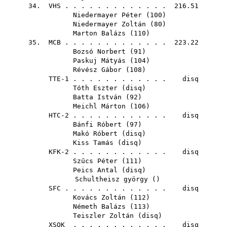
34.
VHS
. . . . . . . . . . . . . 216.51
Niedermayer Péter
(
100
)
Niedermayer Zoltán
(
80
)
Marton Balázs
(
110
)
35.
MCB
. . . . . . . . . . . . . 223.22
Bozsó Norbert
(
91
)
Paskuj Mátyás
(
104
)
Révész Gábor
(
108
)
TTE-1 . . . . . . . . . . . . disq
Tóth Eszter
(
disq
)
Batta István
(
92
)
Meichl Márton
(
106
)
HTC-2 . . . . . . . . . . . . disq
Bánfi Róbert
(
97
)
Makó Róbert
(
disq
)
Kiss Tamás
(
disq
)
KFK-2 . . . . . . . . . . . . disq
Szűcs Péter
(
111
)
Peics Antal
(
disq
)
Schultheisz györgy
()
SFC
. . . . . . . . . . . . . disq
Kovács Zoltán
(
112
)
Németh Balázs
(
113
)
Teiszler Zoltán
(
disq
)
XSOK
. . . . . . . . . . . . disq