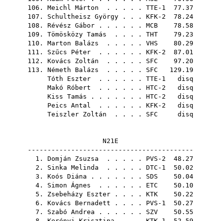
106.
Meichl Márton
. . . . . TTE-1 77.37
107.
Schultheisz György
. . . KFK-2 78.24
108.
Révész Gábor
. . . . . .
MCB
78.58
109.
Tömösközy Tamás
. . . .
THT
79.23
110.
Marton Balázs
. . . . .
VHS
80.29
111.
Szűcs Péter
. . . . . . KFK-2 87.01
112.
Kovács Zoltán
. . . . .
SFC
97.20
113.
Németh Balázs
. . . . .
SFC
129.19
Tóth Eszter
. . . . . . TTE-1 disq
Makó Róbert
. . . . . . HTC-2 disq
Kiss Tamás
. . . . . . . HTC-2 disq
Peics Antal
. . . . . . KFK-2 disq
Teiszler Zoltán
. . . .
SFC
disq
N21E
------------------------------------------
1.
Domján Zsuzsa
. . . . . PVS-2 48.27
2.
Sinka Melinda
. . . . . DTC-1 50.02
3.
Koós Diána
. . . . . . .
SDS
50.04
4.
Simon Ágnes
. . . . . .
ETC
50.10
5.
Zsebeházy Eszter
. . . .
KTK
50.22
6.
Kovács Bernadett
. . . . PVS-1 50.27
7.
Szabó Andrea
. . . . . .
SZV
50.55
8.
Kerényi Krisztina
. . . KTK-1 52.59