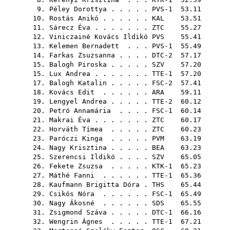
9.
Péley Dorottya
. . . . . PVS-1 53.11
10.
Rostás Anikó
. . . . . .
KAL
53.51
11.
Sárecz Éva
. . . . . . .
ZTC
55.27
12.
Viniczainé Kovács Ildikó
PVS
55.41
13.
Kelemen Bernadett
. . . PVS-1 55.49
14.
Farkas Zsuzsanna
. . . . DTC-2 57.17
15.
Balogh Piroska
. . . . .
SZV
57.20
15.
Lux Andrea
. . . . . . . TTE-1 57.20
17.
Balogh Katalin
. . . . . FSC-2 57.41
18.
Kovács Edit
. . . . . .
ARA
59.11
19.
Lengyel Andrea
. . . . . TTE-2 60.12
20.
Petró Annamária
. . . . FSC-1 60.14
21.
Makrai Éva
. . . . . . .
ZTC
60.17
22.
Horváth Tímea
. . . . .
ZTC
60.23
23.
Paróczi Kinga
. . . . .
PVM
63.19
24.
Nagy Krisztina
. . . . .
BEA
63.23
25.
Szerencsi Ildikó
. . . .
SZV
65.05
26.
Fekete Zsuzsa
. . . . . KTK-1 65.23
27.
Máthé Fanni
. . . . . . TTE-1 65.36
28.
Kaufmann Brigitta Dóra
.
THS
65.44
29.
Csikós Nóra
. . . . . . FSC-1 65.49
30.
Nagy Ákosné
. . . . . .
SDS
65.55
31.
Zsigmond Száva
. . . . . DTC-1 66.16
32.
Wengrin Ágnes
. . . . . TTE-1 67.21