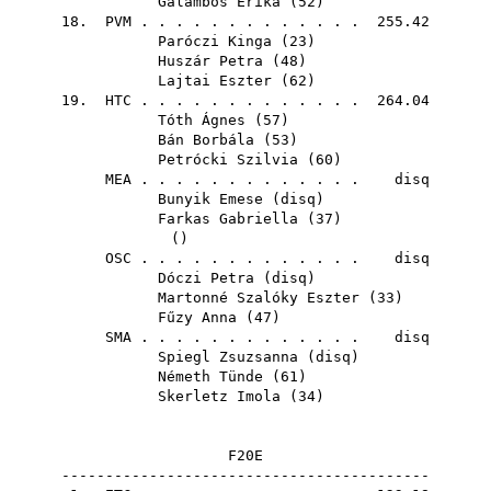
Galambos Erika
(
52
)
18.
PVM
. . . . . . . . . . . . . 255.42
Paróczi Kinga
(
23
)
Huszár Petra
(
48
)
Lajtai Eszter
(
62
)
19.
HTC
. . . . . . . . . . . . . 264.04
Tóth Ágnes
(
57
)
Bán Borbála
(
53
)
Petrócki Szilvia
(
60
)
MEA
. . . . . . . . . . . . . disq
Bunyik Emese
(
disq
)
Farkas Gabriella
(
37
)
()
OSC
. . . . . . . . . . . . . disq
Dóczi Petra
(
disq
)
Martonné Szalóky Eszter
(
33
)
Fűzy Anna
(
47
)
SMA
. . . . . . . . . . . . . disq
Spiegl Zsuzsanna
(
disq
)
Németh Tünde
(
61
)
Skerletz Imola
(
34
)
F20E
------------------------------------------