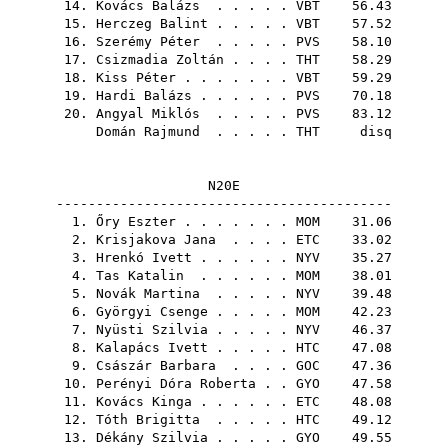
14.
Kovács Balázs
. . . . .
VBT
56.43
15.
Herczeg Balint
. . . . .
VBT
57.52
16.
Szerémy Péter
. . . . .
PVS
58.10
17.
Csizmadia Zoltán
. . . .
THT
58.29
18.
Kiss Péter
. . . . . . .
VBT
59.29
19.
Hardi Balázs
. . . . . .
PVS
70.18
20.
Angyal Miklós
. . . . .
PVS
83.12
Domán Rajmund
. . . . .
THT
disq
N20E
------------------------------------------
1.
Őry Eszter
. . . . . . .
MOM
31.06
2.
Krisjakova Jana
. . . .
ETC
33.02
3.
Hrenkó Ivett
. . . . . .
NYV
35.27
4.
Tas Katalin
. . . . . .
MOM
38.01
5.
Novák Martina
. . . . .
NYV
39.48
6.
Györgyi Csenge
. . . . .
MOM
42.23
7.
Nyüsti Szilvia
. . . . .
NYV
46.37
8.
Kalapács Ivett
. . . . .
HTC
47.08
9.
Császár Barbara
. . . .
GOC
47.36
10.
Perényi Dóra Roberta
. .
GYO
47.58
11.
Kovács Kinga
. . . . . .
ETC
48.08
12.
Tóth Brigitta
. . . . .
HTC
49.12
13.
Dékány Szilvia
. . . . .
GYO
49.55