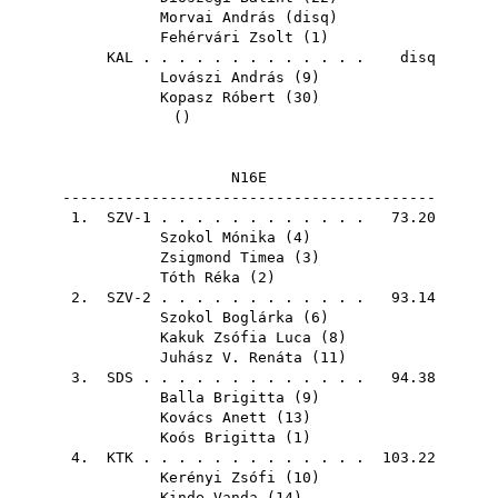
Morvai András
(
disq
)
Fehérvári Zsolt
(
1
)
KAL
. . . . . . . . . . . . . disq
Lovászi András
(
9
)
Kopasz Róbert
(
30
)
()
N16E
------------------------------------------
1. SZV-1 . . . . . . . . . . . . 73.20
Szokol Mónika
(
4
)
Zsigmond Timea
(
3
)
Tóth Réka
(
2
)
2. SZV-2 . . . . . . . . . . . . 93.14
Szokol Boglárka
(
6
)
Kakuk Zsófia Luca
(
8
)
Juhász V. Renáta
(
11
)
3.
SDS
. . . . . . . . . . . . . 94.38
Balla Brigitta
(
9
)
Kovács Anett
(
13
)
Koós Brigitta
(
1
)
4.
KTK
. . . . . . . . . . . . . 103.22
Kerényi Zsófi
(
10
)
Kinde Vanda
(
14
)