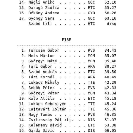
14.
Nágli Anikó
. . . . . .
GOC
52.10
15.
Daragó Zsófia
. . . . .
ETC
55.27
16.
Dékány Andrea
. . . . .
GYO
56.26
17.
Gyöngy Sára
. . . . . .
GOC
63.16
Szabó Lili
. . . . . . .
HTC
disq
F18E
------------------------------------------
1.
Turcsán Gábor
. . . . .
PVS
34.43
2.
Mets Márton
. . . . . .
MOM
35.07
3.
Györgyi Máté
. . . . . .
MOM
35.48
4.
Tari Gábor
. . . . . . .
ARA
39.27
5.
Szabó András
. . . . . .
ETC
39.50
6.
Tári Kornél
. . . . . .
ARA
40.49
7.
Lukács Mihály
. . . . .
TTE
42.29
8.
Sebők Péter
. . . . . .
PVS
42.33
9.
Györgyi Péter
. . . . .
MOM
43.34
10.
Kaló Attila
. . . . . .
ETC
45.18
11.
Lukács Sebestyén
. . . .
TTE
45.24
12.
Lajtavári Zoltán
. . . .
TTE
45.36
13.
Nagy Tamás
. . . . . . .
PVS
46.35
14.
Zsilinszky Pál ifj.
. .
DIS
51.37
15.
Kelemeny Dávid
. . . . .
ETC
53.38
16.
Garda Dávid
. . . . . .
DIS
66.05