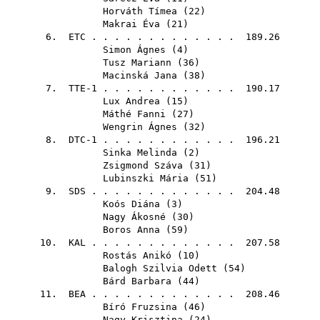
Horváth Tímea
(
22
)
Makrai Éva
(
21
)
6.
ETC
. . . . . . . . . . . . . 189.26
Simon Ágnes
(
4
)
Tusz Mariann
(
36
)
Macinská Jana
(
38
)
7. TTE-1 . . . . . . . . . . . . 190.17
Lux Andrea
(
15
)
Máthé Fanni
(
27
)
Wengrin Ágnes
(
32
)
8. DTC-1 . . . . . . . . . . . . 196.21
Sinka Melinda
(
2
)
Zsigmond Száva
(
31
)
Lubinszki Mária
(
51
)
9.
SDS
. . . . . . . . . . . . . 204.48
Koós Diána
(
3
)
Nagy Ákosné
(
30
)
Boros Anna
(
59
)
10.
KAL
. . . . . . . . . . . . . 207.58
Rostás Anikó
(
10
)
Balogh Szilvia Odett
(
54
)
Bárd Barbara
(
44
)
11.
BEA
. . . . . . . . . . . . . 208.46
Bíró Fruzsina
(
46
)
Nagy Krisztina
(
24
)