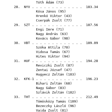
Tóth Ádám
(
73
)
28.
NYV
. . . . . . . . . . . . . 183.34
Kósa János
(
95
)
Hrenkó Viktor
(
43
)
Cserpák Zsolt
(
77
)
29.
SZT
. . . . . . . . . . . . . 187.56
Engi Imre
(
71
)
Nagy András
(
63
)
Kovács Gábor
(
98
)
30.
VBT
. . . . . . . . . . . . . 189.09
Szóka Attila
(
70
)
Vidosa Tamás
(
67
)
Hites Viktor
(
94
)
31.
HUF
. . . . . . . . . . . . . 194.28
Reviczki Zsolt
(
87
)
Zentai József
(
47
)
Hugyecz Zoltán
(
103
)
32. KFK-1 . . . . . . . . . . . . 196.23
Bihari Zoltán
(
68
)
Nagy Gábor
(
83
)
Szlávik Zoltán
(
102
)
33.
THT
. . . . . . . . . . . . . 212.49
Tömösközy Tamás
(
109
)
Bezeczky László
(
96
)
Vajda Zsolt
(
81
)