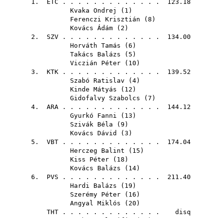
1.
ETC
. . . . . . . . . . . . . 123.18
Kvaka Ondrej
(
1
)
Ferenczi Krisztián
(
8
)
Kovács Ádám
(
2
)
2.
SZV
. . . . . . . . . . . . . 134.00
Horváth Tamás
(
6
)
Takács Balázs
(
5
)
Viczián Péter
(
10
)
3.
KTK
. . . . . . . . . . . . . 139.52
Szabó Ratislav
(
4
)
Kinde Mátyás
(
12
)
Gidofalvy Szabolcs
(
7
)
4.
ARA
. . . . . . . . . . . . . 144.12
Gyurkó Fanni
(
13
)
Szivák Béla
(
9
)
Kovács Dávid
(
3
)
5.
VBT
. . . . . . . . . . . . . 174.04
Herczeg Balint
(
15
)
Kiss Péter
(
18
)
Kovács Balázs
(
14
)
6.
PVS
. . . . . . . . . . . . . 211.40
Hardi Balázs
(
19
)
Szerémy Péter
(
16
)
Angyal Miklós
(
20
)
THT
. . . . . . . . . . . . . disq