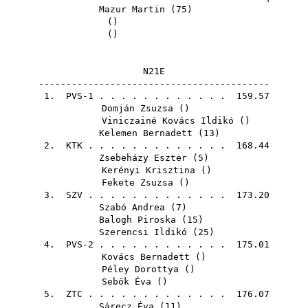
Mazur Martin
(
75
)
()
()
N21E
------------------------------------------
1. PVS-1 . . . . . . . . . . . . 159.57
Domján Zsuzsa
()
Viniczainé Kovács Ildikó
()
Kelemen Bernadett
(
13
)
2.
KTK
. . . . . . . . . . . . . 168.44
Zsebeházy Eszter
(
5
)
Kerényi Krisztina
()
Fekete Zsuzsa
()
3.
SZV
. . . . . . . . . . . . . 173.20
Szabó Andrea
(
7
)
Balogh Piroska
(
15
)
Szerencsi Ildikó
(
25
)
4. PVS-2 . . . . . . . . . . . . 175.01
Kovács Bernadett
()
Péley Dorottya
()
Sebők Éva
()
5.
ZTC
. . . . . . . . . . . . . 176.07
Sárecz Éva
(
11
)