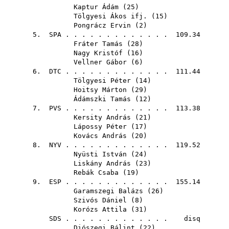
Kaptur Ádám
(
25
)
Tölgyesi Ákos ifj.
(
15
)
Pongrácz Ervin
(
2
)
5.
SPA
. . . . . . . . . . . . . 109.34
Fráter Tamás
(
28
)
Nagy Kristóf
(
16
)
Vellner Gábor
(
6
)
6.
DTC
. . . . . . . . . . . . . 111.44
Tölgyesi Péter
(
14
)
Hoitsy Márton
(
29
)
Ádámszki Tamás
(
12
)
7.
PVS
. . . . . . . . . . . . . 113.38
Kersity András
(
21
)
Lápossy Péter
(
17
)
Kovács András
(
20
)
8.
NYV
. . . . . . . . . . . . . 119.52
Nyüsti István
(
24
)
Liskány András
(
23
)
Rebák Csaba
(
19
)
9.
ESP
. . . . . . . . . . . . . 155.14
Garamszegi Balázs
(
26
)
Szivós Dániel
(
8
)
Korózs Attila
(
31
)
SDS
. . . . . . . . . . . . . disq
Diószegi Bálint
(
22
)