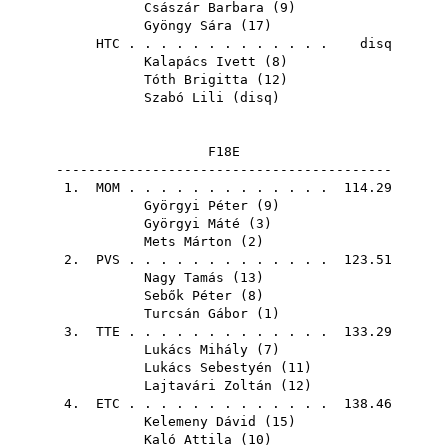
Császár Barbara
(
9
)
Gyöngy Sára
(
17
)
HTC
. . . . . . . . . . . . . disq
Kalapács Ivett
(
8
)
Tóth Brigitta
(
12
)
Szabó Lili
(
disq
)
F18E
------------------------------------------
1.
MOM
. . . . . . . . . . . . . 114.29
Györgyi Péter
(
9
)
Györgyi Máté
(
3
)
Mets Márton
(
2
)
2.
PVS
. . . . . . . . . . . . . 123.51
Nagy Tamás
(
13
)
Sebők Péter
(
8
)
Turcsán Gábor
(
1
)
3.
TTE
. . . . . . . . . . . . . 133.29
Lukács Mihály
(
7
)
Lukács Sebestyén
(
11
)
Lajtavári Zoltán
(
12
)
4.
ETC
. . . . . . . . . . . . . 138.46
Kelemeny Dávid
(
15
)
Kaló Attila
(
10
)