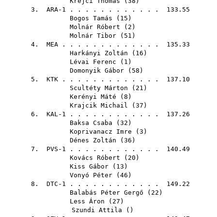
Krejci Thomas
(
38
)
3. ARA-1 . . . . . . . . . . . . 133.55
Bogos Tamás
(
15
)
Molnár Róbert
(
2
)
Molnár Tibor
(
51
)
4.
MEA
. . . . . . . . . . . . . 135.33
Harkányi Zoltán
(
16
)
Lévai Ferenc
(
1
)
Domonyik Gábor
(
58
)
5.
KTK
. . . . . . . . . . . . . 137.10
Scultéty Márton
(
21
)
Kerényi Máté
(
8
)
Krajcik Michail
(
37
)
6. KAL-1 . . . . . . . . . . . . 137.26
Baksa Csaba
(
32
)
Koprivanacz Imre
(
3
)
Dénes Zoltán
(
36
)
7. PVS-1 . . . . . . . . . . . . 140.49
Kovács Róbert
(
20
)
Kiss Gábor
(
13
)
Vonyó Péter
(
46
)
8. DTC-1 . . . . . . . . . . . . 149.22
Balabás Péter Gergő
(
22
)
Less Áron
(
27
)
Szundi Attila
()