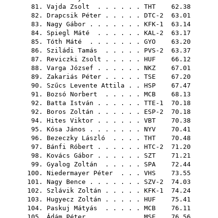
81.
Vajda Zsolt
. . . . . .
THT
62.38
82.
Drapcsik Péter
. . . . . DTC-2 63.01
83.
Nagy Gábor
. . . . . . . KFK-1 63.14
84.
Spiegl Máté
. . . . . . KAL-2 63.17
85.
Tóth Máté
. . . . . . .
GYO
63.20
86.
Sziládi Tamás
. . . . . PVS-2 63.37
87.
Reviczki Zsolt
. . . . .
HUF
66.12
88.
Varga József
. . . . . .
NKZ
67.01
89.
Zakariás Péter
. . . . .
TSE
67.20
90.
Szűcs Levente Attila
. .
HSP
67.47
91.
Bozsó Norbert
. . . . .
MCB
68.13
92.
Batta István
. . . . . . TTE-1 70.18
92.
Boros Zoltán
. . . . . . ESP-2 70.18
94.
Hites Viktor
. . . . . .
VBT
70.38
95.
Kósa János
. . . . . . .
NYV
70.41
96.
Bezeczky László
. . . .
THT
70.48
97.
Bánfi Róbert
. . . . . . HTC-2 71.20
98.
Kovács Gábor
. . . . . .
SZT
71.21
99.
Gyalog Zoltán
. . . . .
SPA
72.44
100.
Niedermayer Péter
. . .
VHS
73.55
101.
Nagy Bence
. . . . . . . SZV-2 74.03
102.
Szlávik Zoltán
. . . . . KFK-1 74.24
103.
Hugyecz Zoltán
. . . . .
HUF
75.41
104.
Paskuj Mátyás
. . . . .
MCB
76.11
105.
Ádám Péter
. . . . . . .
MSE
76.56