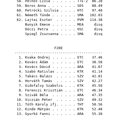
58.
Pelhős Lívia
. . . . . . TTE-2 86.28
59.
Boros Anna
. . . . . . .
SDS
88.49
60.
Petrócki Szilvia
. . . .
HTC
97.40
61.
Németh Tünde
. . . . . .
SMA
102.03
62.
Lajtai Eszter
. . . . .
PVM
114.38
Bunyik Emese
. . . . . .
MEA
disq
Dóczi Petra
. . . . . .
OSC
disq
Spiegl Zsuzsanna
. . . .
SMA
disq
F20E
------------------------------------------
1.
Kvaka Ondrej
. . . . . .
ETC
37.46
2.
Kovács Ádám
. . . . . .
ETC
38.58
3.
Kovács Dávid
. . . . . .
ARA
41.07
4.
Szabó Ratislav
. . . . .
KTK
41.14
5.
Takács Balázs
. . . . .
SZV
42.01
6.
Horváth Tamás
. . . . .
SZV
42.27
7.
Gidofalvy Szabolcs
. . .
KTK
45.50
8.
Ferenczi Krisztián
. . .
ETC
46.34
9.
Szivák Béla
. . . . . .
ARA
47.35
10.
Viczián Péter
. . . . .
SZV
49.32
11.
Tóth Károly ifj.
. . . .
THT
50.56
12.
Kinde Mátyás
. . . . . .
KTK
52.48
13.
Gyurkó Fanni
. . . . . .
ARA
55.30