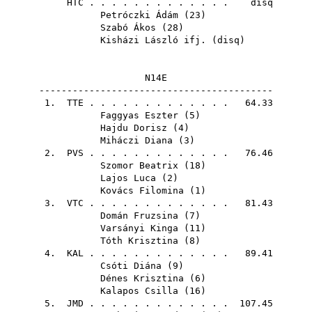
HTC
. . . . . . . . . . . . . disq
Petróczki Ádám
(
23
)
Szabó Ákos
(
28
)
Kisházi László ifj.
(
disq
)
N14E
------------------------------------------
1.
TTE
. . . . . . . . . . . . . 64.33
Faggyas Eszter
(
5
)
Hajdu Dorisz
(
4
)
Miháczi Diana
(
3
)
2.
PVS
. . . . . . . . . . . . . 76.46
Szomor Beatrix
(
18
)
Lajos Luca
(
2
)
Kovács Filomina
(
1
)
3.
VTC
. . . . . . . . . . . . . 81.43
Domán Fruzsina
(
7
)
Varsányi Kinga
(
11
)
Tóth Krisztina
(
8
)
4.
KAL
. . . . . . . . . . . . . 89.41
Csóti Diána
(
9
)
Dénes Krisztina
(
6
)
Kalapos Csilla
(
16
)
5.
JMD
. . . . . . . . . . . . . 107.45