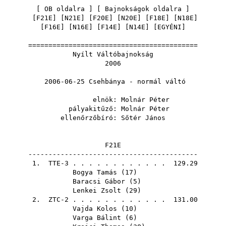
[
OB oldalra
] [
Bajnokságok oldalra
]
[
F21E
] [
N21E
] [
F20E
] [
N20E
] [
F18E
] [
N18E
]
[
F16E
] [
N16E
] [
F14E
] [
N14E
] [
EGYÉNI
]
==========================================
Nyílt Váltóbajnokság
2006
2006-06-25 Csehbánya - normál váltó
elnök:
Molnár Péter
pályakitűző:
Molnár Péter
ellenőrzőbíró:
Sőtér János
F21E
------------------------------------------
1. TTE-3 . . . . . . . . . . . . 129.29
Bogya Tamás
(
17
)
Baracsi Gábor
(
5
)
Lenkei Zsolt
(
29
)
2. ZTC-2 . . . . . . . . . . . . 131.00
Vajda Kolos
(
10
)
Varga Bálint
(
6
)