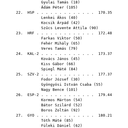
Gyulai Tamás
(
18
)
Ádám Péter
(
105
)
22.
HSP
. . . . . . . . . . . . . 170.35
Lenkei Ákos
(
40
)
Kocsik Árpád
(
42
)
Szűcs Levente Attila
(
90
)
23.
HRF
. . . . . . . . . . . . . 172.48
Farkas Viktor
(
50
)
Fehér Mihály
(
65
)
Veres Tamás
(
79
)
24. KAL-2 . . . . . . . . . . . . 173.37
Kovács János
(
45
)
Kiss Gábor
(
66
)
Spiegl Máté
(
84
)
25. SZV-2 . . . . . . . . . . . . 177.37
Fodor József
(
30
)
Gyöngyösi István Csaba
(
55
)
Nagy Bence
(
101
)
26. ESP-2 . . . . . . . . . . . . 179.44
Kormos Márton
(
54
)
Bátor Szilárd
(
52
)
Boros Zoltán
(
92
)
27.
GYO
. . . . . . . . . . . . . 180.21
Tóth Máté
(
85
)
Füleki Dániel
(
62
)