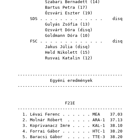
Szabari Bernadett
(
14
)
Bartus Petra
(
17
)
Ózsvári Eszter
(
19
)
SDS
. . . . . . . . . . . . . disq
Gulyás Zsófia
(
13
)
Ozsvárt Dóra
(
disq
)
Goldmann Dóra
(
10
)
FSC
. . . . . . . . . . . . . disq
Jakus Júlia
(
disq
)
Held Nikolett
(
15
)
Rusvai Katalin
(
12
)
------------------------------------------
Egyéni eredmények
------------------------------------------
F21E
------------------------------------------
1.
Lévai Ferenc
. . . . . .
MEA
37.03
2.
Molnár Róbert
. . . . . ARA-1 37.13
3.
Koprivanacz Imre
. . . . KAL-1 38.10
4.
Forrai Gábor
. . . . . . HTC-1 38.20
5.
Baracsi Gábor
. . . . . TTE-3 38.20