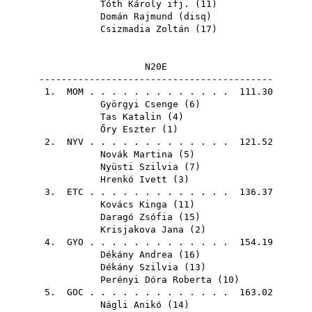
Tóth Károly ifj.
(
11
)
Domán Rajmund
(
disq
)
Csizmadia Zoltán
(
17
)
N20E
------------------------------------------
1.
MOM
. . . . . . . . . . . . . 111.30
Györgyi Csenge
(
6
)
Tas Katalin
(
4
)
Őry Eszter
(
1
)
2.
NYV
. . . . . . . . . . . . . 121.52
Novák Martina
(
5
)
Nyüsti Szilvia
(
7
)
Hrenkó Ivett
(
3
)
3.
ETC
. . . . . . . . . . . . . 136.37
Kovács Kinga
(
11
)
Daragó Zsófia
(
15
)
Krisjakova Jana
(
2
)
4.
GYO
. . . . . . . . . . . . . 154.19
Dékány Andrea
(
16
)
Dékány Szilvia
(
13
)
Perényi Dóra Roberta
(
10
)
5.
GOC
. . . . . . . . . . . . . 163.02
Nágli Anikó
(
14
)