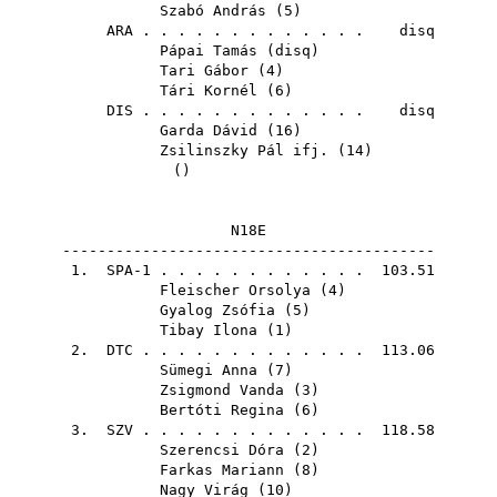
Szabó András
(
5
)
ARA
. . . . . . . . . . . . . disq
Pápai Tamás
(
disq
)
Tari Gábor
(
4
)
Tári Kornél
(
6
)
DIS
. . . . . . . . . . . . . disq
Garda Dávid
(
16
)
Zsilinszky Pál ifj.
(
14
)
()
N18E
------------------------------------------
1. SPA-1 . . . . . . . . . . . . 103.51
Fleischer Orsolya
(
4
)
Gyalog Zsófia
(
5
)
Tibay Ilona
(
1
)
2.
DTC
. . . . . . . . . . . . . 113.06
Sümegi Anna
(
7
)
Zsigmond Vanda
(
3
)
Bertóti Regina
(
6
)
3.
SZV
. . . . . . . . . . . . . 118.58
Szerencsi Dóra
(
2
)
Farkas Mariann
(
8
)
Nagy Virág
(
10
)