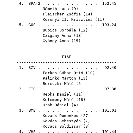
4. SPA-2 . . . . . . . . . . . . 152.45
Németh Luca
(
9
)
Fleischer Zsófia
(
14
)
Kerényi II. Krisztina
(
11
)
5.
GOC
. . . . . . . . . . . . . 193.24
Bubics Borbála
(
12
)
Czigány Anna
(
13
)
Gyöngy Anna
(
15
)
F16E
------------------------------------------
1.
SZV
. . . . . . . . . . . . . 92.40
Farkas Gábor Ottó
(
10
)
Pálinkó Márton
(
13
)
Bereczki Máté
(
5
)
2.
ETC
. . . . . . . . . . . . . 97.36
Repka Dániel
(
11
)
Kelemeny Máté
(
18
)
Hráb Dániel
(
4
)
3.
BME
. . . . . . . . . . . . . 101.01
Kovács Domonkos
(
27
)
Kovács Sebestyén
(
7
)
Kovács Boldizsár
(
3
)
4.
VHS
. . . . . . . . . . . . . 101.44