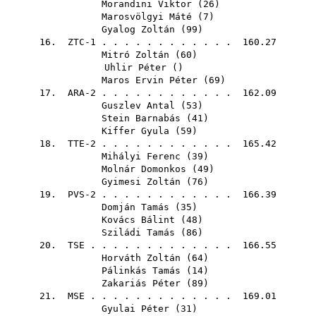
Morandini Viktor
(
26
)
Marosvölgyi Máté
(
7
)
Gyalog Zoltán
(
99
)
16. ZTC-1 . . . . . . . . . . . . 160.27
Mitró Zoltán
(
60
)
Uhlir Péter
()
Maros Ervin Péter
(
69
)
17. ARA-2 . . . . . . . . . . . . 162.09
Guszlev Antal
(
53
)
Stein Barnabás
(
41
)
Kiffer Gyula
(
59
)
18. TTE-2 . . . . . . . . . . . . 165.42
Mihályi Ferenc
(
39
)
Molnár Domonkos
(
49
)
Gyimesi Zoltán
(
76
)
19. PVS-2 . . . . . . . . . . . . 166.39
Domján Tamás
(
35
)
Kovács Bálint
(
48
)
Sziládi Tamás
(
86
)
20.
TSE
. . . . . . . . . . . . . 166.55
Horváth Zoltán
(
64
)
Pálinkás Tamás
(
14
)
Zakariás Péter
(
89
)
21.
MSE
. . . . . . . . . . . . . 169.01
Gyulai Péter
(
31
)