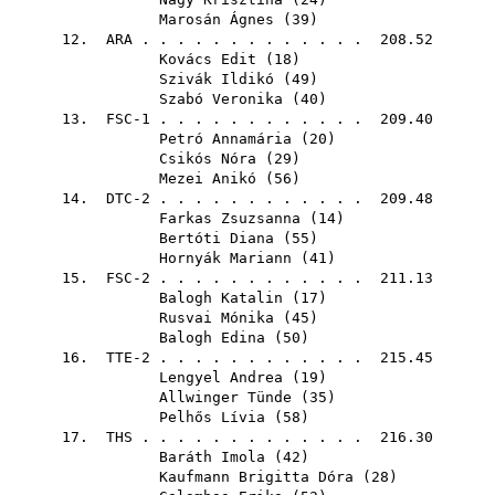
Marosán Ágnes
(
39
)
12.
ARA
. . . . . . . . . . . . . 208.52
Kovács Edit
(
18
)
Szivák Ildikó
(
49
)
Szabó Veronika
(
40
)
13. FSC-1 . . . . . . . . . . . . 209.40
Petró Annamária
(
20
)
Csikós Nóra
(
29
)
Mezei Anikó
(
56
)
14. DTC-2 . . . . . . . . . . . . 209.48
Farkas Zsuzsanna
(
14
)
Bertóti Diana
(
55
)
Hornyák Mariann
(
41
)
15. FSC-2 . . . . . . . . . . . . 211.13
Balogh Katalin
(
17
)
Rusvai Mónika
(
45
)
Balogh Edina
(
50
)
16. TTE-2 . . . . . . . . . . . . 215.45
Lengyel Andrea
(
19
)
Allwinger Tünde
(
35
)
Pelhős Lívia
(
58
)
17.
THS
. . . . . . . . . . . . . 216.30
Baráth Imola
(
42
)
Kaufmann Brigitta Dóra
(
28
)