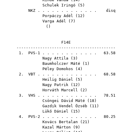
Schulek Iringó
(
5
)
NKZ
. . . . . . . . . . . . . disq
Porpáczy Adél
(
12
)
Varga Adél
(
7
)
()
F14E
------------------------------------------
1. PVS-1 . . . . . . . . . . . . 63.58
Nagy Attila
(
3
)
Baumholczer Máté
(
1
)
Péley Domokos
(
4
)
2.
VBT
. . . . . . . . . . . . . 68.58
Heilig Dániel
(
5
)
Nagy Patrik
(
12
)
Horváth Marcell
(
2
)
3.
VHS
. . . . . . . . . . . . . 78.51
Csöngei Dávid Máté
(
18
)
Gazdik Vendel Özséb
(
11
)
Lükő Dániel
(
15
)
4. PVS-2 . . . . . . . . . . . . 80.25
Kovács Bertalan
(
21
)
Kazal Márton
(
9
)