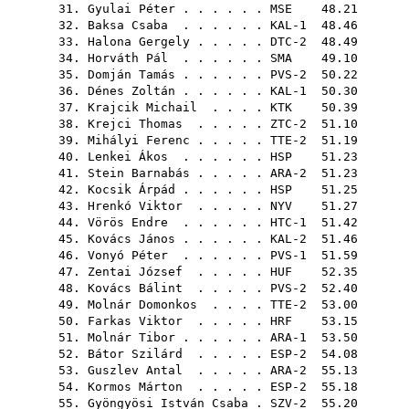
31.
Gyulai Péter
. . . . . .
MSE
48.21
32.
Baksa Csaba
. . . . . . KAL-1 48.46
33.
Halona Gergely
. . . . . DTC-2 48.49
34.
Horváth Pál
. . . . . .
SMA
49.10
35.
Domján Tamás
. . . . . . PVS-2 50.22
36.
Dénes Zoltán
. . . . . . KAL-1 50.30
37.
Krajcik Michail
. . . .
KTK
50.39
38.
Krejci Thomas
. . . . . ZTC-2 51.10
39.
Mihályi Ferenc
. . . . . TTE-2 51.19
40.
Lenkei Ákos
. . . . . .
HSP
51.23
41.
Stein Barnabás
. . . . . ARA-2 51.23
42.
Kocsik Árpád
. . . . . .
HSP
51.25
43.
Hrenkó Viktor
. . . . .
NYV
51.27
44.
Vörös Endre
. . . . . . HTC-1 51.42
45.
Kovács János
. . . . . . KAL-2 51.46
46.
Vonyó Péter
. . . . . . PVS-1 51.59
47.
Zentai József
. . . . .
HUF
52.35
48.
Kovács Bálint
. . . . . PVS-2 52.40
49.
Molnár Domonkos
. . . . TTE-2 53.00
50.
Farkas Viktor
. . . . .
HRF
53.15
51.
Molnár Tibor
. . . . . . ARA-1 53.50
52.
Bátor Szilárd
. . . . . ESP-2 54.08
53.
Guszlev Antal
. . . . . ARA-2 55.13
54.
Kormos Márton
. . . . . ESP-2 55.18
55.
Gyöngyösi István Csaba
. SZV-2 55.20