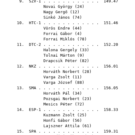
9. SZV-1 . . . . . . . . . . . . 149.47
Novai György
(
24
)
Nagy Gergő
(
12
)
Sinkó János
(
74
)
10. HTC-1 . . . . . . . . . . . . 151.46
Vörös Endre
(
44
)
Forrai Gábor
(
4
)
Forrai Miklós
(
78
)
11. DTC-2 . . . . . . . . . . . . 152.20
Halona Gergely
(
33
)
Tolnai Márton
(
9
)
Drapcsik Péter
(
82
)
12.
NKZ
. . . . . . . . . . . . . 156.01
Horváth Norbert
(
28
)
Varga Zsolt
(
11
)
Varga József
(
88
)
13.
SMA
. . . . . . . . . . . . . 156.05
Horváth Pál
(
34
)
Pozsgai Norbert
(
23
)
Mesics Péter
(
72
)
14. ESP-1 . . . . . . . . . . . . 158.33
Kuzmann Zsolt
(
25
)
Honfi Gábor
(
56
)
Lajszner Attila
(
61
)
15.
SPA
. . . . . . . . . . . . . 159.31