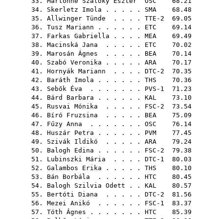
33.
Martonné Szalóky Eszter
OSC
68.21
34.
Skerletz Imola
. . . . .
SMA
68.48
35.
Allwinger Tünde
. . . . TTE-2 69.05
36.
Tusz Mariann
. . . . . .
ETC
69.14
37.
Farkas Gabriella
. . . .
MEA
69.49
38.
Macinská Jana
. . . . .
ETC
70.02
39.
Marosán Ágnes
. . . . .
BEA
70.14
40.
Szabó Veronika
. . . . .
ARA
70.17
41.
Hornyák Mariann
. . . . DTC-2 70.35
42.
Baráth Imola
. . . . . .
THS
70.36
43.
Sebők Éva
. . . . . . . PVS-1 71.23
44.
Bárd Barbara
. . . . . .
KAL
73.10
45.
Rusvai Mónika
. . . . . FSC-2 73.54
46.
Bíró Fruzsina
. . . . .
BEA
75.09
47.
Fűzy Anna
. . . . . . .
OSC
76.14
48.
Huszár Petra
. . . . . .
PVM
77.45
49.
Szivák Ildikó
. . . . .
ARA
79.24
50.
Balogh Edina
. . . . . . FSC-2 79.38
51.
Lubinszki Mária
. . . . DTC-1 80.03
52.
Galambos Erika
. . . . .
THS
80.10
53.
Bán Borbála
. . . . . .
HTC
80.45
54.
Balogh Szilvia Odett
. .
KAL
80.57
55.
Bertóti Diana
. . . . . DTC-2 81.56
56.
Mezei Anikó
. . . . . . FSC-1 83.37
57.
Tóth Ágnes
. . . . . . .
HTC
85.39