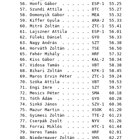
56.
Honfi Gábor
. . . . . . ESP-1 55.25
57.
Szundi Attila
. . . . .
DTC
55.27
58.
Domonyik Gábor
. . . . .
MEA
55.32
59.
Kiffer Gyula
. . . . . . ARA-2 55.33
60.
Mitró Zoltán
. . . . . . ZTC-1 55.41
61.
Lajszner Attila
. . . . ESP-1 56.01
62.
Füleki Dániel
. . . . .
GYO
56.33
63.
Nagy András
. . . . . .
SZT
56.38
64.
Horváth Zoltán
. . . . .
TSE
56.50
65.
Fehér Mihály
. . . . . .
HRF
57.32
66.
Kiss Gábor
. . . . . . . KAL-2 58.34
67.
Vidosa Tamás
. . . . . .
VBT
58.38
68.
Bihari Zoltán
. . . . . KFK-1 58.45
69.
Maros Ervin Péter
. . . ZTC-1 59.24
70.
Szóka Attila
. . . . . .
VBT
59.53
71.
Engi Imre
. . . . . . .
SZT
59.57
72.
Mesics Péter
. . . . . .
SMA
60.18
73.
Tóth Ádám
. . . . . . .
GYO
60.28
74.
Sinkó János
. . . . . . SZV-1 60.36
75.
Mazur Martin
. . . . . .
XSOK
61.20
76.
Gyimesi Zoltán
. . . . . TTE-2 61.23
77.
Cserpák Zsolt
. . . . .
NYV
61.26
78.
Forrai Miklós
. . . . . HTC-1 61.44
79.
Veres Tamás
. . . . . .
HRF
62.01
80.
Niedermayer Zoltán
. . .
VHS
62.27