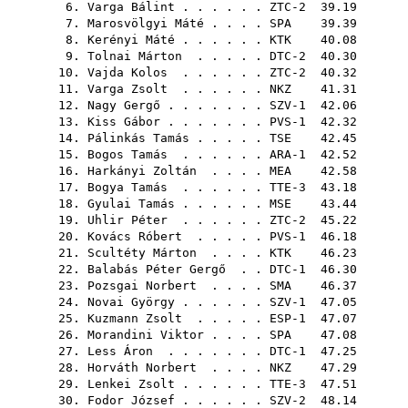
6.
Varga Bálint
. . . . . . ZTC-2 39.19
7.
Marosvölgyi Máté
. . . .
SPA
39.39
8.
Kerényi Máté
. . . . . .
KTK
40.08
9.
Tolnai Márton
. . . . . DTC-2 40.30
10.
Vajda Kolos
. . . . . . ZTC-2 40.32
11.
Varga Zsolt
. . . . . .
NKZ
41.31
12.
Nagy Gergő
. . . . . . . SZV-1 42.06
13.
Kiss Gábor
. . . . . . . PVS-1 42.32
14.
Pálinkás Tamás
. . . . .
TSE
42.45
15.
Bogos Tamás
. . . . . . ARA-1 42.52
16.
Harkányi Zoltán
. . . .
MEA
42.58
17.
Bogya Tamás
. . . . . . TTE-3 43.18
18.
Gyulai Tamás
. . . . . .
MSE
43.44
19.
Uhlir Péter
. . . . . . ZTC-2 45.22
20.
Kovács Róbert
. . . . . PVS-1 46.18
21.
Scultéty Márton
. . . .
KTK
46.23
22.
Balabás Péter Gergő
. . DTC-1 46.30
23.
Pozsgai Norbert
. . . .
SMA
46.37
24.
Novai György
. . . . . . SZV-1 47.05
25.
Kuzmann Zsolt
. . . . . ESP-1 47.07
26.
Morandini Viktor
. . . .
SPA
47.08
27.
Less Áron
. . . . . . . DTC-1 47.25
28.
Horváth Norbert
. . . .
NKZ
47.29
29.
Lenkei Zsolt
. . . . . . TTE-3 47.51
30.
Fodor József
. . . . . . SZV-2 48.14