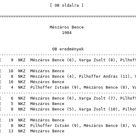
[
OB oldalra
======================================================
száros Be
198
 eredmén
------------------------------------------------------
4E
9
NKZ
Mészáros Bence (
6
),
Varga Zsolt
(
8
),
Pilhof
------------------------------------------------------
4E
10
NKZ
Mészáros B
4E
8
NKZ
Mészáros Bence (
4
),
Pilhoffer András
(
11
),
4E
10
NKZ
Mészáros B
4E
4
NKZ
Pilhoffer István
(
9
), Mészáros Bence (
8
),
V
------------------------------------------------------
6E
6
NKZ
Mészáros Bence (
6
),
Varga Zsolt
(
7
),
Pilhof
6E
5
NKZ
Mészáros B
6E
8
NKZ
Mészáros Bence (
5
),
Varga Zsolt
(
10
),
Pilho
------------------------------------------------------
6E
19
NKZ
Mészáros B
6E
8
NKZ
Pilhoffer István
(
9
), Mészáros Bence (
8
),
V
6E
13
NKZ
Mészáros B