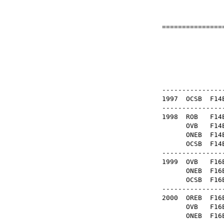
================
Mé
OB
----------------
1997
OCSB
F1
----------------
1998
ROB
F1
OVB
F1
ONEB
F1
OCSB
F1
----------------
1999
OVB
F1
ONEB
F1
OCSB
F1
----------------
2000
OREB
F1
OVB
F1
ONEB
F1