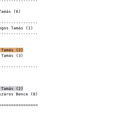
-----------------
ence
Tamás
(
6
)
ence
-----------------
ogos Tamás
(
1
)
-----------------
ence
ence
 Tamás
(
2
)
 Tamás
(
3
)
ence
-----------------
ence
ence
ence
 Tamás
(
2
)
száros Bence (
8
)
ence
=================