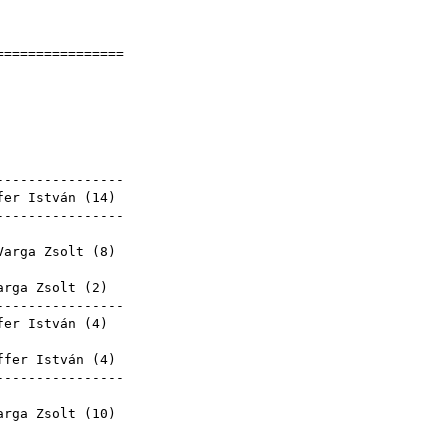
]
=================
nce
4
yek
-----------------
fer István
(
14
)
-----------------
ence
Varga Zsolt
(
8
)
ence
arga Zsolt
(
2
)
-----------------
fer István
(
4
)
ence
ffer István
(
4
)
-----------------
ence
arga Zsolt
(
10
)
ence