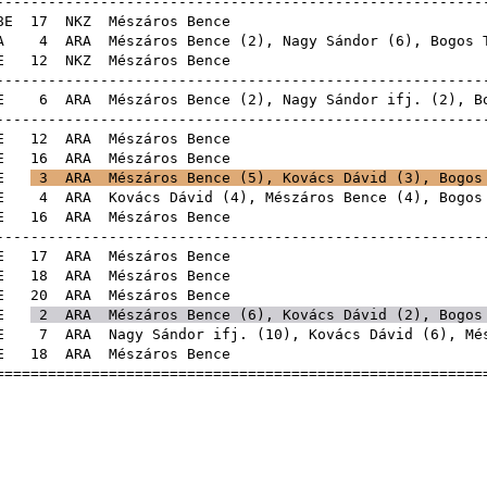
------------------------------------------------------
8E
17
NKZ
Mészáros B
8A
4
ARA
Mészáros Bence (
2
),
Nagy Sándor
(
6
),
Bogos 
8E
12
NKZ
Mészáros B
------------------------------------------------------
8E
6
ARA
Mészáros Bence (
2
),
Nagy Sándor ifj.
(
2
),
B
------------------------------------------------------
0E
12
ARA
Mészáros B
0E
16
ARA
Mészáros B
0E
3
ARA
Mészáros Bence (
5
),
Kovács Dávid
(
3
),
Bogos
0E
4
ARA
Kovács Dávid
(
4
), Mészáros Bence (
4
),
Bogos
0E
16
ARA
Mészáros B
------------------------------------------------------
0E
17
ARA
Mészáros B
0E
18
ARA
Mészáros B
0E
20
ARA
Mészáros B
0E
2
ARA
Mészáros Bence (
6
),
Kovács Dávid
(
2
),
Bogos
0E
7
ARA
Nagy Sándor ifj.
(
10
),
Kovács Dávid
(
6
), Mé
0E
18
ARA
Mészáros B
======================================================