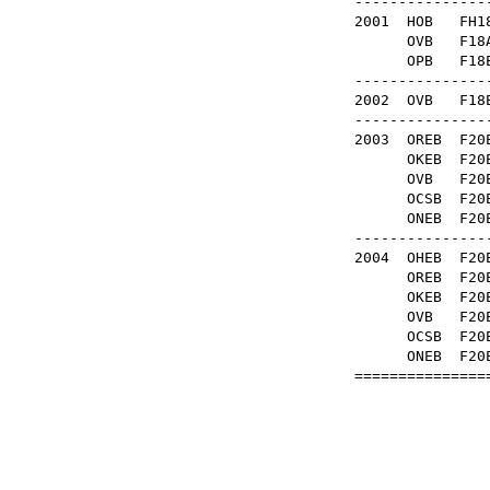
----------------
2001
HOB
FH1
OVB
F1
OPB
F1
----------------
2002
OVB
F1
----------------
2003
OREB
F2
OKEB
F2
OVB
F2
OCSB
F2
ONEB
F2
----------------
2004
OHEB
F2
OREB
F2
OKEB
F2
OVB
F2
OCSB
F2
ONEB
F2
================