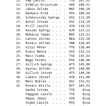
12.
Pap László
. . . . .
TTE
107,31
13.
Erdélyi Krisztián
. .
VHS
108,51
14.
Jakus Zoltán
. . . .
MGF
109,10
15.
Rankasz Ernő
. . . .
PVS
109,54
16.
Schönviszky György
.
GSS
113,39
17.
Antal István
. . . .
OSC
114,19
18.
Prill László
. . . .
VID
118,53
19.
Kaszás György
. . . .
AJK
123,12
20.
Mohácsy Tamás
. . . .
MGF
125,32
21.
Lantos Zoltán
. . . .
BEA
123,50
22.
Kovács Zoltán
. . . .
SMA
128,45
23.
Vityi Péter
. . . . .
TTE
128,49
24.
Kiácz Bence
. . . . .
GSS
132,12
25.
Rácz Csaba
. . . . .
TSE
135,33
26.
Nagy Ferenc
. . . . .
PSE
140,06
27.
Gillich György
. . .
ATS
145,00
28.
Gyulai Zoltán
. . . .
ATS
148,00
29.
Gillich István
. . .
ATS
149,36
30.
Lukács József
. . . .
VID
151,00
31.
Mets Miklós
. . . . .
OSC
153,52
32.
Kovács Attila
. . . .
DVT
165,52
Dankó István
. . . .
TTE
disq
Faggyas László
. . .
TTE
disq
Pápai János
. . . . .
VID
disq
Szabó László
. . . .
PVS
disq