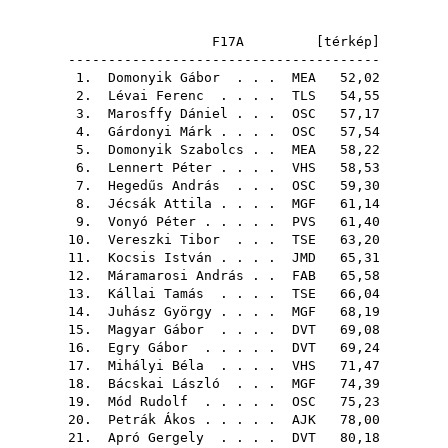
F17A [
térkép
]
---------------------------------------
1.
Domonyik Gábor
. . .
MEA
52,02
2.
Lévai Ferenc
. . . .
TLS
54,55
3.
Marosffy Dániel
. . .
OSC
57,17
4.
Gárdonyi Márk
. . . .
OSC
57,54
5.
Domonyik Szabolcs
. .
MEA
58,22
6.
Lennert Péter
. . . .
VHS
58,53
7.
Hegedűs András
. . .
OSC
59,30
8.
Jécsák Attila
. . . .
MGF
61,14
9.
Vonyó Péter
. . . . .
PVS
61,40
10.
Vereszki Tibor
. . .
TSE
63,20
11.
Kocsis István
. . . .
JMD
65,31
12.
Máramarosi András
. .
FAB
65,58
13.
Kállai Tamás
. . . .
TSE
66,04
14.
Juhász György
. . . .
MGF
68,19
15.
Magyar Gábor
. . . .
DVT
69,08
16.
Egry Gábor
. . . . .
DVT
69,24
17.
Mihályi Béla
. . . .
VHS
71,47
18.
Bácskai László
. . .
MGF
74,39
19.
Mód Rudolf
. . . . .
OSC
75,23
20.
Petrák Ákos
. . . . .
AJK
78,00
21.
Apró Gergely
. . . .
DVT
80,18