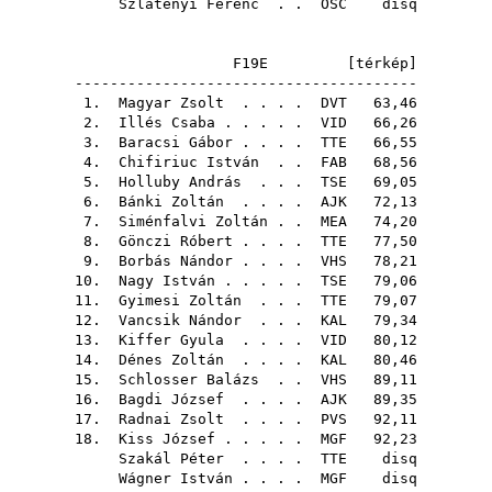
Szlatényi Ferenc
. .
OSC
disq
F19E [
térkép
]
---------------------------------------
1.
Magyar Zsolt
. . . .
DVT
63,46
2.
Illés Csaba
. . . . .
VID
66,26
3.
Baracsi Gábor
. . . .
TTE
66,55
4.
Chifiriuc István
. .
FAB
68,56
5.
Holluby András
. . .
TSE
69,05
6.
Bánki Zoltán
. . . .
AJK
72,13
7.
Siménfalvi Zoltán
. .
MEA
74,20
8.
Gönczi Róbert
. . . .
TTE
77,50
9.
Borbás Nándor
. . . .
VHS
78,21
10.
Nagy István
. . . . .
TSE
79,06
11.
Gyimesi Zoltán
. . .
TTE
79,07
12.
Vancsik Nándor
. . .
KAL
79,34
13.
Kiffer Gyula
. . . .
VID
80,12
14.
Dénes Zoltán
. . . .
KAL
80,46
15.
Schlosser Balázs
. .
VHS
89,11
16.
Bagdi József
. . . .
AJK
89,35
17.
Radnai Zsolt
. . . .
PVS
92,11
18.
Kiss József
. . . . .
MGF
92,23
Szakál Péter
. . . .
TTE
disq
Wágner István
. . . .
MGF
disq