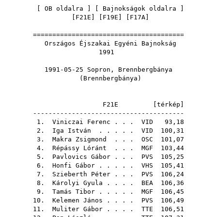
[
OB oldalra
] [
Bajnokságok oldalra
]
[
F21E
] [
F19E
] [
F17A
]
=======================================
Országos Éjszakai Egyéni Bajnokság
1991
1991-05-25 Sopron, Brennbergbánya
(Brennbergbánya)
F21E [
térkép
]
---------------------------------------
1.
Viniczai Ferenc
. . .
VID
93,18
2.
Iga István
. . . . .
VID
100,31
3.
Makra Zsigmond
. . .
OSC
101,07
4.
Répássy Lóránt
. . .
MGF
103,44
5.
Pavlovics Gábor
. . .
PVS
105,25
6.
Honfi Gábor
. . . . .
VHS
105,41
7.
Szieberth Péter
. . .
PVS
106,24
8.
Károlyi Gyula
. . . .
BEA
106,36
9.
Tamás Tibor
. . . . .
MGF
106,45
10.
Kelemen János
. . . .
PVS
106,49
11.
Muliter Gábor
. . . .
TTE
106,51