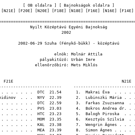
[
OB oldalra
] [
Bajnokságok oldalra
 [
N21E
] [
F20E
] [
N20E
] [
F18E
] [
N18E
] [
F16E
] [
N16E
] [
F14E
]
======================================================
Középtávú Egyéni Ba
200
29 Szuha (Fénykő-bükk) - 
nök:
Molnár Attila
akitűző:
Urbán Imre
őrzőbíró:
Mets Miklós
F21E
-------------------------- -------------------------
. . . . . . .
DTC
21.54 1.
Makrai Éva
. . . . 
hidinov
. . .
NYV
22.39 2.
Lubinszki Mária
. . 
 . . . . . .
DTC
22.59 3.
Farkas Zsuzsanna
. .
. . . . . . .
PVS
23.03 4.
Bokros Andrea dr.
. 
 . . . . . .
HTC
23.23 5.
Balogh Piroska
. . 
. . . . . . .
MOM
23.35 6.
Kesztyűs Szilvia
. .
 . . . . . .
KAL
23.38 7.
Wengrin Ágnes
. . . 
 . . . . . .
MEA
23.39 8.
Simon Ágnes
. . . .