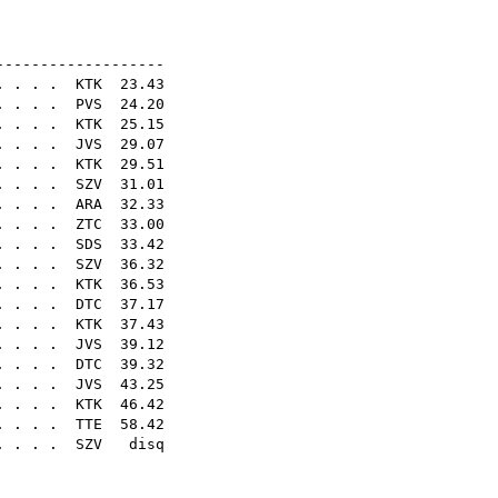
N20E
-------------------
. . . .
KTK
23.43
 . . .
PVS
24.20
. . . .
KTK
25.15
. . . .
JVS
29.07
. . . .
KTK
29.51
 . . . .
SZV
31.01
 . . . .
ARA
32.33
. . . .
ZTC
33.00
. . . .
SDS
33.42
 . . .
SZV
36.32
. . . .
KTK
36.53
. . . .
DTC
37.17
. . . .
KTK
37.43
. . . .
JVS
39.12
. . . .
DTC
39.32
. . . .
JVS
43.25
. . . .
KTK
46.42
. . . .
TTE
58.42
. . . .
SZV
disq
14
36