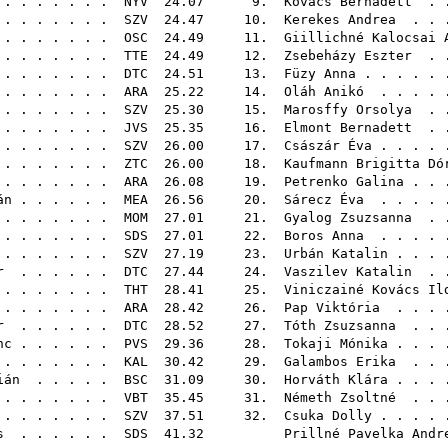
. . . . . . .
NYV
24.07 9.
Kovács Bernadett
. .
 . . . . . .
SZV
24.47 10.
Kerekes Andrea
. . 
. . . . . . .
OSC
24.49 11.
Giillichné Kalocsai 
. . . . . . .
TTE
24.49 12.
Zsebeházy Eszter
. .
 . . . . . . .
DTC
24.51 13.
Füzy Anna
. . . . .
 . . . . . .
ARA
25.22 14.
Oláh Anikó
. . . . 
. . . . . . .
SZV
25.30 15.
Marosffy Orsolya
. .
. . . . . . .
JVS
25.35 16.
Elmont Bernadett
. .
 . . . . . .
SZV
26.00 17.
Császár Éva
. . . .
 . . . . . .
ZTC
26.00 18.
Kaufmann Brigitta Dó
 . . . . . .
ARA
26.08 19.
Petrenko Galina
. . 
án
. . . . . .
MEA
26.56 20.
Sárecz Éva
. . . . 
. . . . . . .
MOM
27.01 21.
Gyalog Zsuzsanna
. .
. . . . . . .
SDS
27.01 22.
Boros Anna
. . . . 
. . . . . . .
SZV
27.19 23.
Urbán Katalin
. . . 
r
. . . . . .
DTC
27.44 24.
Vaszilev Katalin
. .
. . . . . . .
THT
28.41 25.
Viniczainé Kovács Il
. . . . . . .
ARA
28.42 26.
Pap Viktória
. . . 
r
. . . . . .
DTC
28.52 27.
Tóth Zsuzsanna
. . 
nc
. . . . . .
PVS
29.36 28.
Tokaji Mónika
. . . 
. . . . . . .
KAL
30.42 29.
Galambos Erika
. . 
ián
. . . . .
BSC
31.09 30.
Horváth Klára
. . . 
 . . . . . .
VBT
35.45 31.
Németh Zsoltné
. . 
. . . . . . .
SZV
37.51 32.
Csuka Dolly
. . . .
s
. . . . . .
SDS
41.32
Prillné Pavelka Andr