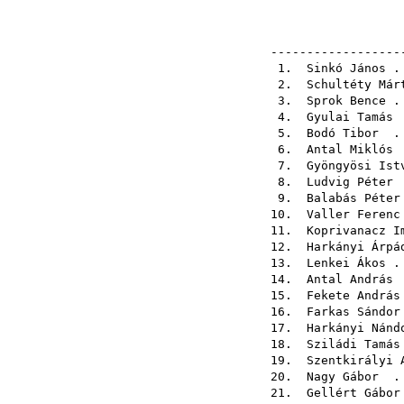
------------------
1.
Sinkó János
. 
2.
Schultéty Már
3.
Sprok Bence
. 
4.
Gyulai Tamás
.
5.
Bodó Tibor
. 
6.
Antal Miklós
.
7.
Gyöngyösi Ist
8.
Ludvig Péter
.
9.
Balabás Péter
10.
Valler Ferenc
11.
Koprivanacz I
12.
Harkányi Árpá
13.
Lenkei Ákos
. 
14.
Antal András
.
15.
Fekete András
16.
Farkas Sándor
17.
Harkányi Nánd
18.
Sziládi Tamás
19.
Szentkirályi 
20.
Nagy Gábor
. 
21.
Gellért Gábor