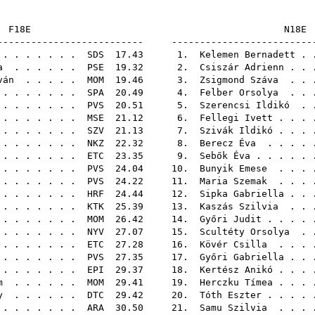
F18E
-------------------------- -------------------------
. . . . . . .
SDS
17.43 1.
Kelemen Bernadett
. 
a
. . . . . .
PSE
19.32 2.
Csiszár Adrienn
. . 
ván
. . . . .
MOM
19.46 3.
Zsigmond Száva
. . 
. . . . . . .
SPA
20.49 4.
Felber Orsolya
. . 
 . . . . . .
PVS
20.51 5.
Szerencsi Ildikó
. .
 . . . . . .
MSE
21.12 6.
Fellegi Ivett
. . . 
 . . . . . .
SZV
21.13 7.
Szivák Ildikó
. . . 
. . . . . . .
NKZ
22.32 8.
Berecz Éva
. . . . 
 . . . . . .
ETC
23.35 9.
Sebők Éva
. . . . .
. . . . . . .
PVS
24.04 10.
Bunyik Emese
. . . 
. . . . . . .
PVS
24.22 11.
Maria Szemak
. . . 
. . . . . . .
HRF
24.44 12.
Sipka Gabriella
. . 
 . . . . . .
KTK
25.39 13.
Kaszás Szilvia
. . 
. . . . . . .
MOM
26.42 14.
Győri Judit
. . . .
. . . . . . .
NYV
27.07 15.
Scultéty Orsolya
. .
 . . . . . .
ETC
27.28 16.
Kövér Csilla
. . . 
 . . . . . .
PVS
27.35 17.
Győri Gabriella
. . 
. . . . . . .
EPI
29.37 18.
Kertész Anikó
. . . 
m
. . . . . .
MOM
29.41 19.
Herczku Tímea
. . . 
y
. . . . . .
DTC
29.42 20.
Tóth Eszter
. . . .
. . . . . . .
ARA
30.50 21.
Samu Szilvia
. . . 