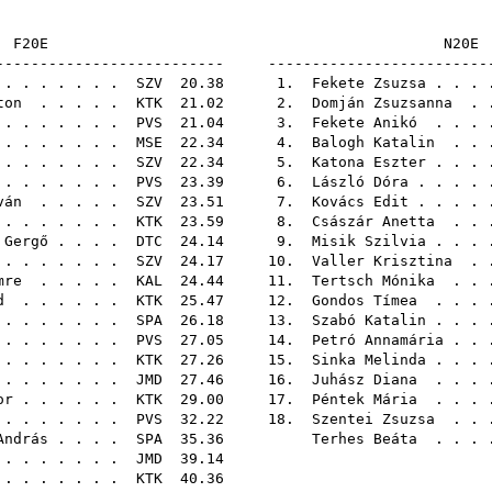
F20E
-------------------------- -------------------------
. . . . . . .
SZV
20.38 1.
Fekete Zsuzsa
. . . 
ton
. . . . .
KTK
21.02 2.
Domján Zsuzsanna
. .
. . . . . . .
PVS
21.04 3.
Fekete Anikó
. . . 
 . . . . . .
MSE
22.34 4.
Balogh Katalin
. . 
. . . . . . .
SZV
22.34 5.
Katona Eszter
. . . 
 . . . . . .
PVS
23.39 6.
László Dóra
. . . .
ván
. . . . .
SZV
23.51 7.
Kovács Edit
. . . .
 . . . . . .
KTK
23.59 8.
Császár Anetta
. . 
 Gergő
. . . .
DTC
24.14 9.
Misik Szilvia
. . . 
. . . . . . .
SZV
24.17 10.
Valler Krisztina
. .
mre
. . . . .
KAL
24.44 11.
Tertsch Mónika
. . 
d
. . . . . .
KTK
25.47 12.
Gondos Tímea
. . . 
. . . . . . .
SPA
26.18 13.
Szabó Katalin
. . . 
 . . . . . .
PVS
27.05 14.
Petró Annamária
. . 
. . . . . . .
KTK
27.26 15.
Sinka Melinda
. . . 
. . . . . . .
JMD
27.46 16.
Juhász Diana
. . . 
or
. . . . . .
KTK
29.00 17.
Péntek Mária
. . . 
. . . . . . .
PVS
32.22 18.
Szentei Zsuzsa
. . 
András
. . . .
SPA
35.36
Terhes Beáta
. . . 
. . . . . . .
JMD
39.
. . . . . . .
KTK
40.