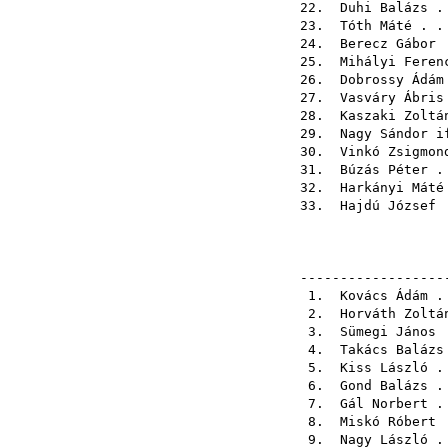
22.
Duhi Balázs
. 
23.
Tóth Máté
. .
24.
Berecz Gábor
.
25.
Mihályi Feren
26.
Dobrossy Ádám
27.
Vasváry Ábris
28.
Kaszaki Zoltá
29.
Nagy Sándor i
30.
Vinkó Zsigmon
31.
Búzás Péter
. 
32.
Harkányi Máté
33.
Hajdú József
.
------------------
1.
Kovács Ádám
. 
2.
Horváth Zoltá
3.
Sümegi János
.
4.
Takács Balázs
5.
Kiss László
. 
6.
Gond Balázs
. 
7.
Gál Norbert
. 
8.
Miskó Róbert
.
9.
Nagy László
. 