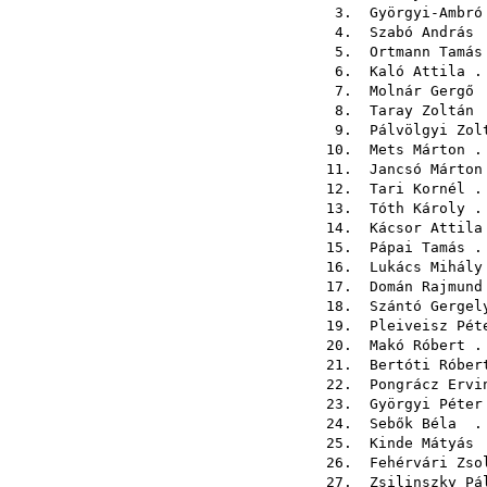
3.
Györgyi-Ambró
4.
Szabó András
.
5.
Ortmann Tamás
6.
Kaló Attila
. 
7.
Molnár Gergő
.
8.
Taray Zoltán
.
9.
Pálvölgyi Zol
10.
Mets Márton
. 
11.
Jancsó Márton
12.
Tari Kornél
. 
13.
Tóth Károly
. 
14.
Kácsor Attila
15.
Pápai Tamás
. 
16.
Lukács Mihály
17.
Domán Rajmund
18.
Szántó Gergel
19.
Pleiveisz Pét
20.
Makó Róbert
. 
21.
Bertóti Róber
22.
Pongrácz Ervi
23.
Györgyi Péter
24.
Sebők Béla
. 
25.
Kinde Mátyás
.
26.
Fehérvári Zso
27.
Zsilinszky Pá