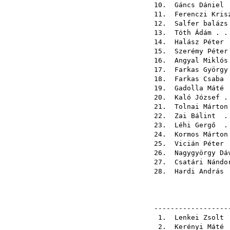
10.
Gáncs Dániel
.
11.
Ferenczi Kris
12.
Salfer balázs
13.
Tóth Ádám
. .
14.
Halász Péter
.
15.
Szerémy Péter
16.
Angyal Miklós
17.
Farkas György
18.
Farkas Csaba
.
19.
Gadolla Máté
.
20.
Kaló József
. 
21.
Tolnai Márton
22.
Zai Bálint
. 
23.
Léhi Gergő
. 
24.
Kormos Márton
25.
Vicián Péter
.
26.
Nagygyörgy Dá
27.
Csatári Nándo
28.
Hardi András
.
------------------
1.
Lenkei Zsolt
.
2.
Kerényi Máté
.