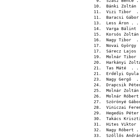
9.
Szász Bence
. 
10.
Bánki Zoltán
.
11.
Vizi Tibor
. 
11.
Baracsi Gábor
13.
Less Áron
. .
14.
Varga Bálint
.
15.
Korsós Zoltán
16.
Nagy Tibor
. 
17.
Novai György
.
17.
Sárecz Lajos
.
19.
Molnár Tibor
.
20.
Harkányi Zolt
21.
Tas Máté
. . 
21.
Erdélyi Gyula
23.
Nagy Gergő
. 
24.
Drapcsik Péte
25.
Molnár Zoltán
26.
Molnár Róbert
27.
Szörönyé Gábo
28.
Viniczai Fere
29.
Hegedüs Péter
30.
Takács Kriszt
31.
Hites Viktor
.
32.
Nagy Róbert
. 
33.
Szőllős Andrá