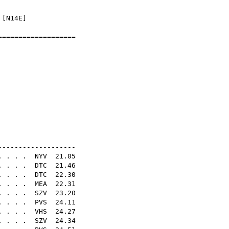
]
 [
N14E
]
====================
jnokság
2
középtávú
N21E
-------------------
. . . .
NYV
21.05
. . . .
DTC
21.46
 . . .
DTC
22.30
. . . .
MEA
22.31
. . . .
SZV
23.20
 . . .
PVS
24.11
. . . .
VHS
24.27
 . . . .
SZV
24.34