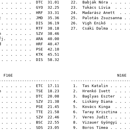
. . . . . . .
DTC
31.01 22.
Babják Nóra
. . . .
 . . . . . . .
GYO
32.25 23.
Tukács Lívia
. . . 
 . . . . . .
HRF
33.31 24.
Madarász Anett
. . 
c
. . . . . .
JMD
35.36 25.
Palotás Zsuzsanna
. 
. . . . . . .
DIS
36.19 26.
Vigh Enikő
. . . . 
. . . . . . .
RTF
38.18 27.
Csáki Dalma
. . . .
n
. . . . . .
SZV
38.
fj.
. . . . .
ARA
40.
d
. . . . . .
HRF
40.
. . . . . . .
PSE
42.
. . . . . . .
KTK
45.
 . . . . . .
DIS
58.
F16E
-------------------------- -------------------------
. . . . . . .
ETC
17.11 1.
Tas Katalin
. . . .
n
. . . . . .
TSE
18.23 2.
Hrenkó Ivett
. . . 
 . . . . . .
DTC
20.08 3.
Baglyas Eszter
. . 
. . . . . . .
SZV
21.38 4.
Liskány Diana
. . . 
. . . . . . .
PSE
21.45 5.
Kovács Kinga
. . . 
. . . . . . .
TTE
21.58 6.
Taray Krisztina
. . 
. . . . . . .
SZV
22.46 7.
Veres Judit
. . . .
 . . . . . .
BSC
22.55 8.
Vizauer Gyöngyi
. . 
. . . . . . .
SDS
23.05 9.
Boros Tímea
. . . .