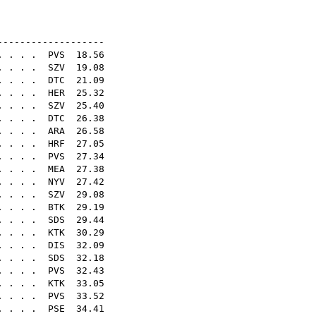
N18E
-------------------
. . . .
PVS
18.56
. . . .
SZV
19.08
. . . .
DTC
21.09
. . . .
HER
25.32
 . . .
SZV
25.40
. . . .
DTC
26.38
. . . .
ARA
26.58
. . . .
HRF
27.05
 . . . .
PVS
27.34
. . . .
MEA
27.38
. . . .
NYV
27.42
. . . .
SZV
29.08
. . . .
BTK
29.19
 . . . .
SDS
29.44
 . . .
KTK
30.29
. . . .
DIS
32.09
. . . .
SDS
32.18
. . . .
PVS
32.43
. . . .
KTK
33.05
 . . . .
PVS
33.52
. . . .
PSE
34.41