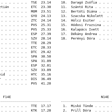
 . . . . . .
TSE
23.14 10.
Daragó Zsófia
. . . 
ztián
. . . .
ETC
23.30 11.
Szántó Rita
. . . .
. . . . . . .
MOM
23.51 12.
Bertóti Diána
. . . 
 . . . . . . .
GYO
24.13 13.
Szacska Nikolett
. .
 . . . . . .
ZTC
24.14 14.
Hölcz Eszter
. . . 
. . . . . . .
PVS
25.31 15.
Hódosi Fruzsina
. . 
. . . . . . .
PVS
25.33 16.
Kalapács Ivett
. . 
. . . . . . .
ESP
27.39 17.
Dékány Andrea
. . . 
 . . . . . .
SZV
28.14 18.
Perényi Dóra
. . . 
 . . . . . .
TTE
28.
. . . . . . .
ETC
28.
. . . . . . .
DTC
29.
. . . . . . .
SPA
30.
. . . . . . .
SPA
31.
. . . . . . .
ESP
32.
 . . . . . .
SZV
33.
vid
. . . . .
HTC
35.
r
. . . . . .
DIS
36.
 . . . . . .
PVS
41.
F14E
-------------------------- -------------------------
 . . . . . .
TTE
17.17 1.
Miskó Tünde
. . . .
 . . . . . .
KTK
17.20 2.
Prill Dóra
. . . . 