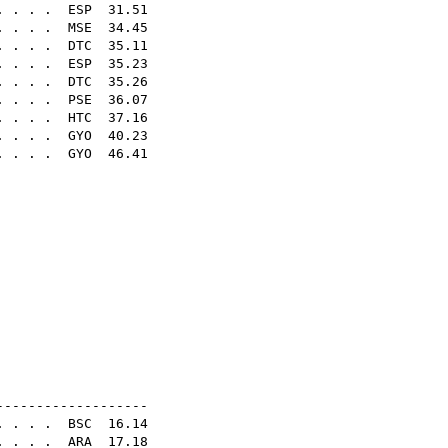
. . . .
ESP
31.51
 . . . .
MSE
34.45
. . . .
DTC
35.11
 . . .
ESP
35.23
. . . .
DTC
35.26
. . . .
PSE
36.07
. . . .
HTC
37.16
. . . .
GYO
40.23
. . . .
GYO
46.41
29
33
42
50
09
01
09
16
49
20
N14E
-------------------
 . . . .
BSC
16.14
. . . .
ARA
17.18