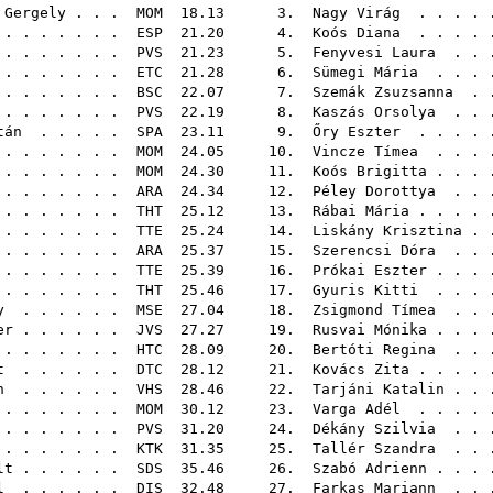
 Gergely
. . .
MOM
18.13 3.
Nagy Virág
. . . . 
 . . . . . .
ESP
21.20 4.
Koós Diana
. . . . 
. . . . . . .
PVS
21.23 5.
Fenyvesi Laura
. . 
. . . . . . .
ETC
21.28 6.
Sümegi Mária
. . . 
 . . . . . .
BSC
22.07 7.
Szemák Zsuzsanna
. .
 . . . . . .
PVS
22.19 8.
Kaszás Orsolya
. . 
tán
. . . . .
SPA
23.11 9.
Őry Eszter
. . . . 
. . . . . . .
MOM
24.05 10.
Vincze Tímea
. . . 
. . . . . . .
MOM
24.30 11.
Koós Brigitta
. . . 
. . . . . . .
ARA
24.34 12.
Péley Dorottya
. . 
. . . . . . .
THT
25.12 13.
Rábai Mária
. . . .
. . . . . . .
TTE
25.24 14.
Liskány Krisztina
. 
. . . . . . .
ARA
25.37 15.
Szerencsi Dóra
. . 
. . . . . . .
TTE
25.39 16.
Prókai Eszter
. . . 
. . . . . . .
THT
25.46 17.
Gyuris Kitti
. . . 
y
. . . . . .
MSE
27.04 18.
Zsigmond Tímea
. . 
er
. . . . . .
JVS
27.27 19.
Rusvai Mónika
. . . 
. . . . . . .
HTC
28.09 20.
Bertóti Regina
. . 
t
. . . . . .
DTC
28.12 21.
Kovács Zita
. . . .
n
. . . . . .
VHS
28.46 22.
Tarjáni Katalin
. . 
. . . . . . .
MOM
30.12 23.
Varga Adél
. . . . 
. . . . . . .
PVS
31.20 24.
Dékány Szilvia
. . 
 . . . . . .
KTK
31.35 25.
Tallér Szandra
. . 
lt
. . . . . .
SDS
35.46 26.
Szabó Adrienn
. . . 
l
. . . . . .
DIS
32.48 27.
Farkas Mariann
. . 