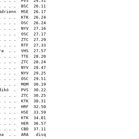
 . . .
PVS
24.51
. . . .
BSC
26.11
Adrienn
MSE
26.17
 . . .
KTK
26.24
 . . . .
OSC
26.24
. . . .
NYV
27.16
 . . .
OSC
27.17
 . . .
ZTC
27.29
 . . . .
RTF
27.33
ra
. .
VHS
27.57
. . . .
TTE
28.20
. . . .
ZTC
28.24
 . . .
NYV
28.47
. . . .
NYV
29.25
. . . .
OSC
29.51
 . . .
MOM
30.19
dikó
.
PVS
30.22
. . . .
ZTC
30.25
. . . .
KTK
30.31
. . . .
HRF
32.50
. . . .
HSE
33.59
. . . .
KTK
34.01
. . . .
HER
36.57
 . . . .
CBD
37.11
ea
. .
ARA
disq