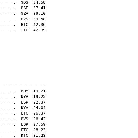
 . . . .
SDS
34.58
. . . .
PSE
37.41
. . . .
SZV
39.10
. . . .
PVS
39.58
. . . .
HTC
42.36
 . . . .
TTE
42.39
46
00
47
10
51
32
N16E
-------------------
 . . . .
MOM
19.21
. . . .
NYV
19.25
. . . .
ESP
22.37
. . . .
NYV
24.04
. . . .
ETC
26.37
. . . .
PVS
26.42
 . . . .
ESP
27.59
. . . .
ETC
28.23
 . . . .
DTC
31.23