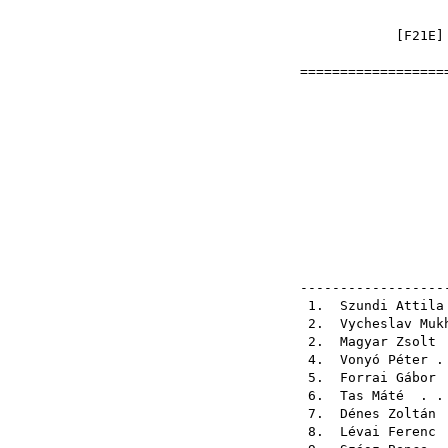
[
F21E
]
===================
Nyilt 
2002-06-
el
pály
ellen
------------------
1.
Szundi Attila
2.
Vycheslav Muk
2.
Magyar Zsolt
.
4.
Vonyó Péter
. 
5.
Forrai Gábor
.
6.
Tas Máté
. . 
7.
Dénes Zoltán
.
8.
Lévai Ferenc
.