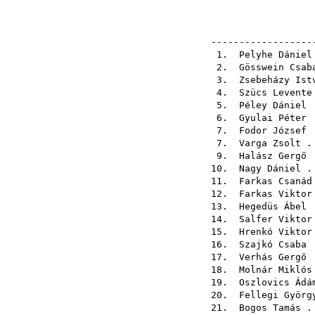
------------------
1.
Pelyhe Dániel
2.
Gösswein Csab
3.
Zsebeházy Ist
4.
Szücs Levente
5.
Péley Dániel
.
6.
Gyulai Péter
.
7.
Fodor József
.
7.
Varga Zsolt
. 
9.
Halász Gergő
.
10.
Nagy Dániel
. 
11.
Farkas Csanád
12.
Farkas Viktor
13.
Hegedüs Ábel
.
14.
Salfer Viktor
15.
Hrenkó Viktor
16.
Szajkó Csaba
.
17.
Verhás Gergő
.
18.
Molnár Miklós
19.
Oszlovics Ádá
20.
Fellegi Györg
21.
Bogos Tamás
. 