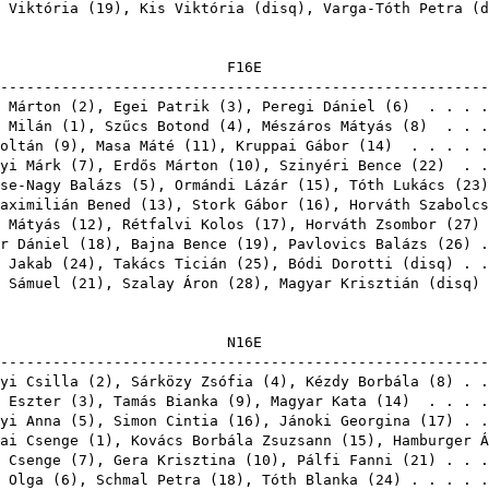
 Viktória
(
19
),
Kis Viktória
(
disq
),
Varga-Tóth Petra
(
d
F1
-------------------------------------------------------
 Márton
(
2
),
Egei Patrik
(
3
),
Peregi Dániel
(
6
) . . . 
 Milán
(
1
),
Szűcs Botond
(
4
),
Mészáros Mátyás
(
8
) . . 
oltán
(
9
),
Masa Máté
(
11
),
Kruppai Gábor
(
14
) . . . . 
yi Márk
(
7
),
Erdős Márton
(
10
),
Szinyéri Bence
(
22
) . .
se-Nagy Balázs
(
5
),
Ormándi Lázár
(
15
),
Tóth Lukács
(
23
aximilián Bened
(
13
),
Stork Gábor
(
16
),
Horváth Szabolcs
 Mátyás
(
12
),
Rétfalvi Kolos
(
17
),
Horváth Zsombor
(
27
)
r Dániel
(
18
),
Bajna Bence
(
19
),
Pavlovics Balázs
(
26
) 
 Jakab
(
24
),
Takács Ticián
(
25
),
Bódi Dorotti
(
disq
) . 
 Sámuel
(
21
),
Szalay Áron
(
28
),
Magyar Krisztián
(
disq
)
N1
-------------------------------------------------------
yi Csilla
(
2
),
Sárközy Zsófia
(
4
),
Kézdy Borbála
(
8
) . 
 Eszter
(
3
),
Tamás Bianka
(
9
),
Magyar Kata
(
14
) . . . 
yi Anna
(
5
),
Simon Cintia
(
16
),
Jánoki Georgina
(
17
) . 
ai Csenge
(
1
),
Kovács Borbála Zsuzsann
(
15
),
Hamburger Á
 Csenge
(
7
),
Gera Krisztina
(
10
),
Pálfi Fanni
(
21
) . . 
 Olga
(
6
),
Schmal Petra
(
18
),
Tóth Blanka
(
24
) . . . . 