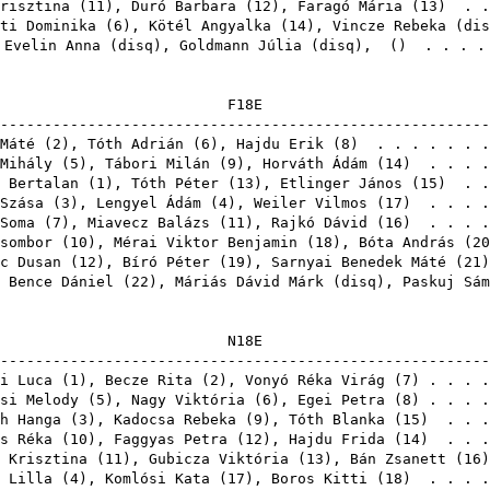
risztina
(
11
),
Duró Barbara
(
12
),
Faragó Mária
(
13
) . .
ti Dominika
(
6
),
Kötél Angyalka
(
14
),
Vincze Rebeka
(
dis
 Evelin Anna
(
disq
),
Goldmann Júlia
(
disq
),
() . . . .
F1
-------------------------------------------------------
Máté
(
2
),
Tóth Adrián
(
6
),
Hajdu Erik
(
8
) . . . . . . 
Mihály
(
5
),
Tábori Milán
(
9
),
Horváth Ádám
(
14
) . . . 
 Bertalan
(
1
),
Tóth Péter
(
13
),
Etlinger János
(
15
) . .
Szása
(
3
),
Lengyel Ádám
(
4
),
Weiler Vilmos
(
17
) . . . 
Soma
(
7
),
Miavecz Balázs
(
11
),
Rajkó Dávid
(
16
) . . . 
sombor
(
10
),
Mérai Viktor Benjamin
(
18
),
Bóta András
(
20
c Dusan
(
12
),
Bíró Péter
(
19
),
Sarnyai Benedek Máté
(
21
 Bence Dániel
(
22
),
Máriás Dávid Márk
(
disq
),
Paskuj Sám
N1
-------------------------------------------------------
i Luca
(
1
),
Becze Rita
(
2
),
Vonyó Réka Virág
(
7
) . . . 
si Melody
(
5
),
Nagy Viktória
(
6
),
Egei Petra
(
8
) . . . 
h Hanga
(
3
),
Kadocsa Rebeka
(
9
),
Tóth Blanka
(
15
) . . .
s Réka
(
10
),
Faggyas Petra
(
12
),
Hajdu Frida
(
14
) . . .
 Krisztina
(
11
),
Gubicza Viktória
(
13
),
Bán Zsanett
(
16
 Lilla
(
4
),
Komlósi Kata
(
17
),
Boros Kitti
(
18
) . . . 