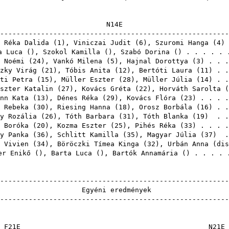
N1
-------------------------------------------------------
 Réka Dalida
(
1
),
Viniczai Judit
(
6
),
Szuromi Hanga
(
4
)
a Luca
(),
Szokol Kamilla
(),
Szabó Dorina
() . . . . .
 Noémi
(
24
),
Vankó Milena
(
5
),
Hajnal Dorottya
(
3
) . . 
zky Virág
(
21
),
Tóbis Anita
(
12
),
Bertóti Laura
(
11
) . 
ti Petra
(
15
),
Müller Eszter
(
28
),
Müller Júlia
(
14
) . 
szter Katalin
(
27
),
Kovács Gréta
(
22
),
Horváth Sarolta
(
nn Kata
(
13
),
Dénes Réka
(
29
),
Kovács Flóra
(
23
) . . . 
 Rebeka
(
30
),
Riesing Hanna
(
18
),
Orosz Borbála
(
16
) . 
y Rozália
(
26
),
Tóth Barbara
(
31
),
Tóth Blanka
(
19
) . .
 Boróka
(
20
),
Kozma Eszter
(
25
),
Pihés Réka
(
33
) . . . 
y Panka
(
36
),
Schlitt Kamilla
(
35
),
Magyar Júlia
(
37
) .
 Vivien
(
34
),
Böröczki Tímea Kinga
(
32
),
Urbán Anna
(
dis
er Enikő
(),
Barta Luca
(),
Bartók Annamária
() . . . .
-------------------------------------------------------
Egyéni ered
-------------------------------------------------------
F21E