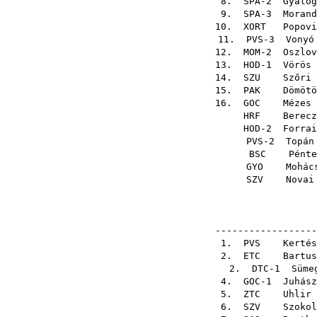
8. SPA-2
Gyalog
9. SPA-3
Morand
10.
XORT
Popovi
11. PVS-3
Vonyó
12. MOM-2
Oszlov
13. HOD-1
Vörös 
14.
SZU
Szőri 
15.
PAK
Dömötö
16.
GOC
Mézes 
HRF
Berecz
HOD-2
Forrai
PVS-2
Topán
BSC
Pénte
GYO
Mohác
SZV
Novai
------------------
1.
PVS
Kertés
2.
ETC
Bartus
2. DTC-1
Süme
4. GOC-1
Juhász
5.
ZTC
Uhlir 
6.
SZV
Szokol