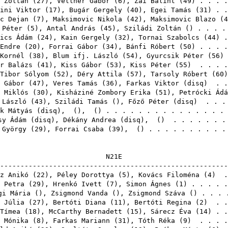
 Zoltán
(
27
),
Vellner Gábor
(
6
),
Zai Bálint
(
49
) . . . 
ini Viktor
(
17
),
Bugár Gergely
(
40
),
Egei Tamás
(
31
) . 
c Dejan
(
7
),
Maksimovic Nikola
(
42
),
Maksimovic Blazo
(
4
 Péter
(
5
),
Antal András
(
45
),
Sziládi Zoltán
() . . . .
ics Ádám
(
24
),
Kain Gergely
(
32
),
Tornai Szabolcs
(
44
) 
Endre
(
20
),
Forrai Gábor
(
34
),
Bánfi Róbert
(
50
) . . . 
Kornél
(
38
),
Blum ifj. László
(
54
),
Gyurcsik Péter
(
56
)
r Balázs
(
41
),
Kiss Gábor
(
53
),
Kiss Péter
(
55
) . . . 
Tibor Sólyom
(
52
),
Déry Attila
(
57
),
Tarsoly Róbert
(
60
 Gábor
(
47
),
Veres Tamás
(
36
),
Farkas Viktor
(
disq
) . 
 Miklós
(
30
),
Kisháziné Zombory Erika
(
51
),
Petrócki Ádá
 László
(
43
),
Sziládi Tamás
(),
Főző Péter
(
disq
) . . 
k Mátyás
(
disq
),
(),
() . . . . . . . . . . . . . .
sy Ádám
(
disq
),
Dékány Andrea
(
disq
),
() . . . . . . 
 György
(
29
),
Forrai Csaba
(
39
),
() . . . . . . . . .
N2
-------------------------------------------------------
z Anikó
(
22
),
Péley Dorottya
(
5
),
Kovács Filoména
(
4
) .
 Petra
(
29
),
Hrenkó Ivett
(
7
),
Simon Ágnes
(
1
) . . . . 
gi Mária
(),
Zsigmond Vanda
(),
Zsigmond Száva
() . . . 
 Júlia
(
27
),
Bertóti Diana
(
11
),
Bertóti Regina
(
2
) . .
Tímea
(
18
),
McCarthy Bernadett
(
15
),
Sárecz Éva
(
14
) . 
 Mónika
(
8
),
Farkas Mariann
(
31
),
Tóth Réka
(
9
) . . . 