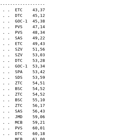
------------------
. . .
ETC
43,37
 . .
DTC
45,12
 . . GOC-1 45,38
. . .
PVS
47,14
 . .
PVS
48,34
. . .
SAS
49,22
. . .
ETC
49,43
. . .
SZV
51,56
. . .
SZV
53,03
 . .
DTC
53,28
 . . GOC-1 53,34
. . .
SPA
53,42
. . .
SDS
53,59
. . .
ZTC
54,51
 . .
BSC
54,52
. .
ZTC
54,52
. . .
BSC
55,10
. . .
ZTC
56,17
 . .
SAS
56,43
. . .
JMD
59,06
. . .
MCB
59,21
. . .
PVS
60,01
. . .
DTC
60,18
. . .
MCB
61,00