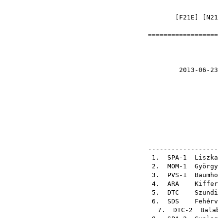
[
F21E
] [
N21
==================
Nyílt
2013-06-23 Hére
el
pály
pály
ellen
------------------
1. SPA-1
Liszka
2. MOM-1
György
3. PVS-1
Baumho
4.
ARA
Kiffer
5.
DTC
Szundi
6.
SDS
Fehérv
7. DTC-2
Bala