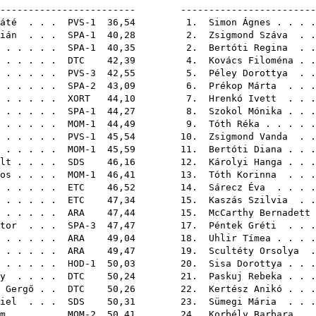
------------------------- ------------------------
áté
. . . PVS-1 36,54 1.
Simon Ágnes
. . . 
ián
. . . SPA-1 40,28 2.
Zsigmond Száva
. .
. . . . . . SPA-1 40,35 2.
Bertóti Regina
. .
. . . . .
DTC
42,39 4.
Kovács Filoména
. 
 . . . . . PVS-3 42,55 5.
Péley Dorottya
. .
. . . . . SPA-2 43,09 6.
Prékop Márta
. . 
. . . . .
XORT
44,10 7.
Hrenkó Ivett
. . 
. . . . . SPA-1 44,27 8.
Szokol Mónika
. . 
. . . . . MOM-1 44,49 9.
Tóth Réka
. . . . 
. . . . . PVS-1 45,54 10.
Zsigmond Vanda
. .
 . . . . . MOM-1 45,59 11.
Bertóti Diana
. . .
lt
. . . .
SDS
46,16 12.
Károlyi Hanga
. . 
os
. . . . MOM-1 46,41 13.
Tóth Korinna
. . 
. . . . .
ETC
46,52 14.
Sárecz Éva
. . . 
. . . . .
ETC
47,34 15.
Kaszás Szilvia
. .
. . . . .
ARA
47,44 15.
McCarthy Bernadett
tor
. . . SPA-3 47,47 17.
Péntek Gréti
. . 
. . . . .
ARA
49,04 18.
Uhlir Tímea
. . . 
 . . . . .
ARA
49,47 19.
Scultéty Orsolya
.
 . . . . . HOD-1 50,03 20.
Sisa Dorottya
. . 
y
. . . .
DTC
50,24 21.
Paskuj Rebeka
. . 
 Gergő
. .
DTC
50,26 22.
Kertész Anikó
. . 
iel
. . .
SDS
50,31 23.
Sümegi Mária
. . 
m
. . . . MOM-2 50,41 24.
Korbély Barbara
. 