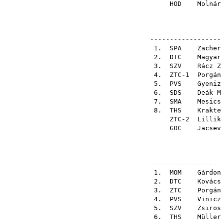
HOD
Molnár
------------------
1.
SPA
Zacher
2.
DTC
Magyar
3.
SZV
Rácz Z
4. ZTC-1
Porgán
5.
PVS
Gyeniz
6.
SDS
Deák M
7.
SMA
Mesics
8.
THS
Krakte
ZTC-2
Lillik
GOC
Jacsev
------------------
1.
MOM
Gárdon
2.
DTC
Kovács
3.
ZTC
Porgán
4.
PVS
Vinicz
5.
SZV
Zsiros
6.
THS
Müller