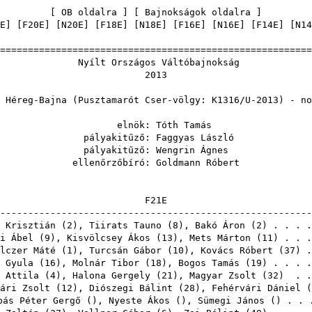
[
OB oldalra
] [
Bajnokságok oldalra
E
] [
F20E
] [
N20E
] [
F18E
] [
N18E
] [
F16E
] [
N16E
] [
F14E
] [
N14
=======================================================
 Országos Váltóbaj
201
g-Bajna (Pusztamarót Cser-völgy: K1316/U-2013
nök:
Tóth Tamás
akitűző:
Faggyas László
akitűző:
Wengrin Ágnes
őrzőbíró:
Goldmann Róbert
F2
-------------------------------------------------------
 Krisztián
(
2
),
Tiirats Tauno
(
8
),
Bakó Áron
(
2
) . . . 
i Ábel
(
9
),
Kisvölcsey Ákos
(
13
),
Mets Márton
(
11
) . . 
lczer Máté
(
1
),
Turcsán Gábor
(
10
),
Kovács Róbert
(
37
) 
 Gyula
(
16
),
Molnár Tibor
(
18
),
Bogos Tamás
(
19
) . . . 
 Attila
(
4
),
Halona Gergely
(
21
),
Magyar Zsolt
(
32
) . .
ári Zsolt
(
12
),
Diószegi Bálint
(
28
),
Fehérvári Dániel
(
bás Péter Gergő
(),
Nyeste Ákos
(),
Sümegi János
() . . 