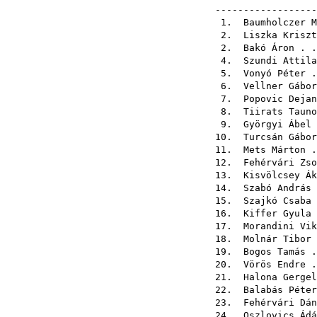
-----------------
1.
Baumholczer M
2.
Liszka Kriszt
2.
Bakó Áron
. 
4.
Szundi Attila
5.
Vonyó Péter
.
6.
Vellner Gábor
7.
Popovic Dejan
8.
Tiirats Tauno
9.
Györgyi Ábel
10.
Turcsán Gábor
11.
Mets Márton
.
12.
Fehérvári Zso
13.
Kisvölcsey Ák
14.
Szabó András
15.
Szajkó Csaba
16.
Kiffer Gyula
17.
Morandini Vik
18.
Molnár Tibor
19.
Bogos Tamás
.
20.
Vörös Endre
.
21.
Halona Gergel
22.
Balabás Péter
23.
Fehérvári Dán
24.
Oszlovics Ádá