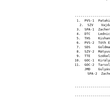
------------------
1. PVS-1
Pataki
2.
SZV
Vajd
3. SPA-1
Zacher
4.
DTC
Lednic
5.
THS
Kishan
6. PVS-2
Tóth E
7.
SDS
Goldma
8. SZV-2
Mátyus
9.
TTE
Székel
10. GOC-1
Király
11. GOC-2
Tarsol
JMD
Gulyás
SPA-2
Zach
------------------
------------------