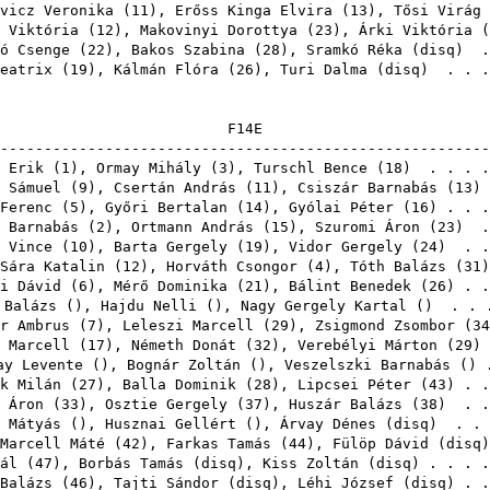
vicz Veronika
(
11
),
Erőss Kinga Elvira
(
13
),
Tősi Virág
 Viktória
(
12
),
Makovinyi Dorottya
(
23
),
Árki Viktória
(
ó Csenge
(
22
),
Bakos Szabina
(
28
),
Sramkó Réka
(
disq
) .
eatrix
(
19
),
Kálmán Flóra
(
26
),
Turi Dalma
(
disq
) . . 
F1
-------------------------------------------------------
 Erik
(
1
),
Ormay Mihály
(
3
),
Turschl Bence
(
18
) . . . 
 Sámuel
(
9
),
Csertán András
(
11
),
Csiszár Barnabás
(
13
)
Ferenc
(
5
),
Győri Bertalan
(
14
),
Gyólai Péter
(
16
) . . 
 Barnabás
(
2
),
Ortmann András
(
15
),
Szuromi Áron
(
23
) .
 Vince
(
10
),
Barta Gergely
(
19
),
Vidor Gergely
(
24
) . .
Sára Katalin
(
12
),
Horváth Csongor
(
4
),
Tóth Balázs
(
31
i Dávid
(
6
),
Mérő Dominika
(
21
),
Bálint Benedek
(
26
) . 
 Balázs
(),
Hajdu Nelli
(),
Nagy Gergely Kartal
() . . .
r Ambrus
(
7
),
Leleszi Marcell
(
29
),
Zsigmond Zsombor
(
34
 Marcell
(
17
),
Németh Donát
(
32
),
Verebélyi Márton
(
29
)
ay Levente
(),
Bognár Zoltán
(),
Veszelszki Barnabás
() 
k Milán
(
27
),
Balla Dominik
(
28
),
Lipcsei Péter
(
43
) . 
 Áron
(
33
),
Osztie Gergely
(
37
),
Huszár Balázs
(
38
) . .
 Mátyás
(),
Husznai Gellért
(),
Árvay Dénes
(
disq
) . .
Marcell Máté
(
42
),
Farkas Tamás
(
44
),
Fülöp Dávid
(
disq
ál
(
47
),
Borbás Tamás
(
disq
),
Kiss Zoltán
(
disq
) . . .
Balázs
(
46
),
Tajti Sándor
(
disq
),
Léhi József
(
disq
) . 