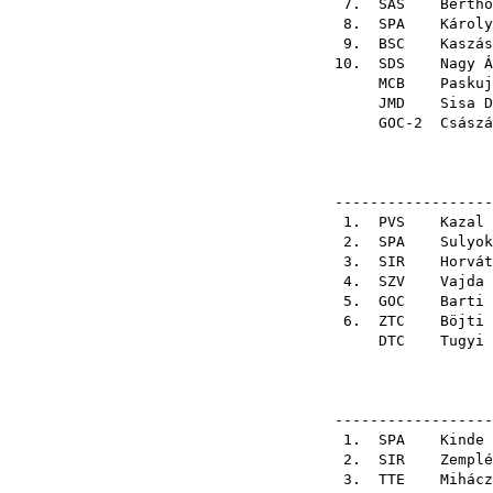
7.
SAS
Bertho
8.
SPA
Károly
9.
BSC
Kaszás
10.
SDS
Nagy Á
MCB
Paskuj
JMD
Sisa D
GOC-2
Császá
------------------
1.
PVS
Kazal 
2.
SPA
Sulyok
3.
SIR
Horvát
4.
SZV
Vajda 
5.
GOC
Barti 
6.
ZTC
Böjti 
DTC
Tugyi 
------------------
1.
SPA
Kinde 
2.
SIR
Zemplé
3.
TTE
Mihácz