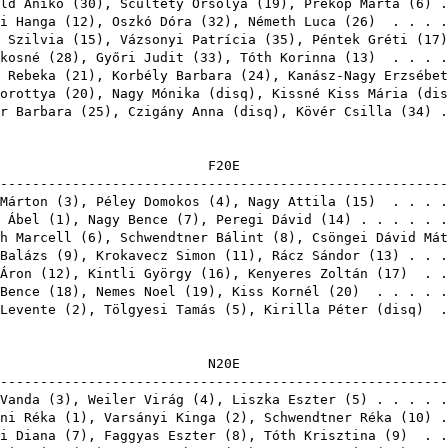
ld Anikó
(
30
),
Scultéty Orsolya
(
19
),
Prékop Márta
(
6
) 
i Hanga
(
12
),
Oszkó Dóra
(
32
),
Németh Luca
(
26
) . . . 
 Szilvia
(
15
),
Vázsonyi Patrícia
(
35
),
Péntek Gréti
(
17
kosné
(
28
),
Győri Judit
(
33
),
Tóth Korinna
(
13
) . . . 
 Rebeka
(
21
),
Korbély Barbara
(
24
),
Kanász-Nagy Erzsébet
orottya
(
20
),
Nagy Mónika
(
disq
),
Kissné Kiss Mária
(
dis
r Barbara
(
25
),
Czigány Anna
(
disq
),
Kövér Csilla
(
34
) 
F2
-------------------------------------------------------
Márton
(
3
),
Péley Domokos
(
4
),
Nagy Attila
(
15
) . . . 
 Ábel
(
1
),
Nagy Bence
(
7
),
Peregi Dávid
(
14
) . . . . . 
h Marcell
(
6
),
Schwendtner Bálint
(
8
),
Csöngei Dávid Mát
Balázs
(
9
),
Krokavecz Simon
(
11
),
Rácz Sándor
(
13
) . . 
Áron
(
12
),
Kintli György
(
16
),
Kenyeres Zoltán
(
17
) . .
Bence
(
18
),
Nemes Noel
(
19
),
Kiss Kornél
(
20
) . . . . 
Levente
(
2
),
Tölgyesi Tamás
(
5
),
Kirilla Péter
(
disq
) .
N2
-------------------------------------------------------
Vanda
(
3
),
Weiler Virág
(
4
),
Liszka Eszter
(
5
) . . . . 
ni Réka
(
1
),
Varsányi Kinga
(
2
),
Schwendtner Réka
(
10
) 
i Diana
(
7
),
Faggyas Eszter
(
8
),
Tóth Krisztina
(
9
) . .