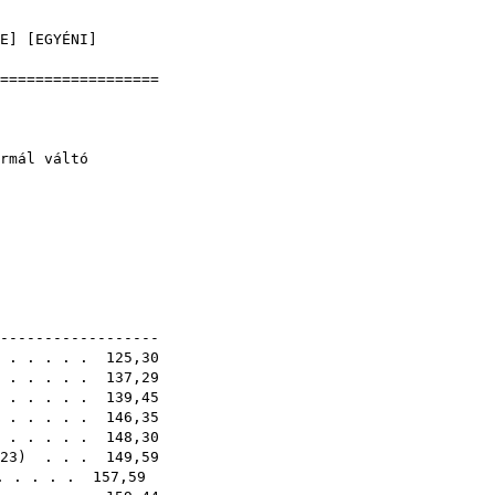
]
E
] [
EGYÉNI
]
===================
nokság
3
) - normál váltó
1E
-------------------
. . . . . . 125,30
. . . . . . 137,29
. . . . . . 139,45
. . . . . . 146,35
 . . . . . 148,30
23
) . . . 149,59
. . . . . 157,59