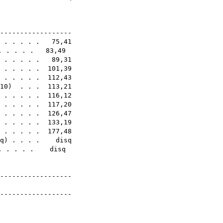
4E
-------------------
 . . . . . 75,41
 . . . . . 83,49
. . . . . . 89,31
. . . . . . 101,39
. . . . . . 112,43
10
) . . . 113,21
. . . . . . 116,12
. . . . . . 117,20
 . . . . . 126,47
. . . . . . 133,19
 . . . . . 177,48
q
) . . . . disq
 . . . . . disq
-------------------
mények
-------------------
N21E