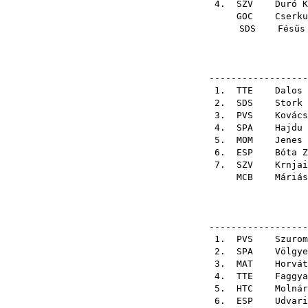
4.
SZV
Duró K
GOC
Cserku
SDS
Fésűs
------------------
1.
TTE
Dalos 
2.
SDS
Stork 
3.
PVS
Kovács
4.
SPA
Hajdu 
5.
MOM
Jenes 
6.
ESP
Bóta Z
7.
SZV
Krnjai
MCB
Máriás
------------------
1.
PVS
Szurom
2.
SPA
Völgye
3.
MAT
Horvát
4.
TTE
Faggya
5.
HTC
Molnár
6.
ESP
Udvari