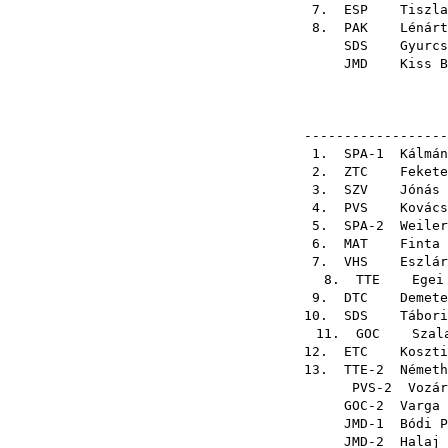
7.
ESP
Tiszla
8.
PAK
Lénárt
SDS
Gyurcs
JMD
Kiss B
------------------
1. SPA-1
Kálmán
2.
ZTC
Fekete
3.
SZV
Jónás 
4.
PVS
Kovács
5. SPA-2
Weiler
6.
MAT
Finta 
7.
VHS
Eszlár
8.
TTE
Egei
9.
DTC
Demete
10.
SDS
Tábori
11.
GOC
Szal
12.
ETC
Koszti
13. TTE-2
Németh
PVS-2
Vozár
GOC-2
Varga 
JMD-1
Bódi P
JMD-2
Halaj 