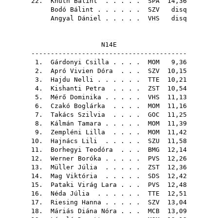
22.
Knuth Bálint
. . . . .
SPA
14,36
Bodó Bálint
. . . . . .
SZV
disq
Angyal Dániel
. . . . .
VHS
disq
N14E
----------------------------------------
1.
Gárdonyi Csilla
. . . .
MOM
9,36
2.
Apró Vivien Dóra
. . .
SZV
10,15
3.
Hajdu Nelli
. . . . . .
TTE
10,21
4.
Kishanti Petra
. . . .
ZST
10,54
5.
Mérő Dominika
. . . . .
VHS
11,13
6.
Czakó Boglárka
. . . .
MOM
11,16
7.
Takács Szilvia
. . . .
GOC
11,25
8.
Kálmán Tamara
. . . . .
MOM
11,39
9.
Zempléni Lilla
. . . .
MOM
11,42
10.
Hajnács Lili
. . . . .
SZU
11,58
11.
Borhegyi Teodóra
. . .
BMG
12,14
12.
Werner Boróka
. . . . .
PVS
12,26
13.
Müller Júlia
. . . . .
ZST
12,36
14.
Mag Viktória
. . . . .
SDS
12,42
15.
Pataki Virág Lara
. . .
PVS
12,48
16.
Néda Júlia
. . . . . .
TTE
12,51
17.
Riesing Hanna
. . . . .
SZV
13,04
18.
Máriás Diána Nóra
. . .
MCB
13,09