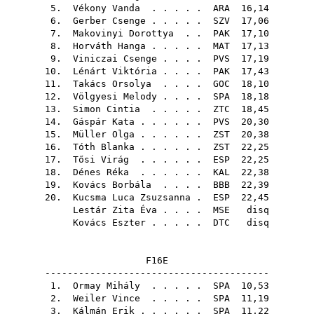
5.
Vékony Vanda
. . . . .
ARA
16,14
6.
Gerber Csenge
. . . . .
SZV
17,06
7.
Makovinyi Dorottya
. .
PAK
17,10
8.
Horváth Hanga
. . . . .
MAT
17,13
9.
Viniczai Csenge
. . . .
PVS
17,19
10.
Lénárt Viktória
. . . .
PAK
17,43
11.
Takács Orsolya
. . . .
GOC
18,10
12.
Völgyesi Melody
. . . .
SPA
18,18
13.
Simon Cintia
. . . . .
ZTC
18,45
14.
Gáspár Kata
. . . . . .
PVS
20,30
15.
Müller Olga
. . . . . .
ZST
20,38
16.
Tóth Blanka
. . . . . .
ZST
22,25
17.
Tősi Virág
. . . . . .
ESP
22,25
18.
Dénes Réka
. . . . . .
KAL
22,38
19.
Kovács Borbála
. . . .
BBB
22,39
20.
Kucsma Luca Zsuzsanna
.
ESP
22,45
Lestár Zita Éva
. . . .
MSE
disq
Kovács Eszter
. . . . .
DTC
disq
F16E
----------------------------------------
1.
Ormay Mihály
. . . . .
SPA
10,53
2.
Weiler Vince
. . . . .
SPA
11,19
3.
Kálmán Erik
. . . . . .
SPA
11,22