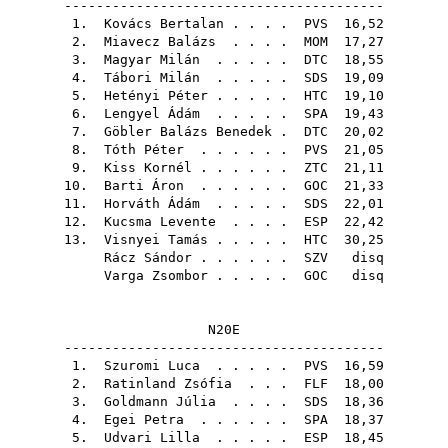
----------------------------------------
1.
Kovács Bertalan
. . . .
PVS
16,52
2.
Miavecz Balázs
. . . .
MOM
17,27
3.
Magyar Milán
. . . . .
DTC
18,55
4.
Tábori Milán
. . . . .
SDS
19,09
5.
Hetényi Péter
. . . . .
HTC
19,10
6.
Lengyel Ádám
. . . . .
SPA
19,43
7.
Göbler Balázs Benedek
.
DTC
20,02
8.
Tóth Péter
. . . . . .
PVS
21,05
9.
Kiss Kornél
. . . . . .
ZTC
21,11
10.
Barti Áron
. . . . . .
GOC
21,33
11.
Horváth Ádám
. . . . .
SDS
22,01
12.
Kucsma Levente
. . . .
ESP
22,42
13.
Visnyei Tamás
. . . . .
HTC
30,25
Rácz Sándor
. . . . . .
SZV
disq
Varga Zsombor
. . . . .
GOC
disq
N20E
----------------------------------------
1.
Szuromi Luca
. . . . .
PVS
16,59
2.
Ratinland Zsófia
. . .
FLF
18,00
3.
Goldmann Júlia
. . . .
SDS
18,36
4.
Egei Petra
. . . . . .
SPA
18,37
5.
Udvari Lilla
. . . . .
ESP
18,45