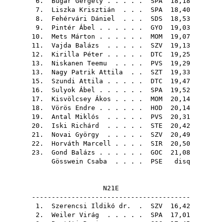
6.
Bugár Gergely
. . . . .
SPA
18,18
7.
Liszka Krisztián
. . .
SPA
18,40
8.
Fehérvári Dániel
. . .
SDS
18,53
9.
Pintér Ábel
. . . . . .
GYO
19,03
10.
Mets Márton
. . . . . .
MOM
19,07
11.
Vajda Balázs
. . . . .
SZV
19,13
12.
Kirilla Péter
. . . . .
DTC
19,25
13.
Niskanen Teemu
. . . .
PVS
19,29
13.
Nagy Patrik Attila
. .
SZT
19,33
15.
Szundi Attila
. . . . .
DTC
19,47
16.
Sulyok Ábel
. . . . . .
SPA
19,52
17.
Kisvölcsey Ákos
. . . .
MOM
20,14
18.
Vörös Endre
. . . . . .
HOD
20,14
19.
Antal Miklós
. . . . .
PVS
20,31
20.
Iski Richárd
. . . . .
STE
20,42
21.
Novai György
. . . . .
SZV
20,49
22.
Horváth Marcell
. . . .
SIR
20,50
23.
Gond Balázs
. . . . . .
GOC
21,08
Gösswein Csaba
. . . .
PSE
disq
N21E
----------------------------------------
1.
Szerencsi Ildikó dr.
.
SZV
16,42
2.
Weiler Virág
. . . . .
SPA
17,01