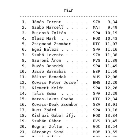
F14E
----------------------------------------
1.
Jónás Ferenc
. . . . .
SZV
9,34
2.
Szabó Marcell
. . . . .
MAT
9,49
3.
Bujdosó Zoltán
. . . .
SPA
10,19
4.
Olasz Márk
. . . . . .
HOD
10,43
5.
Zsigmond Zsombor
. . .
DTC
11,07
6.
Egei Balázs
. . . . . .
SPA
11,16
7.
Szabó Levente
. . . . .
SZV
11,38
8.
Szuromi Áron
. . . . .
PVS
11,39
9.
Buzás Benedek
. . . . .
SPA
11,49
10.
Jacsó Barnabás
. . . .
ESP
11,50
11.
Bálint Benedek
. . . .
VHS
12,06
12.
Kovács Péter József
. .
BMG
12,20
13.
Klement Kelén
. . . . .
SPA
12,26
14.
Tálas Soma
. . . . . .
SPA
12,29
15.
Veres-Lakos Csaba
. . .
HTC
12,34
16.
Kovács-Deák Zsombor
. .
SZV
13,01
17.
Rumi Zoárd
. . . . . .
SPA
13,16
18.
Kisházi Gábor ifj.
. .
HOD
13,34
19.
Szuhán Gábor
. . . . .
PVS
13,45
20.
Bognár Zoltán
. . . . .
GOC
13,54
21.
Gárdonyi Soma
. . . . .
MOM
13,55