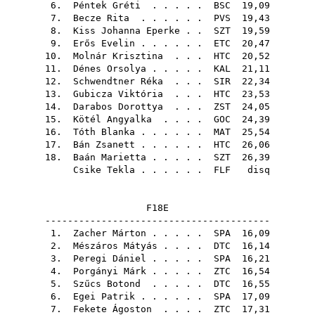
6.
Péntek Gréti
. . . . .
BSC
19,09
7.
Becze Rita
. . . . . .
PVS
19,43
8.
Kiss Johanna Eperke
. .
SZT
19,59
9.
Erős Evelin
. . . . . .
ETC
20,47
10.
Molnár Krisztina
. . .
HTC
20,52
11.
Dénes Orsolya
. . . . .
KAL
21,11
12.
Schwendtner Réka
. . .
SIR
22,34
13.
Gubicza Viktória
. . .
HTC
23,53
14.
Darabos Dorottya
. . .
ZST
24,05
15.
Kötél Angyalka
. . . .
GOC
24,39
16.
Tóth Blanka
. . . . . .
MAT
25,54
17.
Bán Zsanett
. . . . . .
HTC
26,06
18.
Baán Marietta
. . . . .
SZT
26,39
Csike Tekla
. . . . . .
FLF
disq
F18E
----------------------------------------
1.
Zacher Márton
. . . . .
SPA
16,09
2.
Mészáros Mátyás
. . . .
DTC
16,14
3.
Peregi Dániel
. . . . .
SPA
16,21
4.
Porgányi Márk
. . . . .
ZTC
16,54
5.
Szűcs Botond
. . . . .
DTC
16,55
6.
Egei Patrik
. . . . . .
SPA
17,09
7.
Fekete Ágoston
. . . .
ZTC
17,31