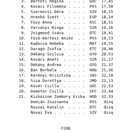
3.
Bertóti Regina
. . . .
GOC
17,45
4.
Kovács Filoména
. . . .
PVS
17,50
5.
Szerencsi Dóra
. . . .
SZV
18,15
6.
Hrenkó Ivett
. . . . .
ESP
18,24
7.
Füzy Anna
. . . . . . .
OSC
18,51
8.
Varsányi Kinga
. . . .
SIR
19,16
9.
Zsigmond Száva
. . . .
DTC
19,41
10.
Főző-Kertész Anikó
. .
PVS
19,53
11.
Kadocsa Rebeka
. . . .
MAT
19,55
12.
Daragó Zsófia
. . . . .
ETC
20,46
13.
Dékány Szilvia
. . . .
GYO
20,53
14.
Kovács Anett
. . . . .
SIR
21,17
15.
Dékány Andrea
. . . . .
GYO
21,37
16.
Bán Borbála
. . . . . .
HOD
21,56
17.
Kerényi Krisztina
. . .
SAS
22,10
18.
Sisa Dorottya
. . . . .
JMD
22,13
19.
Kövér Csilla
. . . . .
GOC
22,53
20.
Dömötör Csilla
. . . .
SFC
23,44
21.
Kisháziné Zombory Erika
HOD
32,33
Domján Zsuzsanna
. . .
PVS
disq
Rusvai Katalin
. . . .
DTC
disq
Novai Éva
. . . . . . .
SZV
disq
F20E