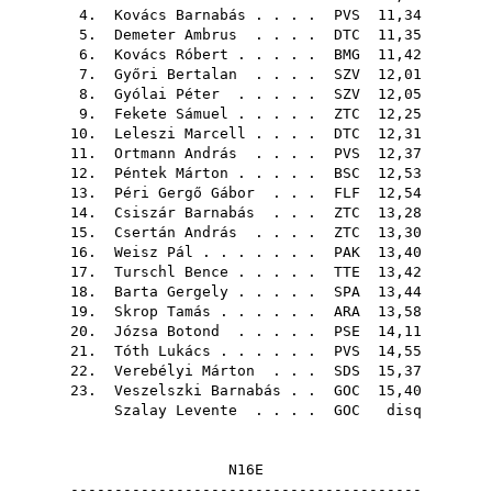
4.
Kovács Barnabás
. . . .
PVS
11,34
5.
Demeter Ambrus
. . . .
DTC
11,35
6.
Kovács Róbert
. . . . .
BMG
11,42
7.
Győri Bertalan
. . . .
SZV
12,01
8.
Gyólai Péter
. . . . .
SZV
12,05
9.
Fekete Sámuel
. . . . .
ZTC
12,25
10.
Leleszi Marcell
. . . .
DTC
12,31
11.
Ortmann András
. . . .
PVS
12,37
12.
Péntek Márton
. . . . .
BSC
12,53
13.
Péri Gergő Gábor
. . .
FLF
12,54
14.
Csiszár Barnabás
. . .
ZTC
13,28
15.
Csertán András
. . . .
ZTC
13,30
16.
Weisz Pál
. . . . . . .
PAK
13,40
17.
Turschl Bence
. . . . .
TTE
13,42
18.
Barta Gergely
. . . . .
SPA
13,44
19.
Skrop Tamás
. . . . . .
ARA
13,58
20.
Józsa Botond
. . . . .
PSE
14,11
21.
Tóth Lukács
. . . . . .
PVS
14,55
22.
Verebélyi Márton
. . .
SDS
15,37
23.
Veszelszki Barnabás
. .
GOC
15,40
Szalay Levente
. . . .
GOC
disq
N16E
----------------------------------------