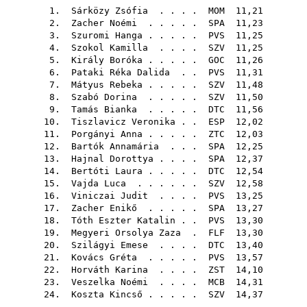
1.
Sárközy Zsófia
. . . .
MOM
11,21
2.
Zacher Noémi
. . . . .
SPA
11,23
3.
Szuromi Hanga
. . . . .
PVS
11,25
4.
Szokol Kamilla
. . . .
SZV
11,25
5.
Király Boróka
. . . . .
GOC
11,26
6.
Pataki Réka Dalida
. .
PVS
11,31
7.
Mátyus Rebeka
. . . . .
SZV
11,48
8.
Szabó Dorina
. . . . .
SZV
11,50
9.
Tamás Bianka
. . . . .
DTC
11,56
10.
Tiszlavicz Veronika
. .
ESP
12,02
11.
Porgányi Anna
. . . . .
ZTC
12,03
12.
Bartók Annamária
. . .
SPA
12,25
13.
Hajnal Dorottya
. . . .
SPA
12,37
14.
Bertóti Laura
. . . . .
DTC
12,54
15.
Vajda Luca
. . . . . .
SZV
12,58
16.
Viniczai Judit
. . . .
PVS
13,25
17.
Zacher Enikő
. . . . .
SPA
13,27
18.
Tóth Eszter Katalin
. .
PVS
13,30
19.
Megyeri Orsolya Zaza
.
FLF
13,30
20.
Szilágyi Emese
. . . .
DTC
13,40
21.
Kovács Gréta
. . . . .
PVS
13,57
22.
Horváth Karina
. . . .
ZST
14,10
23.
Veszelka Noémi
. . . .
MCB
14,31
24.
Koszta Kincső
. . . . .
SZV
14,37