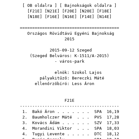
[
OB oldalra
] [
Bajnokságok oldalra
]
[
F21E
] [
N21E
] [
F20E
] [
N20E
] [
F18E
]
[
N18E
] [
F16E
] [
N16E
] [
F14E
] [
N14E
]
========================================
Országos Rövidtávú Egyéni Bajnokság
2015
2015-09-12 Szeged
(Szeged Belváros: K-1511/A-2015)
- város-park
elnök:
Szokol Lajos
pályakitűző:
Bereczki Máté
ellenőrzőbíró:
Less Áron
F21E
----------------------------------------
1.
Bakó Áron
. . . . . . .
SPA
16,19
2.
Baumholczer Máté
. . .
PVS
17,28
3.
Kovács Ádám
. . . . . .
SZV
17,33
4.
Morandini Viktor
. . .
SPA
18,03
4.
Tugyi Levente
. . . . .
DTC
18,12