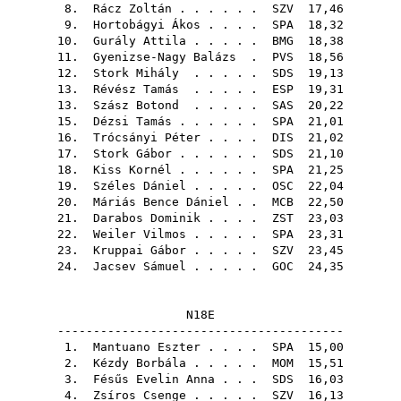
8.
Rácz Zoltán
. . . . . .
SZV
17,46
9.
Hortobágyi Ákos
. . . .
SPA
18,32
10.
Gurály Attila
. . . . .
BMG
18,38
11.
Gyenizse-Nagy Balázs
.
PVS
18,56
12.
Stork Mihály
. . . . .
SDS
19,13
13.
Révész Tamás
. . . . .
ESP
19,31
13.
Szász Botond
. . . . .
SAS
20,22
15.
Dézsi Tamás
. . . . . .
SPA
21,01
16.
Trócsányi Péter
. . . .
DIS
21,02
17.
Stork Gábor
. . . . . .
SDS
21,10
18.
Kiss Kornél
. . . . . .
SPA
21,25
19.
Széles Dániel
. . . . .
OSC
22,04
20.
Máriás Bence Dániel
. .
MCB
22,50
21.
Darabos Dominik
. . . .
ZST
23,03
22.
Weiler Vilmos
. . . . .
SPA
23,31
23.
Kruppai Gábor
. . . . .
SZV
23,45
24.
Jacsev Sámuel
. . . . .
GOC
24,35
N18E
----------------------------------------
1.
Mantuano Eszter
. . . .
SPA
15,00
2.
Kézdy Borbála
. . . . .
MOM
15,51
3.
Fésűs Evelin Anna
. . .
SDS
16,03
4.
Zsíros Csenge
. . . . .
SZV
16,13