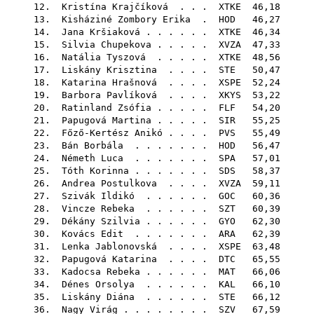
12.
Kristína Krajčíková
. . .
XTKE
46,18
13.
Kisháziné Zombory Erika
.
HOD
46,27
14.
Jana Kršiaková
. . . . . .
XTKE
46,34
15.
Silvia Chupekova
. . . . .
XVZA
47,33
16.
Natália Tyszová
. . . . .
XTKE
48,56
17.
Liskány Krisztina
. . . .
STE
50,47
18.
Katarina Hrašnová
. . . .
XSPE
52,24
19.
Barbora Pavlíková
. . . .
XKYS
53,22
20.
Ratinland Zsófia
. . . . .
FLF
54,20
21.
Papugová Martina
. . . . .
SIR
55,25
22.
Főző-Kertész Anikó
. . . .
PVS
55,49
23.
Bán Borbála
. . . . . . .
HOD
56,47
24.
Németh Luca
. . . . . . .
SPA
57,01
25.
Tóth Korinna
. . . . . . .
SDS
58,37
26.
Andrea Postulkova
. . . .
XVZA
59,11
27.
Szivák Ildikó
. . . . . .
GOC
60,36
28.
Vincze Rebeka
. . . . . .
SZT
60,39
29.
Dékány Szilvia
. . . . . .
GYO
62,30
30.
Kovács Edit
. . . . . . .
ARA
62,39
31.
Lenka Jablonovská
. . . .
XSPE
63,48
32.
Papugová Katarina
. . . .
DTC
65,55
33.
Kadocsa Rebeka
. . . . . .
MAT
66,06
34.
Dénes Orsolya
. . . . . .
KAL
66,10
35.
Liskány Diána
. . . . . .
STE
66,12
36.
Nagy Virág
. . . . . . . .
SZV
67,59