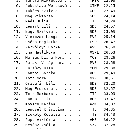
5.
Tamara Miklušová
. . . . .
XRBA
22,03
6.
Ľuboslava Weissová
. . . .
XTKE
22,25
7.
Takács Szilvia
. . . . . .
GOC
22,49
8.
Mag Viktória
. . . . . . .
SDS
24,14
9.
Néda Júlia
. . . . . . . .
TTE
24,28
10.
Lénárt Lili
. . . . . . .
SDS
24,57
11.
Nagy Szilvia
. . . . . . .
SDS
25,03
12.
Viniczai Hanga
. . . . . .
PVS
25,14
13.
Csécs Boglárka
. . . . . .
ESP
26,47
14.
Várvölgyi Dorka
. . . . .
PVS
26,50
15.
Ema Havlíkova
. . . . . .
XSPE
26,53
16.
Máriás Diána Nóra
. . . .
MCB
28,26
17.
Pataki Virág Lara
. . . .
PVS
28,58
18.
Sárközy Rita
. . . . . . .
MOM
29,36
19.
Lantai Boróka
. . . . . .
VHS
29,49
20.
Tóth Nóra
. . . . . . . .
NYV
30,51
21.
Osztafin Lili
. . . . . .
SDS
32,20
22.
Mag Fruzsina
. . . . . . .
SDS
32,57
23.
Tóth Barbara
. . . . . . .
TTE
33,09
24.
Lantai Lili
. . . . . . .
VHS
33,47
25.
Kovács Karina
. . . . . .
PAK
34,02
26.
Lengyel Krisztina
. . . .
TTE
34,35
27.
Székely Rozália
. . . . .
TTE
34,43
28.
Papp Viktória
. . . . . .
VHS
36,22
29.
Révész Zsófia
. . . . . .
SZV
37,28