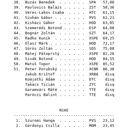
38.
Buzás Benedek
. . . . . .
SPA
57,00
39.
Pavlovics Balázs
. . . . .
ZST
58,36
40.
Veres-Lakos Csaba
. . . .
HTC
61,15
41.
Szuhán Gábor
. . . . . . .
PVS
62,23
42.
Kisházi Gábor
. . . . . .
HOD
63,05
43.
Szemerédi Botond
. . . . .
ESP
64,08
44.
Bognár Zoltán
. . . . . .
SZT
64,17
45.
Radko Kuník
. . . . . . .
XSPE
69,25
46.
Olasz Márk
. . . . . . . .
HOD
72,17
47.
Sörös Zoltán
. . . . . . .
SDS
75,08
48.
Matej Pätoprstý
. . . . .
XSPE
82,26
49.
Sisák Botond
. . . . . . .
HOD
84,55
50.
Matúš Topor
. . . . . . .
XSPE
85,52
51.
Peter Porubský
. . . . . .
XCNR
86,38
Jakub Krištof
. . . . . .
XRBA
disq
Komjáthi Ádám
. . . . . .
DTC
disq
Takács Ticián
. . . . . .
ZTC
disq
Garamvári Máté
. . . . . .
TTE
disq
Paróczi Bálint
. . . . . .
TTE
disq
N16E
--------------------------------------------
1.
Szuromi Hanga
. . . . . .
PVS
23,12
2.
Gárdonyi Csilla
. . . . .
MOM
23,45