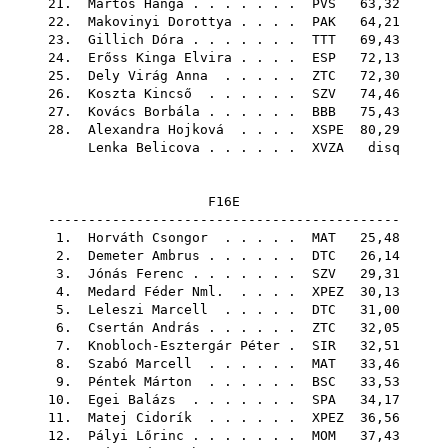
21.
Martos Hanga
. . . . . . .
PVS
63,32
22.
Makovinyi Dorottya
. . . .
PAK
64,21
23.
Gillich Dóra
. . . . . . .
TTT
69,43
24.
Erőss Kinga Elvira
. . . .
ESP
72,13
25.
Dely Virág Anna
. . . . .
ZTC
72,30
26.
Koszta Kincső
. . . . . .
SZV
74,46
27.
Kovács Borbála
. . . . . .
BBB
75,43
28.
Alexandra Hojková
. . . .
XSPE
80,29
Lenka Belicova
. . . . . .
XVZA
disq
F16E
--------------------------------------------
1.
Horváth Csongor
. . . . .
MAT
25,48
2.
Demeter Ambrus
. . . . . .
DTC
26,14
3.
Jónás Ferenc
. . . . . . .
SZV
29,31
4.
Medard Féder Nml.
. . . .
XPEZ
30,13
5.
Leleszi Marcell
. . . . .
DTC
31,00
6.
Csertán András
. . . . . .
ZTC
32,05
7.
Knobloch-Esztergár Péter
.
SIR
32,51
8.
Szabó Marcell
. . . . . .
MAT
33,46
9.
Péntek Márton
. . . . . .
BSC
33,53
10.
Egei Balázs
. . . . . . .
SPA
34,17
11.
Matej Cidorík
. . . . . .
XPEZ
36,56
12.
Pályi Lőrinc
. . . . . . .
MOM
37,43