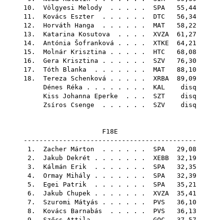
10.
Völgyesi Melody
. . . . .
SPA
55,44
11.
Kovács Eszter
. . . . . .
DTC
56,34
12.
Horváth Hanga
. . . . . .
MAT
58,22
13.
Katarina Kosutova
. . . .
XVZA
61,27
14.
Antónia Šofranková
. . . .
XTKE
64,21
15.
Molnár Krisztina
. . . . .
HTC
68,08
16.
Gera Krisztina
. . . . . .
SZV
76,30
17.
Tóth Blanka
. . . . . . .
MAT
88,10
18.
Tereza Schenková
. . . . .
XRBA
89,09
Dénes Réka
. . . . . . . .
KAL
disq
Kiss Johanna Eperke
. . .
SZT
disq
Zsíros Csenge
. . . . . .
SZV
disq
F18E
--------------------------------------------
1.
Zacher Márton
. . . . . .
SPA
29,08
2.
Jakub Dekrét
. . . . . . .
XEBB
32,19
3.
Kálmán Erik
. . . . . . .
SPA
32,35
4.
Ormay Mihály
. . . . . . .
SPA
32,39
5.
Egei Patrik
. . . . . . .
SPA
35,21
6.
Jakub Chupek
. . . . . . .
XVZA
35,41
7.
Szuromi Mátyás
. . . . . .
PVS
36,10
8.
Kovács Barnabás
. . . . .
PVS
36,13
9.
Szőcs Attila
. . . . . . .
GOC
37,57