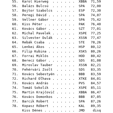
55.
Karol Hierweg
. . . . . .
XBBA
71,59
56.
Balázs Bulcsú
. . . . . .
SPA
72,00
57.
Bojtor Szabolcs
. . . . .
ESP
72,30
58.
Peregi Dávid
. . . . . . .
SPA
74,07
59.
Vellner Gábor
. . . . . .
SPA
75,42
60.
Kiss Péter
. . . . . . . .
PAK
76,40
61.
Kovács Gábor
. . . . . . .
SZT
77,01
62.
Michal Pavelek
. . . . . .
XSPE
77,25
63.
Silvester Dulák
. . . . .
XSSN
77,47
64.
Rebák Csaba
. . . . . . .
STE
78,26
65.
Lenkei Ákos
. . . . . . .
HSP
80,12
66.
Filip Kubina
. . . . . . .
XSKS
80,26
67.
Forrai Miklós
. . . . . .
HOD
80,42
68.
Berecz Gábor
. . . . . . .
SDS
81,08
69.
Miroslav Tauber
. . . . .
XSSN
82,21
70.
Fehérvári Zsolt
. . . . .
SDS
83,35
71.
Kovács Sebestyén
. . . . .
BBB
83,59
72.
Richard Oľhava
. . . . . .
XTKE
84,01
73.
Kovács András
. . . . . .
PVS
84,57
74.
Tomáš Sokolík
. . . . . .
XSPE
85,11
75.
Martin Krajčovič
. . . . .
XBBA
86,47
76.
Kovács Domonkos
. . . . .
BBB
87,05
77.
Barcik Robert
. . . . . .
SPA
87,26
78.
Kopasz Róbert
. . . . . .
KAL
89,35
Kiss Dénes
. . . . . . . .
JMD
disq