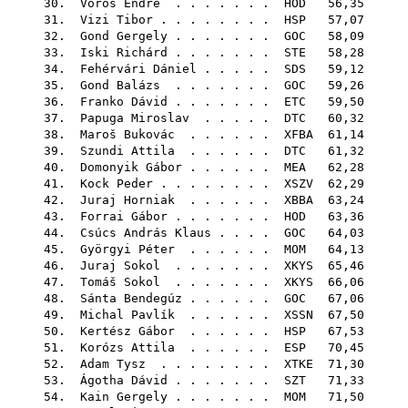
30.
Vörös Endre
. . . . . . .
HOD
56,35
31.
Vizi Tibor
. . . . . . . .
HSP
57,07
32.
Gond Gergely
. . . . . . .
GOC
58,09
33.
Iski Richárd
. . . . . . .
STE
58,28
34.
Fehérvári Dániel
. . . . .
SDS
59,12
35.
Gond Balázs
. . . . . . .
GOC
59,26
36.
Franko Dávid
. . . . . . .
ETC
59,50
37.
Papuga Miroslav
. . . . .
DTC
60,32
38.
Maroš Bukovác
. . . . . .
XFBA
61,14
39.
Szundi Attila
. . . . . .
DTC
61,32
40.
Domonyik Gábor
. . . . . .
MEA
62,28
41.
Kock Peder
. . . . . . . .
XSZV
62,29
42.
Juraj Horniak
. . . . . .
XBBA
63,24
43.
Forrai Gábor
. . . . . . .
HOD
63,36
44.
Csúcs András Klaus
. . . .
GOC
64,03
45.
Györgyi Péter
. . . . . .
MOM
64,13
46.
Juraj Sokol
. . . . . . .
XKYS
65,46
47.
Tomáš Sokol
. . . . . . .
XKYS
66,06
48.
Sánta Bendegúz
. . . . . .
GOC
67,06
49.
Michal Pavlík
. . . . . .
XSSN
67,50
50.
Kertész Gábor
. . . . . .
HSP
67,53
51.
Korózs Attila
. . . . . .
ESP
70,45
52.
Adam Tysz
. . . . . . . .
XTKE
71,30
53.
Ágotha Dávid
. . . . . . .
SZT
71,33
54.
Kain Gergely
. . . . . . .
MOM
71,50