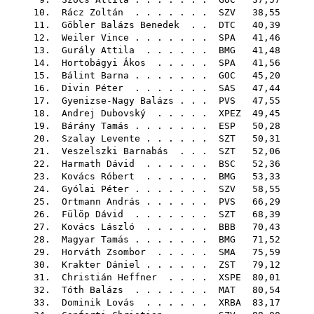
10.
Rácz Zoltán
. . . . . . .
SZV
38,55
11.
Göbler Balázs Benedek
. .
DTC
40,39
12.
Weiler Vince
. . . . . . .
SPA
41,46
13.
Gurály Attila
. . . . . .
BMG
41,48
14.
Hortobágyi Ákos
. . . . .
SPA
41,56
15.
Bálint Barna
. . . . . . .
GOC
45,20
16.
Divin Péter
. . . . . . .
SAS
47,44
17.
Gyenizse-Nagy Balázs
. . .
PVS
47,55
18.
Andrej Dubovský
. . . . .
XPEZ
49,45
19.
Bárány Tamás
. . . . . . .
ESP
50,28
20.
Szalay Levente
. . . . . .
SZT
50,31
21.
Veszelszki Barnabás
. . .
SZT
52,06
22.
Harmath Dávid
. . . . . .
BSC
52,36
23.
Kovács Róbert
. . . . . .
BMG
53,33
24.
Gyólai Péter
. . . . . . .
SZV
58,55
25.
Ortmann András
. . . . . .
PVS
66,29
26.
Fülöp Dávid
. . . . . . .
SZT
68,39
27.
Kovács László
. . . . . .
BBB
70,43
28.
Magyar Tamás
. . . . . . .
BMG
71,52
29.
Horváth Zsombor
. . . . .
SMA
75,59
30.
Krakter Dániel
. . . . . .
ZST
79,12
31.
Christián Heffner
. . . .
XSPE
80,01
32.
Tóth Balázs
. . . . . . .
MAT
80,54
33.
Dominik Lovás
. . . . . .
XRBA
83,17