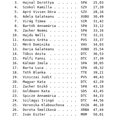
3.
Hajnal Dorottya
. . . . .
SPA
25,03
4.
Szokol Kamilla
. . . . . .
SZV
27,20
5.
Apró Vivien Dóra
. . . . .
SZV
28,16
6.
Adela Galateanu
. . . . .
XUBU
30,49
7.
Virág Tímea
. . . . . . .
SIR
31,42
8.
Bartók Annamária
. . . . .
SPA
33,12
9.
Zacher Noémi
. . . . . . .
SPA
33,16
10.
Hajdu Nelli
. . . . . . .
TTE
33,31
11.
Kovács Gréta
. . . . . . .
PVS
33,37
12.
Mérő Dominika
. . . . . .
VHS
34,03
13.
Daria Galateanu
. . . . .
XUBU
35,54
14.
Tóbis Anita
. . . . . . .
DTC
36,53
15.
Pálfi Fanni
. . . . . . .
DTC
37,39
16.
Kálmán Imola
. . . . . . .
SPA
38,05
17.
Barta Luca
. . . . . . . .
SPA
38,32
18.
Tóth Blanka
. . . . . . .
TTE
39,21
19.
Viniczai Judit
. . . . . .
PVS
40,43
20.
Magyar Kata
. . . . . . .
DTC
42,29
21.
Zacher Enikő
. . . . . . .
SPA
43,10
22.
Goldmann Kata
. . . . . .
SDS
43,45
23.
Spicze Annamária
. . . . .
DTC
44,33
24.
Szilágyi Iringó
. . . . .
DTC
44,56
25.
Veronika Klabouchova
. . .
XVZA
46,10
26.
Dorota Šmelíková
. . . . .
XRBA
47,44
27.
Iván Eszter
. . . . . . .
MOM
50,01