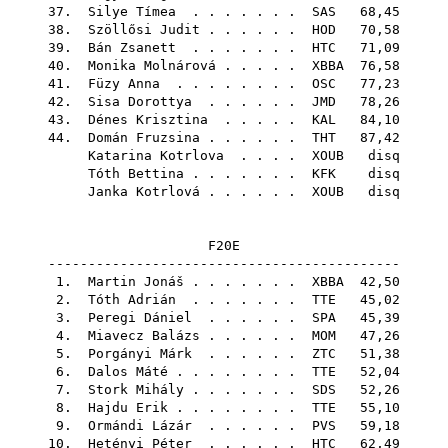
37.
Silye Tímea
. . . . . . .
SAS
68,45
38.
Szöllősi Judit
. . . . . .
HOD
70,58
39.
Bán Zsanett
. . . . . . .
HTC
71,09
40.
Monika Molnárová
. . . . .
XBBA
76,58
41.
Füzy Anna
. . . . . . . .
OSC
77,23
42.
Sisa Dorottya
. . . . . .
JMD
78,26
43.
Dénes Krisztina
. . . . .
KAL
84,10
44.
Domán Fruzsina
. . . . . .
THT
87,42
Katarina Kotrlova
. . . .
XOUB
disq
Tóth Bettina
. . . . . . .
KFK
disq
Janka Kotrlová
. . . . . .
XOUB
disq
F20E
--------------------------------------------
1.
Martin Jonáš
. . . . . . .
XBBA
42,50
2.
Tóth Adrián
. . . . . . .
TTE
45,02
3.
Peregi Dániel
. . . . . .
SPA
45,39
4.
Miavecz Balázs
. . . . . .
MOM
47,26
5.
Porgányi Márk
. . . . . .
ZTC
51,38
6.
Dalos Máté
. . . . . . . .
TTE
52,04
7.
Stork Mihály
. . . . . . .
SDS
52,26
8.
Hajdu Erik
. . . . . . . .
TTE
55,10
9.
Ormándi Lázár
. . . . . .
PVS
59,18
10.
Hetényi Péter
. . . . . .
HTC
62,49