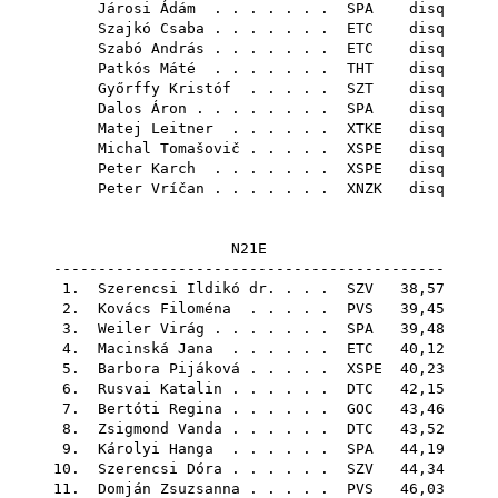
Járosi Ádám
. . . . . . .
SPA
disq
Szajkó Csaba
. . . . . . .
ETC
disq
Szabó András
. . . . . . .
ETC
disq
Patkós Máté
. . . . . . .
THT
disq
Győrffy Kristóf
. . . . .
SZT
disq
Dalos Áron
. . . . . . . .
SPA
disq
Matej Leitner
. . . . . .
XTKE
disq
Michal Tomašovič
. . . . .
XSPE
disq
Peter Karch
. . . . . . .
XSPE
disq
Peter Vríčan
. . . . . . .
XNZK
disq
N21E
--------------------------------------------
1.
Szerencsi Ildikó dr.
. . .
SZV
38,57
2.
Kovács Filoména
. . . . .
PVS
39,45
3.
Weiler Virág
. . . . . . .
SPA
39,48
4.
Macinská Jana
. . . . . .
ETC
40,12
5.
Barbora Pijáková
. . . . .
XSPE
40,23
6.
Rusvai Katalin
. . . . . .
DTC
42,15
7.
Bertóti Regina
. . . . . .
GOC
43,46
8.
Zsigmond Vanda
. . . . . .
DTC
43,52
9.
Károlyi Hanga
. . . . . .
SPA
44,19
10.
Szerencsi Dóra
. . . . . .
SZV
44,34
11.
Domján Zsuzsanna
. . . . .
PVS
46,03