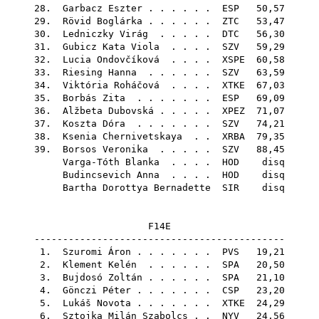
28.
Garbacz Eszter
. . . . . .
ESP
50,57
29.
Rövid Boglárka
. . . . . .
ZTC
53,47
30.
Ledniczky Virág
. . . . .
DTC
56,30
31.
Gubicz Kata Viola
. . . .
SZV
59,29
32.
Lucia Ondovčíková
. . . .
XSPE
60,58
33.
Riesing Hanna
. . . . . .
SZV
63,59
34.
Viktória Roháčová
. . . .
XTKE
67,03
35.
Borbás Zita
. . . . . . .
ESP
69,09
36.
Alžbeta Dubovská
. . . . .
XPEZ
71,07
37.
Koszta Dóra
. . . . . . .
SZV
74,21
38.
Ksenia Chernivetskaya
. .
XRBA
79,35
39.
Borsos Veronika
. . . . .
SZV
88,45
Varga-Tóth Blanka
. . . .
HOD
disq
Budincsevich Anna
. . . .
HOD
disq
Bartha Dorottya Bernadette
SIR
disq
F14E
--------------------------------------------
1.
Szuromi Áron
. . . . . . .
PVS
19,21
2.
Klement Kelén
. . . . . .
SPA
20,50
3.
Bujdosó Zoltán
. . . . . .
SPA
21,10
4.
Gönczi Péter
. . . . . . .
CSP
23,20
5.
Lukáš Novota
. . . . . . .
XTKE
24,29
6.
Sztojka Milán Szabolcs
. .
NYV
24,56