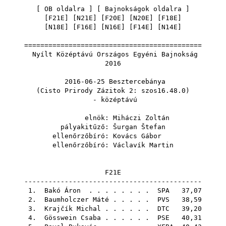
[
OB oldalra
] [
Bajnokságok oldalra
]
[
F21E
] [
N21E
] [
F20E
] [
N20E
] [
F18E
]
[
N18E
] [
F16E
] [
N16E
] [
F14E
] [
N14E
]
============================================
Nyílt Középtávú Országos Egyéni Bajnokság
2016
2016-06-25 Besztercebánya
(Cisto Prirody Zázitok 2: szos16.48.0)
- középtávú
elnök:
Miháczi Zoltán
pályakitűző:
Šurgan Štefan
ellenőrzőbíró:
Kovács Gábor
ellenőrzőbíró:
Václavík Martin
F21E
--------------------------------------------
1.
Bakó Áron
. . . . . . . .
SPA
37,07
2.
Baumholczer Máté
. . . . .
PVS
38,59
3.
Krajčík Michal
. . . . . .
DTC
39,20
4.
Gösswein Csaba
. . . . . .
PSE
40,31