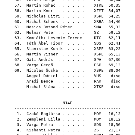
57.
Martin Roháč
. . . . . . .
XTKE
50,35
58.
Martin Knor
. . . . . . .
XZMT
54,07
59.
Nicholas Ditri
. . . . . .
XSPE
54,25
60.
Michal Schenk
. . . . . .
XRBA
54,46
61.
Mesics Botond Péter
. . .
SMA
55,33
62.
Molnár Péter
. . . . . . .
SZT
59,12
63.
Komjáthi Levente Ferenc
.
DTC
62,11
64.
Tóth Ábel Tibor
. . . . .
SDS
62,41
65.
Stanislav Kuník
. . . . .
XSPE
63,23
66.
Martin Vizner
. . . . . .
XSPE
65,13
67.
Gáti András
. . . . . . .
SPA
67,36
68.
Varga Gergő
. . . . . . .
ESP
69,13
69.
Nicolas Šuška
. . . . . .
XSPE
88,04
Angyal Dániel
. . . . . .
VHS
disq
Aradi Bence
. . . . . . .
PAK
disq
Michal Sláma
. . . . . . .
XTKE
disq
N14E
--------------------------------------------
1.
Czakó Boglárka
. . . . . .
MOM
16,13
2.
Zempléni Lilla
. . . . . .
MOM
18,12
3.
Varga Petra
. . . . . . .
SDS
18,56
4.
Kishanti Petra
. . . . . .
ZST
21,17