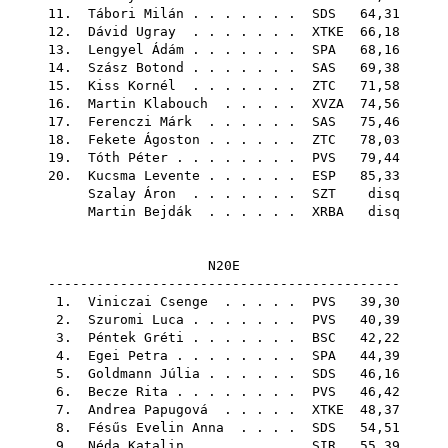
11.
Tábori Milán
. . . . . . .
SDS
64,31
12.
Dávid Ugray
. . . . . . .
XTKE
66,18
13.
Lengyel Ádám
. . . . . . .
SPA
68,16
14.
Szász Botond
. . . . . . .
SAS
69,38
15.
Kiss Kornél
. . . . . . .
ZTC
71,58
16.
Martin Klabouch
. . . . .
XVZA
74,56
17.
Ferenczi Márk
. . . . . .
SAS
75,46
18.
Fekete Ágoston
. . . . . .
ZTC
78,03
19.
Tóth Péter
. . . . . . . .
PVS
79,44
20.
Kucsma Levente
. . . . . .
ESP
85,33
Szalay Áron
. . . . . . .
SZT
disq
Martin Bejdák
. . . . . .
XRBA
disq
N20E
--------------------------------------------
1.
Viniczai Csenge
. . . . .
PVS
39,30
2.
Szuromi Luca
. . . . . . .
PVS
40,39
3.
Péntek Gréti
. . . . . . .
BSC
42,22
4.
Egei Petra
. . . . . . . .
SPA
44,39
5.
Goldmann Júlia
. . . . . .
SDS
46,16
6.
Becze Rita
. . . . . . . .
PVS
46,42
7.
Andrea Papugová
. . . . .
XTKE
48,37
8.
Fésűs Evelin Anna
. . . .
SDS
54,51
9.
Néda Katalin
. . . . . . .
SIR
55,39