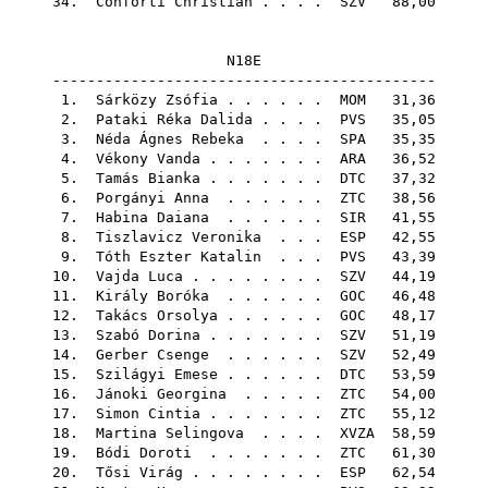
34.
Conforti Christian
. . . .
SZV
88,00
N18E
--------------------------------------------
1.
Sárközy Zsófia
. . . . . .
MOM
31,36
2.
Pataki Réka Dalida
. . . .
PVS
35,05
3.
Néda Ágnes Rebeka
. . . .
SPA
35,35
4.
Vékony Vanda
. . . . . . .
ARA
36,52
5.
Tamás Bianka
. . . . . . .
DTC
37,32
6.
Porgányi Anna
. . . . . .
ZTC
38,56
7.
Habina Daiana
. . . . . .
SIR
41,55
8.
Tiszlavicz Veronika
. . .
ESP
42,55
9.
Tóth Eszter Katalin
. . .
PVS
43,39
10.
Vajda Luca
. . . . . . . .
SZV
44,19
11.
Király Boróka
. . . . . .
GOC
46,48
12.
Takács Orsolya
. . . . . .
GOC
48,17
13.
Szabó Dorina
. . . . . . .
SZV
51,19
14.
Gerber Csenge
. . . . . .
SZV
52,49
15.
Szilágyi Emese
. . . . . .
DTC
53,59
16.
Jánoki Georgina
. . . . .
ZTC
54,00
17.
Simon Cintia
. . . . . . .
ZTC
55,12
18.
Martina Selingova
. . . .
XVZA
58,59
19.
Bódi Doroti
. . . . . . .
ZTC
61,30
20.
Tősi Virág
. . . . . . . .
ESP
62,54