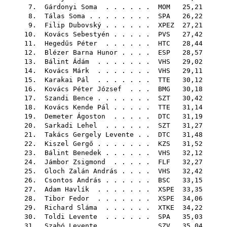
7.
Gárdonyi Soma
. . . . . .
MOM
25,21
8.
Tálas Soma
. . . . . . . .
SPA
26,22
9.
Filip Dubovský
. . . . . .
XPEZ
27,21
10.
Kovács Sebestyén
. . . . .
PVS
27,42
11.
Hegedűs Péter
. . . . . .
HTC
28,44
12.
Blézer Barna Hunor
. . . .
ESP
28,57
13.
Bálint Ádám
. . . . . . .
VHS
29,02
14.
Kovács Márk
. . . . . . .
VHS
29,11
15.
Karakai Pál
. . . . . . .
TTE
30,12
16.
Kovács Péter József
. . .
BMG
30,18
17.
Szandi Bence
. . . . . . .
SZT
30,42
18.
Kovács Kende Pál
. . . . .
TTE
31,14
19.
Demeter Ágoston
. . . . .
DTC
31,19
20.
Sarkadi Lehel
. . . . . .
SZT
31,27
21.
Takács Gergely Levente
. .
DTC
31,48
22.
Kiszel Gergő
. . . . . . .
KZS
31,52
23.
Bálint Benedek
. . . . . .
VHS
32,12
24.
Jámbor Zsigmond
. . . . .
FLF
32,27
25.
Gloch Zalán András
. . . .
VHS
32,42
26.
Csontos András
. . . . . .
BSC
33,15
27.
Adam Havlík
. . . . . . .
XSPE
33,35
28.
Tibor Fedor
. . . . . . .
XSPE
34,06
29.
Richard Sláma
. . . . . .
XTKE
34,22
30.
Toldi Levente
. . . . . .
SPA
35,03
31.
Szabó Levente
. . . . . .
SZV
35,04