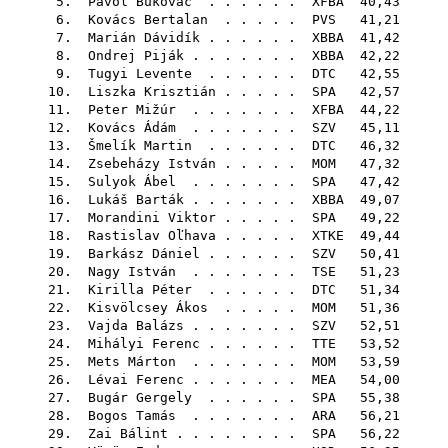
5.
Pavol Bukovác
. . . . . .
XFBA
40,43
6.
Kovács Bertalan
. . . . .
PVS
41,21
7.
Marián Dávidík
. . . . . .
XBBA
41,42
8.
Ondrej Piják
. . . . . . .
XBBA
42,22
9.
Tugyi Levente
. . . . . .
DTC
42,55
10.
Liszka Krisztián
. . . . .
SPA
42,57
11.
Peter Mižúr
. . . . . . .
XFBA
44,22
12.
Kovács Ádám
. . . . . . .
SZV
45,11
13.
Šmelík Martin
. . . . . .
DTC
46,32
14.
Zsebeházy István
. . . . .
MOM
47,32
15.
Sulyok Ábel
. . . . . . .
SPA
47,42
16.
Lukáš Barták
. . . . . . .
XBBA
49,07
17.
Morandini Viktor
. . . . .
SPA
49,22
18.
Rastislav Oľhava
. . . . .
XTKE
49,44
19.
Barkász Dániel
. . . . . .
SZV
50,41
20.
Nagy István
. . . . . . .
TSE
51,23
21.
Kirilla Péter
. . . . . .
DTC
51,34
22.
Kisvölcsey Ákos
. . . . .
MOM
51,36
23.
Vajda Balázs
. . . . . . .
SZV
52,51
24.
Mihályi Ferenc
. . . . . .
TTE
53,52
25.
Mets Márton
. . . . . . .
MOM
53,59
26.
Lévai Ferenc
. . . . . . .
MEA
54,00
27.
Bugár Gergely
. . . . . .
SPA
55,38
28.
Bogos Tamás
. . . . . . .
ARA
56,21
29.
Zai Bálint
. . . . . . . .
SPA
56,22