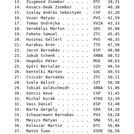
13.
Zsigmond Zsombor
. . . . .
DTC
39,31
14.
Kovács-Deák Zsombor
. . .
SZV
40,38
15.
Szalay András Sebestyén
.
CSP
42,20
16.
Vozár Mátyás
. . . . . . .
PVS
42,59
17.
Tomas Ondrejka
. . . . . .
XVZA
43,33
18.
Verebélyi Márton
. . . . .
SDS
45,08
19.
Fekete Sámuel
. . . . . .
ZTC
45,45
20.
Husznai Gellért
. . . . .
PVS
46,35
21.
Karakai Áron
. . . . . . .
TTE
47,50
22.
Jacsó Barnabás
. . . . . .
ESP
48,08
23.
Jakub Schenk
. . . . . . .
XRBA
48,52
24.
Hegedüs Péter
. . . . . .
MSE
49,03
25.
Győri Bertalan
. . . . . .
SZV
49,54
26.
Kentelki Márton
. . . . .
GOC
49,55
27.
Csiszár Barnabás
. . . . .
ZTC
50,11
28.
Szele Bálint
. . . . . . .
SZT
50,38
29.
Tobiáš Goldschmidt
. . . .
XRBA
51,06
30.
Gönczi Keve
. . . . . . .
CSP
51,45
31.
Michal Kurák
. . . . . . .
XTKE
52,39
32.
Vass Dániel
. . . . . . .
ESP
53,40
33.
Barta Gergely
. . . . . .
SPA
54,28
33.
Schauermann Barnabás
. . .
PVS
54,28
35.
Mesics Mátyás
. . . . . .
SMA
55,42
36.
Koleszár Martin
. . . . .
DTC
56,06
37.
Matúš Šimo
. . . . . . . .
XSPE
56,50