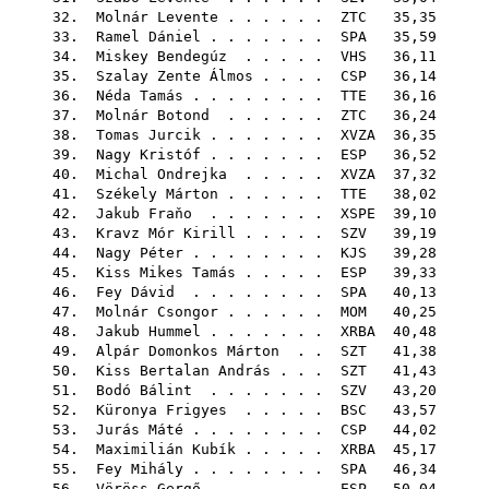
32.
Molnár Levente
. . . . . .
ZTC
35,35
33.
Ramel Dániel
. . . . . . .
SPA
35,59
34.
Miskey Bendegúz
. . . . .
VHS
36,11
35.
Szalay Zente Álmos
. . . .
CSP
36,14
36.
Néda Tamás
. . . . . . . .
TTE
36,16
37.
Molnár Botond
. . . . . .
ZTC
36,24
38.
Tomas Jurcik
. . . . . . .
XVZA
36,35
39.
Nagy Kristóf
. . . . . . .
ESP
36,52
40.
Michal Ondrejka
. . . . .
XVZA
37,32
41.
Székely Márton
. . . . . .
TTE
38,02
42.
Jakub Fraňo
. . . . . . .
XSPE
39,10
43.
Kravz Mór Kirill
. . . . .
SZV
39,19
44.
Nagy Péter
. . . . . . . .
KJS
39,28
45.
Kiss Mikes Tamás
. . . . .
ESP
39,33
46.
Fey Dávid
. . . . . . . .
SPA
40,13
47.
Molnár Csongor
. . . . . .
MOM
40,25
48.
Jakub Hummel
. . . . . . .
XRBA
40,48
49.
Alpár Domonkos Márton
. .
SZT
41,38
50.
Kiss Bertalan András
. . .
SZT
41,43
51.
Bodó Bálint
. . . . . . .
SZV
43,20
52.
Küronya Frigyes
. . . . .
BSC
43,57
53.
Jurás Máté
. . . . . . . .
CSP
44,02
54.
Maximilián Kubík
. . . . .
XRBA
45,17
55.
Fey Mihály
. . . . . . . .
SPA
46,34
56.
Vöröss Gergő
. . . . . . .
ESP
50,04