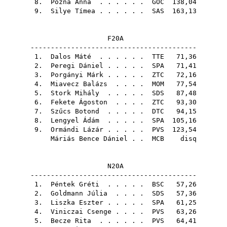
8.
Pózna Anna
. . . . . .
GOC
138,04
9.
Silye Tímea
. . . . . .
SAS
163,13
F20A
-----------------------------------------
1.
Dalos Máté
. . . . . .
TTE
71,36
2.
Peregi Dániel
. . . . .
SPA
71,41
3.
Porgányi Márk
. . . . .
ZTC
72,16
4.
Miavecz Balázs
. . . .
MOM
77,54
5.
Stork Mihály
. . . . .
SDS
87,48
6.
Fekete Ágoston
. . . .
ZTC
93,30
7.
Szűcs Botond
. . . . .
DTC
94,15
8.
Lengyel Ádám
. . . . .
SPA
105,16
9.
Ormándi Lázár
. . . . .
PVS
123,54
Máriás Bence Dániel
. .
MCB
disq
N20A
-----------------------------------------
1.
Péntek Gréti
. . . . .
BSC
57,26
2.
Goldmann Júlia
. . . .
SDS
57,36
3.
Liszka Eszter
. . . . .
SPA
61,25
4.
Viniczai Csenge
. . . .
PVS
63,26
5.
Becze Rita
. . . . . .
PVS
64,41