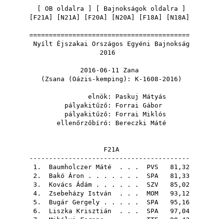
[
OB oldalra
] [
Bajnokságok oldalra
]
[
F21A
] [
N21A
] [
F20A
] [
N20A
] [
F18A
] [
N18A
]
=========================================
Nyílt Éjszakai Országos Egyéni Bajnokság
2016
2016-06-11 Zana
(Zsana (Oázis-kemping): K-1608-2016)
elnök:
Paskuj Mátyás
pályakitűző:
Forrai Gábor
pályakitűző:
Forrai Miklós
ellenőrzőbíró:
Bereczki Máté
F21A
-----------------------------------------
1.
Baumholczer Máté
. . .
PVS
81,32
2.
Bakó Áron
. . . . . . .
SPA
81,33
3.
Kovács Ádám
. . . . . .
SZV
85,02
4.
Zsebeházy István
. . .
MOM
93,12
5.
Bugár Gergely
. . . . .
SPA
95,16
6.
Liszka Krisztián
. . .
SPA
97,04