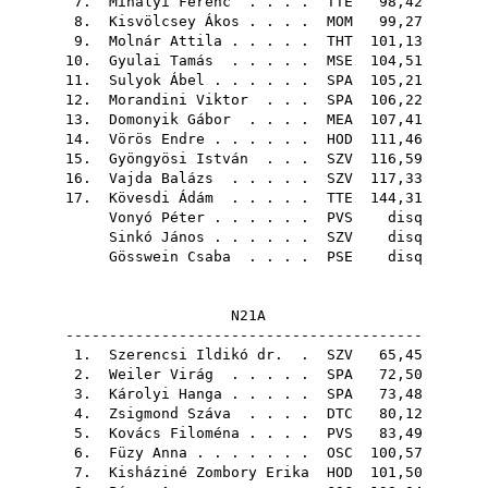
7.
Mihályi Ferenc
. . . .
TTE
98,42
8.
Kisvölcsey Ákos
. . . .
MOM
99,27
9.
Molnár Attila
. . . . .
THT
101,13
10.
Gyulai Tamás
. . . . .
MSE
104,51
11.
Sulyok Ábel
. . . . . .
SPA
105,21
12.
Morandini Viktor
. . .
SPA
106,22
13.
Domonyik Gábor
. . . .
MEA
107,41
14.
Vörös Endre
. . . . . .
HOD
111,46
15.
Gyöngyösi István
. . .
SZV
116,59
16.
Vajda Balázs
. . . . .
SZV
117,33
17.
Kövesdi Ádám
. . . . .
TTE
144,31
Vonyó Péter
. . . . . .
PVS
disq
Sinkó János
. . . . . .
SZV
disq
Gösswein Csaba
. . . .
PSE
disq
N21A
-----------------------------------------
1.
Szerencsi Ildikó dr.
.
SZV
65,45
2.
Weiler Virág
. . . . .
SPA
72,50
3.
Károlyi Hanga
. . . . .
SPA
73,48
4.
Zsigmond Száva
. . . .
DTC
80,12
5.
Kovács Filoména
. . . .
PVS
83,49
6.
Füzy Anna
. . . . . . .
OSC
100,57
7.
Kisháziné Zombory Erika
HOD
101,50