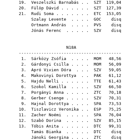
19.
Veszelszki Barnabás
. .
SZT
119,04
20.
Fülöp Dávid
. . . . . .
SZT
127,39
21.
Rudi Soma
. . . . . . .
ETC
153,05
Szalay Levente
. . . .
GOC
disq
Ortmann András
. . . .
PVS
disq
Jónás Ferenc
. . . . .
SZV
disq
N18A
-----------------------------------------
1.
Sárközy Zsófia
. . . .
MOM
48,56
2.
Gárdonyi Csilla
. . . .
MOM
56,09
3.
Apró Vivien Dóra
. . .
SZV
59,05
4.
Makovinyi Dorottya
. .
PAK
61,12
5.
Hajdu Nelli
. . . . . .
TTE
61,43
6.
Szokol Kamilla
. . . .
SZV
66,50
7.
Porgányi Anna
. . . . .
ZTC
70,18
8.
Gerber Csenge
. . . . .
SZV
70,31
9.
Hajnal Dorottya
. . . .
SPA
73,53
10.
Tiszlavicz Veronika
. .
ESP
75,25
11.
Zacher Noémi
. . . . .
SPA
76,04
12.
Szabó Dorina
. . . . .
SZV
85,15
13.
Tóbis Anita
. . . . . .
DTC
99,31
Tamás Bianka
. . . . .
DTC
disq
Jánoki Georgina
. . . .
ZTC
disq