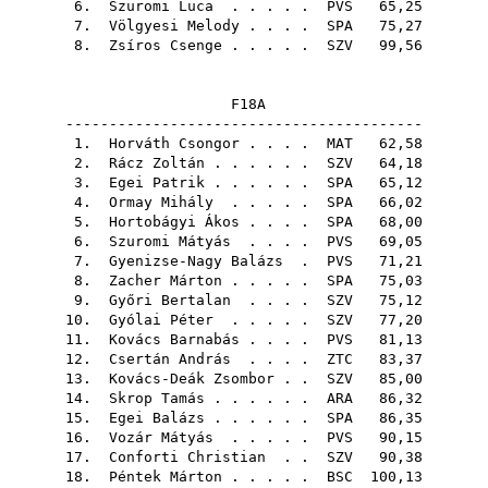
6.
Szuromi Luca
. . . . .
PVS
65,25
7.
Völgyesi Melody
. . . .
SPA
75,27
8.
Zsíros Csenge
. . . . .
SZV
99,56
F18A
-----------------------------------------
1.
Horváth Csongor
. . . .
MAT
62,58
2.
Rácz Zoltán
. . . . . .
SZV
64,18
3.
Egei Patrik
. . . . . .
SPA
65,12
4.
Ormay Mihály
. . . . .
SPA
66,02
5.
Hortobágyi Ákos
. . . .
SPA
68,00
6.
Szuromi Mátyás
. . . .
PVS
69,05
7.
Gyenizse-Nagy Balázs
.
PVS
71,21
8.
Zacher Márton
. . . . .
SPA
75,03
9.
Győri Bertalan
. . . .
SZV
75,12
10.
Gyólai Péter
. . . . .
SZV
77,20
11.
Kovács Barnabás
. . . .
PVS
81,13
12.
Csertán András
. . . .
ZTC
83,37
13.
Kovács-Deák Zsombor
. .
SZV
85,00
14.
Skrop Tamás
. . . . . .
ARA
86,32
15.
Egei Balázs
. . . . . .
SPA
86,35
16.
Vozár Mátyás
. . . . .
PVS
90,15
17.
Conforti Christian
. .
SZV
90,38
18.
Péntek Márton
. . . . .
BSC
100,13