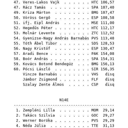
47.
Veres-Lakos Vajk
. . . . . .
HTC
106,57
47.
Rácz Tamás
. . . . . . . . .
SPA
107,40
49.
Kriza Márton
. . . . . . . .
BMG
107,47
50.
Vöröss Gergő
. . . . . . . .
ESP
108,58
51.
ifj. Eipl András
. . . . . .
MSE
111,00
52.
Hegedűs Péter
. . . . . . . .
HTC
112,17
53.
Molnár Levente
. . . . . . .
ZTC
112,52
54.
Gyenizse-Nagy András Barnabás
PVS
113,48
55.
Tóth Ábel Tibor
. . . . . . .
SDS
128,53
56.
Nagy Kristóf
. . . . . . . .
ESP
130,47
57.
Aradi Bence
. . . . . . . . .
PAK
154,08
58.
Boór András
. . . . . . . . .
SPA
154,31
59.
Kovács Botond Bendegúz
. . .
BMG
156,13
60.
Pócsi László
. . . . . . . .
SIR
156,35
Vincze Barnabás
. . . . . . .
VHS
disq
Jámbor Zsigmond
. . . . . . .
FLF
disq
Szalay Zente Álmos
. . . . .
CSP
disq
N14E
--------------------------------------------
1.
Zempléni Lilla
. . . . . . .
MOM
29,14
2.
Takács Szilvia
. . . . . . .
GOC
29,27
2.
Werner Boróka
. . . . . . . .
PVS
29,29
4.
Néda Júlia
. . . . . . . . .
TTE
31,13