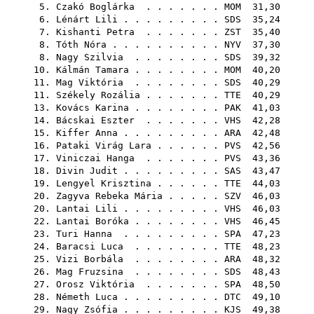
5.
Czakó Boglárka
. . . . . . .
MOM
31,30
6.
Lénárt Lili
. . . . . . . . .
SDS
35,24
7.
Kishanti Petra
. . . . . . .
ZST
35,40
8.
Tóth Nóra
. . . . . . . . . .
NYV
37,30
8.
Nagy Szilvia
. . . . . . . .
SDS
39,32
10.
Kálmán Tamara
. . . . . . . .
MOM
40,20
11.
Mag Viktória
. . . . . . . .
SDS
40,29
11.
Székely Rozália
. . . . . . .
TTE
40,29
13.
Kovács Karina
. . . . . . . .
PAK
41,03
14.
Bácskai Eszter
. . . . . . .
VHS
42,28
15.
Kiffer Anna
. . . . . . . . .
ARA
42,48
16.
Pataki Virág Lara
. . . . . .
PVS
42,56
17.
Viniczai Hanga
. . . . . . .
PVS
43,36
18.
Divin Judit
. . . . . . . . .
SAS
43,47
19.
Lengyel Krisztina
. . . . . .
TTE
44,03
20.
Zagyva Rebeka Mária
. . . . .
SZV
46,03
20.
Lantai Lili
. . . . . . . . .
VHS
46,03
22.
Lantai Boróka
. . . . . . . .
VHS
46,45
23.
Turi Hanna
. . . . . . . . .
SPA
47,23
24.
Baracsi Luca
. . . . . . . .
TTE
48,23
25.
Vizi Borbála
. . . . . . . .
ARA
48,32
26.
Mag Fruzsina
. . . . . . . .
SDS
48,43
27.
Orosz Viktória
. . . . . . .
SPA
48,50
28.
Németh Luca
. . . . . . . . .
DTC
49,10
29.
Nagy Zsófia
. . . . . . . . .
KJS
49,38