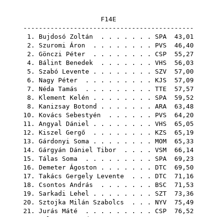
F14E
--------------------------------------------
1.
Bujdosó Zoltán
. . . . . . .
SPA
43,01
2.
Szuromi Áron
. . . . . . . .
PVS
46,40
2.
Gönczi Péter
. . . . . . . .
CSP
55,27
4.
Bálint Benedek
. . . . . . .
VHS
56,03
5.
Szabó Levente
. . . . . . . .
SZV
57,00
6.
Nagy Péter
. . . . . . . . .
KJS
57,09
7.
Néda Tamás
. . . . . . . . .
TTE
57,57
8.
Klement Kelén
. . . . . . . .
SPA
59,52
8.
Kanizsay Botond
. . . . . . .
ARA
63,48
10.
Kovács Sebestyén
. . . . . .
PVS
64,20
11.
Angyal Dániel
. . . . . . . .
VHS
65,05
12.
Kiszel Gergő
. . . . . . . .
KZS
65,19
13.
Gárdonyi Soma
. . . . . . . .
MOM
65,33
14.
Gárgyán Dániel Tibor
. . . .
VSM
66,14
15.
Tálas Soma
. . . . . . . . .
SPA
69,23
16.
Demeter Ágoston
. . . . . . .
DTC
69,50
17.
Takács Gergely Levente
. . .
DTC
71,16
18.
Csontos András
. . . . . . .
BSC
71,53
19.
Sarkadi Lehel
. . . . . . . .
SZT
73,36
20.
Sztojka Milán Szabolcs
. . .
NYV
75,49
21.
Jurás Máté
. . . . . . . . .
CSP
76,52