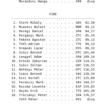
Morandini Hanga
. . . . . . .
SPA
disq
F20E
--------------------------------------------
1.
Stork Mihály
. . . . . . . .
SDS
92,50
2.
Miavecz Balázs
. . . . . . .
MOM
94,11
2.
Peregi Dániel
. . . . . . . .
SPA
94,17
4.
Porgányi Márk
. . . . . . . .
ZTC
95,14
5.
Fekete Ágoston
. . . . . . .
ZTC
99,13
5.
Tóth Adrián
. . . . . . . . .
TTE
99,13
7.
Ormándi Lázár
. . . . . . . .
PVS
99,33
8.
Szűcs Botond
. . . . . . . .
DTC
101,44
8.
Lengyel Ádám
. . . . . . . .
SPA
109,14
10.
Erősdi Zakariás
. . . . . . .
SIR
114,51
11.
Szőcs Zoltán
. . . . . . . .
GOC
116,53
12.
Hetényi Péter
. . . . . . . .
HTC
116,55
13.
Szász Botond
. . . . . . . .
SAS
120,54
14.
Kiss Kornél
. . . . . . . . .
ZTC
125,09
15.
Ferenczi Márk
. . . . . . . .
SAS
144,57
16.
Kucsma Levente
. . . . . . .
ESP
154,03
17.
Hajdu Erik
. . . . . . . . .
TTE
165,28
18.
Trócsányi Péter
. . . . . . .
SPA
176,57
Tóth Péter
. . . . . . . . .
PVS
disq