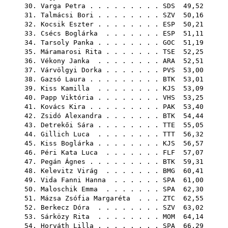
30.
Varga Petra
. . . . . . . . .
SDS
49,52
31.
Talmácsi Bori
. . . . . . . .
SZV
50,16
32.
Kocsik Eszter
. . . . . . . .
ESP
50,21
33.
Csécs Boglárka
. . . . . . .
ESP
51,11
34.
Tarsoly Panka
. . . . . . . .
GOC
51,19
35.
Máramarosi Rita
. . . . . . .
TSE
52,25
36.
Vékony Janka
. . . . . . . .
ARA
52,51
37.
Várvölgyi Dorka
. . . . . . .
PVS
53,00
38.
Gazsó Laura
. . . . . . . . .
BTK
53,01
39.
Kiss Kamilla
. . . . . . . .
KJS
53,09
40.
Papp Viktória
. . . . . . . .
VHS
53,25
41.
Kovács Kira
. . . . . . . . .
PAK
53,40
42.
Zsidó Alexandra
. . . . . . .
BTK
54,44
43.
Detrekői Sára
. . . . . . . .
TTE
55,05
44.
Gillich Luca
. . . . . . . .
TTT
56,32
45.
Kiss Boglárka
. . . . . . . .
KJS
56,57
46.
Péri Kata Luca
. . . . . . .
FLF
57,07
47.
Pegán Ágnes
. . . . . . . . .
BTK
59,31
48.
Kelevitz Virág
. . . . . . .
BMG
60,41
49.
Vida Fanni Hanna
. . . . . .
SPA
61,00
50.
Maloschik Emma
. . . . . . .
SPA
62,30
51.
Mázsa Zsófia Margaréta
. . .
ZTC
62,55
52.
Berkecz Dóra
. . . . . . . .
SZV
63,02
53.
Sárközy Rita
. . . . . . . .
MOM
64,14
54.
Horváth Lilla
. . . . . . . .
SPA
66,29