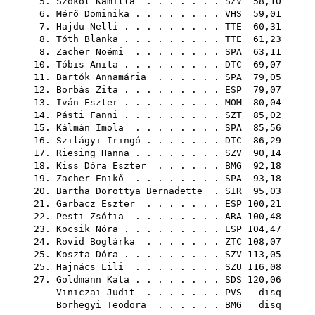
5.
Szokol Kamilla
. . . . . . .
SZV
58,10
6.
Mérő Dominika
. . . . . . . .
VHS
59,01
7.
Hajdu Nelli
. . . . . . . . .
TTE
60,31
8.
Tóth Blanka
. . . . . . . . .
TTE
61,23
8.
Zacher Noémi
. . . . . . . .
SPA
63,11
10.
Tóbis Anita
. . . . . . . . .
DTC
69,07
11.
Bartók Annamária
. . . . . .
SPA
79,05
12.
Borbás Zita
. . . . . . . . .
ESP
79,07
13.
Iván Eszter
. . . . . . . . .
MOM
80,04
14.
Pásti Fanni
. . . . . . . . .
SZT
85,02
15.
Kálmán Imola
. . . . . . . .
SPA
85,56
16.
Szilágyi Iringó
. . . . . . .
DTC
86,29
17.
Riesing Hanna
. . . . . . . .
SZV
90,14
18.
Kiss Dóra Eszter
. . . . . .
BMG
92,18
19.
Zacher Enikő
. . . . . . . .
SPA
93,18
20.
Bartha Dorottya Bernadette
.
SIR
95,03
21.
Garbacz Eszter
. . . . . . .
ESP
100,21
22.
Pesti Zsófia
. . . . . . . .
ARA
100,48
23.
Kocsik Nóra
. . . . . . . . .
ESP
104,47
24.
Rövid Boglárka
. . . . . . .
ZTC
108,07
25.
Koszta Dóra
. . . . . . . . .
SZV
113,05
25.
Hajnács Lili
. . . . . . . .
SZU
116,08
27.
Goldmann Kata
. . . . . . . .
SDS
120,06
Viniczai Judit
. . . . . . .
PVS
disq
Borhegyi Teodora
. . . . . .
BMG
disq