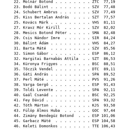
22.
Molnár Botond
. . . . . . . .
ZTC
77,19
23.
Bodó Bálint
. . . . . . . . .
SZV
77,48
24.
Schubert Ambrus
. . . . . . .
SZV
77,49
25.
Kiss Bertalan András
. . . .
SZT
77,57
25.
Kovács Márk
. . . . . . . . .
VHS
81,11
27.
Kravz Mór Kirill
. . . . . .
SZV
82,02
28.
Mesics Botond Péter
. . . . .
SMA
82,48
29.
Csis Nándor Imre
. . . . . .
SIR
84,24
30.
Bálint Ádám
. . . . . . . . .
VHS
84,27
31.
Barta Máté
. . . . . . . . .
SZV
85,56
32.
Simon Gábor
. . . . . . . . .
ESP
86,12
32.
Hargitai Barnabás Attila
. .
SZT
86,53
34.
Küronya Frigyes
. . . . . . .
BSC
88,51
35.
Tőczik Vendel
. . . . . . . .
DTC
89,11
36.
Gáti András
. . . . . . . . .
SPA
89,52
37.
Perl Máté
. . . . . . . . . .
PVS
91,26
38.
Varga Gergő
. . . . . . . . .
ESP
91,43
39.
Toldi Levente
. . . . . . . .
SPA
92,11
40.
Gaál Csanád
. . . . . . . . .
BSC
92,25
41.
Fey Dávid
. . . . . . . . . .
SPA
93,32
42.
Tóth Márton
. . . . . . . . .
KJS
93,50
43.
Fülöp Álmos Huba
. . . . . .
GOC
97,44
44.
Zimány Bendegúz Botond
. . .
ESP
101,06
45.
Garbacz Máté
. . . . . . . .
ESP
104,58
46.
Keleti Domonkos
. . . . . . .
TTE
106,43