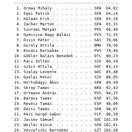
--------------------------------------------
1.
Ormay Mihály
. . . . . . . .
SPA
64,02
2.
Egei Patrik
. . . . . . . . .
SPA
64,24
2.
Kálmán Erik
. . . . . . . . .
SPA
65,26
4.
Zacher Márton
. . . . . . . .
SPA
65,31
5.
Szuromi Mátyás
. . . . . . .
PVS
68,48
6.
Gyenizse-Nagy Balázs
. . . .
PVS
72,35
7.
Divin Péter
. . . . . . . . .
SAS
76,06
8.
Gurály Attila
. . . . . . . .
BMG
76,56
8.
Kovács Barnabás
. . . . . . .
PVS
78,46
10.
Göbler Balázs Benedek
. . . .
DTC
80,23
11.
Rácz Zoltán
. . . . . . . . .
SZV
80,59
12.
Szőcs Attila
. . . . . . . .
GOC
83,23
13.
Szalay Levente
. . . . . . .
GOC
85,48
14.
Gyólai Péter
. . . . . . . .
SZV
86,05
15.
Hortobágyi Ákos
. . . . . . .
SPA
89,59
16.
Skrop Tamás
. . . . . . . . .
ARA
92,43
17.
Ortmann András
. . . . . . .
PVS
94,25
18.
Bárány Tamás
. . . . . . . .
ESP
97,50
19.
Révész Tamás
. . . . . . . .
ESP
98,06
20.
Dézsi Tamás
. . . . . . . . .
SPA
98,07
21.
Péri Gergő Gábor
. . . . . .
FLF
98,59
22.
Jacsev Sámuel
. . . . . . . .
GOC
101,54
23.
Weiler Vince
. . . . . . . .
SPA
102,01
24.
Veszelszki Barnabás
. . . . .
SZT
103,50