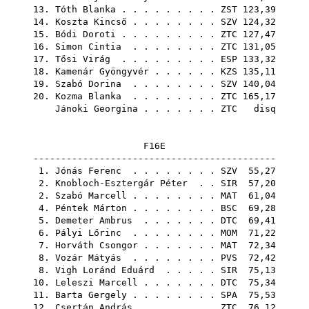
13.
Tóth Blanka
. . . . . . . . .
ZST
123,39
14.
Koszta Kincső
. . . . . . . .
SZV
124,32
15.
Bódi Doroti
. . . . . . . . .
ZTC
127,47
16.
Simon Cintia
. . . . . . . .
ZTC
131,05
17.
Tősi Virág
. . . . . . . . .
ESP
133,32
18.
Kamenár Gyöngyvér
. . . . . .
KZS
135,11
19.
Szabó Dorina
. . . . . . . .
SZV
140,04
20.
Kozma Blanka
. . . . . . . .
ZTC
165,17
Jánoki Georgina
. . . . . . .
ZTC
disq
F16E
--------------------------------------------
1.
Jónás Ferenc
. . . . . . . .
SZV
55,27
2.
Knobloch-Esztergár Péter
. .
SIR
57,20
2.
Szabó Marcell
. . . . . . . .
MAT
61,04
4.
Péntek Márton
. . . . . . . .
BSC
69,28
5.
Demeter Ambrus
. . . . . . .
DTC
69,41
6.
Pályi Lőrinc
. . . . . . . .
MOM
71,22
7.
Horváth Csongor
. . . . . . .
MAT
72,34
8.
Vozár Mátyás
. . . . . . . .
PVS
72,42
8.
Vigh Loránd Eduárd
. . . . .
SIR
75,13
10.
Leleszi Marcell
. . . . . . .
DTC
75,34
11.
Barta Gergely
. . . . . . . .
SPA
75,53
12.
Csertán András
. . . . . . .
ZTC
76,12