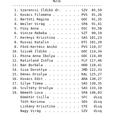
N21E
--------------------------------------------
1.
Szerencsi Ildikó dr.
. . . .
SZV
85,59
2.
Kovács Filoména
. . . . . . .
PVS
91,26
2.
Bertóti Regina
. . . . . . .
GOC
91,35
4.
Weiler Virág
. . . . . . . .
SPA
91,41
5.
Füzy Anna
. . . . . . . . . .
OSC
93,58
6.
Vincze Rebeka
. . . . . . . .
SZT
99,19
7.
Kerényi Krisztina
. . . . . .
SAS
101,23
8.
Rusvai Katalin
. . . . . . .
DTC
101,29
8.
Főző-Kertész Anikó
. . . . .
PVS
110,37
10.
Szivák Ildikó
. . . . . . . .
GOC
114,34
11.
Pózna Anna Ibolya
. . . . . .
GOC
114,49
12.
Ratinland Zsófia
. . . . . .
FLF
117,46
13.
Bán Borbála
. . . . . . . . .
HOD
118,41
14.
Sisa Dorottya
. . . . . . . .
JMD
122,33
15.
Dénes Orsolya
. . . . . . . .
KAL
125,27
16.
Kovács Edit
. . . . . . . . .
ARA
130,27
17.
Silye Tímea
. . . . . . . . .
SAS
130,35
18.
Scultéty Orsolya
. . . . . .
SAS
133,10
19.
Németh Luca
. . . . . . . . .
SPA
146,03
Dömötör Csilla
. . . . . . .
SFC
disq
Tóth Korinna
. . . . . . . .
SDS
disq
Liskány Krisztina
. . . . . .
STE
disq
Nagy Virág
. . . . . . . . .
SZV
disq