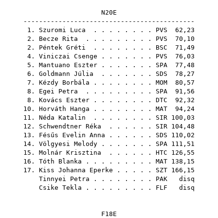
N20E
--------------------------------------------
1.
Szuromi Luca
. . . . . . . .
PVS
62,23
2.
Becze Rita
. . . . . . . . .
PVS
70,10
2.
Péntek Gréti
. . . . . . . .
BSC
71,49
4.
Viniczai Csenge
. . . . . . .
PVS
76,03
5.
Mantuano Eszter
. . . . . . .
SPA
77,48
6.
Goldmann Júlia
. . . . . . .
SDS
78,27
7.
Kézdy Borbála
. . . . . . . .
MOM
80,57
8.
Egei Petra
. . . . . . . . .
SPA
91,56
8.
Kovács Eszter
. . . . . . . .
DTC
92,32
10.
Horváth Hanga
. . . . . . . .
MAT
94,24
11.
Néda Katalin
. . . . . . . .
SIR
100,03
12.
Schwendtner Réka
. . . . . .
SIR
104,48
13.
Fésűs Evelin Anna
. . . . . .
SDS
110,02
14.
Völgyesi Melody
. . . . . . .
SPA
111,51
15.
Molnár Krisztina
. . . . . .
HTC
126,55
16.
Tóth Blanka
. . . . . . . . .
MAT
138,15
17.
Kiss Johanna Eperke
. . . . .
SZT
166,15
Tinnyei Petra
. . . . . . . .
PAK
disq
Csike Tekla
. . . . . . . . .
FLF
disq
F18E