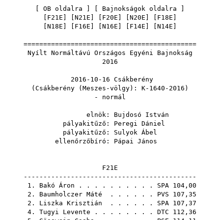
[
OB oldalra
] [
Bajnokságok oldalra
]
[
F21E
] [
N21E
] [
F20E
] [
N20E
] [
F18E
]
[
N18E
] [
F16E
] [
N16E
] [
F14E
] [
N14E
]
============================================
Nyílt Normáltávú Országos Egyéni Bajnokság
2016
2016-10-16 Csákberény
(Csákberény (Meszes-völgy): K-1640-2016)
- normál
elnök:
Bujdosó István
pályakitűző:
Peregi Dániel
pályakitűző:
Sulyok Ábel
ellenőrzőbíró:
Pápai János
F21E
--------------------------------------------
1.
Bakó Áron
. . . . . . . . . .
SPA
104,00
2.
Baumholczer Máté
. . . . . .
PVS
107,35
2.
Liszka Krisztián
. . . . . .
SPA
107,37
4.
Tugyi Levente
. . . . . . . .
DTC
112,36