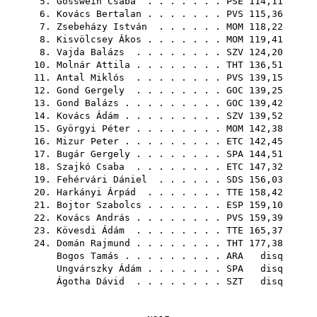
5.
Gösswein Csaba
. . . . . . .
PSE
114,11
6.
Kovács Bertalan
. . . . . . .
PVS
115,36
7.
Zsebeházy István
. . . . . .
MOM
118,22
8.
Kisvölcsey Ákos
. . . . . . .
MOM
119,41
8.
Vajda Balázs
. . . . . . . .
SZV
124,20
10.
Molnár Attila
. . . . . . . .
THT
136,51
11.
Antal Miklós
. . . . . . . .
PVS
139,15
12.
Gond Gergely
. . . . . . . .
GOC
139,25
13.
Gond Balázs
. . . . . . . . .
GOC
139,42
14.
Kovács Ádám
. . . . . . . . .
SZV
139,52
15.
Györgyi Péter
. . . . . . . .
MOM
142,38
16.
Mizur Peter
. . . . . . . . .
ETC
142,45
17.
Bugár Gergely
. . . . . . . .
SPA
144,51
18.
Szajkó Csaba
. . . . . . . .
ETC
147,32
19.
Fehérvári Dániel
. . . . . .
SDS
156,03
20.
Harkányi Árpád
. . . . . . .
TTE
158,42
21.
Bojtor Szabolcs
. . . . . . .
ESP
159,10
22.
Kovács András
. . . . . . . .
PVS
159,39
23.
Kövesdi Ádám
. . . . . . . .
TTE
165,37
24.
Domán Rajmund
. . . . . . . .
THT
177,38
Bogos Tamás
. . . . . . . . .
ARA
disq
Ungvárszky Ádám
. . . . . . .
SPA
disq
Ágotha Dávid
. . . . . . . .
SZT
disq