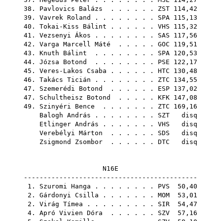
38.
Pavlovics Balázs
. . . . . .
ZST
114,42
39.
Vavrek Roland
. . . . . . . .
SPA
115,13
40.
Tokai-Kiss Bálint
. . . . . .
VHS
115,32
41.
Vezsenyi Ákos
. . . . . . . .
SAS
117,56
42.
Varga Marcell Máté
. . . . .
GOC
119,51
43.
Knuth Bálint
. . . . . . . .
SPA
120,53
44.
Józsa Botond
. . . . . . . .
PSE
122,17
45.
Veres-Lakos Csaba
. . . . . .
HTC
130,48
46.
Takács Ticián
. . . . . . . .
ZTC
134,55
47.
Szemerédi Botond
. . . . . .
ESP
137,02
47.
Schultheisz Botond
. . . . .
KFK
147,08
49.
Szinyéri Bence
. . . . . . .
ZTC
169,16
Balogh András
. . . . . . . .
SZT
disq
Etlinger András
. . . . . . .
VHS
disq
Verebélyi Márton
. . . . . .
SDS
disq
Zsigmond Zsombor
. . . . . .
DTC
disq
N16E
--------------------------------------------
1.
Szuromi Hanga
. . . . . . . .
PVS
50,40
2.
Gárdonyi Csilla
. . . . . . .
MOM
53,01
2.
Virág Tímea
. . . . . . . . .
SIR
54,47
4.
Apró Vivien Dóra
. . . . . .
SZV
57,16