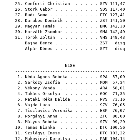
25.
Conforti Christian
. . . . .
SZV
111,47
26.
Stork Gábor
. . . . . . . . .
SDS
117,40
27.
Rudi Soma
. . . . . . . . . .
ETC
127,41
28.
Darabos Dominik
. . . . . . .
ZST
141,50
29.
Magyar Tamás
. . . . . . . .
BMG
142,30
30.
Horváth Zsombor
. . . . . . .
SMA
142,49
31.
Török Zoltán
. . . . . . . .
VHS
148,43
Bajna Bence
. . . . . . . . .
ZST
disq
Alpár Dénes
. . . . . . . . .
SZT
disq
N18E
--------------------------------------------
1.
Néda Ágnes Rebeka
. . . . . .
SPA
57,09
2.
Sárközy Zsófia
. . . . . . .
MOM
57,34
2.
Vékony Vanda
. . . . . . . .
ARA
58,01
4.
Takács Orsolya
. . . . . . .
GOC
71,35
5.
Pataki Réka Dalida
. . . . .
PVS
73,16
6.
Vajda Luca
. . . . . . . . .
SZV
76,05
7.
Tiszlavicz Veronika
. . . . .
ESP
76,07
8.
Porgányi Anna
. . . . . . . .
ZTC
80,00
8.
Mátyus Rebeka
. . . . . . . .
SZV
99,29
10.
Tamás Bianka
. . . . . . . .
DTC
100,56
11.
Szilágyi Emese
. . . . . . .
DTC
103,22
12.
Makovinyi Dorottya
. . . . .
PAK
104,14