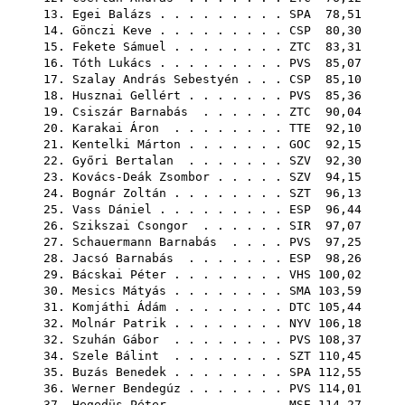
13.
Egei Balázs
. . . . . . . . .
SPA
78,51
14.
Gönczi Keve
. . . . . . . . .
CSP
80,30
15.
Fekete Sámuel
. . . . . . . .
ZTC
83,31
16.
Tóth Lukács
. . . . . . . . .
PVS
85,07
17.
Szalay András Sebestyén
. . .
CSP
85,10
18.
Husznai Gellért
. . . . . . .
PVS
85,36
19.
Csiszár Barnabás
. . . . . .
ZTC
90,04
20.
Karakai Áron
. . . . . . . .
TTE
92,10
21.
Kentelki Márton
. . . . . . .
GOC
92,15
22.
Győri Bertalan
. . . . . . .
SZV
92,30
23.
Kovács-Deák Zsombor
. . . . .
SZV
94,15
24.
Bognár Zoltán
. . . . . . . .
SZT
96,13
25.
Vass Dániel
. . . . . . . . .
ESP
96,44
26.
Szikszai Csongor
. . . . . .
SIR
97,07
27.
Schauermann Barnabás
. . . .
PVS
97,25
28.
Jacsó Barnabás
. . . . . . .
ESP
98,26
29.
Bácskai Péter
. . . . . . . .
VHS
100,02
30.
Mesics Mátyás
. . . . . . . .
SMA
103,59
31.
Komjáthi Ádám
. . . . . . . .
DTC
105,44
32.
Molnár Patrik
. . . . . . . .
NYV
106,18
32.
Szuhán Gábor
. . . . . . . .
PVS
108,37
34.
Szele Bálint
. . . . . . . .
SZT
110,45
35.
Buzás Benedek
. . . . . . . .
SPA
112,55
36.
Werner Bendegúz
. . . . . . .
PVS
114,01
37.
Hegedüs Péter
. . . . . . . .
MSE
114,27