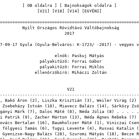
[
OB oldalra
] [
Bajnokságok oldalra
[
V21
] [
V18
] [
V14
] [
EGYÉNI
=======================================================
ágos Rövidtávú Vál
0
(Gyula-Belváros: K-1723/ -20
ök:
Paskuj Mátyás
itűző:
Forrai Gábor
itűző:
Forrai Miklós
zőbíró:
Miháczi Zoltán
V
-------------------------------------------------------
),
Bakó Áron
(
2
),
Liszka Krisztián
(
3
),
Weiler Virág
(
2
)
,
Zsebeházy István
(
10
),
Miavecz Balázs
(
14
),
Sárközy Zsó
gányi Márk
(
7
),
Dalos Máté
(
8
),
Néda Júlia
(
8
) . . . . 
i Patrik
(
9
),
Zacher Márton
(
13
),
Néda Ágnes Rebeka
(
7
)
ovács Bertalan
(
16
),
Baumholczer Máté
(
1
),
Viniczai Csen
,
Tölgyesi Tamás
(
6
),
Tugyi Levente
(
4
),
Rusvai Katalin
(
,
Gyenizse-Nagy Balázs
(
28
),
Szuromi Mátyás
(
18
),
Becze R