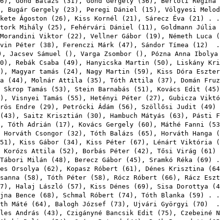
6
),
Gond Balázs
(
31
),
Gond Gergely
(
36
),
Bertóti Regina
),
Bugár Gergely
(
23
),
Peregi Dániel
(
15
),
Völgyesi Melod
kete Ágoston
(
26
),
Kiss Kornél
(
21
),
Sárecz Éva
(
21
) . 
tork Mihály
(
25
),
Fehérvári Dániel
(
11
),
Goldmann Júlia
Morandini Viktor
(
22
),
Vellner Gábor
(
19
),
Németh Luca
(
vin Péter
(
38
),
Ferenczi Márk
(
47
),
Sándor Tímea
(
12
) .
),
Jacsev Sámuel
(),
Varga Zsombor
(),
Pózna Anna Ibolya
0
),
Rebák Csaba
(
49
),
Hanyicska Martin
(
50
),
Liskány Kri
),
Magyar tamás
(
24
),
Nagy Martin
(
59
),
Kiss Dóra Eszter
a
(
44
),
Molnár Attila
(
35
),
Tóth Attila
(
37
),
Domán Fruz
,
Skrop Tamás
(
53
),
Stein Barnabás
(
51
),
Kovács Edit
(
45
),
Visnyei Tamás
(
55
),
Hetényi Péter
(
27
),
Gubicza Viktó
rös Endre
(
29
),
Petrócki Ádám
(
56
),
Szöllősi Judit
(
49
)
(
43
),
Saitz Krisztián
(
30
),
Hambuch Mátyás
(
63
),
Pásti F
),
Tóth Adrián
(
17
),
Kovács Gergely
(
60
),
Máthé Fanni
(
53
,
Horváth Csongor
(
32
),
Tóth Balázs
(
65
),
Horváth Hanga
(
51
),
Kiss Gábor
(
34
),
Kiss Péter
(
67
),
Lénárt Viktória
(
,
Korózs Attila
(
52
),
Borbás Péter
(
42
),
Tősi Virág
(
61
)
Tábori Milán
(
48
),
Berecz Gábor
(
45
),
Sramkó Réka
(
69
) 
es Orsolya
(
62
),
Kopasz Róbert
(
61
),
Dénes Krisztina
(
64
sanna
(
58
),
Tóth Péter
(
58
),
Rócz Róbert
(
66
),
Rácz Eszt
7
),
Halaj László
(
57
),
Kiss Dénes
(
69
),
Sisa Dorottya
(
4
jna Bence
(
68
),
Schmal Róbert
(
74
),
Tóth Blanka
(
59
) . 
th Máté
(
64
),
Balogh József
(
73
),
Ujvári Györgyi
(
70
) .
les András
(
43
),
Czigányné Bancsik Edit
(
75
),
Czebeiné N