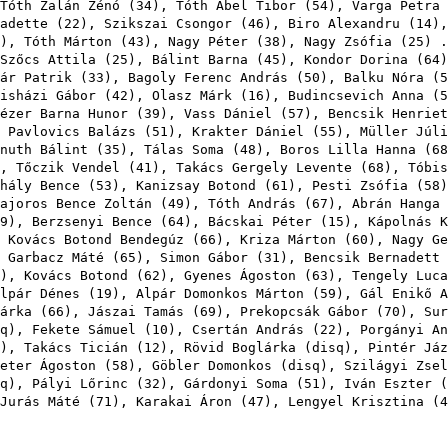
Tóth Zalán Zénó
(
34
),
Tóth Ábel Tibor
(
54
),
Varga Petra
adette
(
22
),
Szikszai Csongor
(
46
),
Biro Alexandru
(
14
)
),
Tóth Márton
(
43
),
Nagy Péter
(
38
),
Nagy Zsófia
(
25
) 
Szőcs Attila
(
25
),
Bálint Barna
(
45
),
Kondor Dorina
(
64
ár Patrik
(
33
),
Bagoly Ferenc András
(
50
),
Balku Nóra
(
5
isházi Gábor
(
42
),
Olasz Márk
(
16
),
Budincsevich Anna
(
5
ézer Barna Hunor
(
39
),
Vass Dániel
(
57
),
Bencsik Henriet
,
Pavlovics Balázs
(
51
),
Krakter Dániel
(
55
),
Müller Júli
nuth Bálint
(
35
),
Tálas Soma
(
48
),
Boros Lilla Hanna
(
68
),
Tőczik Vendel
(
41
),
Takács Gergely Levente
(
68
),
Tóbis
hály Bence
(
53
),
Kanizsay Botond
(
61
),
Pesti Zsófia
(
58
ajoros Bence Zoltán
(
49
),
Tóth András
(
67
),
Abrán Hanga
9
),
Berzsenyi Bence
(
64
),
Bácskai Péter
(
15
),
Kápolnás K
,
Kovács Botond Bendegúz
(
66
),
Kriza Márton
(
60
),
Nagy Ge
,
Garbacz Máté
(
65
),
Simon Gábor
(
31
),
Bencsik Bernadett
),
Kovács Botond
(
62
),
Gyenes Ágoston
(
63
),
Tengely Luca
lpár Dénes
(
19
),
Alpár Domonkos Márton
(
59
),
Gál Enikő A
árka
(
66
),
Jászai Tamás
(
69
),
Prekopcsák Gábor
(
70
),
Sur
q
),
Fekete Sámuel
(
10
),
Csertán András
(
22
),
Porgányi An
),
Takács Ticián
(
12
),
Rövid Boglárka
(
disq
),
Pintér Jáz
eter Ágoston
(
58
),
Göbler Domonkos
(
disq
),
Szilágyi Zsel
q
),
Pályi Lőrinc
(
32
),
Gárdonyi Soma
(
51
),
Iván Eszter
(
Jurás Máté
(
71
),
Karakai Áron
(
47
),
Lengyel Krisztina
(
4