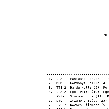
================================
Nyílt Orsz
2
2017-09-17 Gyula 
eln
pályak
pályak
ellenőr
--------------------------------
1. SPA-1
Mantuano Eszter
(
11
2.
MOM
Gárdonyi Csilla
(
4
)
3. TTE-2
Hajdu Nelli
(
9
),
Por
4. SPA-2
Egei Petra
(
10
),
Ege
5. PVS-1
Szuromi Luca
(
13
),
K
6.
DTC
Zsigmond Száva
(
25
)
7. PVS-2
Kovács Filoména
(
5
)