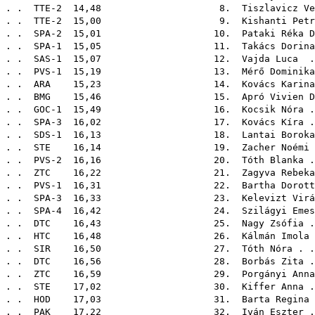
 . . . . . TTE-2 14,48 8.
Tiszlavicz Ve
 . . . . . TTE-2 15,00 9.
Kishanti Petr
 . . . . . SPA-2 15,01 10.
Pataki Réka D
. . . . . SPA-1 15,05 11.
Takács Dorina
. . . . . SAS-1 15,07 12.
Vajda Luca
. 
. . . . . PVS-1 15,19 13.
Mérő Dominika
. . .
ARA
15,23 14.
Kovács Karina
. . .
BMG
15,46 15.
Apró Vivien D
 . . . . GOC-1 15,49 16.
Kocsik Nóra
.
. . . . . SPA-3 16,02 17.
Kovács Kíra
.
 . . . . SDS-1 16,13 18.
Lantai Boroka
. . .
STE
16,14 19.
Zacher Noémi
 . . . . . PVS-2 16,16 20.
Tóth Blanka
.
. . .
ZTC
16,22 21.
Zagyva Rebeka
. . . . . PVS-1 16,31 22.
Bartha Dorott
. . . . . SPA-3 16,33 23.
Kelevizt Virá
. . . . . SPA-4 16,42 24.
Szilágyi Emes
. . .
DTC
16,43 25.
Nagy Zsófia
.
. . .
HTC
16,48 26.
Kálmán Imola
. . .
SIR
16,50 27.
Tóth Nóra
. .
. . .
DTC
16,56 28.
Borbás Zita
.
 . . .
ZTC
16,59 29.
Porgányi Anna
. . .
STE
17,02 30.
Kiffer Anna
.
 . . .
HOD
17,03 31.
Barta Regina
. . .
PAK
17,22 32.
Iván Eszter
.