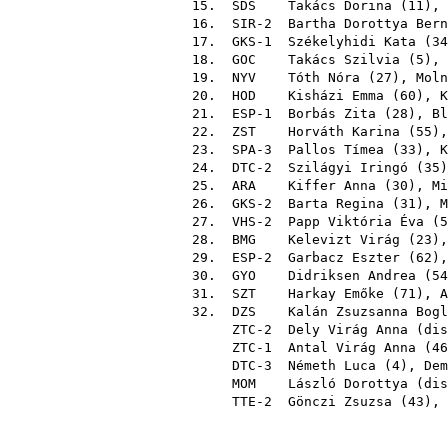
15.
SDS
Takács Dorina
(
11
),
16. SIR-2
Bartha Dorottya Bern
17. GKS-1
Székelyhidi Kata
(
34
18.
GOC
Takács Szilvia
(
5
),
19.
NYV
Tóth Nóra
(
27
),
Moln
20.
HOD
Kisházi Emma
(
60
),
K
21. ESP-1
Borbás Zita
(
28
),
Bl
22.
ZST
Horváth Karina
(
55
)
23. SPA-3
Pallos Tímea
(
33
),
K
24. DTC-2
Szilágyi Iringó
(
35
25.
ARA
Kiffer Anna
(
30
),
Mi
26. GKS-2
Barta Regina
(
31
),
M
27. VHS-2
Papp Viktória Éva
(
5
28.
BMG
Kelevizt Virág
(
23
)
29. ESP-2
Garbacz Eszter
(
62
)
30.
GYO
Didriksen Andrea
(
54
31.
SZT
Harkay Emőke
(
71
),
A
32.
DZS
Kalán Zsuzsanna Bogl
ZTC-2
Dely Virág Anna
(
dis
ZTC-1
Antal Virág Anna
(
46
DTC-3
Németh Luca
(
4
),
Dem
MOM
László Dorottya
(
dis
TTE-2
Gönczi Zsuzsa
(
43
),