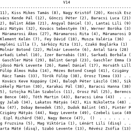
V
-------------------------------------------------------
11
),
Kiss Mikes Tamás
(
8
),
Nagy Kristóf
(
20
),
Kocsik Esz
vács Kende Pál
(
12
),
Gönczi Péter
(
2
),
Baracsi Luca
(
21
2
),
Bálint Ádám
(
21
),
Angyal Dániel
(
3
),
Lantai Lili
(
9
ácz Mátyás
(
32
),
Kovács Sebestyén
(
9
),
Werner Boróka
(
3
,
Máramarosi Ákos
(
27
),
Máramarosi Rita
(
4
),
Máramarosi D
Klement Kelén
(
7
),
Fey Dávid
(
18
),
Musza Valéria
(
36
) .
empléni Lilla
(),
Sárközy Rita
(
31
),
Czakó Boglárka
(
1
) 
Molnár Botond
(
22
),
Molnár Levente
(
6
),
Antal Sára
(
28
)
arkadi Lehel
(
10
),
Izer Barnabás
(
19
),
Sarkadi Borbála
(
,
Gaschler Máté
(
29
),
Bálint Gergő
(
23
),
Gaschler Emma
(
3
jdosó Márk Levente
(
26
),
Ramel Dániel
(
17
),
Horváth Lill
Fülöp Álmos Huba
(
14
),
Mézes Botond Csegő
(
41
),
Czigány 
,
Rácz Tamás
(
33
),
Török Fülöp
(
38
),
Orosz Tímea
(
33
) . 
,
Kovács Keve Koppány
(
24
),
Balogh Péter László
(
36
),
Sik
zékely Márton
(
30
),
Karakai Pál
(
38
),
Baracsi Hanna
(
38
5
),
Sztojka Milán Szabolcs
(
11
),
Orosz Pál
(
25
),
Berencs
e Bence
(
40
),
Tóth Martin
(
43
),
Baracsi Léna
(
43
) . . .
gy Jalab
(
34
),
Lakatos Mátyás
(
42
),
Kis Nikoletta
(
48
) 
ka
(
47
),
Dobay Benedek
(
35
),
Dudok Bálint
(
45
),
Pintér P
Czigány Mátyás
(
44
),
Nagy Levente
(
49
),
Czebeli Luca
(
49
,
Eipl Richárd
(
50
),
Nagy Bence
(
47
),
() . . . . . . .
g Fruzsina
(
5
),
Mag Viktória
(
1
),
Lénárt Lili
(
disq
) . 
arta Máté
(
disq
),
Szabó Levente
(
13
),
Révész Zsófia
(
13