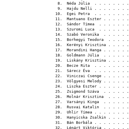
8.
Néda Júlia
. . . . .
9.
Hajdu Nelli
. . . . .
10.
Egei Petra
. . . . .
11.
Mantuano Eszter
. . . 
12.
Sándor Tímea
. . . . 
13.
Szuromi Luca
. . . . 
14.
Szabó Veronika
. . . . . 
15.
Borhegyi Teodora
. . . . 
16.
Kerényi Krisztina
. . .
17.
Morandini Hanga
. . . 
18.
Goldmann Júlia
. . . .
19.
Liskány Krisztina
. . . . 
20.
Becze Rita
. . . . .
21.
Sárecz Éva
. . . . . . . 
22.
Viniczai Csenge
. . . 
23.
Völgyesi Melody
. . . 
24.
Liszka Eszter
. . . . 
25.
Zsigmond Száva
. . . . . 
26.
Molnár Krisztina
. . . . 
27.
Varsányi Kinga
. . . . . 
28.
Rusvai Katalin
. . . . . 
29.
Uhlir Tímea
. . . . . . .
30.
Hanyicska Zsalkin
. . . . 
31.
Bán Borbála
. . . . . . .
32.
Lénárt Viktória
. . . . . 