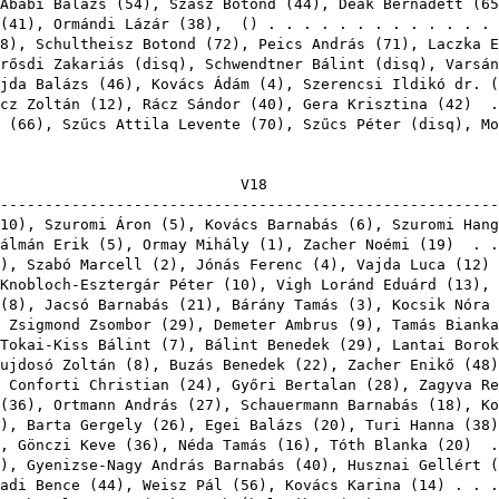
Ababi Balázs
(
54
),
Szász Botond
(
44
),
Deák Bernadett
(
65
(
41
),
Ormándi Lázár
(
38
),
() . . . . . . . . . . . . 
8
),
Schultheisz Botond
(
72
),
Peics András
(
71
),
Laczka E
rősdi Zakariás
(
disq
),
Schwendtner Bálint
(
disq
),
Varsán
jda Balázs
(
46
),
Kovács Ádám
(
4
),
Szerencsi Ildikó dr.
(
cz Zoltán
(
12
),
Rácz Sándor
(
40
),
Gera Krisztina
(
42
) .
(
66
),
Szűcs Attila Levente
(
70
),
Szűcs Péter
(
disq
),
Mo
V
-------------------------------------------------------
10
),
Szuromi Áron
(
5
),
Kovács Barnabás
(
6
),
Szuromi Hang
álmán Erik
(
5
),
Ormay Mihály
(
1
),
Zacher Noémi
(
19
) . .
),
Szabó Marcell
(
2
),
Jónás Ferenc
(
4
),
Vajda Luca
(
12
)
Knobloch-Esztergár Péter
(
10
),
Vigh Loránd Eduárd
(
13
),
(
8
),
Jacsó Barnabás
(
21
),
Bárány Tamás
(
3
),
Kocsik Nóra
,
Zsigmond Zsombor
(
29
),
Demeter Ambrus
(
9
),
Tamás Bianka
Tokai-Kiss Bálint
(
7
),
Bálint Benedek
(
29
),
Lantai Borok
ujdosó Zoltán
(
8
),
Buzás Benedek
(
22
),
Zacher Enikő
(
48
,
Conforti Christian
(
24
),
Győri Bertalan
(
28
),
Zagyva Re
(
36
),
Ortmann András
(
27
),
Schauermann Barnabás
(
18
),
Ko
),
Barta Gergely
(
26
),
Egei Balázs
(
20
),
Turi Hanna
(
38
),
Gönczi Keve
(
36
),
Néda Tamás
(
16
),
Tóth Blanka
(
20
) .
),
Gyenizse-Nagy András Barnabás
(
40
),
Husznai Gellért
(
adi Bence
(
44
),
Weisz Pál
(
56
),
Kovács Karina
(
14
) . . 