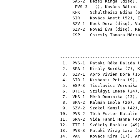
SAS-2
Dézsi Kinga
(
disq
),
PVS-3
(),
Kovács Bálint
KFK
Schultheisz Edina
(
6
SIR
Kovács Anett
(
52
),
E
SZV-1
Kock Dora
(
disq
),
Va
SZV-2
Novai Éva
(
disq
),
Rá
CSP
Csicsly Tamara Mária
--------------------------------
1. PVS-1
Pataki Réka Dalida
(
2. SPA-1
Király Boróka
(
7
),
K
3. SZV-1
Apró Vivien Dóra
(
15
4. SIR-1
Kishanti Petra
(
9
),
5. ESP-3
Tiszlavicz Veronika
6. DTC-1
Szilágyi Emese
(
24
)
7. VHS-1
Mérő Dominika
(
13
),
8. SPA-2
Kálmán Imola
(
26
),
B
9. SZV-2
Szokol Kamilla
(
42
)
10. PVS-2
Tóth Eszter Katalin
11. SPA-2
Vida Fanni Hanna
(
40
12. TTE-1
Székely Rozália
(
49
13. PVS-3
Pataki Virág Lara
(
5
14.
PAK
Kovács Kíra
(
17
),
Ar