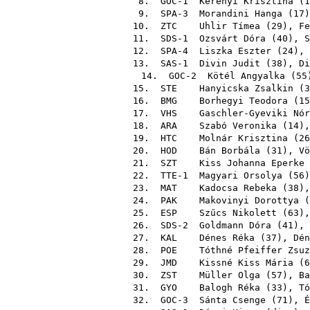
8. GOC-1
Kerényi Krisztina
(
1
9. SPA-3
Morandini Hanga
(
17
10.
ZTC
Uhlir Tímea
(
29
),
Fe
11. SDS-1
Ozsvárt Dóra
(
40
),
S
12. SPA-4
Liszka Eszter
(
24
),
13. SAS-1
Divin Judit
(
38
),
Di
14. GOC-2
Kötél Angyalka
(
55
15.
STE
Hanyicska Zsalkin
(
3
16.
BMG
Borhegyi Teodora
(
15
17.
VHS
Gaschler-Gyeviki Nór
18.
ARA
Szabó Veronika
(
14
)
19.
HTC
Molnár Krisztina
(
26
20.
HOD
Bán Borbála
(
31
),
Vö
21.
SZT
Kiss Johanna Eperke
22. TTE-1
Magyari Orsolya
(
56
23.
MAT
Kadocsa Rebeka
(
38
)
24.
PAK
Makovinyi Dorottya
(
25.
ESP
Szűcs Nikolett
(
63
)
26. SDS-2
Goldmann Dóra
(
41
),
27.
KAL
Dénes Réka
(
37
),
Dén
28.
POE
Tóthné Pfeiffer Zsuz
29.
JMD
Kissné Kiss Mária
(
6
30.
ZST
Müller Olga
(
57
),
Ba
31.
GYO
Balogh Réka
(
33
),
Tó
32. GOC-3
Sánta Csenge
(
71
),
É