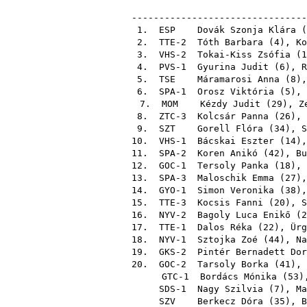
--------------------------------
1.
ESP
Dovák Szonja Klára
(
2. TTE-2
Tóth Barbara
(
4
),
Ko
3. VHS-2
Tokai-Kiss Zsófia
(
1
4. PVS-1
Gyurina Judit
(
6
),
R
5.
TSE
Máramarosi Anna
(
8
)
6. SPA-1
Orosz Viktória
(
5
),
7.
MOM
Kézdy Judit
(
29
),
Z
8. ZTC-3
Kolcsár Panna
(
26
),
9.
SZT
Gorell Flóra
(
34
),
S
10. VHS-1
Bácskai Eszter
(
14
)
11. SPA-2
Koren Anikó
(
42
),
Bu
12. GOC-1
Tersoly Panka
(
18
),
13. SPA-3
Maloschik Emma
(
27
)
14. GYO-1
Simon Veronika
(
38
)
15. TTE-3
Kocsis Fanni
(
20
),
S
16. NYV-2
Bagoly Luca Enikő
(
2
17. TTE-1
Dalos Réka
(
22
),
Ürg
18. NYV-1
Sztojka Zoé
(
44
),
Na
19. GKS-2
Pintér Bernadett Dor
20. GOC-2
Tarsoly Borka
(
41
),
GTC-1
Bordács Mónika
(
53
)
SDS-1
Nagy Szilvia
(
7
),
Ma
SZV
Berkecz Dóra
(
35
),
B