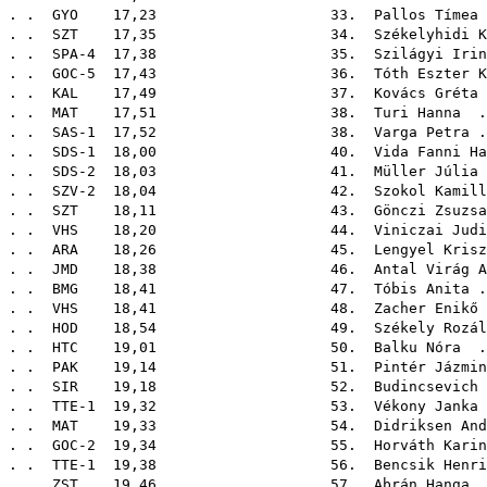
 . . .
GYO
17,23 33.
Pallos Tímea
 . . .
SZT
17,35 34.
Székelyhidi K
 . . . . . SPA-4 17,38 35.
Szilágyi Irin
 . . . . GOC-5 17,43 36.
Tóth Eszter K
. . .
KAL
17,49 37.
Kovács Gréta
. . .
MAT
17,51 38.
Turi Hanna
. 
 . . . . . SAS-1 17,52 38.
Varga Petra
.
. . . . . SDS-1 18,00 40.
Vida Fanni Ha
. . . . . SDS-2 18,03 41.
Müller Júlia
 . . . . SZV-2 18,04 42.
Szokol Kamill
. . .
SZT
18,11 43.
Gönczi Zsuzsa
. . .
VHS
18,20 44.
Viniczai Judi
 . . .
ARA
18,26 45.
Lengyel Krisz
 . . .
JMD
18,38 46.
Antal Virág A
. . .
BMG
18,41 47.
Tóbis Anita
.
. . .
VHS
18,41 48.
Zacher Enikő
. . .
HOD
18,54 49.
Székely Rozál
. . .
HTC
19,01 50.
Balku Nóra
. 
. . .
PAK
19,14 51.
Pintér Jázmin
. . .
SIR
19,18 52.
Budincsevich 
 . . . . . TTE-1 19,32 53.
Vékony Janka
 . . .
MAT
19,33 54.
Didriksen And
 . . . . GOC-2 19,34 55.
Horváth Karin
. . . . . TTE-1 19,38 56.
Bencsik Henri
 . . .
ZST
19,46 57.
Abrán Hanga
.