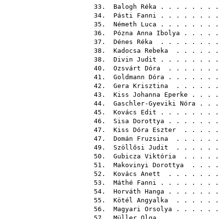
33.
Balogh Réka
. . . . . . .
34.
Pásti Fanni
. . . . . . .
35.
Németh Luca
. . . . .
36.
Pózna Anna Ibolya
. . .
37.
Dénes Réka
. . . . . . . 
38.
Kadocsa Rebeka
. . . . . 
38.
Divin Judit
. . . . .
40.
Ozsvárt Dóra
. . . . 
41.
Goldmann Dóra
. . . . 
42.
Gera Krisztina
. . . .
43.
Kiss Johanna Eperke
. . . 
44.
Gaschler-Gyeviki Nóra
. . 
45.
Kovács Edit
. . . . . . .
46.
Sisa Dorottya
. . . . . .
47.
Kiss Dóra Eszter
. . . . 
47.
Domán Fruzsina
. . . . . 
49.
Szöllősi Judit
. . . . . 
50.
Gubicza Viktória
. . . . 
51.
Makovinyi Dorottya
. . . 
52.
Kovács Anett
. . . . . . 
53.
Máthé Fanni
. . . . .
54.
Horváth Hanga
. . . . . .
55.
Kötél Angyalka
. . . .
56.
Magyari Orsolya
. . . 
57.
Müller Olga
. . . . . . .