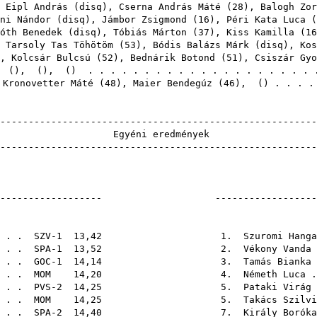
 Eipl András
(
disq
),
Cserna András Máté
(
28
),
Balogh Zor
ni Nándor
(
disq
),
Jámbor Zsigmond
(
16
),
Péri Kata Luca
(
óth Benedek
(
disq
),
Tóbiás Márton
(
37
),
Kiss Kamilla
(
16
,
Tarsoly Tas Töhötöm
(
53
),
Bódis Balázs Márk
(
disq
),
Kos
),
Kolcsár Bulcsú
(
52
),
Bednárik Botond
(
51
),
Csiszár Gyo
,
(),
(),
() . . . . . . . . . . . . . . . . . . . 
,
Kronovetter Máté
(
48
),
Maier Bendegúz
(
46
),
() . . . .
-------------------------------------------------------
Egyéni e
-------------------------------------------------------
V2
----------------------- ----------------------
-4 futó
 . . . SZV-1 13,42 1.
Szuromi Hanga
. . . . . SPA-1 13,52 2.
Vékony Vanda
. . . . . GOC-1 14,14 3.
Tamás Bianka
. . .
MOM
14,20 4.
Németh Luca
.
. . . . . PVS-2 14,25 5.
Pataki Virág 
. . .
MOM
14,25 5.
Takács Szilvi
 . . . . SPA-2 14,40 7.
Király Boróka