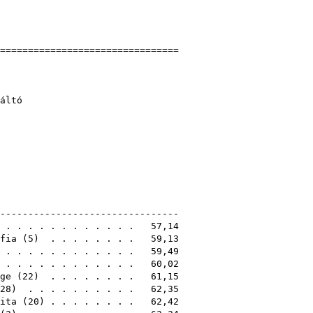
]
]
=================================
tóbajnokság
17
17) - vegyes váltó
21
---------------------------------
 . . . . . . . . . . . . 57,14
fia
(
5
) . . . . . . . . 59,13
. . . . . . . . . . . . . 59,49
 . . . . . . . . . . . . 60,02
ge
(
22
) . . . . . . . . 61,15
28
) . . . . . . . . . . 62,35
ita
(
20
) . . . . . . . . 62,42