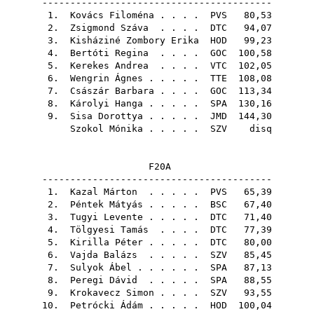
-----------------------------------------
1.
Kovács Filoména
. . . .
PVS
80,53
2.
Zsigmond Száva
. . . .
DTC
94,07
3.
Kisháziné Zombory Erika
HOD
99,23
4.
Bertóti Regina
. . . .
GOC
100,58
5.
Kerekes Andrea
. . . .
VTC
102,05
6.
Wengrin Ágnes
. . . . .
TTE
108,08
7.
Császár Barbara
. . . .
GOC
113,34
8.
Károlyi Hanga
. . . . .
SPA
130,16
9.
Sisa Dorottya
. . . . .
JMD
144,30
Szokol Mónika
. . . . .
SZV
disq
F20A
-----------------------------------------
1.
Kazal Márton
. . . . .
PVS
65,39
2.
Péntek Mátyás
. . . . .
BSC
67,40
3.
Tugyi Levente
. . . . .
DTC
71,40
4.
Tölgyesi Tamás
. . . .
DTC
77,39
5.
Kirilla Péter
. . . . .
DTC
80,00
6.
Vajda Balázs
. . . . .
SZV
85,45
7.
Sulyok Ábel
. . . . . .
SPA
87,13
8.
Peregi Dávid
. . . . .
SPA
88,55
9.
Krokavecz Simon
. . . .
SZV
93,55
10.
Petrócki Ádám
. . . . .
HOD
100,04