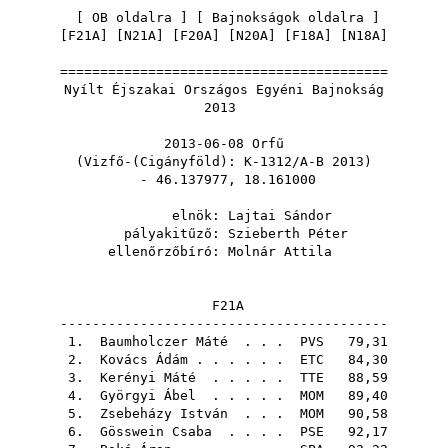
[
OB oldalra
] [
Bajnokságok oldalra
]
[
F21A
] [
N21A
] [
F20A
] [
N20A
] [
F18A
] [
N18A
]
=========================================
Nyílt Éjszakai Országos Egyéni Bajnokság
2013
2013-06-08 Orfű
(Vizfő-(Cigányföld): K-1312/A-B 2013)
- 46.137977, 18.161000
elnök:
Lajtai Sándor
pályakitűző:
Szieberth Péter
ellenőrzőbíró:
Molnár Attila
F21A
-----------------------------------------
1.
Baumholczer Máté
. . .
PVS
79,31
2.
Kovács Ádám
. . . . . .
ETC
84,30
3.
Kerényi Máté
. . . . .
TTE
88,59
4.
Györgyi Ábel
. . . . .
MOM
89,40
5.
Zsebeházy István
. . .
MOM
90,58
6.
Gösswein Csaba
. . . .
PSE
92,17