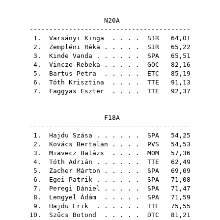
N20A
-----------------------------------------
1.
Varsányi Kinga
. . . .
SIR
64,01
2.
Zempléni Réka
. . . . .
SIR
65,22
3.
Kinde Vanda
. . . . . .
SPA
65,51
4.
Vincze Rebeka
. . . . .
GOC
82,16
5.
Bartus Petra
. . . . .
ETC
85,19
6.
Tóth Krisztina
. . . .
TTE
91,13
7.
Faggyas Eszter
. . . .
TTE
92,37
F18A
-----------------------------------------
1.
Hajdu Szása
. . . . . .
SPA
54,25
2.
Kovács Bertalan
. . . .
PVS
54,53
3.
Miavecz Balázs
. . . .
MOM
57,36
4.
Tóth Adrián
. . . . . .
TTE
62,49
5.
Zacher Márton
. . . . .
SPA
69,09
6.
Egei Patrik
. . . . . .
SPA
71,08
7.
Peregi Dániel
. . . . .
SPA
71,47
8.
Lengyel Ádám
. . . . .
SPA
71,59
9.
Hajdu Erik
. . . . . .
TTE
75,55
10.
Szűcs Botond
. . . . .
DTC
81,21