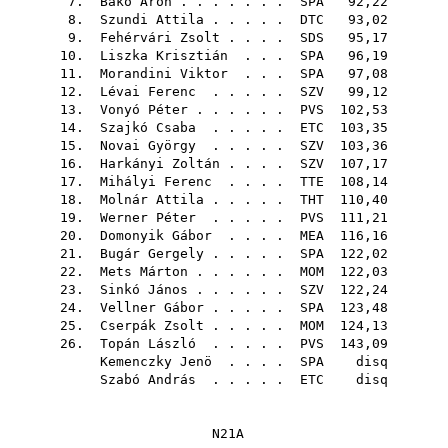
7.
Bakó Áron
. . . . . . .
SPA
92,22
8.
Szundi Attila
. . . . .
DTC
93,02
9.
Fehérvári Zsolt
. . . .
SDS
95,17
10.
Liszka Krisztián
. . .
SPA
96,19
11.
Morandini Viktor
. . .
SPA
97,08
12.
Lévai Ferenc
. . . . .
SZV
99,12
13.
Vonyó Péter
. . . . . .
PVS
102,53
14.
Szajkó Csaba
. . . . .
ETC
103,35
15.
Novai György
. . . . .
SZV
103,36
16.
Harkányi Zoltán
. . . .
SZV
107,17
17.
Mihályi Ferenc
. . . .
TTE
108,14
18.
Molnár Attila
. . . . .
THT
110,40
19.
Werner Péter
. . . . .
PVS
111,21
20.
Domonyik Gábor
. . . .
MEA
116,16
21.
Bugár Gergely
. . . . .
SPA
122,02
22.
Mets Márton
. . . . . .
MOM
122,03
23.
Sinkó János
. . . . . .
SZV
122,24
24.
Vellner Gábor
. . . . .
SPA
123,48
25.
Cserpák Zsolt
. . . . .
MOM
124,13
26.
Topán László
. . . . .
PVS
143,09
Kemenczky Jenö
. . . .
SPA
disq
Szabó András
. . . . .
ETC
disq
N21A