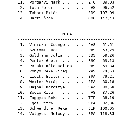
11.
Porgányi Márk
. . . . .
ZTC
89,03
12.
Tóth Péter
. . . . . .
PVS
96,52
13.
Tábori Milán
. . . . .
SDS
107,09
14.
Barti Áron
. . . . . .
GOC
142,43
N18A
-----------------------------------------
1.
Viniczai Csenge
. . . .
PVS
51,51
2.
Szuromi Luca
. . . . .
PVS
53,25
3.
Goldmann Júlia
. . . .
SDS
59,26
4.
Péntek Gréti
. . . . .
BSC
63,13
5.
Pataki Réka Dalida
. .
PVS
69,34
6.
Vonyó Réka Virág
. . .
PVS
74,53
7.
Liszka Eszter
. . . . .
SPA
79,21
8.
Weiler Virág
. . . . .
SPA
80,18
9.
Hajnal Dorottya
. . . .
SPA
80,58
10.
Becze Rita
. . . . . .
PVS
87,26
11.
Faggyas Réka
. . . . .
TTE
88,19
12.
Egei Petra
. . . . . .
SPA
92,36
13.
Schwendtner Réka
. . .
SIR
100,05
14.
Völgyesi Melody
. . . .
SPA
118,35
=========================================