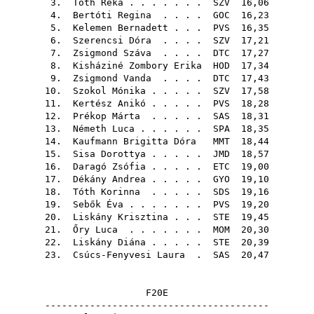
3.
Tóth Réka
. . . . . . .
SZV
16,06
4.
Bertóti Regina
. . . .
GOC
16,23
5.
Kelemen Bernadett
. . .
PVS
16,35
6.
Szerencsi Dóra
. . . .
SZV
17,21
7.
Zsigmond Száva
. . . .
DTC
17,27
8.
Kisháziné Zombory Erika
HOD
17,34
9.
Zsigmond Vanda
. . . .
DTC
17,43
10.
Szokol Mónika
. . . . .
SZV
17,58
11.
Kertész Anikó
. . . . .
PVS
18,28
12.
Prékop Márta
. . . . .
SAS
18,31
13.
Németh Luca
. . . . . .
SPA
18,35
14.
Kaufmann Brigitta Dóra
MMT
18,44
15.
Sisa Dorottya
. . . . .
JMD
18,57
16.
Daragó Zsófia
. . . . .
ETC
19,00
17.
Dékány Andrea
. . . . .
GYO
19,10
18.
Tóth Korinna
. . . . .
SDS
19,16
19.
Sebők Éva
. . . . . . .
PVS
19,20
20.
Liskány Krisztina
. . .
STE
19,45
21.
Őry Luca
. . . . . . .
MOM
20,30
22.
Liskány Diána
. . . . .
STE
20,39
23.
Csúcs-Fenyvesi Laura
.
SAS
20,47
F20E
----------------------------------------