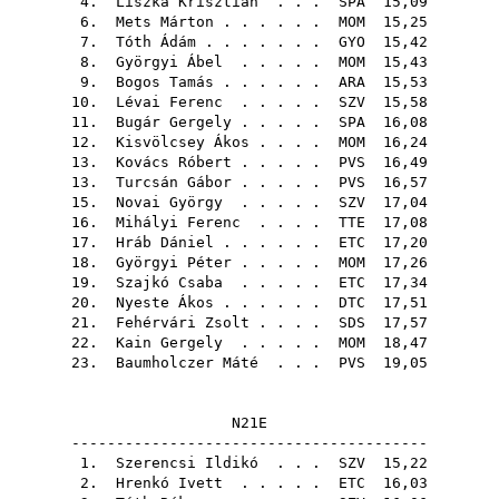
4.
Liszka Krisztián
. . .
SPA
15,09
6.
Mets Márton
. . . . . .
MOM
15,25
7.
Tóth Ádám
. . . . . . .
GYO
15,42
8.
Györgyi Ábel
. . . . .
MOM
15,43
9.
Bogos Tamás
. . . . . .
ARA
15,53
10.
Lévai Ferenc
. . . . .
SZV
15,58
11.
Bugár Gergely
. . . . .
SPA
16,08
12.
Kisvölcsey Ákos
. . . .
MOM
16,24
13.
Kovács Róbert
. . . . .
PVS
16,49
13.
Turcsán Gábor
. . . . .
PVS
16,57
15.
Novai György
. . . . .
SZV
17,04
16.
Mihályi Ferenc
. . . .
TTE
17,08
17.
Hráb Dániel
. . . . . .
ETC
17,20
18.
Györgyi Péter
. . . . .
MOM
17,26
19.
Szajkó Csaba
. . . . .
ETC
17,34
20.
Nyeste Ákos
. . . . . .
DTC
17,51
21.
Fehérvári Zsolt
. . . .
SDS
17,57
22.
Kain Gergely
. . . . .
MOM
18,47
23.
Baumholczer Máté
. . .
PVS
19,05
N21E
----------------------------------------
1.
Szerencsi Ildikó
. . .
SZV
15,22
2.
Hrenkó Ivett
. . . . .
ETC
16,03