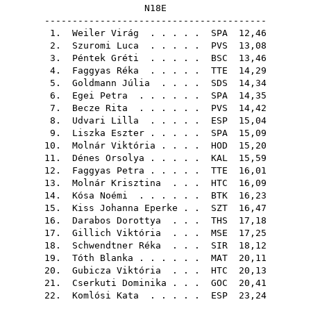
N18E
----------------------------------------
1.
Weiler Virág
. . . . .
SPA
12,46
2.
Szuromi Luca
. . . . .
PVS
13,08
3.
Péntek Gréti
. . . . .
BSC
13,46
4.
Faggyas Réka
. . . . .
TTE
14,29
5.
Goldmann Júlia
. . . .
SDS
14,34
6.
Egei Petra
. . . . . .
SPA
14,35
7.
Becze Rita
. . . . . .
PVS
14,42
8.
Udvari Lilla
. . . . .
ESP
15,04
9.
Liszka Eszter
. . . . .
SPA
15,09
10.
Molnár Viktória
. . . .
HOD
15,20
11.
Dénes Orsolya
. . . . .
KAL
15,59
12.
Faggyas Petra
. . . . .
TTE
16,01
13.
Molnár Krisztina
. . .
HTC
16,09
14.
Kósa Noémi
. . . . . .
BTK
16,23
15.
Kiss Johanna Eperke
. .
SZT
16,47
16.
Darabos Dorottya
. . .
THS
17,18
17.
Gillich Viktória
. . .
MSE
17,25
18.
Schwendtner Réka
. . .
SIR
18,12
19.
Tóth Blanka
. . . . . .
MAT
20,11
20.
Gubicza Viktória
. . .
HTC
20,13
21.
Cserkuti Dominika
. . .
GOC
20,41
22.
Komlósi Kata
. . . . .
ESP
23,24