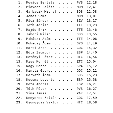
1.
Kovács Bertalan
. . . .
PVS
12,18
2.
Miavecz Balázs
. . . .
MOM
12,41
3.
Garbacik Michal
. . . .
SDS
12,58
4.
Jenes Soma
. . . . . .
MOM
13,01
5.
Rácz Sándor
. . . . . .
SZV
13,17
6.
Tóth Adrián
. . . . . .
TTE
13,23
7.
Hajdu Erik
. . . . . .
TTE
13,46
8.
Tábori Milán
. . . . .
SDS
13,55
9.
Miháczi Ádám
. . . . .
TTE
14,06
10.
Mohácsy Ádám
. . . . .
GYO
14,19
11.
Barti Áron
. . . . . .
GOC
14,32
12.
Bóta Zsombor
. . . . .
ESP
14,40
13.
Hetényi Péter
. . . . .
HTC
14,54
13.
Kiss Kornél
. . . . . .
ZTC
15,04
15.
Nagy Bence
. . . . . .
SPA
15,12
16.
Kintli György
. . . . .
GOC
15,12
17.
Horváth Ádám
. . . . .
SDS
15,23
18.
Kucsma Levente
. . . .
ESP
15,58
19.
Bóta András
. . . . . .
ESP
16,21
20.
Tóth Péter
. . . . . .
PVS
16,27
21.
Sima Tamás
. . . . . .
PAK
17,51
22.
Kenyeres Zoltán
. . . .
GOC
17,59
23.
Gyöngyösi Viktor
. . .
HTC
18,58