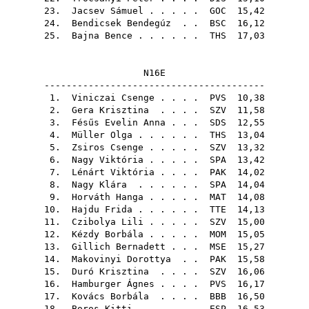
23.
Jacsev Sámuel
. . . . .
GOC
15,42
24.
Bendicsek Bendegúz
. .
BSC
16,12
25.
Bajna Bence
. . . . . .
THS
17,03
N16E
----------------------------------------
1.
Viniczai Csenge
. . . .
PVS
10,38
2.
Gera Krisztina
. . . .
SZV
11,58
3.
Fésűs Evelin Anna
. . .
SDS
12,55
4.
Müller Olga
. . . . . .
THS
13,04
5.
Zsiros Csenge
. . . . .
SZV
13,32
6.
Nagy Viktória
. . . . .
SPA
13,42
7.
Lénárt Viktória
. . . .
PAK
14,02
8.
Nagy Klára
. . . . . .
SPA
14,04
9.
Horváth Hanga
. . . . .
MAT
14,08
10.
Hajdu Frida
. . . . . .
TTE
14,13
11.
Czibolya Lili
. . . . .
SZV
15,00
12.
Kézdy Borbála
. . . . .
MOM
15,05
13.
Gillich Bernadett
. . .
MSE
15,27
14.
Makovinyi Dorottya
. .
PAK
15,58
15.
Duró Krisztina
. . . .
SZV
16,06
16.
Hamburger Ágnes
. . . .
PVS
16,17
17.
Kovács Borbála
. . . .
BBB
16,50
18.
Boros Kitti
. . . . . .
ESP
16,53