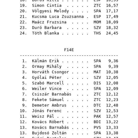
19.
Simon Cintia
. . . . .
ZTC
16,57
20.
Völgyesi Melody
. . . .
SPA
17,17
21.
Kucsma Luca Zsuzsanna
.
ESP
17,49
22.
Maácz Fruzsina
. . . .
MOM
18,09
23.
Duró Barbara
. . . . .
SZV
18,32
24.
Tóth Blanka
. . . . . .
THS
24,45
F14E
----------------------------------------
1.
Kálmán Erik
. . . . . .
SPA
9,36
2.
Ormay Mihály
. . . . .
SPA
9,39
3.
Horváth Csongor
. . . .
MAT
10,38
4.
Gyólai Péter
. . . . .
SZV
12,05
5.
Szabó Marcell
. . . . .
DIS
12,08
6.
Weiler Vince
. . . . .
SPA
12,09
7.
Csiszár Barnabás
. . .
ZTC
12,12
8.
Fekete Sámuel
. . . . .
ZTC
12,23
9.
Demeter Ambrus
. . . .
DTC
12,48
10.
Jónás Ferenc
. . . . .
SZV
12,53
11.
Weisz Pál
. . . . . . .
PAK
12,57
12.
Kovács Róbert
. . . . .
BDI
13,22
13.
Kovács Barnabás
. . . .
PVS
13,33
13.
Bujdosó Zoltán
. . . .
SPA
13,38