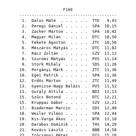
F16E
----------------------------------------
1.
Dalos Máté
. . . . . .
TTE
9,43
2.
Peregi Dániel
. . . . .
SPA
10,15
3.
Zacher Márton
. . . . .
SPA
10,42
4.
Magyar Milán
. . . . .
DTC
10,50
5.
Fekete Ágoston
. . . .
ZTC
10,56
6.
Mészáros Mátyás
. . . .
DTC
11,02
7.
Rácz Zoltán
. . . . . .
SZV
11,12
8.
Szuromi Mátyás
. . . .
PVS
11,14
9.
Stork Mihály
. . . . .
SDS
11,26
10.
Porgányi Márk
. . . . .
ZTC
11,36
10.
Egei Patrik
. . . . . .
SPA
11,36
12.
Erdős Márton
. . . . .
ZTC
11,49
13.
Gyenizse-Nagy Balázs
.
PVS
11,52
13.
Gurály Attila
. . . . .
BDI
12,13
15.
Szűcs Botond
. . . . .
DTC
12,21
15.
Kruppai Gábor
. . . . .
SZV
12,21
17.
Biederman Marcin
. . .
SDS
12,40
18.
Weiler Vilmos
. . . . .
SPA
12,44
19.
Kis-Varga Ákos
. . . .
BTK
13,10
20.
Darabos Dominik
. . . .
THS
14,29
21.
Kovács László
. . . . .
BBB
14,58
22.
Trócsányi Péter
. . . .
DIS
15,10