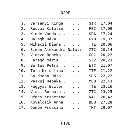
N20E
----------------------------------------
1.
Varsányi Kinga
. . . .
SIR
17,04
2.
Rusvai Katalin
. . . .
FSC
17,09
3.
Kinde Vanda
. . . . . .
SPA
17,24
4.
Balogh Réka
. . . . . .
GYO
19,37
5.
Miháczi Diana
. . . . .
TTE
20,06
6.
Simon Alexandra Natáli
ZTC
20,14
7.
Vincze Rebeka
. . . . .
GOC
20,22
8.
Faragó Mária
. . . . .
SZV
20,23
9.
Bartus Petra
. . . . .
ETC
21,07
10.
Tóth Krisztina
. . . .
TTE
21,22
11.
Goldmann Dóra
. . . . .
SDS
22,22
12.
Paskuj Rebeka
. . . . .
MCB
22,43
13.
Faggyas Eszter
. . . .
TTE
23,16
14.
Vissi Borbála
. . . . .
ZTC
23,25
15.
Dénes Krisztina
. . . .
KAL
26,42
16.
Kovalcsik Anna
. . . .
BBB
27,28
17.
Domán Fruzsina
. . . .
THT
29,07
F18E
----------------------------------------