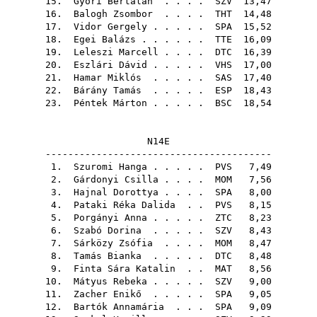
15.
Győri Bertalan
. . . .
SZV
13,47
16.
Balogh Zsombor
. . . .
THT
14,48
17.
Vidor Gergely
. . . . .
SPA
15,52
18.
Egei Balázs
. . . . . .
TTE
16,09
19.
Leleszi Marcell
. . . .
DTC
16,39
20.
Eszlári Dávid
. . . . .
VHS
17,00
21.
Hamar Miklós
. . . . .
SAS
17,40
22.
Bárány Tamás
. . . . .
ESP
18,43
23.
Péntek Márton
. . . . .
BSC
18,54
N14E
----------------------------------------
1.
Szuromi Hanga
. . . . .
PVS
7,49
2.
Gárdonyi Csilla
. . . .
MOM
7,56
3.
Hajnal Dorottya
. . . .
SPA
8,00
4.
Pataki Réka Dalida
. .
PVS
8,15
5.
Porgányi Anna
. . . . .
ZTC
8,23
6.
Szabó Dorina
. . . . .
SZV
8,43
7.
Sárközy Zsófia
. . . .
MOM
8,47
8.
Tamás Bianka
. . . . .
DTC
8,48
9.
Finta Sára Katalin
. .
MAT
8,56
10.
Mátyus Rebeka
. . . . .
SZV
9,00
11.
Zacher Enikő
. . . . .
SPA
9,05
12.
Bartók Annamária
. . .
SPA
9,09