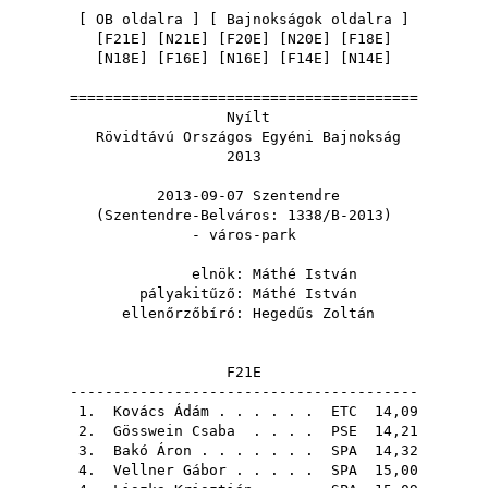
[
OB oldalra
] [
Bajnokságok oldalra
]
[
F21E
] [
N21E
] [
F20E
] [
N20E
] [
F18E
]
[
N18E
] [
F16E
] [
N16E
] [
F14E
] [
N14E
]
========================================
Nyílt
Rövidtávú Országos Egyéni Bajnokság
2013
2013-09-07 Szentendre
(Szentendre-Belváros: 1338/B-2013)
- város-park
elnök:
Máthé István
pályakitűző:
Máthé István
ellenőrzőbíró:
Hegedűs Zoltán
F21E
----------------------------------------
1.
Kovács Ádám
. . . . . .
ETC
14,09
2.
Gösswein Csaba
. . . .
PSE
14,21
3.
Bakó Áron
. . . . . . .
SPA
14,32
4.
Vellner Gábor
. . . . .
SPA
15,00