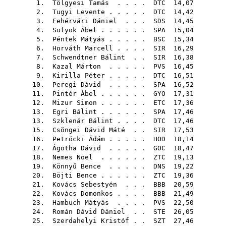
1.
Tölgyesi Tamás
. . . .
DTC
14,07
2.
Tugyi Levente
. . . . .
DTC
14,42
3.
Fehérvári Dániel
. . .
SDS
14,45
4.
Sulyok Ábel
. . . . . .
SPA
15,04
5.
Péntek Mátyás
. . . . .
BSC
15,34
6.
Horváth Marcell
. . . .
SIR
16,29
7.
Schwendtner Bálint
. .
SIR
16,38
8.
Kazal Márton
. . . . .
PVS
16,45
9.
Kirilla Péter
. . . . .
DTC
16,51
10.
Peregi Dávid
. . . . .
SPA
16,52
11.
Pintér Ábel
. . . . . .
GYO
17,31
12.
Mizur Simon
. . . . . .
ETC
17,36
13.
Egri Bálint
. . . . . .
SPA
17,46
13.
Szklenár Bálint
. . . .
DTC
17,46
15.
Csöngei Dávid Máté
. .
SIR
17,53
16.
Petrócki Ádám
. . . . .
HOD
18,14
17.
Ágotha Dávid
. . . . .
GOC
18,47
18.
Nemes Noel
. . . . . .
ZTC
19,13
19.
Könnyű Bence
. . . . .
DNS
19,22
20.
Böjti Bence
. . . . . .
ZTC
19,36
21.
Kovács Sebestyén
. . .
BBB
20,59
22.
Kovács Domonkos
. . . .
BBB
21,49
23.
Hambuch Mátyás
. . . .
PVS
22,50
24.
Román Dávid Dániel
. .
STE
26,05
25.
Szerdahelyi Kristóf
. .
SZT
27,46