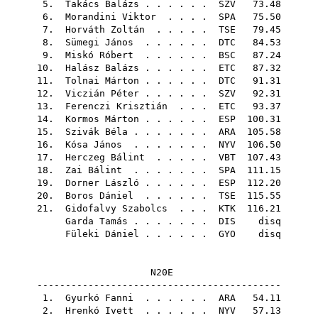
5.
Takács Balázs
. . . . . .
SZV
73.48
6.
Morandini Viktor
. . . .
SPA
75.50
7.
Horváth Zoltán
. . . . .
TSE
79.45
8.
Sümegi János
. . . . . .
DTC
84.53
9.
Miskó Róbert
. . . . . .
BSC
87.24
10.
Halász Balázs
. . . . . .
ETC
87.32
11.
Tolnai Márton
. . . . . .
DTC
91.31
12.
Viczián Péter
. . . . . .
SZV
92.31
13.
Ferenczi Krisztián
. . .
ETC
93.37
14.
Kormos Márton
. . . . . .
ESP
100.31
15.
Szivák Béla
. . . . . . .
ARA
105.58
16.
Kósa János
. . . . . . .
NYV
106.50
17.
Herczeg Bálint
. . . . .
VBT
107.43
18.
Zai Bálint
. . . . . . .
SPA
111.15
19.
Dorner László
. . . . . .
ESP
112.20
20.
Boros Dániel
. . . . . .
TSE
115.55
21.
Gidofalvy Szabolcs
. . .
KTK
116.21
Garda Tamás
. . . . . . .
DIS
disq
Füleki Dániel
. . . . . .
GYO
disq
N20E
-------------------------------------------
1.
Gyurkó Fanni
. . . . . .
ARA
54.11
2.
Hrenkó Ivett
. . . . . .
NYV
57.13