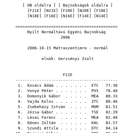
[
OB oldalra
] [
Bajnokságok oldalra
]
[
F21E
] [
N21E
] [
F20E
] [
N20E
] [
F18E
]
[
N18E
] [
F16E
] [
N16E
] [
F14E
] [
N14E
]
===========================================
Nyílt Normáltávú Egyéni Bajnokság
2006
2006-10-15 Mátraszentimre - normál
elnök:
Gerzsényi Zsolt
F21E
-------------------------------------------
1.
Kovács Ádám
. . . . . . .
ETC
77.30
2.
Vonyó Péter
. . . . . . .
PVS
78.40
3.
Domonyik Gábor
. . . . .
MEA
80.33
4.
Vajda Kolos
. . . . . . .
ZTC
80.46
5.
Zsebeházy István
. . . .
MOM
81.51
6.
Józsa Gábor
. . . . . . .
TSE
82.29
7.
Lévai Ferenc
. . . . . .
MEA
82.48
8.
Dénes Zoltán
. . . . . .
KAL
82.57
9.
Szundi Attila
. . . . . .
DTC
84.14