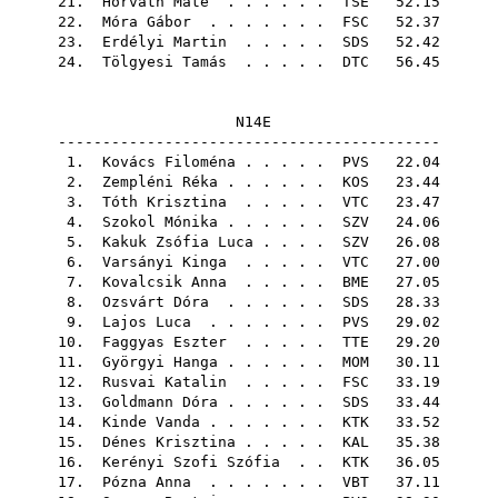
21.
Horváth Máté
. . . . . .
TSE
52.15
22.
Móra Gábor
. . . . . . .
FSC
52.37
23.
Erdélyi Martin
. . . . .
SDS
52.42
24.
Tölgyesi Tamás
. . . . .
DTC
56.45
N14E
-------------------------------------------
1.
Kovács Filoména
. . . . .
PVS
22.04
2.
Zempléni Réka
. . . . . .
KOS
23.44
3.
Tóth Krisztina
. . . . .
VTC
23.47
4.
Szokol Mónika
. . . . . .
SZV
24.06
5.
Kakuk Zsófia Luca
. . . .
SZV
26.08
6.
Varsányi Kinga
. . . . .
VTC
27.00
7.
Kovalcsik Anna
. . . . .
BME
27.05
8.
Ozsvárt Dóra
. . . . . .
SDS
28.33
9.
Lajos Luca
. . . . . . .
PVS
29.02
10.
Faggyas Eszter
. . . . .
TTE
29.20
11.
Györgyi Hanga
. . . . . .
MOM
30.11
12.
Rusvai Katalin
. . . . .
FSC
33.19
13.
Goldmann Dóra
. . . . . .
SDS
33.44
14.
Kinde Vanda
. . . . . . .
KTK
33.52
15.
Dénes Krisztina
. . . . .
KAL
35.38
16.
Kerényi Szofi Szófia
. .
KTK
36.05
17.
Pózna Anna
. . . . . . .
VBT
37.11