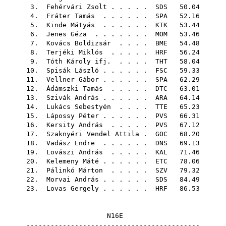
3.
Fehérvári Zsolt
. . . . .
SDS
50.04
4.
Fráter Tamás
. . . . . .
SPA
52.16
5.
Kinde Mátyás
. . . . . .
KTK
53.44
6.
Jenes Géza
. . . . . . .
MOM
53.46
7.
Kovács Boldizsár
. . . .
BME
54.48
8.
Terjéki Miklós
. . . . .
HRF
56.24
9.
Tóth Károly ifj.
. . . .
THT
58.04
10.
Spisák László
. . . . . .
FSC
59.33
11.
Vellner Gábor
. . . . . .
SPA
62.29
12.
Ádámszki Tamás
. . . . .
DTC
63.01
13.
Szivák András
. . . . . .
ARA
64.14
14.
Lukács Sebestyén
. . . .
TTE
65.23
15.
Lápossy Péter
. . . . . .
PVS
66.31
16.
Kersity András
. . . . .
PVS
67.12
17.
Szaknyéri Vendel Attila
.
GOC
68.20
18.
Vadász Endre
. . . . . .
DNS
69.13
19.
Lovászi András
. . . . .
KAL
71.46
20.
Kelemeny Máté
. . . . . .
ETC
78.06
21.
Pálinkó Márton
. . . . .
SZV
79.32
22.
Morvai András
. . . . . .
SDS
84.49
23.
Lovas Gergely
. . . . . .
HRF
86.53
N16E
-------------------------------------------