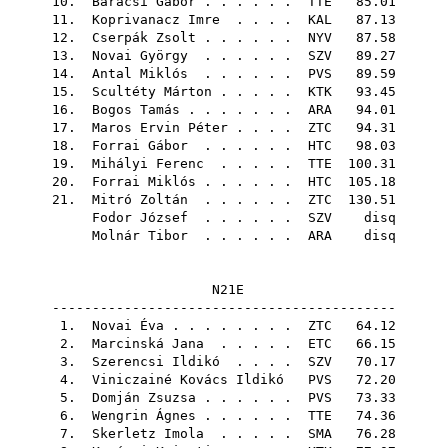
10.
Baracsi Gábor
. . . . . .
TTE
85.01
11.
Koprivanacz Imre
. . . .
KAL
87.13
12.
Cserpák Zsolt
. . . . . .
NYV
87.58
13.
Novai György
. . . . . .
SZV
89.27
14.
Antal Miklós
. . . . . .
PVS
89.59
15.
Scultéty Márton
. . . . .
KTK
93.45
16.
Bogos Tamás
. . . . . . .
ARA
94.01
17.
Maros Ervin Péter
. . . .
ZTC
94.31
18.
Forrai Gábor
. . . . . .
HTC
98.03
19.
Mihályi Ferenc
. . . . .
TTE
100.31
20.
Forrai Miklós
. . . . . .
HTC
105.18
21.
Mitró Zoltán
. . . . . .
ZTC
130.51
Fodor József
. . . . . .
SZV
disq
Molnár Tibor
. . . . . .
ARA
disq
N21E
-------------------------------------------
1.
Novai Éva
. . . . . . . .
ZTC
64.12
2.
Marcinská Jana
. . . . .
ETC
66.15
3.
Szerencsi Ildikó
. . . .
SZV
70.17
4.
Viniczainé Kovács Ildikó
PVS
72.20
5.
Domján Zsuzsa
. . . . . .
PVS
73.33
6.
Wengrin Ágnes
. . . . . .
TTE
74.36
7.
Skerletz Imola
. . . . .
SMA
76.28