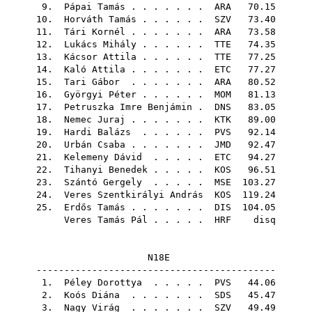
9.
Pápai Tamás
. . . . . . .
ARA
70.15
10.
Horváth Tamás
. . . . . .
SZV
73.40
11.
Tári Kornél
. . . . . . .
ARA
73.58
12.
Lukács Mihály
. . . . . .
TTE
74.35
13.
Kácsor Attila
. . . . . .
TTE
77.25
14.
Kaló Attila
. . . . . . .
ETC
77.27
15.
Tari Gábor
. . . . . . .
ARA
80.52
16.
Györgyi Péter
. . . . . .
MOM
81.13
17.
Petruszka Imre Benjámin
.
DNS
83.05
18.
Nemec Juraj
. . . . . . .
KTK
89.00
19.
Hardi Balázs
. . . . . .
PVS
92.14
20.
Urbán Csaba
. . . . . . .
JMD
92.47
21.
Kelemeny Dávid
. . . . .
ETC
94.27
22.
Tihanyi Benedek
. . . . .
KOS
96.51
23.
Szántó Gergely
. . . . .
MSE
103.27
24.
Veres Szentkirályi András
KOS
119.24
25.
Erdős Tamás
. . . . . . .
DIS
104.05
Veres Tamás Pál
. . . . .
HRF
disq
N18E
-------------------------------------------
1.
Péley Dorottya
. . . . .
PVS
44.06
2.
Koós Diána
. . . . . . .
SDS
45.47
3.
Nagy Virág
. . . . . . .
SZV
49.49