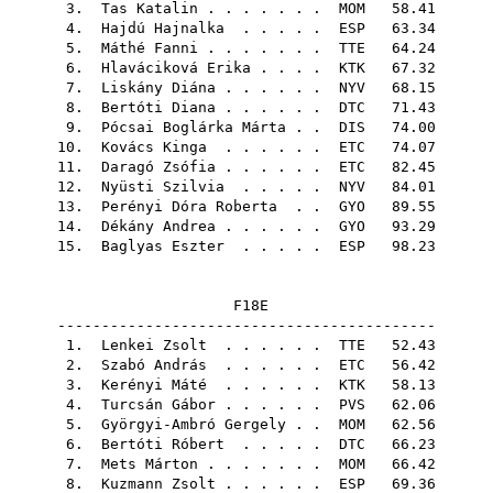
3.
Tas Katalin
. . . . . . .
MOM
58.41
4.
Hajdú Hajnalka
. . . . .
ESP
63.34
5.
Máthé Fanni
. . . . . . .
TTE
64.24
6.
Hlaváciková Erika
. . . .
KTK
67.32
7.
Liskány Diána
. . . . . .
NYV
68.15
8.
Bertóti Diana
. . . . . .
DTC
71.43
9.
Pócsai Boglárka Márta
. .
DIS
74.00
10.
Kovács Kinga
. . . . . .
ETC
74.07
11.
Daragó Zsófia
. . . . . .
ETC
82.45
12.
Nyüsti Szilvia
. . . . .
NYV
84.01
13.
Perényi Dóra Roberta
. .
GYO
89.55
14.
Dékány Andrea
. . . . . .
GYO
93.29
15.
Baglyas Eszter
. . . . .
ESP
98.23
F18E
-------------------------------------------
1.
Lenkei Zsolt
. . . . . .
TTE
52.43
2.
Szabó András
. . . . . .
ETC
56.42
3.
Kerényi Máté
. . . . . .
KTK
58.13
4.
Turcsán Gábor
. . . . . .
PVS
62.06
5.
Györgyi-Ambró Gergely
. .
MOM
62.56
6.
Bertóti Róbert
. . . . .
DTC
66.23
7.
Mets Márton
. . . . . . .
MOM
66.42
8.
Kuzmann Zsolt
. . . . . .
ESP
69.36