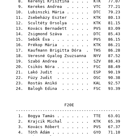
8.
Kerényi Krisztina
. . . .
KTK
77.07
9.
Kerekes Andrea
. . . . .
VTC
77.21
10.
Lubinszki Mária
. . . . .
DTC
79.23
11.
Zsebeházy Eszter
. . . .
KTK
80.13
12.
Scultéty Orsolya
. . . .
KTK
81.15
13.
Kovács Bernadett
. . . .
PVS
83.09
14.
Zsigmond Száva
. . . . .
DTC
85.43
15.
Sebők Éva
. . . . . . . .
PVS
86.15
16.
Prékop Mária
. . . . . .
KTK
86.21
17.
Kaufmann Brigitta Dóra
.
THS
86.28
18.
Veresné Gyalog Zsuzsanna
NYV
87.52
19.
Szabó Andrea
. . . . . .
SZV
88.43
20.
Csikós Nóra
. . . . . . .
FSC
88.49
21.
Lakó Judit
. . . . . . .
ESP
90.19
22.
Füzy Judit
. . . . . . .
OSC
90.38
23.
Rostás Anikó
. . . . . .
KAL
92.57
24.
Balogh Edina
. . . . . .
FSC
93.39
F20E
-------------------------------------------
1.
Bogya Tamás
. . . . . . .
TTE
63.01
2.
Krajcik Michal
. . . . .
KTK
65.39
3.
Kovács Róbert
. . . . . .
PVS
67.37
4.
Tóth Ádám
. . . . . . . .
GYO
71.10