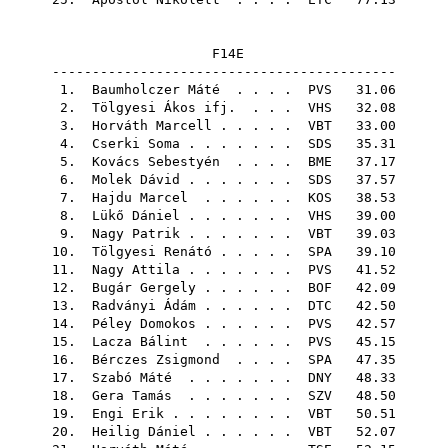
F14E
-------------------------------------------
1.
Baumholczer Máté
. . . .
PVS
31.06
2.
Tölgyesi Ákos ifj.
. . .
VHS
32.08
3.
Horváth Marcell
. . . . .
VBT
33.00
4.
Cserki Soma
. . . . . . .
SDS
35.31
5.
Kovács Sebestyén
. . . .
BME
37.17
6.
Molek Dávid
. . . . . . .
SDS
37.57
7.
Hajdu Marcel
. . . . . .
KOS
38.53
8.
Lükő Dániel
. . . . . . .
VHS
39.00
9.
Nagy Patrik
. . . . . . .
VBT
39.03
10.
Tölgyesi Renátó
. . . . .
SPA
39.10
11.
Nagy Attila
. . . . . . .
PVS
41.52
12.
Bugár Gergely
. . . . . .
BOF
42.09
13.
Radványi Ádám
. . . . . .
DTC
42.50
14.
Péley Domokos
. . . . . .
PVS
42.57
15.
Lacza Bálint
. . . . . .
PVS
45.15
16.
Bérczes Zsigmond
. . . .
SPA
47.35
17.
Szabó Máté
. . . . . . .
DNY
48.33
18.
Gera Tamás
. . . . . . .
SZV
48.50
19.
Engi Erik
. . . . . . . .
VBT
50.51
20.
Heilig Dániel
. . . . . .
VBT
52.07