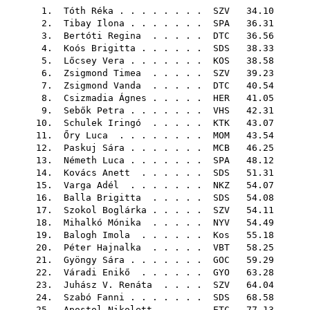
1.
Tóth Réka
. . . . . . . .
SZV
34.10
2.
Tibay Ilona
. . . . . . .
SPA
36.31
3.
Bertóti Regina
. . . . .
DTC
36.56
4.
Koós Brigitta
. . . . . .
SDS
38.33
5.
Lőcsey Vera
. . . . . . .
KOS
38.58
6.
Zsigmond Timea
. . . . .
SZV
39.23
7.
Zsigmond Vanda
. . . . .
DTC
40.54
8.
Csizmadia Ágnes
. . . . .
HER
41.05
9.
Sebők Petra
. . . . . . .
VHS
42.31
10.
Schulek Iringó
. . . . .
KTK
43.07
11.
Őry Luca
. . . . . . . .
MOM
43.54
12.
Paskuj Sára
. . . . . . .
MCB
46.25
13.
Németh Luca
. . . . . . .
SPA
48.12
14.
Kovács Anett
. . . . . .
SDS
51.31
15.
Varga Adél
. . . . . . .
NKZ
54.07
16.
Balla Brigitta
. . . . .
SDS
54.08
17.
Szokol Boglárka
. . . . .
SZV
54.11
18.
Mihalkó Mónika
. . . . .
NYV
54.49
19.
Balogh Imola
. . . . . .
Kos
55.18
20.
Péter Hajnalka
. . . . .
VBT
58.25
21.
Gyöngy Sára
. . . . . . .
GOC
59.29
22.
Váradi Enikő
. . . . . .
GYO
63.28
23.
Juhász V. Renáta
. . . .
SZV
64.04
24.
Szabó Fanni
. . . . . . .
SDS
68.58
25.
Apostol Nikolett
. . . .
ETC
77.13