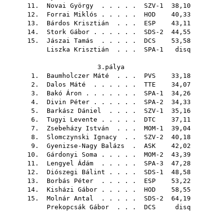
11.
Novai György
. . . . . SZV-1 38,10
12.
Forrai Miklós
. . . . .
HOD
40,33
13.
Bárdos Krisztián
. . .
ESP
43,11
14.
Stork Gábor
. . . . . . SDS-2 44,55
15.
Jászai Tamás
. . . . .
DCS
53,58
Liszka Krisztián
. . . SPA-1 disq
3.pálya
1.
Baumholczer Máté
. . .
PVS
33,18
2.
Dalos Máté
. . . . . .
TTE
34,07
3.
Bakó Áron
. . . . . . . SPA-1 34,26
4.
Divin Péter
. . . . . . SPA-2 34,33
5.
Barkász Dániel
. . . . SZV-1 35,16
6.
Tugyi Levente
. . . . .
DTC
37,11
7.
Zsebeházy István
. . . MOM-1 39,04
8.
Slomczynski Ignacy
. . SZV-2 40,18
9.
Gyenizse-Nagy Balázs
.
ASK
42,02
10.
Gárdonyi Soma
. . . . . MOM-2 43,39
11.
Lengyel Ádám
. . . . . SPA-3 47,28
12.
Diószegi Bálint
. . . . SDS-1 48,58
13.
Borbás Péter
. . . . .
ESP
53,22
14.
Kisházi Gábor
. . . . .
HOD
58,55
15.
Molnár Antal
. . . . . SDS-2 64,19
Prekopcsák Gábor
. . .
DCS
disq