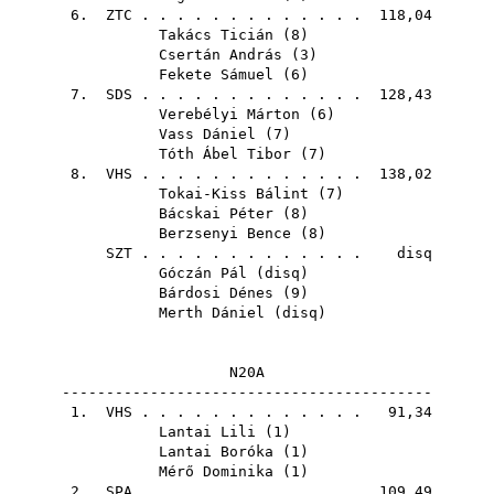
6.
ZTC
. . . . . . . . . . . . . 118,04
Takács Ticián
(
8
)
Csertán András
(
3
)
Fekete Sámuel
(
6
)
7.
SDS
. . . . . . . . . . . . . 128,43
Verebélyi Márton
(
6
)
Vass Dániel
(
7
)
Tóth Ábel Tibor
(
7
)
8.
VHS
. . . . . . . . . . . . . 138,02
Tokai-Kiss Bálint
(
7
)
Bácskai Péter
(
8
)
Berzsenyi Bence
(
8
)
SZT
. . . . . . . . . . . . . disq
Góczán Pál
(
disq
)
Bárdosi Dénes
(
9
)
Merth Dániel
(
disq
)
N20A
------------------------------------------
1.
VHS
. . . . . . . . . . . . . 91,34
Lantai Lili
(
1
)
Lantai Boróka
(
1
)
Mérő Dominika
(
1
)
2.
SPA
. . . . . . . . . . . . . 109,49