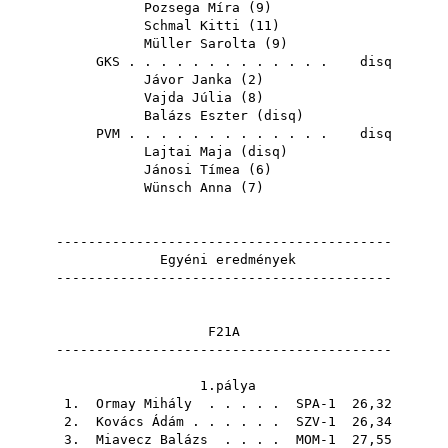
Pozsega Míra
(
9
)
Schmal Kitti
(
11
)
Müller Sarolta
(
9
)
GKS
. . . . . . . . . . . . . disq
Jávor Janka
(
2
)
Vajda Júlia
(
8
)
Balázs Eszter
(
disq
)
PVM
. . . . . . . . . . . . . disq
Lajtai Maja
(
disq
)
Jánosi Tímea
(
6
)
Wünsch Anna
(
7
)
------------------------------------------
Egyéni eredmények
------------------------------------------
F21A
------------------------------------------
1.pálya
1.
Ormay Mihály
. . . . . SPA-1 26,32
2.
Kovács Ádám
. . . . . . SZV-1 26,34
3.
Miavecz Balázs
. . . . MOM-1 27,55