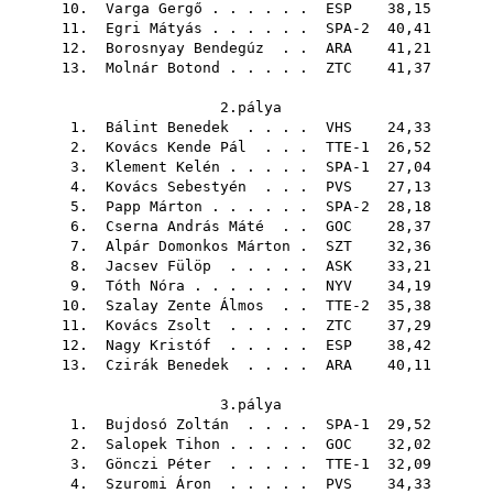
10.
Varga Gergő
. . . . . .
ESP
38,15
11.
Egri Mátyás
. . . . . . SPA-2 40,41
12.
Borosnyay Bendegúz
. .
ARA
41,21
13.
Molnár Botond
. . . . .
ZTC
41,37
2.pálya
1.
Bálint Benedek
. . . .
VHS
24,33
2.
Kovács Kende Pál
. . . TTE-1 26,52
3.
Klement Kelén
. . . . . SPA-1 27,04
4.
Kovács Sebestyén
. . .
PVS
27,13
5.
Papp Márton
. . . . . . SPA-2 28,18
6.
Cserna András Máté
. .
GOC
28,37
7.
Alpár Domonkos Márton
.
SZT
32,36
8.
Jacsev Fülöp
. . . . .
ASK
33,21
9.
Tóth Nóra
. . . . . . .
NYV
34,19
10.
Szalay Zente Álmos
. . TTE-2 35,38
11.
Kovács Zsolt
. . . . .
ZTC
37,29
12.
Nagy Kristóf
. . . . .
ESP
38,42
13.
Czirák Benedek
. . . .
ARA
40,11
3.pálya
1.
Bujdosó Zoltán
. . . . SPA-1 29,52
2.
Salopek Tihon
. . . . .
GOC
32,02
3.
Gönczi Péter
. . . . . TTE-1 32,09
4.
Szuromi Áron
. . . . .
PVS
34,33