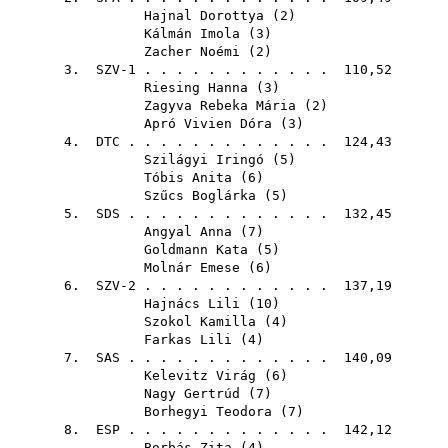
Hajnal Dorottya
(
2
)
Kálmán Imola
(
3
)
Zacher Noémi
(
2
)
3. SZV-1 . . . . . . . . . . . . 110,52
Riesing Hanna
(
3
)
Zagyva Rebeka Mária
(
2
)
Apró Vivien Dóra
(
3
)
4.
DTC
. . . . . . . . . . . . . 124,43
Szilágyi Iringó
(
5
)
Tóbis Anita
(
6
)
Szűcs Boglárka
(
5
)
5.
SDS
. . . . . . . . . . . . . 132,45
Angyal Anna
(
7
)
Goldmann Kata
(
5
)
Molnár Emese
(
6
)
6. SZV-2 . . . . . . . . . . . . 137,19
Hajnács Lili
(
10
)
Szokol Kamilla
(
4
)
Farkas Lili
(
4
)
7.
SAS
. . . . . . . . . . . . . 140,09
Kelevitz Virág
(
6
)
Nagy Gertrúd
(
7
)
Borhegyi Teodora
(
7
)
8.
ESP
. . . . . . . . . . . . . 142,12
Borbás Zita
(
4
)