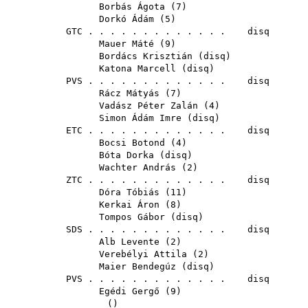
Borbás Ágota
(
7
)
Dorkó Ádám
(
5
)
GTC
. . . . . . . . . . . . . disq
Mauer Máté
(
9
)
Bordács Krisztián
(
disq
)
Katona Marcell
(
disq
)
PVS
. . . . . . . . . . . . . disq
Rácz Mátyás
(
7
)
Vadász Péter Zalán
(
4
)
Simon Ádám Imre
(
disq
)
ETC
. . . . . . . . . . . . . disq
Bocsi Botond
(
4
)
Bóta Dorka
(
disq
)
Wachter András
(
2
)
ZTC
. . . . . . . . . . . . . disq
Dóra Tóbiás
(
11
)
Kerkai Áron
(
8
)
Tompos Gábor
(
disq
)
SDS
. . . . . . . . . . . . . disq
Alb Levente
(
2
)
Verebélyi Attila
(
2
)
Maier Bendegúz
(
disq
)
PVS
. . . . . . . . . . . . . disq
Egédi Gergő
(
9
)
()