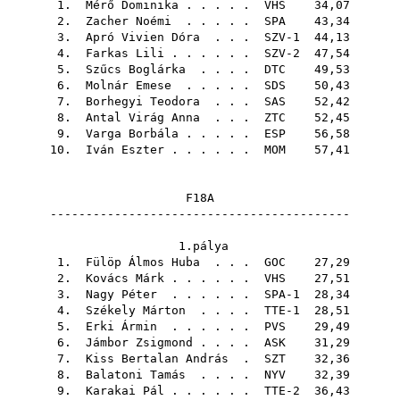
1.
Mérő Dominika
. . . . .
VHS
34,07
2.
Zacher Noémi
. . . . .
SPA
43,34
3.
Apró Vivien Dóra
. . . SZV-1 44,13
4.
Farkas Lili
. . . . . . SZV-2 47,54
5.
Szűcs Boglárka
. . . .
DTC
49,53
6.
Molnár Emese
. . . . .
SDS
50,43
7.
Borhegyi Teodora
. . .
SAS
52,42
8.
Antal Virág Anna
. . .
ZTC
52,45
9.
Varga Borbála
. . . . .
ESP
56,58
10.
Iván Eszter
. . . . . .
MOM
57,41
F18A
------------------------------------------
1.pálya
1.
Fülöp Álmos Huba
. . .
GOC
27,29
2.
Kovács Márk
. . . . . .
VHS
27,51
3.
Nagy Péter
. . . . . . SPA-1 28,34
4.
Székely Márton
. . . . TTE-1 28,51
5.
Erki Ármin
. . . . . .
PVS
29,49
6.
Jámbor Zsigmond
. . . .
ASK
31,29
7.
Kiss Bertalan András
.
SZT
32,36
8.
Balatoni Tamás
. . . .
NYV
32,39
9.
Karakai Pál
. . . . . . TTE-2 36,43