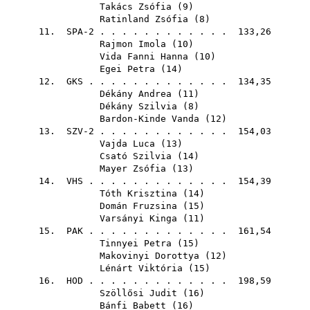
Takács Zsófia
(
9
)
Ratinland Zsófia
(
8
)
11. SPA-2 . . . . . . . . . . . . 133,26
Rajmon Imola
(
10
)
Vida Fanni Hanna
(
10
)
Egei Petra
(
14
)
12.
GKS
. . . . . . . . . . . . . 134,35
Dékány Andrea
(
11
)
Dékány Szilvia
(
8
)
Bardon-Kinde Vanda
(
12
)
13. SZV-2 . . . . . . . . . . . . 154,03
Vajda Luca
(
13
)
Csató Szilvia
(
14
)
Mayer Zsófia
(
13
)
14.
VHS
. . . . . . . . . . . . . 154,39
Tóth Krisztina
(
14
)
Domán Fruzsina
(
15
)
Varsányi Kinga
(
11
)
15.
PAK
. . . . . . . . . . . . . 161,54
Tinnyei Petra
(
15
)
Makovinyi Dorottya
(
12
)
Lénárt Viktória
(
15
)
16.
HOD
. . . . . . . . . . . . . 198,59
Szöllősi Judit
(
16
)
Bánfi Babett
(
16
)