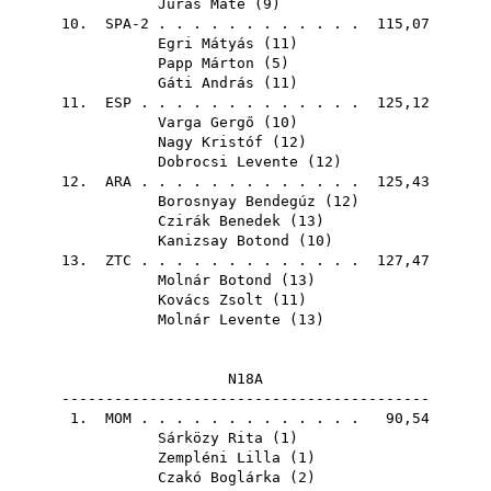
Jurás Máté
(
9
)
10. SPA-2 . . . . . . . . . . . . 115,07
Egri Mátyás
(
11
)
Papp Márton
(
5
)
Gáti András
(
11
)
11.
ESP
. . . . . . . . . . . . . 125,12
Varga Gergő
(
10
)
Nagy Kristóf
(
12
)
Dobrocsi Levente
(
12
)
12.
ARA
. . . . . . . . . . . . . 125,43
Borosnyay Bendegúz
(
12
)
Czirák Benedek
(
13
)
Kanizsay Botond
(
10
)
13.
ZTC
. . . . . . . . . . . . . 127,47
Molnár Botond
(
13
)
Kovács Zsolt
(
11
)
Molnár Levente
(
13
)
N18A
------------------------------------------
1.
MOM
. . . . . . . . . . . . . 90,54
Sárközy Rita
(
1
)
Zempléni Lilla
(
1
)
Czakó Boglárka
(
2
)