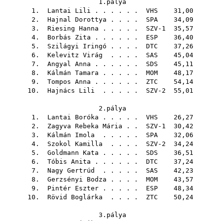
1.pálya
1.
Lantai Lili
. . . . . .
VHS
31,00
2.
Hajnal Dorottya
. . . .
SPA
34,09
3.
Riesing Hanna
. . . . . SZV-1 35,57
4.
Borbás Zita
. . . . . .
ESP
36,40
5.
Szilágyi Iringó
. . . .
DTC
37,26
6.
Kelevitz Virág
. . . .
SAS
45,04
7.
Angyal Anna
. . . . . .
SDS
45,11
8.
Kálmán Tamara
. . . . .
MOM
48,17
9.
Tompos Anna
. . . . . .
ZTC
54,14
10.
Hajnács Lili
. . . . . SZV-2 55,01
2.pálya
1.
Lantai Boróka
. . . . .
VHS
26,27
2.
Zagyva Rebeka Mária
. . SZV-1 30,42
3.
Kálmán Imola
. . . . .
SPA
32,06
4.
Szokol Kamilla
. . . . SZV-2 34,24
5.
Goldmann Kata
. . . . .
SDS
36,51
6.
Tóbis Anita
. . . . . .
DTC
37,24
7.
Nagy Gertrúd
. . . . .
SAS
42,23
8.
Gerzsényi Bodza
. . . .
MOM
43,57
9.
Pintér Eszter
. . . . .
ESP
48,34
10.
Rövid Boglárka
. . . .
ZTC
50,24
3.pálya