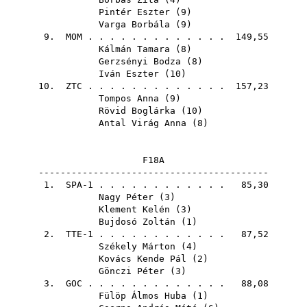
Pintér Eszter
(
9
)
Varga Borbála
(
9
)
9.
MOM
. . . . . . . . . . . . . 149,55
Kálmán Tamara
(
8
)
Gerzsényi Bodza
(
8
)
Iván Eszter
(
10
)
10.
ZTC
. . . . . . . . . . . . . 157,23
Tompos Anna
(
9
)
Rövid Boglárka
(
10
)
Antal Virág Anna
(
8
)
F18A
------------------------------------------
1. SPA-1 . . . . . . . . . . . . 85,30
Nagy Péter
(
3
)
Klement Kelén
(
3
)
Bujdosó Zoltán
(
1
)
2. TTE-1 . . . . . . . . . . . . 87,52
Székely Márton
(
4
)
Kovács Kende Pál
(
2
)
Gönczi Péter
(
3
)
3.
GOC
. . . . . . . . . . . . . 88,08
Fülöp Álmos Huba
(
1
)