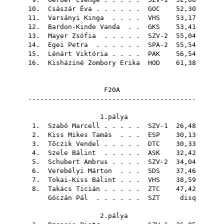
10.
Császár Éva
. . . . . .
GOC
52,30
11.
Varsányi Kinga
. . . .
VHS
53,17
12.
Bardon-Kinde Vanda
. .
GKS
53,41
13.
Mayer Zsófia
. . . . . SZV-2 55,04
14.
Egei Petra
. . . . . . SPA-2 55,54
15.
Lénárt Viktória
. . . .
PAK
56,54
16.
Kisháziné Zombory Erika
HOD
61,38
F20A
------------------------------------------
1.pálya
1.
Szabó Marcell
. . . . . SZV-1 26,48
2.
Kiss Mikes Tamás
. . .
ESP
30,13
3.
Tőczik Vendel
. . . . .
DTC
30,33
4.
Szele Bálint
. . . . .
ASK
32,42
5.
Schubert Ambrus
. . . . SZV-2 34,04
6.
Verebélyi Márton
. . .
SDS
37,46
7.
Tokai-Kiss Bálint
. . .
VHS
38,59
8.
Takács Ticián
. . . . .
ZTC
47,42
Góczán Pál
. . . . . .
SZT
disq
2.pálya