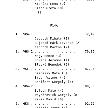
Kisházi Emma
(
9
)
Szabó Gréta
(
8
)
()
F14A
------------------------------------------
1. SPA-1 . . . . . . . . . . . . 72,49
Csoboth Mihály
(
1
)
Bujdosó Márk Levente
(
2
)
Csoboth Márton
(
2
)
2. VHS-1 . . . . . . . . . . . . 79,05
Nagy Bence
(
3
)
Kovács Jeromos
(
1
)
Blaskó Benedek
(
2
)
3.
VSE
. . . . . . . . . . . . . 87,04
Szepessy Máté
(
5
)
Braun Vilmos
(
4
)
Bonifert Gergely
(
5
)
4. SPA-2 . . . . . . . . . . . . 88,58
Balogh Máté
(
4
)
Woynárovich Gergely
(
8
)
Veres Dávid
(
6
)
5.
GKS
. . . . . . . . . . . . . 92,59
Császár Arzén
(
6
)