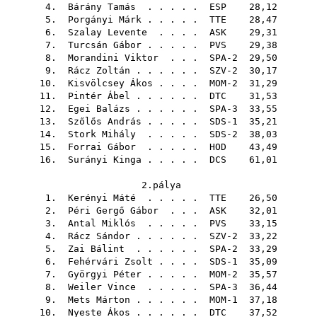
4.
Bárány Tamás
. . . . .
ESP
28,12
5.
Porgányi Márk
. . . . .
TTE
28,47
6.
Szalay Levente
. . . .
ASK
29,31
7.
Turcsán Gábor
. . . . .
PVS
29,38
8.
Morandini Viktor
. . . SPA-2 29,50
9.
Rácz Zoltán
. . . . . . SZV-2 30,17
10.
Kisvölcsey Ákos
. . . . MOM-2 31,29
11.
Pintér Ábel
. . . . . .
DTC
31,53
12.
Egei Balázs
. . . . . . SPA-3 33,55
13.
Szőlős András
. . . . . SDS-1 35,21
14.
Stork Mihály
. . . . . SDS-2 38,03
15.
Forrai Gábor
. . . . .
HOD
43,49
16.
Surányi Kinga
. . . . .
DCS
61,01
2.pálya
1.
Kerényi Máté
. . . . .
TTE
26,50
2.
Péri Gergő Gábor
. . .
ASK
32,01
3.
Antal Miklós
. . . . .
PVS
33,15
4.
Rácz Sándor
. . . . . . SZV-2 33,22
5.
Zai Bálint
. . . . . . SPA-2 33,29
6.
Fehérvári Zsolt
. . . . SDS-1 35,09
7.
Györgyi Péter
. . . . . MOM-2 35,57
8.
Weiler Vince
. . . . . SPA-3 36,44
9.
Mets Márton
. . . . . . MOM-1 37,18
10.
Nyeste Ákos
. . . . . .
DTC
37,52