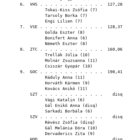
6.
VHS
. . . . . . . . . . . . . 127,28
Tokai-Kiss Zsófia
(
7
)
Tarsoly Borka
(
7
)
Engi Lilien
(
7
)
7.
VSE
. . . . . . . . . . . . . 128,37
Golda Eszter
(
8
)
Bonifert Anna
(
6
)
Németh Eszter
(
8
)
8.
ZTC
. . . . . . . . . . . . . 160,06
Trellák Júlia
(
10
)
Molnár Zsuzsanna
(
11
)
Csiszár Gyopár
(
10
)
9.
GOC
. . . . . . . . . . . . . 190,41
Ráduly Anna
(
11
)
Horváth Kármen
(
9
)
Kovács Anikó
(
11
)
SZT
. . . . . . . . . . . . . disq
Vági Katalin
(
6
)
Gál Enikő Anna
(
disq
)
Sarkadi Borbála
(
6
)
SZV
. . . . . . . . . . . . . disq
Révész Zsófia
(
disq
)
Gál Melánia Dóra
(
10
)
Dervaderics Zita
(
9
)
HOD
. . . . . . . . . . . . . disq