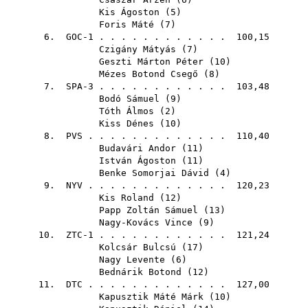
Kis Ágoston
(
5
)
Foris Máté
(
7
)
6. GOC-1 . . . . . . . . . . . . 100,15
Czigány Mátyás
(
7
)
Geszti Márton Péter
(
10
)
Mézes Botond Csegő
(
8
)
7. SPA-3 . . . . . . . . . . . . 103,48
Bodó Sámuel
(
9
)
Tóth Álmos
(
2
)
Kiss Dénes
(
10
)
8.
PVS
. . . . . . . . . . . . . 110,40
Budavári Andor
(
11
)
István Ágoston
(
11
)
Benke Somorjai Dávid
(
4
)
9.
NYV
. . . . . . . . . . . . . 120,23
Kis Roland
(
12
)
Papp Zoltán Sámuel
(
13
)
Nagy-Kovács Vince
(
9
)
10. ZTC-1 . . . . . . . . . . . . 121,24
Kolcsár Bulcsú
(
17
)
Nagy Levente
(
6
)
Bednárik Botond
(
12
)
11.
DTC
. . . . . . . . . . . . . 127,00
Kapusztik Máté Márk
(
10
)