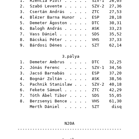
1.
Rzencia Piotr
. . . . . SZV-1 26,05
2.
Szabó Levente
. . . . . SZV-2 27,36
3.
Csertán András
. . . .
ZTC
27,53
4.
Blézer Barna Hunor
. .
ESP
28,18
5.
Demeter Ágoston
. . . .
DTC
30,31
6.
Balogh András
. . . . .
ASK
33,23
7.
Vass Dániel
. . . . . .
SDS
35,52
8.
Bácskai Péter
. . . . .
VHS
37,33
9.
Bárdosi Dénes
. . . . .
SZT
62,14
3.pálya
1.
Demeter Ambrus
. . . .
DTC
32,25
2.
Jónás Ferenc
. . . . . SZV-1 34,56
3.
Jacsó Barnabás
. . . .
ESP
37,20
4.
Bognár Zoltán
. . . . .
ASK
38,56
5.
Pachnik Stanislaw
. . . SZV-2 40,18
6.
Fekete Sámuel
. . . . .
ZTC
42,29
7.
Tóth Ábel Tibor
. . . .
SDS
55,05
8.
Berzsenyi Bence
. . . .
VHS
61,30
Merth Dániel
. . . . .
SZT
disq
N20A
------------------------------------------