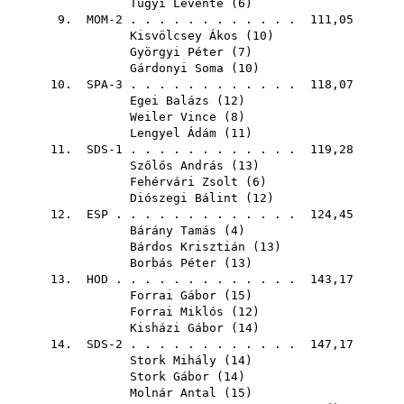
Tugyi Levente
(
6
)
9. MOM-2 . . . . . . . . . . . . 111,05
Kisvölcsey Ákos
(
10
)
Györgyi Péter
(
7
)
Gárdonyi Soma
(
10
)
10. SPA-3 . . . . . . . . . . . . 118,07
Egei Balázs
(
12
)
Weiler Vince
(
8
)
Lengyel Ádám
(
11
)
11. SDS-1 . . . . . . . . . . . . 119,28
Szőlős András
(
13
)
Fehérvári Zsolt
(
6
)
Diószegi Bálint
(
12
)
12.
ESP
. . . . . . . . . . . . . 124,45
Bárány Tamás
(
4
)
Bárdos Krisztián
(
13
)
Borbás Péter
(
13
)
13.
HOD
. . . . . . . . . . . . . 143,17
Forrai Gábor
(
15
)
Forrai Miklós
(
12
)
Kisházi Gábor
(
14
)
14. SDS-2 . . . . . . . . . . . . 147,17
Stork Mihály
(
14
)
Stork Gábor
(
14
)
Molnár Antal
(
15
)