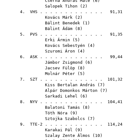
Cserna András Máté
(
6
)
Salopek Tihon
(
2
)
4.
VHS
. . . . . . . . . . . . . 91,31
Kovács Márk
(
2
)
Bálint Benedek
(
1
)
Bálint Ádám
(
8
)
5.
PVS
. . . . . . . . . . . . . 91,35
Erki Ármin
(
5
)
Kovács Sebestyén
(
4
)
Szuromi Áron
(
4
)
6.
ASK
. . . . . . . . . . . . . 99,44
Jámbor Zsigmond
(
6
)
Jacsev Fülöp
(
8
)
Molnár Péter
(
5
)
7.
SZT
. . . . . . . . . . . . . 101,32
Kiss Bertalan András
(
7
)
Alpár Domonkos Márton
(
7
)
Sarkadi Lehel
(
6
)
8.
NYV
. . . . . . . . . . . . . 104,41
Balatoni Tamás
(
8
)
Tóth Nóra
(
9
)
Sztojka Szabolcs
(
7
)
9. TTE-2 . . . . . . . . . . . . 114,24
Karakai Pál
(
9
)
Szalay Zente Álmos
(
10
)