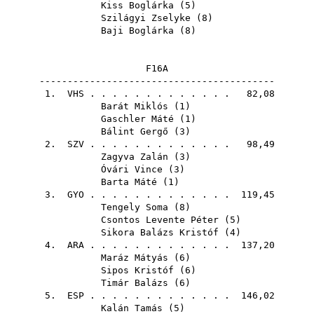
Kiss Boglárka
(
5
)
Szilágyi Zselyke
(
8
)
Baji Boglárka
(
8
)
F16A
------------------------------------------
1.
VHS
. . . . . . . . . . . . . 82,08
Barát Miklós
(
1
)
Gaschler Máté
(
1
)
Bálint Gergő
(
3
)
2.
SZV
. . . . . . . . . . . . . 98,49
Zagyva Zalán
(
3
)
Óvári Vince
(
3
)
Barta Máté
(
1
)
3.
GYO
. . . . . . . . . . . . . 119,45
Tengely Soma
(
8
)
Csontos Levente Péter
(
5
)
Sikora Balázs Kristóf
(
4
)
4.
ARA
. . . . . . . . . . . . . 137,20
Maráz Mátyás
(
6
)
Sipos Kristóf
(
6
)
Timár Balázs
(
6
)
5.
ESP
. . . . . . . . . . . . . 146,02
Kalán Tamás
(
5
)