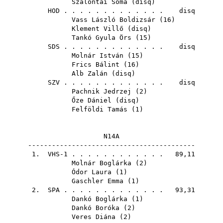
Szalontai Soma
(
disq
)
HOD
. . . . . . . . . . . . . disq
Vass László Boldizsár
(
16
)
Klement Villő
(
disq
)
Tankó Gyula Örs
(
15
)
SDS
. . . . . . . . . . . . . disq
Molnár István
(
15
)
Frics Bálint
(
16
)
Alb Zalán
(
disq
)
SZV
. . . . . . . . . . . . . disq
Pachnik Jedrzej
(
2
)
Őze Dániel
(
disq
)
Felföldi Tamás
(
1
)
N14A
------------------------------------------
1. VHS-1 . . . . . . . . . . . . 89,11
Molnár Boglárka
(
2
)
Ódor Laura
(
1
)
Gaschler Emma
(
1
)
2.
SPA
. . . . . . . . . . . . . 93,31
Dankó Boglárka
(
1
)
Dankó Boróka
(
2
)
Veres Diána
(
2
)