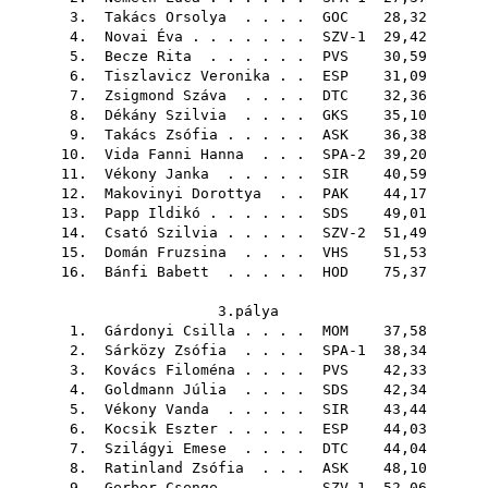
3.
Takács Orsolya
. . . .
GOC
28,32
4.
Novai Éva
. . . . . . . SZV-1 29,42
5.
Becze Rita
. . . . . .
PVS
30,59
6.
Tiszlavicz Veronika
. .
ESP
31,09
7.
Zsigmond Száva
. . . .
DTC
32,36
8.
Dékány Szilvia
. . . .
GKS
35,10
9.
Takács Zsófia
. . . . .
ASK
36,38
10.
Vida Fanni Hanna
. . . SPA-2 39,20
11.
Vékony Janka
. . . . .
SIR
40,59
12.
Makovinyi Dorottya
. .
PAK
44,17
13.
Papp Ildikó
. . . . . .
SDS
49,01
14.
Csató Szilvia
. . . . . SZV-2 51,49
15.
Domán Fruzsina
. . . .
VHS
51,53
16.
Bánfi Babett
. . . . .
HOD
75,37
3.pálya
1.
Gárdonyi Csilla
. . . .
MOM
37,58
2.
Sárközy Zsófia
. . . . SPA-1 38,34
3.
Kovács Filoména
. . . .
PVS
42,33
4.
Goldmann Júlia
. . . .
SDS
42,34
5.
Vékony Vanda
. . . . .
SIR
43,44
6.
Kocsik Eszter
. . . . .
ESP
44,03
7.
Szilágyi Emese
. . . .
DTC
44,04
8.
Ratinland Zsófia
. . .
ASK
48,10
9.
Gerber Csenge
. . . . . SZV-1 52,06