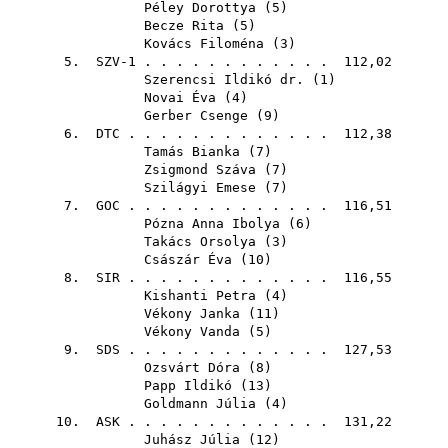
Péley Dorottya
(
5
)
Becze Rita
(
5
)
Kovács Filoména
(
3
)
5. SZV-1 . . . . . . . . . . . . 112,02
Szerencsi Ildikó dr.
(
1
)
Novai Éva
(
4
)
Gerber Csenge
(
9
)
6.
DTC
. . . . . . . . . . . . . 112,38
Tamás Bianka
(
7
)
Zsigmond Száva
(
7
)
Szilágyi Emese
(
7
)
7.
GOC
. . . . . . . . . . . . . 116,51
Pózna Anna Ibolya
(
6
)
Takács Orsolya
(
3
)
Császár Éva
(
10
)
8.
SIR
. . . . . . . . . . . . . 116,55
Kishanti Petra
(
4
)
Vékony Janka
(
11
)
Vékony Vanda
(
5
)
9.
SDS
. . . . . . . . . . . . . 127,53
Ozsvárt Dóra
(
8
)
Papp Ildikó
(
13
)
Goldmann Júlia
(
4
)
10.
ASK
. . . . . . . . . . . . . 131,22
Juhász Júlia
(
12
)