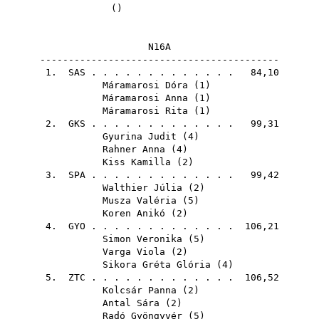
()
N16A
------------------------------------------
1.
SAS
. . . . . . . . . . . . . 84,10
Máramarosi Dóra
(
1
)
Máramarosi Anna
(
1
)
Máramarosi Rita
(
1
)
2.
GKS
. . . . . . . . . . . . . 99,31
Gyurina Judit
(
4
)
Rahner Anna
(
4
)
Kiss Kamilla
(
2
)
3.
SPA
. . . . . . . . . . . . . 99,42
Walthier Júlia
(
2
)
Musza Valéria
(
5
)
Koren Anikó
(
2
)
4.
GYO
. . . . . . . . . . . . . 106,21
Simon Veronika
(
5
)
Varga Viola
(
2
)
Sikora Gréta Glória
(
4
)
5.
ZTC
. . . . . . . . . . . . . 106,52
Kolcsár Panna
(
2
)
Antal Sára
(
2
)
Radó Gyöngyvér
(
5
)