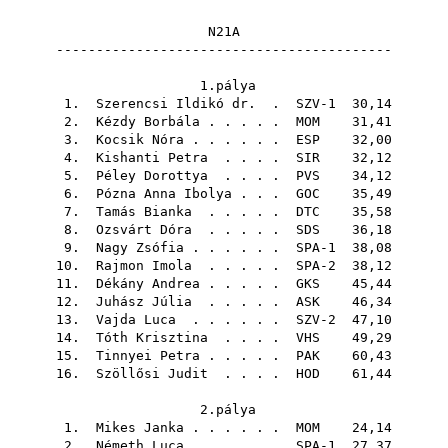
N21A
------------------------------------------
1.pálya
1.
Szerencsi Ildikó dr.
. SZV-1 30,14
2.
Kézdy Borbála
. . . . .
MOM
31,41
3.
Kocsik Nóra
. . . . . .
ESP
32,00
4.
Kishanti Petra
. . . .
SIR
32,12
5.
Péley Dorottya
. . . .
PVS
34,12
6.
Pózna Anna Ibolya
. . .
GOC
35,49
7.
Tamás Bianka
. . . . .
DTC
35,58
8.
Ozsvárt Dóra
. . . . .
SDS
36,18
9.
Nagy Zsófia
. . . . . . SPA-1 38,08
10.
Rajmon Imola
. . . . . SPA-2 38,12
11.
Dékány Andrea
. . . . .
GKS
45,44
12.
Juhász Júlia
. . . . .
ASK
46,34
13.
Vajda Luca
. . . . . . SZV-2 47,10
14.
Tóth Krisztina
. . . .
VHS
49,29
15.
Tinnyei Petra
. . . . .
PAK
60,43
16.
Szöllősi Judit
. . . .
HOD
61,44
2.pálya
1.
Mikes Janka
. . . . . .
MOM
24,14
2.
Németh Luca
. . . . . . SPA-1 27,37