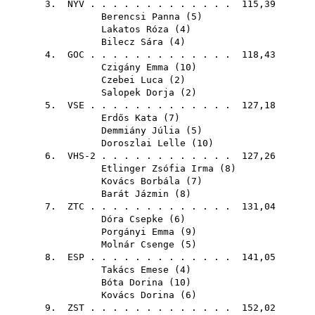
3.
NYV
. . . . . . . . . . . . . 115,39
Berencsi Panna
(
5
)
Lakatos Róza
(
4
)
Bilecz Sára
(
4
)
4.
GOC
. . . . . . . . . . . . . 118,43
Czigány Emma
(
10
)
Czebei Luca
(
2
)
Salopek Dorja
(
2
)
5.
VSE
. . . . . . . . . . . . . 127,18
Erdős Kata
(
7
)
Demmiány Júlia
(
5
)
Doroszlai Lelle
(
10
)
6. VHS-2 . . . . . . . . . . . . 127,26
Etlinger Zsófia Irma
(
8
)
Kovács Borbála
(
7
)
Barát Jázmin
(
8
)
7.
ZTC
. . . . . . . . . . . . . 131,04
Dóra Csepke
(
6
)
Porgányi Emma
(
9
)
Molnár Csenge
(
5
)
8.
ESP
. . . . . . . . . . . . . 141,05
Takács Emese
(
4
)
Bóta Dorina
(
10
)
Kovács Dorina
(
6
)
9.
ZST
. . . . . . . . . . . . . 152,02