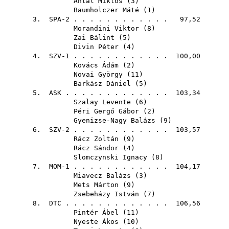
Antal Miklós
(
3
)
Baumholczer Máté
(
1
)
3. SPA-2 . . . . . . . . . . . . 97,52
Morandini Viktor
(
8
)
Zai Bálint
(
5
)
Divin Péter
(
4
)
4. SZV-1 . . . . . . . . . . . . 100,00
Kovács Ádám
(
2
)
Novai György
(
11
)
Barkász Dániel
(
5
)
5.
ASK
. . . . . . . . . . . . . 103,34
Szalay Levente
(
6
)
Péri Gergő Gábor
(
2
)
Gyenizse-Nagy Balázs
(
9
)
6. SZV-2 . . . . . . . . . . . . 103,57
Rácz Zoltán
(
9
)
Rácz Sándor
(
4
)
Slomczynski Ignacy
(
8
)
7. MOM-1 . . . . . . . . . . . . 104,17
Miavecz Balázs
(
3
)
Mets Márton
(
9
)
Zsebeházy István
(
7
)
8.
DTC
. . . . . . . . . . . . . 106,56
Pintér Ábel
(
11
)
Nyeste Ákos
(
10
)