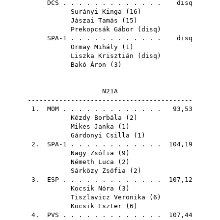
DCS
. . . . . . . . . . . . . disq
Surányi Kinga
(
16
)
Jászai Tamás
(
15
)
Prekopcsák Gábor
(
disq
)
SPA-1 . . . . . . . . . . . . disq
Ormay Mihály
(
1
)
Liszka Krisztián
(
disq
)
Bakó Áron
(
3
)
N21A
------------------------------------------
1.
MOM
. . . . . . . . . . . . . 93,53
Kézdy Borbála
(
2
)
Mikes Janka
(
1
)
Gárdonyi Csilla
(
1
)
2. SPA-1 . . . . . . . . . . . . 104,19
Nagy Zsófia
(
9
)
Németh Luca
(
2
)
Sárközy Zsófia
(
2
)
3.
ESP
. . . . . . . . . . . . . 107,12
Kocsik Nóra
(
3
)
Tiszlavicz Veronika
(
6
)
Kocsik Eszter
(
6
)
4.
PVS
. . . . . . . . . . . . . 107,44