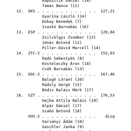
Kapusztik Dániel
(
14
)
Tamás Bence
(
11
)
12.
GKS
. . . . . . . . . . . . . 127,21
Gyurina László
(
14
)
Dobay Benedek
(
7
)
Ivaskó Barnabás
(
16
)
13.
ESP
. . . . . . . . . . . . . 128,04
Zsilvölgyi Zsombor
(
13
)
Jónás Botond
(
12
)
Piller-Dávid Marcell
(
14
)
14. ZTC-2 . . . . . . . . . . . . 155,03
Radó Sebestyén
(
8
)
Kosteleczky Áron
(
18
)
Csók Barnabás
(
13
)
15. GOC-2 . . . . . . . . . . . . 167,46
Balogh Lóránt
(
20
)
Ráduly Gergő
(
15
)
Bódis Balázs Márk
(
17
)
16.
SZT
. . . . . . . . . . . . . 176,53
Hajba Attila Balázs
(
19
)
Alpár Dániel
(
17
)
Szabó Botond
(
18
)
VHS-2 . . . . . . . . . . . . disq
Varsányi Ádám
(
18
)
Gaschler Janka
(
9
)