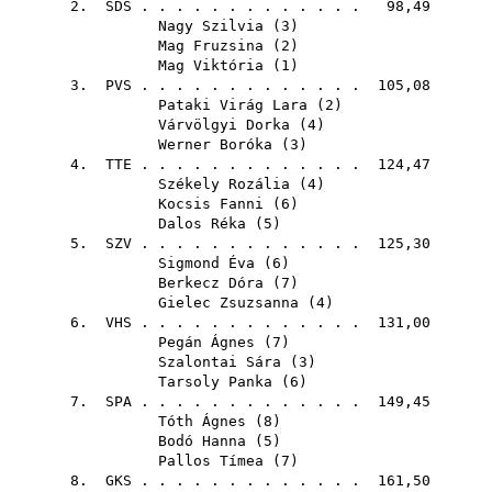
2.
SDS
. . . . . . . . . . . . . 98,49
Nagy Szilvia
(
3
)
Mag Fruzsina
(
2
)
Mag Viktória
(
1
)
3.
PVS
. . . . . . . . . . . . . 105,08
Pataki Virág Lara
(
2
)
Várvölgyi Dorka
(
4
)
Werner Boróka
(
3
)
4.
TTE
. . . . . . . . . . . . . 124,47
Székely Rozália
(
4
)
Kocsis Fanni
(
6
)
Dalos Réka
(
5
)
5.
SZV
. . . . . . . . . . . . . 125,30
Sigmond Éva
(
6
)
Berkecz Dóra
(
7
)
Gielec Zsuzsanna
(
4
)
6.
VHS
. . . . . . . . . . . . . 131,00
Pegán Ágnes
(
7
)
Szalontai Sára
(
3
)
Tarsoly Panka
(
6
)
7.
SPA
. . . . . . . . . . . . . 149,45
Tóth Ágnes
(
8
)
Bodó Hanna
(
5
)
Pallos Tímea
(
7
)
8.
GKS
. . . . . . . . . . . . . 161,50