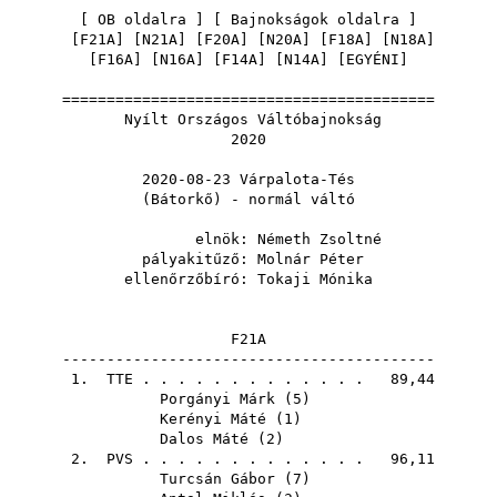
[
OB oldalra
] [
Bajnokságok oldalra
]
[
F21A
] [
N21A
] [
F20A
] [
N20A
] [
F18A
] [
N18A
]
[
F16A
] [
N16A
] [
F14A
] [
N14A
] [
EGYÉNI
]
==========================================
Nyílt Országos Váltóbajnokság
2020
2020-08-23 Várpalota-Tés
(Bátorkő) - normál váltó
elnök:
Németh Zsoltné
pályakitűző:
Molnár Péter
ellenőrzőbíró:
Tokaji Mónika
F21A
------------------------------------------
1.
TTE
. . . . . . . . . . . . . 89,44
Porgányi Márk
(
5
)
Kerényi Máté
(
1
)
Dalos Máté
(
2
)
2.
PVS
. . . . . . . . . . . . . 96,11
Turcsán Gábor
(
7
)