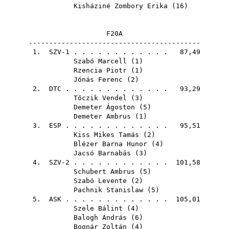
Kisháziné Zombory Erika
(
16
)
F20A
------------------------------------------
1. SZV-1 . . . . . . . . . . . . 87,49
Szabó Marcell
(
1
)
Rzencia Piotr
(
1
)
Jónás Ferenc
(
2
)
2.
DTC
. . . . . . . . . . . . . 93,29
Tőczik Vendel
(
3
)
Demeter Ágoston
(
5
)
Demeter Ambrus
(
1
)
3.
ESP
. . . . . . . . . . . . . 95,51
Kiss Mikes Tamás
(
2
)
Blézer Barna Hunor
(
4
)
Jacsó Barnabás
(
3
)
4. SZV-2 . . . . . . . . . . . . 101,58
Schubert Ambrus
(
5
)
Szabó Levente
(
2
)
Pachnik Stanislaw
(
5
)
5.
ASK
. . . . . . . . . . . . . 105,01
Szele Bálint
(
4
)
Balogh András
(
6
)
Bognár Zoltán
(
4
)