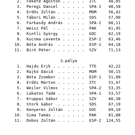
2.
Fekete Ágoston
. . . . .
ZTC
48,05
3.
Peregi Dániel
. . . . . SPA-1 48,58
4.
Erdős Zoltán
. . . . . .
MOM
56,42
5.
Tábori Milán
. . . . . .
SDS
57,00
6.
Farkasdy András
. . . . SPA-2 60,11
7.
Weisz Pál
. . . . . . .
PAK
61,45
8.
Kintli György
. . . . .
GOC
62,19
9.
Kucsma Levente
. . . . . ESP-2 63,46
10.
Bóta András
. . . . . . ESP-1 64,18
11.
Bíró Péter
. . . . . . .
SZV
71,13
3.pálya
1.
Hajdu Erik
. . . . . . .
TTE
42,22
2.
Rajkó Dávid
. . . . . .
MOM
50,15
3.
Bóta Zsombor
. . . . . . ESP-1 51,00
4.
Erdős Márton
. . . . . .
ZTC
51,47
5.
Weiler Vilmos
. . . . . SPA-2 53,35
6.
Lakatos Tádé
. . . . . . SPA-1 53,57
7.
Kruppai Gábor
. . . . .
SZV
60,38
8.
Stork Gábor
. . . . . .
SDS
67,19
9.
Kenyeres Zoltán
. . . .
GOC
69,10
10.
Sima Tamás
. . . . . . .
PAK
81,08
11.
Dobos Zoltán
. . . . . . ESP-2 124,55