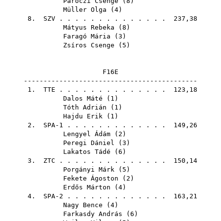
Paróczi Csenge
(
8
)
Müller Olga
(
4
)
8.
SZV
. . . . . . . . . . . . . . 237,38
Mátyus Rebeka
(
8
)
Faragó Mária
(
3
)
Zsíros Csenge
(
5
)
F16E
--------------------------------------------
1.
TTE
. . . . . . . . . . . . . . 123,18
Dalos Máté
(
1
)
Tóth Adrián
(
1
)
Hajdu Erik
(
1
)
2. SPA-1 . . . . . . . . . . . . . 149,26
Lengyel Ádám
(
2
)
Peregi Dániel
(
3
)
Lakatos Tádé
(
6
)
3.
ZTC
. . . . . . . . . . . . . . 150,14
Porgányi Márk
(
5
)
Fekete Ágoston
(
2
)
Erdős Márton
(
4
)
4. SPA-2 . . . . . . . . . . . . . 163,21
Nagy Bence
(
4
)
Farkasdy András
(
6
)