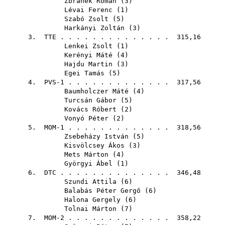
Zbranek Roman
(
3
)
Lévai Ferenc
(
1
)
Szabó Zsolt
(
5
)
Harkányi Zoltán
(
3
)
3.
TTE
. . . . . . . . . . . . . . 315,16
Lenkei Zsolt
(
1
)
Kerényi Máté
(
4
)
Hajdu Martin
(
3
)
Egei Tamás
(
5
)
4. PVS-1 . . . . . . . . . . . . . 317,56
Baumholczer Máté
(
4
)
Turcsán Gábor
(
5
)
Kovács Róbert
(
2
)
Vonyó Péter
(
2
)
5. MOM-1 . . . . . . . . . . . . . 318,56
Zsebeházy István
(
5
)
Kisvölcsey Ákos
(
3
)
Mets Márton
(
4
)
Györgyi Ábel
(
1
)
6.
DTC
. . . . . . . . . . . . . . 346,48
Szundi Attila
(
6
)
Balabás Péter Gergő
(
6
)
Halona Gergely
(
6
)
Tolnai Márton
(
7
)
7. MOM-2 . . . . . . . . . . . . . 358,22