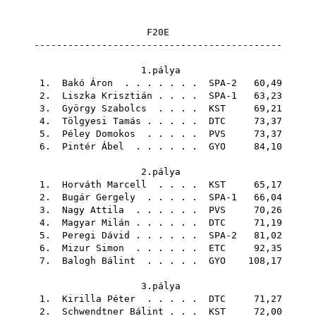
F20E
--------------------------------------------
1.pálya
1.
Bakó Áron
. . . . . . . SPA-2 60,49
2.
Liszka Krisztián
. . . . SPA-1 63,23
3.
György Szabolcs
. . . .
KST
69,21
4.
Tölgyesi Tamás
. . . . .
DTC
73,37
5.
Péley Domokos
. . . . .
PVS
73,37
6.
Pintér Ábel
. . . . . .
GYO
84,10
2.pálya
1.
Horváth Marcell
. . . .
KST
65,17
2.
Bugár Gergely
. . . . . SPA-1 66,04
3.
Nagy Attila
. . . . . .
PVS
70,26
4.
Magyar Milán
. . . . . .
DTC
71,19
5.
Peregi Dávid
. . . . . . SPA-2 81,02
6.
Mizur Simon
. . . . . .
ETC
92,35
7.
Balogh Bálint
. . . . .
GYO
108,17
3.pálya
1.
Kirilla Péter
. . . . .
DTC
71,27
2.
Schwendtner Bálint
. . .
KST
72,00