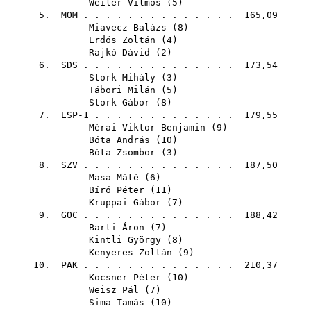
Weiler Vilmos
(
5
)
5.
MOM
. . . . . . . . . . . . . . 165,09
Miavecz Balázs
(
8
)
Erdős Zoltán
(
4
)
Rajkó Dávid
(
2
)
6.
SDS
. . . . . . . . . . . . . . 173,54
Stork Mihály
(
3
)
Tábori Milán
(
5
)
Stork Gábor
(
8
)
7. ESP-1 . . . . . . . . . . . . . 179,55
Mérai Viktor Benjamin
(
9
)
Bóta András
(
10
)
Bóta Zsombor
(
3
)
8.
SZV
. . . . . . . . . . . . . . 187,50
Masa Máté
(
6
)
Bíró Péter
(
11
)
Kruppai Gábor
(
7
)
9.
GOC
. . . . . . . . . . . . . . 188,42
Barti Áron
(
7
)
Kintli György
(
8
)
Kenyeres Zoltán
(
9
)
10.
PAK
. . . . . . . . . . . . . . 210,37
Kocsner Péter
(
10
)
Weisz Pál
(
7
)
Sima Tamás
(
10
)