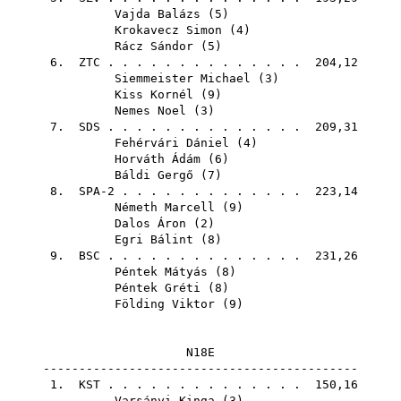
Vajda Balázs
(
5
)
Krokavecz Simon
(
4
)
Rácz Sándor
(
5
)
6.
ZTC
. . . . . . . . . . . . . . 204,12
Siemmeister Michael
(
3
)
Kiss Kornél
(
9
)
Nemes Noel
(
3
)
7.
SDS
. . . . . . . . . . . . . . 209,31
Fehérvári Dániel
(
4
)
Horváth Ádám
(
6
)
Báldi Gergő
(
7
)
8. SPA-2 . . . . . . . . . . . . . 223,14
Németh Marcell
(
9
)
Dalos Áron
(
2
)
Egri Bálint
(
8
)
9.
BSC
. . . . . . . . . . . . . . 231,26
Péntek Mátyás
(
8
)
Péntek Gréti
(
8
)
Földing Viktor
(
9
)
N18E
--------------------------------------------
1.
KST
. . . . . . . . . . . . . . 150,16
Varsányi Kinga
(
3
)