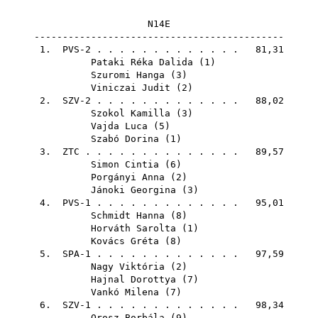
N14E
--------------------------------------------
1. PVS-2 . . . . . . . . . . . . . 81,31
Pataki Réka Dalida
(
1
)
Szuromi Hanga
(
3
)
Viniczai Judit
(
2
)
2. SZV-2 . . . . . . . . . . . . . 88,02
Szokol Kamilla
(
3
)
Vajda Luca
(
5
)
Szabó Dorina
(
1
)
3.
ZTC
. . . . . . . . . . . . . . 89,57
Simon Cintia
(
6
)
Porgányi Anna
(
2
)
Jánoki Georgina
(
3
)
4. PVS-1 . . . . . . . . . . . . . 95,01
Schmidt Hanna
(
8
)
Horváth Sarolta
(
1
)
Kovács Gréta
(
8
)
5. SPA-1 . . . . . . . . . . . . . 97,59
Nagy Viktória
(
2
)
Hajnal Dorottya
(
7
)
Vankó Milena
(
7
)
6. SZV-1 . . . . . . . . . . . . . 98,34
Orosz Borbála
(
9
)