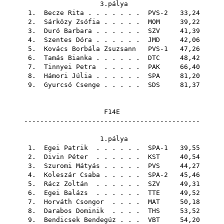
3.pálya
1.
Becze Rita
. . . . . . . PVS-2 33,24
2.
Sárközy Zsófia
. . . . .
MOM
39,22
3.
Duró Barbara
. . . . . .
SZV
41,39
4.
Szentes Dóra
. . . . . .
JMD
42,06
5.
Kovács Borbála Zsuzsann
PVS-1 47,26
6.
Tamás Bianka
. . . . . .
DTC
48,42
7.
Tinnyei Petra
. . . . .
PAK
66,40
8.
Hámori Júlia
. . . . . .
SPA
81,20
9.
Gyurcsó Csenge
. . . . .
SDS
81,37
F14E
--------------------------------------------
1.pálya
1.
Egei Patrik
. . . . . . SPA-1 39,55
2.
Divin Péter
. . . . . .
KST
40,54
3.
Szuromi Mátyás
. . . . .
PVS
44,27
4.
Koleszár Csaba
. . . . . SPA-2 45,46
5.
Rácz Zoltán
. . . . . .
SZV
49,31
6.
Egei Balázs
. . . . . .
TTE
49,52
7.
Horváth Csongor
. . . .
MAT
50,18
8.
Darabos Dominik
. . . .
THS
53,52
9.
Bendicsek Bendegúz
. . .
VBT
54,20