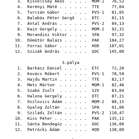
3.
Kisvölcsey Ákos
. . . . MOM-1 76,52
4.
Kerényi Máté
. . . . . .
TTE
77,04
5.
Turcsán Gábor
. . . . . PVS-1 81,05
6.
Balabás Péter Gergő
. .
DTC
81,15
7.
Antal András
. . . . . . PVS-2 84,13
8.
Kain Gergely
. . . . . . MOM-2 92,31
9.
Morandini Viktor
. . . .
SPA
97,32
10.
Dömötör Balázs
. . . . .
PAK
104,27
11.
Forrai Gábor
. . . . . .
HOD
107,01
12.
Szivák András
. . . . .
GOC
145,00
3.pálya
1.
Barkász Dániel
. . . . .
ETC
72,20
2.
Kovács Róbert
. . . . . PVS-1 78,59
3.
Hajdu Martin
. . . . . .
TTE
82,17
4.
Mets Márton
. . . . . . MOM-1 82,46
5.
Szabó Zsolt
. . . . . .
SZV
83,04
6.
Halona Gergely
. . . . .
DTC
87,21
7.
Oszlovics Ádám
. . . . . MOM-2 88,15
8.
Gyalog Zoltán
. . . . .
SPA
91,06
9.
Sziládi Zoltán
. . . . . PVS-2 110,47
10.
Kiss Péter
. . . . . . .
PAK
135,11
11.
Sánta Bendegúz
. . . . .
GOC
136,00
12.
Petrócki Ádám
. . . . .
HOD
138,00