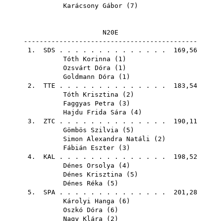
Karácsony Gábor
(
7
)
N20E
--------------------------------------------
1.
SDS
. . . . . . . . . . . . . . 169,56
Tóth Korinna
(
1
)
Ozsvárt Dóra
(
1
)
Goldmann Dóra
(
1
)
2.
TTE
. . . . . . . . . . . . . . 183,54
Tóth Krisztina
(
2
)
Faggyas Petra
(
3
)
Hajdu Frida Sára
(
4
)
3.
ZTC
. . . . . . . . . . . . . . 190,11
Gömbös Szilvia
(
5
)
Simon Alexandra Natáli
(
2
)
Fábián Eszter
(
3
)
4.
KAL
. . . . . . . . . . . . . . 198,52
Dénes Orsolya
(
4
)
Dénes Krisztina
(
5
)
Dénes Réka
(
5
)
5.
SPA
. . . . . . . . . . . . . . 201,28
Károlyi Hanga
(
6
)
Oszkó Dóra
(
6
)
Nagy Klára
(
2
)