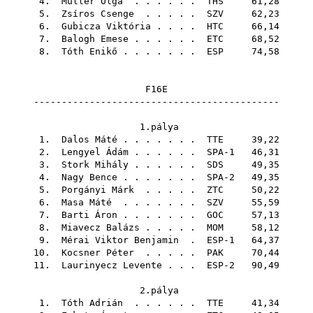
4.
Müller Olga
. . . . . .
THS
61,28
5.
Zsíros Csenge
. . . . .
SZV
62,23
6.
Gubicza Viktória
. . . .
HTC
66,14
7.
Balogh Emese
. . . . . .
ETC
68,52
8.
Tóth Enikő
. . . . . . .
ESP
74,58
F16E
--------------------------------------------
1.pálya
1.
Dalos Máté
. . . . . . .
TTE
39,22
2.
Lengyel Ádám
. . . . . . SPA-1 46,31
3.
Stork Mihály
. . . . . .
SDS
49,35
4.
Nagy Bence
. . . . . . . SPA-2 49,35
5.
Porgányi Márk
. . . . .
ZTC
50,22
6.
Masa Máté
. . . . . . .
SZV
55,59
7.
Barti Áron
. . . . . . .
GOC
57,13
8.
Miavecz Balázs
. . . . .
MOM
58,12
9.
Mérai Viktor Benjamin
. ESP-1 64,37
10.
Kocsner Péter
. . . . .
PAK
70,44
11.
Laurinyecz Levente
. . . ESP-2 90,49
2.pálya
1.
Tóth Adrián
. . . . . .
TTE
41,34