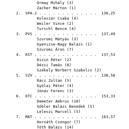
Ormay Mihály
(
3
)
Zacher Márton
(
1
)
2. SPA-2 . . . . . . . . . . . . . 136,25
Koleszár Csaba
(
4
)
Weiler Vince
(
2
)
Turschl Bence
(
4
)
3.
PVS
. . . . . . . . . . . . . . 137,49
Szuromi Mátyás
(
3
)
Gyenizse-Nagy Balázs
(
1
)
Szuromi Áron
(
7
)
4.
KST
. . . . . . . . . . . . . . 137,53
Divin Péter
(
2
)
Dézsi Tamás
(
8
)
Székely Norbert Szabolcs
(
2
)
5.
SZV
. . . . . . . . . . . . . . 138,58
Rácz Zoltán
(
5
)
Gyólai Péter
(
4
)
Jónás Ferenc
(
3
)
6.
DTC
. . . . . . . . . . . . . . 153,33
Demeter Ambrus
(
10
)
Göbler Balázs Benedek
(
5
)
Leleszi Marcell
(
5
)
7.
MAT
. . . . . . . . . . . . . . 163,57
Horváth Csongor
(
7
)
Tóth Balázs
(
14
)