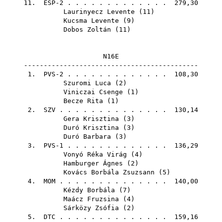
11. ESP-2 . . . . . . . . . . . . . 279,30
Laurinyecz Levente
(
11
)
Kucsma Levente
(
9
)
Dobos Zoltán
(
11
)
N16E
--------------------------------------------
1. PVS-2 . . . . . . . . . . . . . 108,30
Szuromi Luca
(
2
)
Viniczai Csenge
(
1
)
Becze Rita
(
1
)
2.
SZV
. . . . . . . . . . . . . . 130,14
Gera Krisztina
(
3
)
Duró Krisztina
(
3
)
Duró Barbara
(
3
)
3. PVS-1 . . . . . . . . . . . . . 136,29
Vonyó Réka Virág
(
4
)
Hamburger Ágnes
(
2
)
Kovács Borbála Zsuzsann
(
5
)
4.
MOM
. . . . . . . . . . . . . . 140,00
Kézdy Borbála
(
7
)
Maácz Fruzsina
(
4
)
Sárközy Zsófia
(
2
)
5.
DTC
. . . . . . . . . . . . . . 159,16