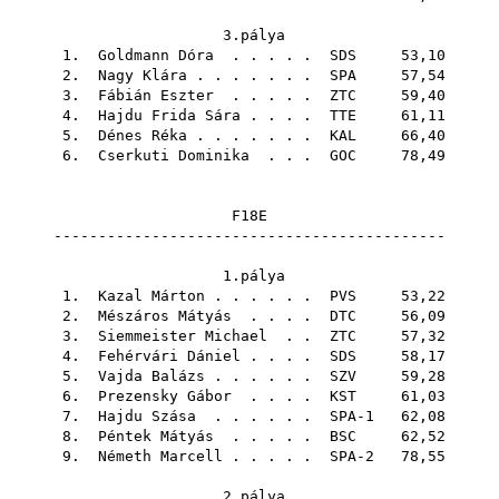
3.pálya
1.
Goldmann Dóra
. . . . .
SDS
53,10
2.
Nagy Klára
. . . . . . .
SPA
57,54
3.
Fábián Eszter
. . . . .
ZTC
59,40
4.
Hajdu Frida Sára
. . . .
TTE
61,11
5.
Dénes Réka
. . . . . . .
KAL
66,40
6.
Cserkuti Dominika
. . .
GOC
78,49
F18E
--------------------------------------------
1.pálya
1.
Kazal Márton
. . . . . .
PVS
53,22
2.
Mészáros Mátyás
. . . .
DTC
56,09
3.
Siemmeister Michael
. .
ZTC
57,32
4.
Fehérvári Dániel
. . . .
SDS
58,17
5.
Vajda Balázs
. . . . . .
SZV
59,28
6.
Prezensky Gábor
. . . .
KST
61,03
7.
Hajdu Szása
. . . . . . SPA-1 62,08
8.
Péntek Mátyás
. . . . .
BSC
62,52
9.
Németh Marcell
. . . . . SPA-2 78,55
2.pálya