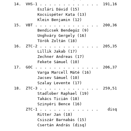
14. VHS-1 . . . . . . . . . . . . . 191,16
Eszlári Dávid
(
15
)
Kocsispéter Kata
(
13
)
Klein Benjamin
(
12
)
15.
VBT
. . . . . . . . . . . . . . 200,36
Bendicsek Bendegúz
(
9
)
Unghváry Gergely
(
16
)
Török Zoltán
(
18
)
16. ZTC-2 . . . . . . . . . . . . . 205,35
Lillik Jakab
(
17
)
Zechner Andreas
(
17
)
Fekete Sámuel
(
10
)
17.
GOC
. . . . . . . . . . . . . . 206,37
Varga Marcell Máté
(
16
)
Jacsev Sámuel
(
10
)
Szalay Levente
(
17
)
18. ZTC-3 . . . . . . . . . . . . . 259,51
Stadlober Raphael
(
19
)
Takács Ticián
(
18
)
Szinyéri Bence
(
16
)
ZTC-1 . . . . . . . . . . . . . disq
Ritter Jan
(
18
)
Csiszár Barnabás
(
15
)
Csertán András
(
disq
)