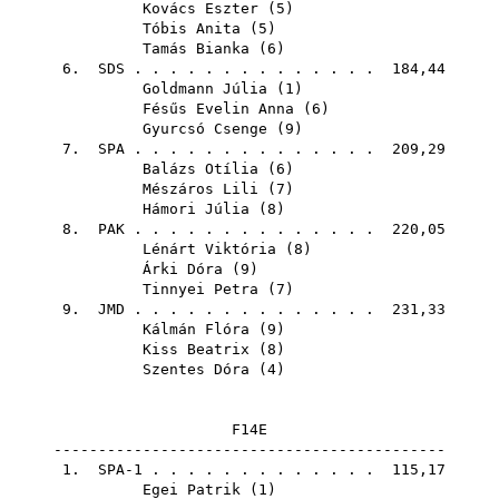
Kovács Eszter
(
5
)
Tóbis Anita
(
5
)
Tamás Bianka
(
6
)
6.
SDS
. . . . . . . . . . . . . . 184,44
Goldmann Júlia
(
1
)
Fésűs Evelin Anna
(
6
)
Gyurcsó Csenge
(
9
)
7.
SPA
. . . . . . . . . . . . . . 209,29
Balázs Otília
(
6
)
Mészáros Lili
(
7
)
Hámori Júlia
(
8
)
8.
PAK
. . . . . . . . . . . . . . 220,05
Lénárt Viktória
(
8
)
Árki Dóra
(
9
)
Tinnyei Petra
(
7
)
9.
JMD
. . . . . . . . . . . . . . 231,33
Kálmán Flóra
(
9
)
Kiss Beatrix
(
8
)
Szentes Dóra
(
4
)
F14E
--------------------------------------------
1. SPA-1 . . . . . . . . . . . . . 115,17
Egei Patrik
(
1
)