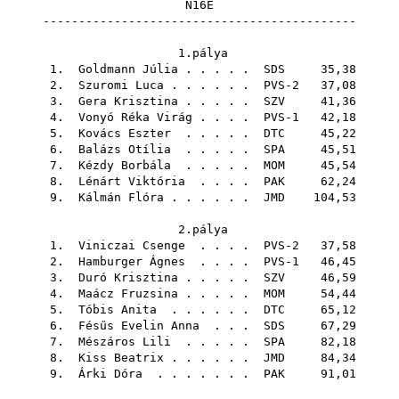
N16E
--------------------------------------------
1.pálya
1.
Goldmann Júlia
. . . . .
SDS
35,38
2.
Szuromi Luca
. . . . . . PVS-2 37,08
3.
Gera Krisztina
. . . . .
SZV
41,36
4.
Vonyó Réka Virág
. . . . PVS-1 42,18
5.
Kovács Eszter
. . . . .
DTC
45,22
6.
Balázs Otília
. . . . .
SPA
45,51
7.
Kézdy Borbála
. . . . .
MOM
45,54
8.
Lénárt Viktória
. . . .
PAK
62,24
9.
Kálmán Flóra
. . . . . .
JMD
104,53
2.pálya
1.
Viniczai Csenge
. . . . PVS-2 37,58
2.
Hamburger Ágnes
. . . . PVS-1 46,45
3.
Duró Krisztina
. . . . .
SZV
46,59
4.
Maácz Fruzsina
. . . . .
MOM
54,44
5.
Tóbis Anita
. . . . . .
DTC
65,12
6.
Fésűs Evelin Anna
. . .
SDS
67,29
7.
Mészáros Lili
. . . . .
SPA
82,18
8.
Kiss Beatrix
. . . . . .
JMD
84,34
9.
Árki Dóra
. . . . . . .
PAK
91,01