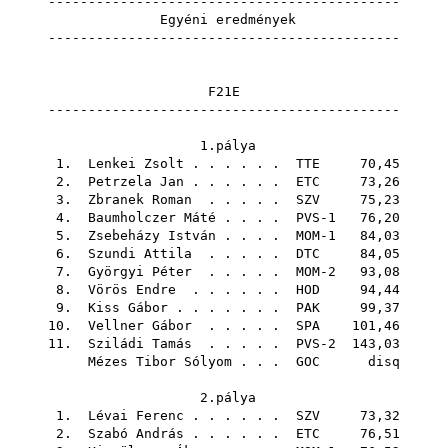
--------------------------------------------
Egyéni eredmények
--------------------------------------------
F21E
--------------------------------------------
1.pálya
1.
Lenkei Zsolt
. . . . . .
TTE
70,45
2.
Petrzela Jan
. . . . . .
ETC
73,26
3.
Zbranek Roman
. . . . .
SZV
75,23
4.
Baumholczer Máté
. . . . PVS-1 76,20
5.
Zsebeházy István
. . . . MOM-1 84,03
6.
Szundi Attila
. . . . .
DTC
84,05
7.
Györgyi Péter
. . . . . MOM-2 93,08
8.
Vörös Endre
. . . . . .
HOD
94,44
9.
Kiss Gábor
. . . . . . .
PAK
99,37
10.
Vellner Gábor
. . . . .
SPA
101,46
11.
Sziládi Tamás
. . . . . PVS-2 143,03
Mézes Tibor Sólyom
. . .
GOC
disq
2.pálya
1.
Lévai Ferenc
. . . . . .
SZV
73,32
2.
Szabó András
. . . . . .
ETC
76,51