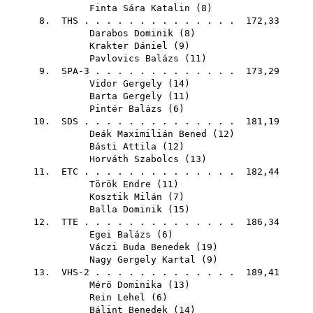
Finta Sára Katalin
(
8
)
8.
THS
. . . . . . . . . . . . . . 172,33
Darabos Dominik
(
8
)
Krakter Dániel
(
9
)
Pavlovics Balázs
(
11
)
9. SPA-3 . . . . . . . . . . . . . 173,29
Vidor Gergely
(
14
)
Barta Gergely
(
11
)
Pintér Balázs
(
6
)
10.
SDS
. . . . . . . . . . . . . . 181,19
Deák Maximilián Bened
(
12
)
Básti Attila
(
12
)
Horváth Szabolcs
(
13
)
11.
ETC
. . . . . . . . . . . . . . 182,44
Török Endre
(
11
)
Kosztik Milán
(
7
)
Balla Dominik
(
15
)
12.
TTE
. . . . . . . . . . . . . . 186,34
Egei Balázs
(
6
)
Váczi Buda Benedek
(
19
)
Nagy Gergely Kartal
(
9
)
13. VHS-2 . . . . . . . . . . . . . 189,41
Mérő Dominika
(
13
)
Rein Lehel
(
6
)
Bálint Benedek
(
14
)