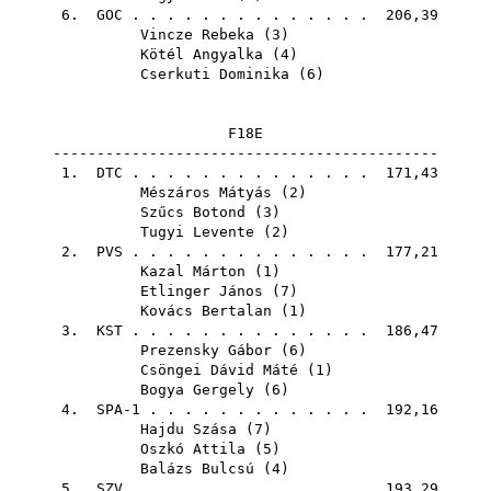
6.
GOC
. . . . . . . . . . . . . . 206,39
Vincze Rebeka
(
3
)
Kötél Angyalka
(
4
)
Cserkuti Dominika
(
6
)
F18E
--------------------------------------------
1.
DTC
. . . . . . . . . . . . . . 171,43
Mészáros Mátyás
(
2
)
Szűcs Botond
(
3
)
Tugyi Levente
(
2
)
2.
PVS
. . . . . . . . . . . . . . 177,21
Kazal Márton
(
1
)
Etlinger János
(
7
)
Kovács Bertalan
(
1
)
3.
KST
. . . . . . . . . . . . . . 186,47
Prezensky Gábor
(
6
)
Csöngei Dávid Máté
(
1
)
Bogya Gergely
(
6
)
4. SPA-1 . . . . . . . . . . . . . 192,16
Hajdu Szása
(
7
)
Oszkó Attila
(
5
)
Balázs Bulcsú
(
4
)
5.
SZV
. . . . . . . . . . . . . . 193,29