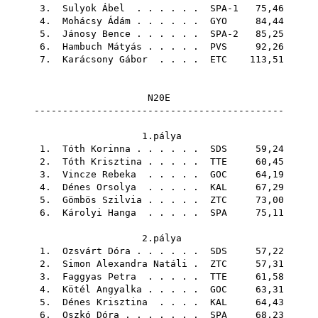
3.
Sulyok Ábel
. . . . . . SPA-1 75,46
4.
Mohácsy Ádám
. . . . . .
GYO
84,44
5.
Jánosy Bence
. . . . . . SPA-2 85,25
6.
Hambuch Mátyás
. . . . .
PVS
92,26
7.
Karácsony Gábor
. . . .
ETC
113,51
N20E
--------------------------------------------
1.pálya
1.
Tóth Korinna
. . . . . .
SDS
59,24
2.
Tóth Krisztina
. . . . .
TTE
60,45
3.
Vincze Rebeka
. . . . .
GOC
64,19
4.
Dénes Orsolya
. . . . .
KAL
67,29
5.
Gömbös Szilvia
. . . . .
ZTC
73,00
6.
Károlyi Hanga
. . . . .
SPA
75,11
2.pálya
1.
Ozsvárt Dóra
. . . . . .
SDS
57,22
2.
Simon Alexandra Natáli
.
ZTC
57,31
3.
Faggyas Petra
. . . . .
TTE
61,58
4.
Kötél Angyalka
. . . . .
GOC
63,31
5.
Dénes Krisztina
. . . .
KAL
64,43
6.
Oszkó Dóra
. . . . . . .
SPA
68,23