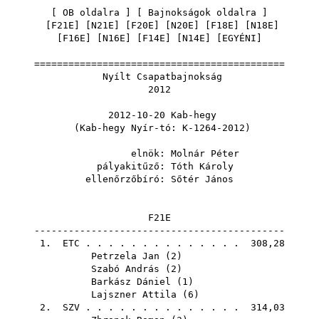
[
OB oldalra
] [
Bajnokságok oldalra
]
[
F21E
] [
N21E
] [
F20E
] [
N20E
] [
F18E
] [
N18E
]
[
F16E
] [
N16E
] [
F14E
] [
N14E
] [
EGYÉNI
]
============================================
Nyílt Csapatbajnokság
2012
2012-10-20 Kab-hegy
(Kab-hegy Nyír-tó: K-1264-2012)
elnök:
Molnár Péter
pályakitűző:
Tóth Károly
ellenőrzőbíró:
Sőtér János
F21E
--------------------------------------------
1.
ETC
. . . . . . . . . . . . . . 308,28
Petrzela Jan
(
2
)
Szabó András
(
2
)
Barkász Dániel
(
1
)
Lajszner Attila
(
6
)
2.
SZV
. . . . . . . . . . . . . . 314,03