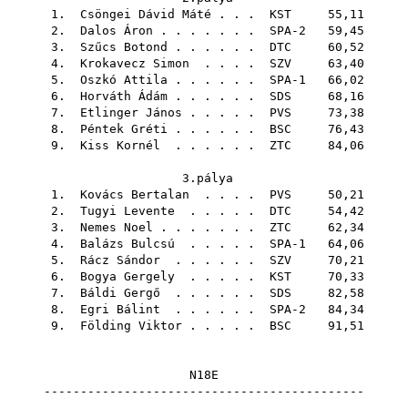
1.
Csöngei Dávid Máté
. . .
KST
55,11
2.
Dalos Áron
. . . . . . . SPA-2 59,45
3.
Szűcs Botond
. . . . . .
DTC
60,52
4.
Krokavecz Simon
. . . .
SZV
63,40
5.
Oszkó Attila
. . . . . . SPA-1 66,02
6.
Horváth Ádám
. . . . . .
SDS
68,16
7.
Etlinger János
. . . . .
PVS
73,38
8.
Péntek Gréti
. . . . . .
BSC
76,43
9.
Kiss Kornél
. . . . . .
ZTC
84,06
3.pálya
1.
Kovács Bertalan
. . . .
PVS
50,21
2.
Tugyi Levente
. . . . .
DTC
54,42
3.
Nemes Noel
. . . . . . .
ZTC
62,34
4.
Balázs Bulcsú
. . . . . SPA-1 64,06
5.
Rácz Sándor
. . . . . .
SZV
70,21
6.
Bogya Gergely
. . . . .
KST
70,33
7.
Báldi Gergő
. . . . . .
SDS
82,58
8.
Egri Bálint
. . . . . . SPA-2 84,34
9.
Földing Viktor
. . . . .
BSC
91,51
N18E
--------------------------------------------