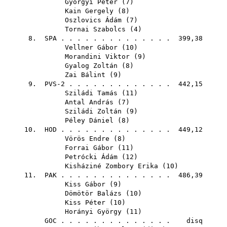
Györgyi Péter
(
7
)
Kain Gergely
(
8
)
Oszlovics Ádám
(
7
)
Tornai Szabolcs
(
4
)
8.
SPA
. . . . . . . . . . . . . . 399,38
Vellner Gábor
(
10
)
Morandini Viktor
(
9
)
Gyalog Zoltán
(
8
)
Zai Bálint
(
9
)
9. PVS-2 . . . . . . . . . . . . . 442,15
Sziládi Tamás
(
11
)
Antal András
(
7
)
Sziládi Zoltán
(
9
)
Péley Dániel
(
8
)
10.
HOD
. . . . . . . . . . . . . . 449,12
Vörös Endre
(
8
)
Forrai Gábor
(
11
)
Petrócki Ádám
(
12
)
Kisháziné Zombory Erika
(
10
)
11.
PAK
. . . . . . . . . . . . . . 486,39
Kiss Gábor
(
9
)
Dömötör Balázs
(
10
)
Kiss Péter
(
10
)
Horányi György
(
11
)
GOC
. . . . . . . . . . . . . . disq