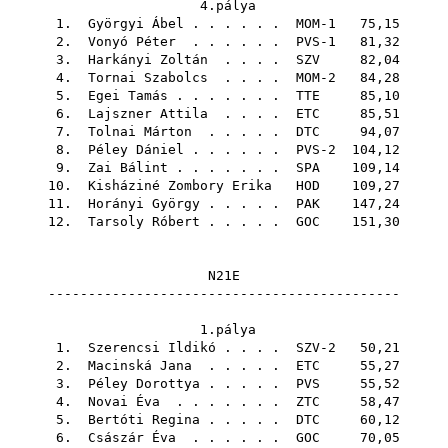
4.pálya
1.
Györgyi Ábel
. . . . . . MOM-1 75,15
2.
Vonyó Péter
. . . . . . PVS-1 81,32
3.
Harkányi Zoltán
. . . .
SZV
82,04
4.
Tornai Szabolcs
. . . . MOM-2 84,28
5.
Egei Tamás
. . . . . . .
TTE
85,10
6.
Lajszner Attila
. . . .
ETC
85,51
7.
Tolnai Márton
. . . . .
DTC
94,07
8.
Péley Dániel
. . . . . . PVS-2 104,12
9.
Zai Bálint
. . . . . . .
SPA
109,14
10.
Kisháziné Zombory Erika
HOD
109,27
11.
Horányi György
. . . . .
PAK
147,24
12.
Tarsoly Róbert
. . . . .
GOC
151,30
N21E
--------------------------------------------
1.pálya
1.
Szerencsi Ildikó
. . . . SZV-2 50,21
2.
Macinská Jana
. . . . .
ETC
55,27
3.
Péley Dorottya
. . . . .
PVS
55,52
4.
Novai Éva
. . . . . . .
ZTC
58,47
5.
Bertóti Regina
. . . . .
DTC
60,12
6.
Császár Éva
. . . . . .
GOC
70,05