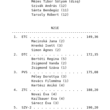
Mézes Tibor Sólyom
(
disq
)
Szivák András
(
12
)
Sánta Bendegúz
(
11
)
Tarsoly Róbert
(
12
)
N21E
--------------------------------------------
1.
ETC
. . . . . . . . . . . . . . 149,36
Macinská Jana
(
2
)
Hrenkó Ivett
(
3
)
Simon Ágnes
(
2
)
2.
DTC
. . . . . . . . . . . . . . 172,35
Bertóti Regina
(
5
)
Zsigmond Vanda
(
2
)
Zsigmond Száva
(
1
)
3.
PVS
. . . . . . . . . . . . . . 175,08
Péley Dorottya
(
3
)
Kovács Filoména
(
1
)
Kertész Anikó
(
4
)
4.
ZTC
. . . . . . . . . . . . . . 188,20
Novai Éva
(
4
)
Kailbauer Eva
(
4
)
Sárecz Éva
(
3
)
5. SZV-2 . . . . . . . . . . . . . 190,20