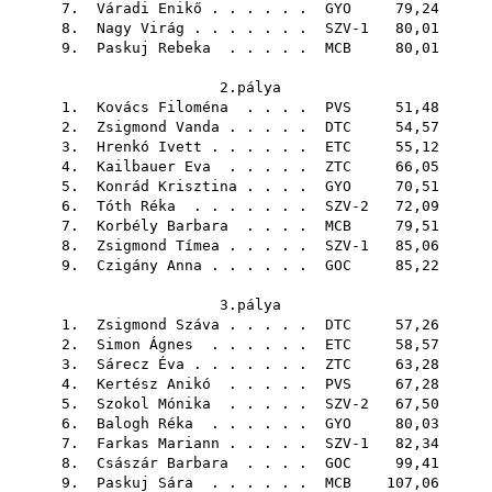
7.
Váradi Enikő
. . . . . .
GYO
79,24
8.
Nagy Virág
. . . . . . . SZV-1 80,01
9.
Paskuj Rebeka
. . . . .
MCB
80,01
2.pálya
1.
Kovács Filoména
. . . .
PVS
51,48
2.
Zsigmond Vanda
. . . . .
DTC
54,57
3.
Hrenkó Ivett
. . . . . .
ETC
55,12
4.
Kailbauer Eva
. . . . .
ZTC
66,05
5.
Konrád Krisztina
. . . .
GYO
70,51
6.
Tóth Réka
. . . . . . . SZV-2 72,09
7.
Korbély Barbara
. . . .
MCB
79,51
8.
Zsigmond Tímea
. . . . . SZV-1 85,06
9.
Czigány Anna
. . . . . .
GOC
85,22
3.pálya
1.
Zsigmond Száva
. . . . .
DTC
57,26
2.
Simon Ágnes
. . . . . .
ETC
58,57
3.
Sárecz Éva
. . . . . . .
ZTC
63,28
4.
Kertész Anikó
. . . . .
PVS
67,28
5.
Szokol Mónika
. . . . . SZV-2 67,50
6.
Balogh Réka
. . . . . .
GYO
80,03
7.
Farkas Mariann
. . . . . SZV-1 82,34
8.
Császár Barbara
. . . .
GOC
99,41
9.
Paskuj Sára
. . . . . .
MCB
107,06