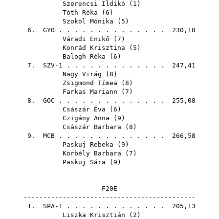
Szerencsi Ildikó
(
1
)
Tóth Réka
(
6
)
Szokol Mónika
(
5
)
6.
GYO
. . . . . . . . . . . . . . 230,18
Váradi Enikő
(
7
)
Konrád Krisztina
(
5
)
Balogh Réka
(
6
)
7. SZV-1 . . . . . . . . . . . . . 247,41
Nagy Virág
(
8
)
Zsigmond Tímea
(
8
)
Farkas Mariann
(
7
)
8.
GOC
. . . . . . . . . . . . . . 255,08
Császár Éva
(
6
)
Czigány Anna
(
9
)
Császár Barbara
(
8
)
9.
MCB
. . . . . . . . . . . . . . 266,58
Paskuj Rebeka
(
9
)
Korbély Barbara
(
7
)
Paskuj Sára
(
9
)
F20E
--------------------------------------------
1. SPA-1 . . . . . . . . . . . . . 205,13
Liszka Krisztián
(
2
)