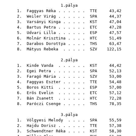
1.pálya
1.
Faggyas Réka
. . . . . .
TTE
43,42
2.
Weiler Virág
. . . . . .
SPA
44,37
3.
Varsányi Kinga
. . . . .
KST
47,04
4.
Bartus Petra
. . . . . .
ETC
47,28
5.
Udvari Lilla
. . . . . .
ESP
47,57
6.
Molnár Krisztina
. . . .
HTC
51,49
7.
Darabos Dorottya
. . . .
THS
63,47
8.
Mátyus Rebeka
. . . . .
SZV
122,15
2.pálya
1.
Kinde Vanda
. . . . . .
KST
44,42
2.
Egei Petra
. . . . . . .
SPA
52,13
3.
Faragó Mária
. . . . . .
SZV
53,00
4.
Faggyas Eszter
. . . . .
TTE
54,48
5.
Boros Kitti
. . . . . .
ESP
57,00
6.
Erős Evelin
. . . . . .
ETC
57,12
7.
Bán Zsanett
. . . . . .
HTC
72,28
8.
Paróczi Csenge
. . . . .
THS
78,35
3.pálya
1.
Völgyesi Melody
. . . .
SPA
55,59
2.
Hajdu Dorisz
. . . . . .
TTE
57,38
3.
Schwendtner Réka
. . . .
KST
58,30