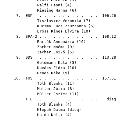
Pálfi Fanni
(
4
)
Riesing Hanna
(
6
)
7.
ESP
. . . . . . . . . . . . . . 106,26
Tiszlavicz Veronika
(
7
)
Kucsma Luca Zsuzsanna
(
6
)
Erőss Kinga Elvira
(
10
)
8. SPA-2 . . . . . . . . . . . . . 108,12
Bartók Annamária
(
10
)
Zacher Noémi
(
9
)
Zacher Enikő
(
5
)
9.
SDS
. . . . . . . . . . . . . . 113,28
Goldmann Kata
(
5
)
Kovács Flóra
(
10
)
Dénes Réka
(
9
)
10.
THS
. . . . . . . . . . . . . . 157,51
Tóth Blanka
(
11
)
Müller Júlia
(
8
)
Müller Eszter
(
11
)
TTE
. . . . . . . . . . . . . . disq
Tóth Blanka
(
4
)
Klepah Dalma
(
disq
)
Hajdu Nelli
(
4
)