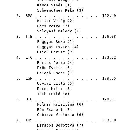
Kinde Vanda
(
1
)
Schwendtner Réka
(
3
)
2.
SPA
. . . . . . . . . . . . . . 152,49
Weiler Virág
(
2
)
Egei Petra
(
2
)
Völgyesi Melody
(
1
)
3.
TTE
. . . . . . . . . . . . . . 156,08
Faggyas Réka
(
1
)
Faggyas Eszter
(
4
)
Hajdu Dorisz
(
2
)
4.
ETC
. . . . . . . . . . . . . . 173,32
Bartus Petra
(
4
)
Erős Evelin
(
6
)
Balogh Emese
(
7
)
5.
ESP
. . . . . . . . . . . . . . 179,55
Udvari Lilla
(
5
)
Boros Kitti
(
5
)
Tóth Enikő
(
8
)
6.
HTC
. . . . . . . . . . . . . . 190,31
Molnár Krisztina
(
6
)
Bán Zsanett
(
7
)
Gubicza Viktória
(
6
)
7.
THS
. . . . . . . . . . . . . . 203,50
Darabos Dorottya
(
7
)