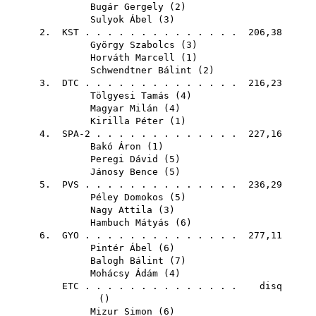
Bugár Gergely
(
2
)
Sulyok Ábel
(
3
)
2.
KST
. . . . . . . . . . . . . . 206,38
György Szabolcs
(
3
)
Horváth Marcell
(
1
)
Schwendtner Bálint
(
2
)
3.
DTC
. . . . . . . . . . . . . . 216,23
Tölgyesi Tamás
(
4
)
Magyar Milán
(
4
)
Kirilla Péter
(
1
)
4. SPA-2 . . . . . . . . . . . . . 227,16
Bakó Áron
(
1
)
Peregi Dávid
(
5
)
Jánosy Bence
(
5
)
5.
PVS
. . . . . . . . . . . . . . 236,29
Péley Domokos
(
5
)
Nagy Attila
(
3
)
Hambuch Mátyás
(
6
)
6.
GYO
. . . . . . . . . . . . . . 277,11
Pintér Ábel
(
6
)
Balogh Bálint
(
7
)
Mohácsy Ádám
(
4
)
ETC
. . . . . . . . . . . . . . disq
()
Mizur Simon
(
6
)