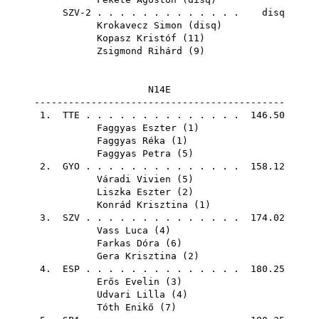
SZV-2 . . . . . . . . . . . . . disq
Krokavecz Simon
(
disq
)
Kopasz Kristóf
(
11
)
Zsigmond Rihárd
(
9
)
N14E
--------------------------------------------
1.
TTE
. . . . . . . . . . . . . . 146.50
Faggyas Eszter
(
1
)
Faggyas Réka
(
1
)
Faggyas Petra
(
5
)
2.
GYO
. . . . . . . . . . . . . . 158.12
Váradi Vivien
(
5
)
Liszka Eszter
(
2
)
Konrád Krisztina
(
1
)
3.
SZV
. . . . . . . . . . . . . . 174.02
Vass Luca
(
4
)
Farkas Dóra
(
6
)
Gera Krisztina
(
2
)
4.
ESP
. . . . . . . . . . . . . . 180.25
Erős Evelin
(
3
)
Udvari Lilla
(
4
)
Tóth Enikő
(
7
)