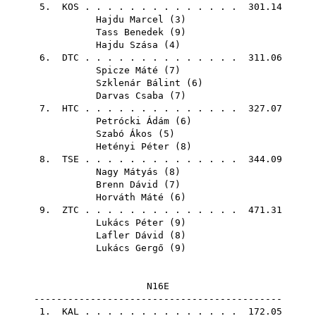
5.
KOS
. . . . . . . . . . . . . . 301.14
Hajdu Marcel
(
3
)
Tass Benedek
(
9
)
Hajdu Szása
(
4
)
6.
DTC
. . . . . . . . . . . . . . 311.06
Spicze Máté
(
7
)
Szklenár Bálint
(
6
)
Darvas Csaba
(
7
)
7.
HTC
. . . . . . . . . . . . . . 327.07
Petrócki Ádám
(
6
)
Szabó Ákos
(
5
)
Hetényi Péter
(
8
)
8.
TSE
. . . . . . . . . . . . . . 344.09
Nagy Mátyás
(
8
)
Brenn Dávid
(
7
)
Horváth Máté
(
6
)
9.
ZTC
. . . . . . . . . . . . . . 471.31
Lukács Péter
(
9
)
Lafler Dávid
(
8
)
Lukács Gergő
(
9
)
N16E
--------------------------------------------
1.
KAL
. . . . . . . . . . . . . . 172.05