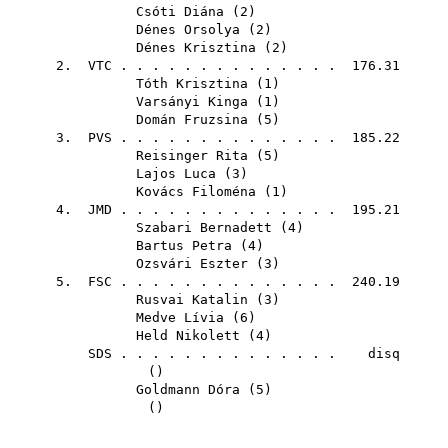
Csóti Diána
(
2
)
Dénes Orsolya
(
2
)
Dénes Krisztina
(
2
)
2.
VTC
. . . . . . . . . . . . . . 176.31
Tóth Krisztina
(
1
)
Varsányi Kinga
(
1
)
Domán Fruzsina
(
5
)
3.
PVS
. . . . . . . . . . . . . . 185.22
Reisinger Rita
(
5
)
Lajos Luca
(
3
)
Kovács Filoména
(
1
)
4.
JMD
. . . . . . . . . . . . . . 195.21
Szabari Bernadett
(
4
)
Bartus Petra
(
4
)
Ozsvári Eszter
(
3
)
5.
FSC
. . . . . . . . . . . . . . 240.19
Rusvai Katalin
(
3
)
Medve Lívia
(
6
)
Held Nikolett
(
4
)
SDS
. . . . . . . . . . . . . . disq
()
Goldmann Dóra
(
5
)
()