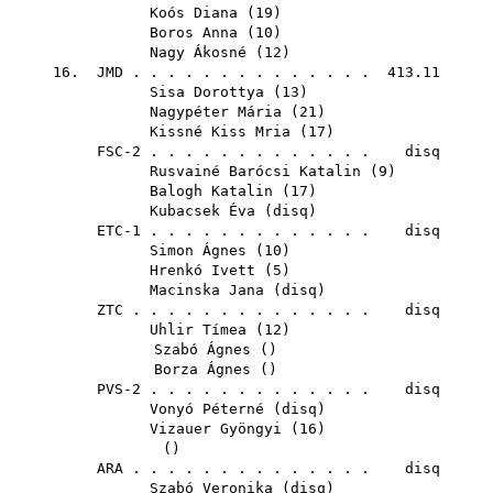
Koós Diana
(
19
)
Boros Anna
(
10
)
Nagy Ákosné
(
12
)
16.
JMD
. . . . . . . . . . . . . . 413.11
Sisa Dorottya
(
13
)
Nagypéter Mária
(
21
)
Kissné Kiss Mria
(
17
)
FSC-2 . . . . . . . . . . . . . disq
Rusvainé Barócsi Katalin
(
9
)
Balogh Katalin
(
17
)
Kubacsek Éva
(
disq
)
ETC-1 . . . . . . . . . . . . . disq
Simon Ágnes
(
10
)
Hrenkó Ivett
(
5
)
Macinska Jana
(
disq
)
ZTC
. . . . . . . . . . . . . . disq
Uhlir Tímea
(
12
)
Szabó Ágnes
()
Borza Ágnes
()
PVS-2 . . . . . . . . . . . . . disq
Vonyó Péterné
(
disq
)
Vizauer Gyöngyi
(
16
)
()
ARA
. . . . . . . . . . . . . . disq
Szabó Veronika
(
disq
)