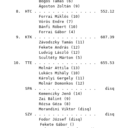
Bogos Tamás
(
6
)
Ágoston Zoltán
(
9
)
8.
HTC
. . . . . . . . . . . . . . 552.12
Forrai Miklós
(
10
)
Vörös Endre
(
7
)
Bánfi Róbert
(
10
)
Forrai Gábor
(
4
)
9.
KTK
. . . . . . . . . . . . . . 607.39
Závodszky Tamás
(
11
)
Fekete András
(
12
)
Ludvig László
(
12
)
Scultéty Márton
(
5
)
10.
TTE
. . . . . . . . . . . . . . 655.53
Molnár Attila
(
13
)
Lukács Mihály
(
10
)
Károlyi Gergely
(
11
)
Molnár Domonkos
(
12
)
SPA
. . . . . . . . . . . . . . disq
Kemenczky Jenő
(
14
)
Zai Bálint
(
9
)
Rózsa Géza
(
8
)
Morandini Viktor
(
disq
)
SZV
. . . . . . . . . . . . . . disq
Fodor József
(
disq
)
Fekete Gábor
()