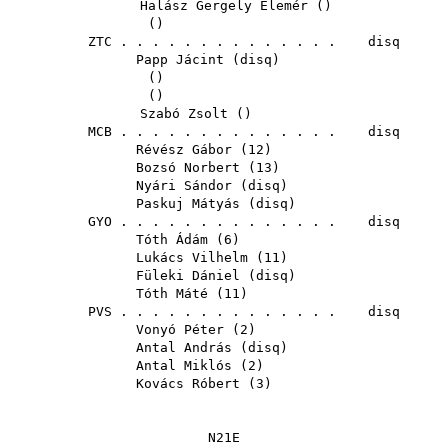
Halász Gergely Elemér
()
()
ZTC
. . . . . . . . . . . . . . disq
Papp Jácint
(
disq
)
()
()
Szabó Zsolt
()
MCB
. . . . . . . . . . . . . . disq
Révész Gábor
(
12
)
Bozsó Norbert
(
13
)
Nyári Sándor
(
disq
)
Paskuj Mátyás
(
disq
)
GYO
. . . . . . . . . . . . . . disq
Tóth Ádám
(
6
)
Lukács Vilhelm
(
11
)
Füleki Dániel
(
disq
)
Tóth Máté
(
11
)
PVS
. . . . . . . . . . . . . . disq
Vonyó Péter
(
2
)
Antal András
(
disq
)
Antal Miklós
(
2
)
Kovács Róbert
(
3
)
N21E