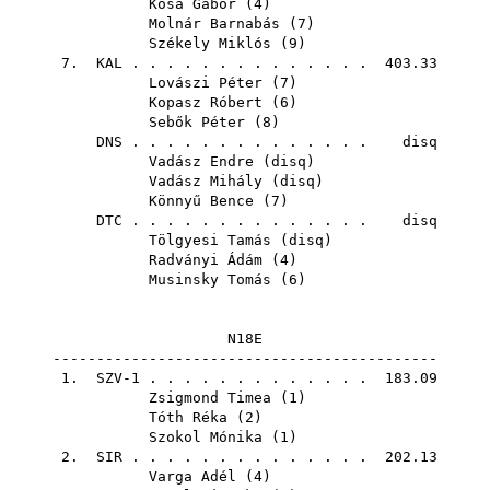
Kósa Gábor
(
4
)
Molnár Barnabás
(
7
)
Székely Miklós
(
9
)
7.
KAL
. . . . . . . . . . . . . . 403.33
Lovászi Péter
(
7
)
Kopasz Róbert
(
6
)
Sebők Péter
(
8
)
DNS
. . . . . . . . . . . . . . disq
Vadász Endre
(
disq
)
Vadász Mihály
(
disq
)
Könnyű Bence
(
7
)
DTC
. . . . . . . . . . . . . . disq
Tölgyesi Tamás
(
disq
)
Radványi Ádám
(
4
)
Musinsky Tomás
(
6
)
N18E
--------------------------------------------
1. SZV-1 . . . . . . . . . . . . . 183.09
Zsigmond Timea
(
1
)
Tóth Réka
(
2
)
Szokol Mónika
(
1
)
2.
SIR
. . . . . . . . . . . . . . 202.13
Varga Adél
(
4
)