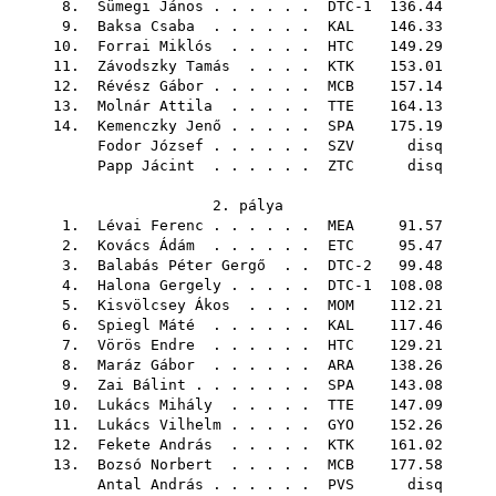
8.
Sümegi János
. . . . . . DTC-1 136.44
9.
Baksa Csaba
. . . . . .
KAL
146.33
10.
Forrai Miklós
. . . . .
HTC
149.29
11.
Závodszky Tamás
. . . .
KTK
153.01
12.
Révész Gábor
. . . . . .
MCB
157.14
13.
Molnár Attila
. . . . .
TTE
164.13
14.
Kemenczky Jenő
. . . . .
SPA
175.19
Fodor József
. . . . . .
SZV
disq
Papp Jácint
. . . . . .
ZTC
disq
2. pálya
1.
Lévai Ferenc
. . . . . .
MEA
91.57
2.
Kovács Ádám
. . . . . .
ETC
95.47
3.
Balabás Péter Gergő
. . DTC-2 99.48
4.
Halona Gergely
. . . . . DTC-1 108.08
5.
Kisvölcsey Ákos
. . . .
MOM
112.21
6.
Spiegl Máté
. . . . . .
KAL
117.46
7.
Vörös Endre
. . . . . .
HTC
129.21
8.
Maráz Gábor
. . . . . .
ARA
138.26
9.
Zai Bálint
. . . . . . .
SPA
143.08
10.
Lukács Mihály
. . . . .
TTE
147.09
11.
Lukács Vilhelm
. . . . .
GYO
152.26
12.
Fekete András
. . . . .
KTK
161.02
13.
Bozsó Norbert
. . . . .
MCB
177.58
Antal András
. . . . . .
PVS
disq