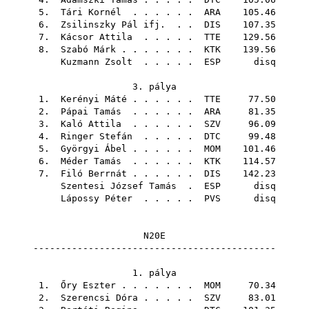
5.
Tári Kornél
. . . . . .
ARA
105.46
6.
Zsilinszky Pál ifj.
. .
DIS
107.35
7.
Kácsor Attila
. . . . .
TTE
129.56
8.
Szabó Márk
. . . . . . .
KTK
139.56
Kuzmann Zsolt
. . . . .
ESP
disq
3. pálya
1.
Kerényi Máté
. . . . . .
TTE
77.50
2.
Pápai Tamás
. . . . . .
ARA
81.35
3.
Kaló Attila
. . . . . .
SZV
96.09
4.
Ringer Stefán
. . . . .
DTC
99.48
5.
Györgyi Ábel
. . . . . .
MOM
101.46
6.
Méder Tamás
. . . . . .
KTK
114.57
7.
Filó Berrnát
. . . . . .
DIS
142.23
Szentesi József Tamás
.
ESP
disq
Lápossy Péter
. . . . .
PVS
disq
N20E
--------------------------------------------
1. pálya
1.
Őry Eszter
. . . . . . .
MOM
70.34
2.
Szerencsi Dóra
. . . . .
SZV
83.01