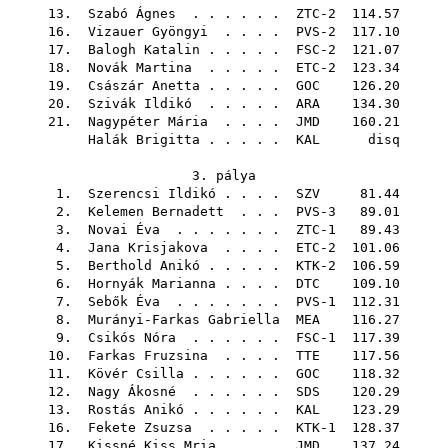
13.
Szabó Ágnes
. . . . . . ZTC-2 114.57
16.
Vizauer Gyöngyi
. . . . PVS-2 117.10
17.
Balogh Katalin
. . . . . FSC-2 121.07
18.
Novák Martina
. . . . . ETC-2 123.34
19.
Császár Anetta
. . . . .
GOC
126.20
20.
Szivák Ildikó
. . . . .
ARA
134.30
21.
Nagypéter Mária
. . . .
JMD
160.21
Halák Brigitta
. . . . .
KAL
disq
3. pálya
1.
Szerencsi Ildikó
. . . .
SZV
81.44
2.
Kelemen Bernadett
. . . PVS-3 89.01
3.
Novai Éva
. . . . . . . ZTC-1 89.43
4.
Jana Krisjakova
. . . . ETC-2 101.06
5.
Berthold Anikó
. . . . . KTK-2 106.59
6.
Hornyák Marianna
. . . .
DTC
109.10
7.
Sebők Éva
. . . . . . . PVS-1 112.31
8.
Murányi-Farkas Gabriella
MEA
116.27
9.
Csikós Nóra
. . . . . . FSC-1 117.39
10.
Farkas Fruzsina
. . . .
TTE
117.56
11.
Kövér Csilla
. . . . . .
GOC
118.32
12.
Nagy Ákosné
. . . . . .
SDS
120.29
13.
Rostás Anikó
. . . . . .
KAL
123.29
16.
Fekete Zsuzsa
. . . . . KTK-1 128.37
17.
Kissné Kiss Mria
. . . .
JMD
137.24