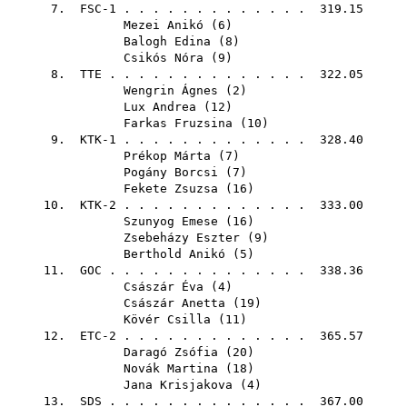
7. FSC-1 . . . . . . . . . . . . . 319.15
Mezei Anikó
(
6
)
Balogh Edina
(
8
)
Csikós Nóra
(
9
)
8.
TTE
. . . . . . . . . . . . . . 322.05
Wengrin Ágnes
(
2
)
Lux Andrea
(
12
)
Farkas Fruzsina
(
10
)
9. KTK-1 . . . . . . . . . . . . . 328.40
Prékop Márta
(
7
)
Pogány Borcsi
(
7
)
Fekete Zsuzsa
(
16
)
10. KTK-2 . . . . . . . . . . . . . 333.00
Szunyog Emese
(
16
)
Zsebeházy Eszter
(
9
)
Berthold Anikó
(
5
)
11.
GOC
. . . . . . . . . . . . . . 338.36
Császár Éva
(
4
)
Császár Anetta
(
19
)
Kövér Csilla
(
11
)
12. ETC-2 . . . . . . . . . . . . . 365.57
Daragó Zsófia
(
20
)
Novák Martina
(
18
)
Jana Krisjakova
(
4
)
13.
SDS
. . . . . . . . . . . . . . 367.00