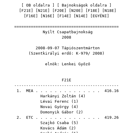
[
OB oldalra
] [
Bajnokságok oldalra
]
[
F21E
] [
N21E
] [
F20E
] [
N20E
] [
F18E
] [
N18E
]
[
F16E
] [
N16E
] [
F14E
] [
N14E
] [
EGYÉNI
]
============================================
Nyílt Csapatbajnokság
2008
2008-09-07 Tápiószentmárton
(Szentkirályi erdő: K-979/ 2008)
elnök:
Lenkei Győző
F21E
--------------------------------------------
1.
MEA
. . . . . . . . . . . . . . 416.16
Harkányi Zoltán
(
4
)
Lévai Ferenc
(
1
)
Novai György
(
4
)
Domonyik Gábor
(
2
)
2.
ETC
. . . . . . . . . . . . . . 419.26
Szajkó Csaba
(
5
)
Kovács Ádám
(
2
)