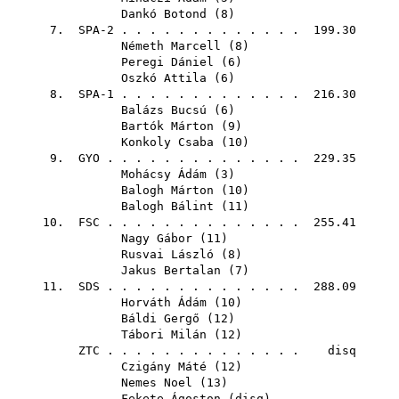
Dankó Botond
(
8
)
7. SPA-2 . . . . . . . . . . . . . 199.30
Németh Marcell
(
8
)
Peregi Dániel
(
6
)
Oszkó Attila
(
6
)
8. SPA-1 . . . . . . . . . . . . . 216.30
Balázs Bucsú
(
6
)
Bartók Márton
(
9
)
Konkoly Csaba
(
10
)
9.
GYO
. . . . . . . . . . . . . . 229.35
Mohácsy Ádám
(
3
)
Balogh Márton
(
10
)
Balogh Bálint
(
11
)
10.
FSC
. . . . . . . . . . . . . . 255.41
Nagy Gábor
(
11
)
Rusvai László
(
8
)
Jakus Bertalan
(
7
)
11.
SDS
. . . . . . . . . . . . . . 288.09
Horváth Ádám
(
10
)
Báldi Gergő
(
12
)
Tábori Milán
(
12
)
ZTC
. . . . . . . . . . . . . . disq
Czigány Máté
(
12
)
Nemes Noel
(
13
)
Fekete Ágoston
(
disq
)