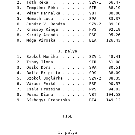
2.
Tóth Réka
. . . . . . . SZV-1 66.47
3.
Zempléni Réka
. . . . .
SIR
68.19
4.
Péter Hajnalka
. . . . .
VBT
80.00
5.
Németh Luca
. . . . . .
SPA
83.37
6.
Juhász V. Renáta
. . . . SZV-2 89.10
7.
Krassóy Kinga
. . . . .
PVS
92.19
8.
Király Amanda
. . . . .
ESP
95.26
9.
Móga Piroska
. . . . . .
BEA
126.43
3. pálya
1.
Szokol Mónika
. . . . . SZV-1 48.41
2.
Tibay Ilona
. . . . . .
SIR
51.08
3.
Oszkó Dóra
. . . . . . .
SPA
80.51
4.
Balla Brigitta
. . . . .
SDS
88.09
5.
Szokol Boglárka
. . . . SZV-2 88.35
6.
Váradi Enikő
. . . . . .
ESP
90.57
7.
Csala Fruzsina
. . . . .
PVS
94.03
8.
Pózna Diána
. . . . . .
VBT
104.53
9.
Síkhegyi Franciska
. . .
BEA
149.12
F16E
--------------------------------------------
1. pálya