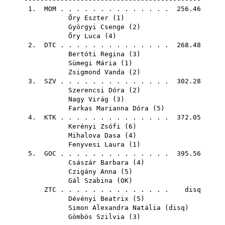
1.
MOM
. . . . . . . . . . . . . . 256.46
Őry Eszter
(
1
)
Györgyi Csenge
(
2
)
Őry Luca
(
4
)
2.
DTC
. . . . . . . . . . . . . . 268.48
Bertóti Regina
(
3
)
Sümegi Mária
(
1
)
Zsigmond Vanda
(
2
)
3.
SZV
. . . . . . . . . . . . . . 302.28
Szerencsi Dóra
(
2
)
Nagy Virág
(
3
)
Farkas Marianna Dóra
(
5
)
4.
KTK
. . . . . . . . . . . . . . 372.05
Kerényi Zsófi
(
6
)
Mihalova Dasa
(
4
)
Fenyvesi Laura
(
1
)
5.
GOC
. . . . . . . . . . . . . . 395.56
Császár Barbara
(
4
)
Czigány Anna
(
5
)
Gál Szabina
(
OK
)
ZTC
. . . . . . . . . . . . . . disq
Dévényi Beatrix
(
5
)
Simon Alexandra Natália
(
disq
)
Gömbös Szilvia
(
3
)