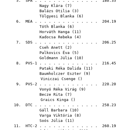
5.
SPA
. . . . . . . . . . . . . . 180.35
Nagy Klára
(
7
)
Balázs Otilia
(
3
)
Tölgyesi Blanka
(
6
)
6.
MEA
. . . . . . . . . . . . . . 204.19
Tóth Blanka
(
6
)
Horváth Hanga
(
11
)
Kadocsa Rebeka
(
4
)
7.
SDS
. . . . . . . . . . . . . . 206.25
Cseh Anett
(
2
)
Palkovics Éva
(
5
)
Goldmann Júlia
(
10
)
8. PVS-1 . . . . . . . . . . . . . 216.45
Pataki Réka Dalida
(
11
)
Baumholczer Eszter
(
9
)
Viniczai Csenge
()
9. PVS-2 . . . . . . . . . . . . . 220.20
Vonyó Réka Virág
(
9
)
Becze Rita
(
7
)
Graics Kinga
()
10.
DTC
. . . . . . . . . . . . . . 258.23
Gáll Barbara
(
10
)
Varga Viktória
(
8
)
Soós Júlia
(
11
)
11. HTC-2 . . . . . . . . . . . . . 260.19