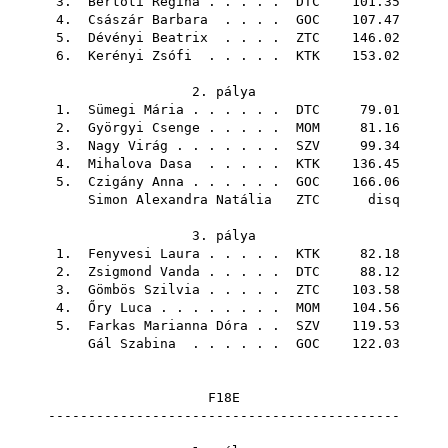
3.
Bertóti Regina
. . . . .
DTC
101.35
4.
Császár Barbara
. . . .
GOC
107.47
5.
Dévényi Beatrix
. . . .
ZTC
146.02
6.
Kerényi Zsófi
. . . . .
KTK
153.02
2. pálya
1.
Sümegi Mária
. . . . . .
DTC
79.01
2.
Györgyi Csenge
. . . . .
MOM
81.16
3.
Nagy Virág
. . . . . . .
SZV
99.34
4.
Mihalova Dasa
. . . . .
KTK
136.45
5.
Czigány Anna
. . . . . .
GOC
166.06
Simon Alexandra Natália
ZTC
disq
3. pálya
1.
Fenyvesi Laura
. . . . .
KTK
82.18
2.
Zsigmond Vanda
. . . . .
DTC
88.12
3.
Gömbös Szilvia
. . . . .
ZTC
103.58
4.
Őry Luca
. . . . . . . .
MOM
104.56
5.
Farkas Marianna Dóra
. .
SZV
119.53
Gál Szabina
. . . . . .
GOC
122.03
F18E
--------------------------------------------