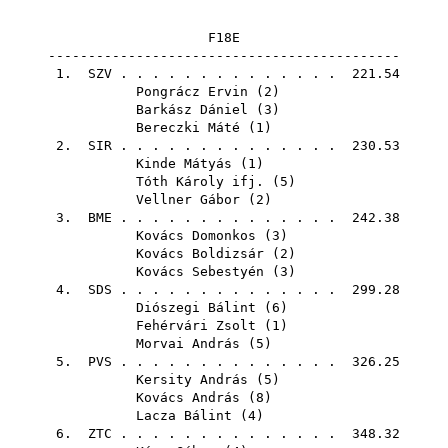
F18E
--------------------------------------------
1.
SZV
. . . . . . . . . . . . . . 221.54
Pongrácz Ervin
(
2
)
Barkász Dániel
(
3
)
Bereczki Máté
(
1
)
2.
SIR
. . . . . . . . . . . . . . 230.53
Kinde Mátyás
(
1
)
Tóth Károly ifj.
(
5
)
Vellner Gábor
(
2
)
3.
BME
. . . . . . . . . . . . . . 242.38
Kovács Domonkos
(
3
)
Kovács Boldizsár
(
2
)
Kovács Sebestyén
(
3
)
4.
SDS
. . . . . . . . . . . . . . 299.28
Diószegi Bálint
(
6
)
Fehérvári Zsolt
(
1
)
Morvai András
(
5
)
5.
PVS
. . . . . . . . . . . . . . 326.25
Kersity András
(
5
)
Kovács András
(
8
)
Lacza Bálint
(
4
)
6.
ZTC
. . . . . . . . . . . . . . 348.32