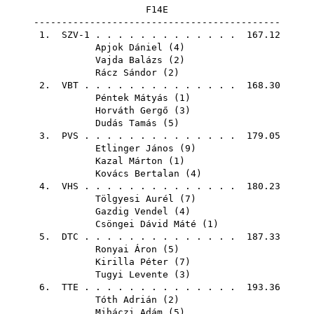
F14E
--------------------------------------------
1. SZV-1 . . . . . . . . . . . . . 167.12
Apjok Dániel
(
4
)
Vajda Balázs
(
2
)
Rácz Sándor
(
2
)
2.
VBT
. . . . . . . . . . . . . . 168.30
Péntek Mátyás
(
1
)
Horváth Gergő
(
3
)
Dudás Tamás
(
5
)
3.
PVS
. . . . . . . . . . . . . . 179.05
Etlinger János
(
9
)
Kazal Márton
(
1
)
Kovács Bertalan
(
4
)
4.
VHS
. . . . . . . . . . . . . . 180.23
Tölgyesi Aurél
(
7
)
Gazdig Vendel
(
4
)
Csöngei Dávid Máté
(
1
)
5.
DTC
. . . . . . . . . . . . . . 187.33
Ronyai Áron
(
5
)
Kirilla Péter
(
7
)
Tugyi Levente
(
3
)
6.
TTE
. . . . . . . . . . . . . . 193.36
Tóth Adrián
(
2
)
Miháczi Adám
(
5
)