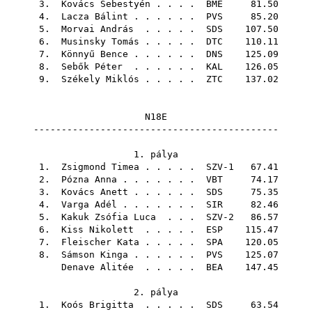
3.
Kovács Sebestyén
. . . .
BME
81.50
4.
Lacza Bálint
. . . . . .
PVS
85.20
5.
Morvai András
. . . . .
SDS
107.50
6.
Musinsky Tomás
. . . . .
DTC
110.11
7.
Könnyű Bence
. . . . . .
DNS
125.09
8.
Sebők Péter
. . . . . .
KAL
126.05
9.
Székely Miklós
. . . . .
ZTC
137.02
N18E
--------------------------------------------
1. pálya
1.
Zsigmond Timea
. . . . . SZV-1 67.41
2.
Pózna Anna
. . . . . . .
VBT
74.17
3.
Kovács Anett
. . . . . .
SDS
75.35
4.
Varga Adél
. . . . . . .
SIR
82.46
5.
Kakuk Zsófia Luca
. . . SZV-2 86.57
6.
Kiss Nikolett
. . . . .
ESP
115.47
7.
Fleischer Kata
. . . . .
SPA
120.05
8.
Sámson Kinga
. . . . . .
PVS
125.07
Denave Alitée
. . . . .
BEA
147.45
2. pálya
1.
Koós Brigitta
. . . . .
SDS
63.54