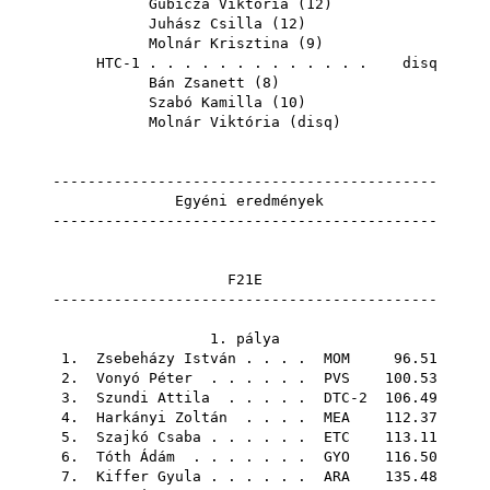
Gubicza Viktória
(
12
)
Juhász Csilla
(
12
)
Molnár Krisztina
(
9
)
HTC-1 . . . . . . . . . . . . . disq
Bán Zsanett
(
8
)
Szabó Kamilla
(
10
)
Molnár Viktória
(
disq
)
--------------------------------------------
Egyéni eredmények
--------------------------------------------
F21E
--------------------------------------------
1. pálya
1.
Zsebeházy István
. . . .
MOM
96.51
2.
Vonyó Péter
. . . . . .
PVS
100.53
3.
Szundi Attila
. . . . . DTC-2 106.49
4.
Harkányi Zoltán
. . . .
MEA
112.37
5.
Szajkó Csaba
. . . . . .
ETC
113.11
6.
Tóth Ádám
. . . . . . .
GYO
116.50
7.
Kiffer Gyula
. . . . . .
ARA
135.48