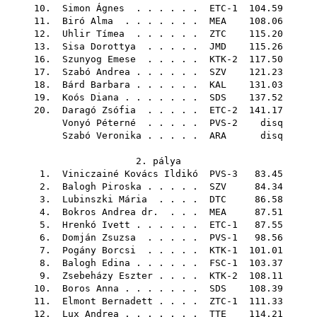
10.
Simon Ágnes
. . . . . . ETC-1 104.59
11.
Biró Alma
. . . . . . .
MEA
108.06
12.
Uhlir Tímea
. . . . . .
ZTC
115.20
13.
Sisa Dorottya
. . . . .
JMD
115.26
16.
Szunyog Emese
. . . . . KTK-2 117.50
17.
Szabó Andrea
. . . . . .
SZV
121.23
18.
Bárd Barbara
. . . . . .
KAL
131.03
19.
Koós Diana
. . . . . . .
SDS
137.52
20.
Daragó Zsófia
. . . . . ETC-2 141.17
Vonyó Péterné
. . . . . PVS-2 disq
Szabó Veronika
. . . . .
ARA
disq
2. pálya
1.
Viniczainé Kovács Ildikó
PVS-3 83.45
2.
Balogh Piroska
. . . . .
SZV
84.34
3.
Lubinszki Mária
. . . .
DTC
86.58
4.
Bokros Andrea dr.
. . .
MEA
87.51
5.
Hrenkó Ivett
. . . . . . ETC-1 87.55
6.
Domján Zsuzsa
. . . . . PVS-1 98.56
7.
Pogány Borcsi
. . . . . KTK-1 101.01
8.
Balogh Edina
. . . . . . FSC-1 103.37
9.
Zsebeházy Eszter
. . . . KTK-2 108.11
10.
Boros Anna
. . . . . . .
SDS
108.39
11.
Elmont Bernadett
. . . . ZTC-1 111.33
12.
Lux Andrea
. . . . . . .
TTE
114.21