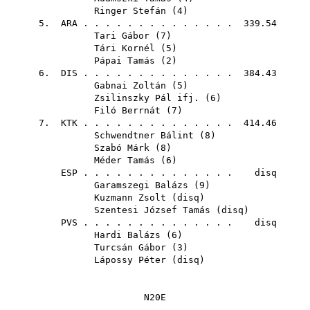
Ringer Stefán
(
4
)
5.
ARA
. . . . . . . . . . . . . . 339.54
Tari Gábor
(
7
)
Tári Kornél
(
5
)
Pápai Tamás
(
2
)
6.
DIS
. . . . . . . . . . . . . . 384.43
Gabnai Zoltán
(
5
)
Zsilinszky Pál ifj.
(
6
)
Filó Berrnát
(
7
)
7.
KTK
. . . . . . . . . . . . . . 414.46
Schwendtner Bálint
(
8
)
Szabó Márk
(
8
)
Méder Tamás
(
6
)
ESP
. . . . . . . . . . . . . . disq
Garamszegi Balázs
(
9
)
Kuzmann Zsolt
(
disq
)
Szentesi József Tamás
(
disq
)
PVS
. . . . . . . . . . . . . . disq
Hardi Balázs
(
6
)
Turcsán Gábor
(
3
)
Lápossy Péter
(
disq
)
N20E
--------------------------------------------