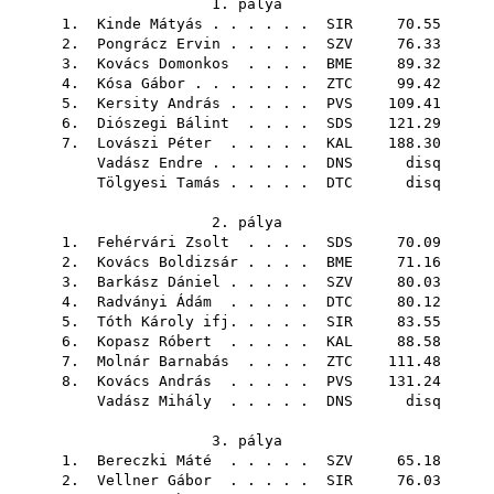
1. pálya
1.
Kinde Mátyás
. . . . . .
SIR
70.55
2.
Pongrácz Ervin
. . . . .
SZV
76.33
3.
Kovács Domonkos
. . . .
BME
89.32
4.
Kósa Gábor
. . . . . . .
ZTC
99.42
5.
Kersity András
. . . . .
PVS
109.41
6.
Diószegi Bálint
. . . .
SDS
121.29
7.
Lovászi Péter
. . . . .
KAL
188.30
Vadász Endre
. . . . . .
DNS
disq
Tölgyesi Tamás
. . . . .
DTC
disq
2. pálya
1.
Fehérvári Zsolt
. . . .
SDS
70.09
2.
Kovács Boldizsár
. . . .
BME
71.16
3.
Barkász Dániel
. . . . .
SZV
80.03
4.
Radványi Ádám
. . . . .
DTC
80.12
5.
Tóth Károly ifj.
. . . .
SIR
83.55
6.
Kopasz Róbert
. . . . .
KAL
88.58
7.
Molnár Barnabás
. . . .
ZTC
111.48
8.
Kovács András
. . . . .
PVS
131.24
Vadász Mihály
. . . . .
DNS
disq
3. pálya
1.
Bereczki Máté
. . . . .
SZV
65.18
2.
Vellner Gábor
. . . . .
SIR
76.03