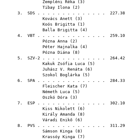
Zempléni Réka
(
3
)
Tibay Ilona
(
2
)
3.
SDS
. . . . . . . . . . . . . . 227.38
Kovács Anett
(
3
)
Koós Brigitta
(
1
)
Balla Brigitta
(
4
)
4.
VBT
. . . . . . . . . . . . . . 259.10
Pózna Anna
(
2
)
Péter Hajnalka
(
4
)
Pózna Diána
(
8
)
5. SZV-2 . . . . . . . . . . . . . 264.42
Kakuk Zsófia Luca
(
5
)
Juhász V. Renáta
(
6
)
Szokol Boglárka
(
5
)
6.
SPA
. . . . . . . . . . . . . . 284.33
Fleischer Kata
(
7
)
Németh Luca
(
5
)
Oszkó Dóra
(
3
)
7.
ESP
. . . . . . . . . . . . . . 302.10
Kiss Nikolett
(
6
)
Király Amanda
(
8
)
Váradi Enikő
(
6
)
8.
PVS
. . . . . . . . . . . . . . 311.29
Sámson Kinga
(
8
)
Krassóy Kinga
(
7
)