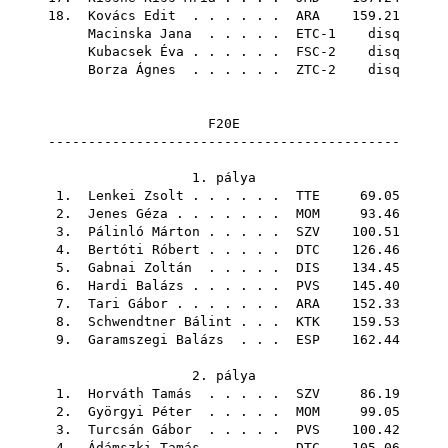
18.
Kovács Edit
. . . . . .
ARA
159.21
Macinska Jana
. . . . . ETC-1 disq
Kubacsek Éva
. . . . . . FSC-2 disq
Borza Ágnes
. . . . . . ZTC-2 disq
F20E
--------------------------------------------
1. pálya
1.
Lenkei Zsolt
. . . . . .
TTE
69.05
2.
Jenes Géza
. . . . . . .
MOM
93.46
3.
Pálinló Márton
. . . . .
SZV
100.51
4.
Bertóti Róbert
. . . . .
DTC
126.46
5.
Gabnai Zoltán
. . . . .
DIS
134.45
6.
Hardi Balázs
. . . . . .
PVS
145.40
7.
Tari Gábor
. . . . . . .
ARA
152.33
8.
Schwendtner Bálint
. . .
KTK
159.53
9.
Garamszegi Balázs
. . .
ESP
162.44
2. pálya
1.
Horváth Tamás
. . . . .
SZV
86.19
2.
Györgyi Péter
. . . . .
MOM
99.05
3.
Turcsán Gábor
. . . . .
PVS
100.42
4.
Ádámszki Tamás
. . . . .
DTC
105.06