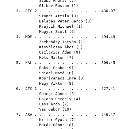
Szabó András
(
5
)
Glibov Ruslan
(
1
)
3. DTC-2 . . . . . . . . . . . . . 430.07
Szundi Attila
(
3
)
Balabás Péter Gergő
(
3
)
Krajcik Michael
(
1
)
Magyar Zsolt
(
6
)
4.
MOM
. . . . . . . . . . . . . . 494.49
Zsebeházy István
(
1
)
Kisvölcsey Ákos
(
5
)
Oszlovics Ádám
(
9
)
Mets Márton
(
7
)
5.
KAL
. . . . . . . . . . . . . . 509.45
Baksa Csaba
(
9
)
Spiegl Máté
(
6
)
Koprivanacz Imre
(
3
)
Nagy Viktor
(
8
)
6. DTC-1 . . . . . . . . . . . . . 527.41
Sümegi János
(
8
)
Halona Gergely
(
4
)
Less Áron
(
7
)
Vas Gábor
(
10
)
7.
ARA
. . . . . . . . . . . . . . 546.47
Kiffer Gyula
(
7
)
Maráz Gábor
(
8
)