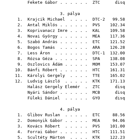
Fekete Gábor
. . . . . .
ZTC
disq
3. pálya
1.
Krajcik Michael
. . . . DTC-2 99.58
2.
Antal Miklós
. . . . . .
PVS
102.34
3.
Koprivanacz Imre
. . . .
KAL
109.58
4.
Novai György
. . . . . .
MEA
117.36
5.
Szabó András
. . . . . .
ETC
121.52
6.
Bogos Tamás
. . . . . .
ARA
126.28
7.
Less Áron
. . . . . . . DTC-1 132.00
8.
Rózsa Géza
. . . . . . .
SPA
138.08
9.
Oszlovics Ádám
. . . . .
MOM
153.07
10.
Bánfi Róbert
. . . . . .
HTC
161.31
11.
Károlyi Gergely
. . . .
TTE
165.02
12.
Ludvig László
. . . . .
KTK
171.13
Halász Gergely Elemér
.
ZTC
disq
Nyári Sándor
. . . . . .
MCB
disq
Füleki Dániel
. . . . .
GYO
disq
4. pálya
1.
Glibov Ruslan
. . . . .
ETC
88.56
2.
Domonyik Gábor
. . . . .
MEA
94.06
3.
Kovács Róbert
. . . . .
PVS
101.00
4.
Forrai Gábor
. . . . . .
HTC
111.51
5.
Scultéty Márton
. . . .
KTK
122.23