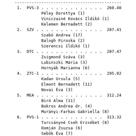
--------------------------------------------
1. PVS-3 . . . . . . . . . . . . . 260.40
Péley Dorottya
(
1
)
Viniczainé Kovács Ildikó
(
1
)
Kelemen Bernadett
(
2
)
2.
SZV
. . . . . . . . . . . . . . 287.41
Szabó Andrea
(
17
)
Balogh Piroska
(
2
)
Szerencsi Ildikó
(
1
)
3.
DTC
. . . . . . . . . . . . . . 287.47
Zsigmond Száva
(
3
)
Lubinszki Mária
(
3
)
Hornyák Marianna
(
6
)
4. ZTC-1 . . . . . . . . . . . . . 295.02
Kadan Ursula
(
5
)
Elmont Bernadett
(
11
)
Novai Éva
(
3
)
5.
MEA
. . . . . . . . . . . . . . 312.24
Biró Alma
(
11
)
Bokros Andrea dr.
(
4
)
Murányi-Farkas Gabriella
(
8
)
6. PVS-1 . . . . . . . . . . . . . 313.32
Turcsányné Cseh Erzsébet
(
8
)
Domján Zsuzsa
(
6
)
Sebők Éva
(
7
)