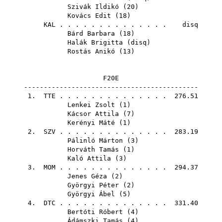
Szivák Ildikó
(
20
)
Kovács Edit
(
18
)
KAL
. . . . . . . . . . . . . . disq
Bárd Barbara
(
18
)
Halák Brigitta
(
disq
)
Rostás Anikó
(
13
)
F20E
--------------------------------------------
1.
TTE
. . . . . . . . . . . . . . 276.51
Lenkei Zsolt
(
1
)
Kácsor Attila
(
7
)
Kerényi Máté
(
1
)
2.
SZV
. . . . . . . . . . . . . . 283.19
Pálinló Márton
(
3
)
Horváth Tamás
(
1
)
Kaló Attila
(
3
)
3.
MOM
. . . . . . . . . . . . . . 294.37
Jenes Géza
(
2
)
Györgyi Péter
(
2
)
Györgyi Ábel
(
5
)
4.
DTC
. . . . . . . . . . . . . . 331.40
Bertóti Róbert
(
4
)
Ádámszki Tamás
(
4
)