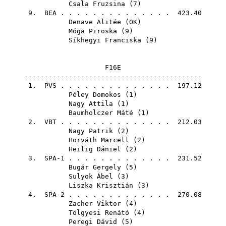
Csala Fruzsina
(
7
)
9.
BEA
. . . . . . . . . . . . . . 423.40
Denave Alitée
(
OK
)
Móga Piroska
(
9
)
Síkhegyi Franciska
(
9
)
F16E
--------------------------------------------
1.
PVS
. . . . . . . . . . . . . . 197.12
Péley Domokos
(
1
)
Nagy Attila
(
1
)
Baumholczer Máté
(
1
)
2.
VBT
. . . . . . . . . . . . . . 212.03
Nagy Patrik
(
2
)
Horváth Marcell
(
2
)
Heilig Dániel
(
2
)
3. SPA-1 . . . . . . . . . . . . . 231.52
Bugár Gergely
(
5
)
Sulyok Ábel
(
3
)
Liszka Krisztián
(
3
)
4. SPA-2 . . . . . . . . . . . . . 270.08
Zacher Viktor
(
4
)
Tölgyesi Renátó
(
4
)
Peregi Dávid
(
5
)