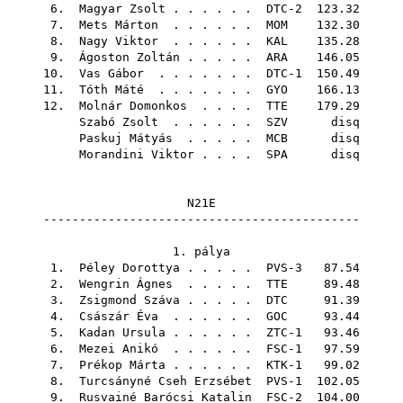
6.
Magyar Zsolt
. . . . . . DTC-2 123.32
7.
Mets Márton
. . . . . .
MOM
132.30
8.
Nagy Viktor
. . . . . .
KAL
135.28
9.
Ágoston Zoltán
. . . . .
ARA
146.05
10.
Vas Gábor
. . . . . . . DTC-1 150.49
11.
Tóth Máté
. . . . . . .
GYO
166.13
12.
Molnár Domonkos
. . . .
TTE
179.29
Szabó Zsolt
. . . . . .
SZV
disq
Paskuj Mátyás
. . . . .
MCB
disq
Morandini Viktor
. . . .
SPA
disq
N21E
--------------------------------------------
1. pálya
1.
Péley Dorottya
. . . . . PVS-3 87.54
2.
Wengrin Ágnes
. . . . .
TTE
89.48
3.
Zsigmond Száva
. . . . .
DTC
91.39
4.
Császár Éva
. . . . . .
GOC
93.44
5.
Kadan Ursula
. . . . . . ZTC-1 93.46
6.
Mezei Anikó
. . . . . . FSC-1 97.59
7.
Prékop Márta
. . . . . . KTK-1 99.02
8.
Turcsányné Cseh Erzsébet
PVS-1 102.05
9.
Rusvainé Barócsi Katalin
FSC-2 104.00