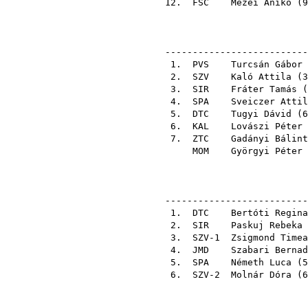
12.
FSC
Mezei Anikó
(
9
--------------------------
1.
PVS
Turcsán Gábor
2.
SZV
Kaló Attila
(
3
3.
SIR
Fráter Tamás
(
4.
SPA
Sveiczer Attil
5.
DTC
Tugyi Dávid
(
6
6.
KAL
Lovászi Péter
7.
ZTC
Gadányi Bálint
MOM
Györgyi Péter
--------------------------
1.
DTC
Bertóti Regina
2.
SIR
Paskuj Rebeka
3. SZV-1
Zsigmond Timea
4.
JMD
Szabari Bernad
5.
SPA
Németh Luca
(
5
6. SZV-2
Molnár Dóra
(
6