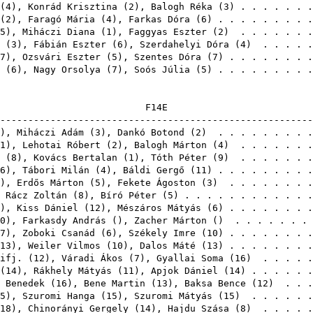
(
4
),
Konrád Krisztina
(
2
),
Balogh Réka
(
3
) . . . . . . 
(
2
),
Faragó Mária
(
4
),
Farkas Dóra
(
6
) . . . . . . . . 
5
),
Miháczi Diana
(
1
),
Faggyas Eszter
(
2
) . . . . . . 
(
3
),
Fábián Eszter
(
6
),
Szerdahelyi Dóra
(
4
) . . . . .
7
),
Ozsvári Eszter
(
5
),
Szentes Dóra
(
7
) . . . . . . . 
(
6
),
Nagy Orsolya
(
7
),
Soós Júlia
(
5
) . . . . . . . . 
F1
-------------------------------------------------------
),
Miháczi Adám
(
3
),
Dankó Botond
(
2
) . . . . . . . . 
1
),
Lehotai Róbert
(
2
),
Balogh Márton
(
4
) . . . . . . 
(
8
),
Kovács Bertalan
(
1
),
Tóth Péter
(
9
) . . . . . . 
6
),
Tábori Milán
(
4
),
Báldi Gergő
(
11
) . . . . . . . . 
),
Erdős Márton
(
5
),
Fekete Ágoston
(
3
) . . . . . . . 
,
Rácz Zoltán
(
8
),
Bíró Péter
(
5
) . . . . . . . . . . . 
),
Kiss Dániel
(
12
),
Mészáros Mátyás
(
6
) . . . . . . . 
0
),
Farkasdy András
(),
Zacher Márton
() . . . . . . . 
7
),
Zoboki Csanád
(
6
),
Székely Imre
(
10
) . . . . . . . 
13
),
Weiler Vilmos
(
10
),
Dalos Máté
(
13
) . . . . . . . 
ifj.
(
12
),
Váradi Ákos
(
7
),
Gyallai Soma
(
16
) . . . . .
(
14
),
Rákhely Mátyás
(
11
),
Apjok Dániel
(
14
) . . . . . 
 Benedek
(
16
),
Bene Martin
(
13
),
Baksa Bence
(
12
) . . .
5
),
Szuromi Hanga
(
15
),
Szuromi Mátyás
(
15
) . . . . . 
18
),
Chinorányi Gergely
(
14
),
Hajdu Szása
(
8
) . . . . .