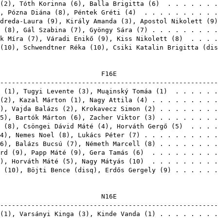
(
2
),
Tóth Korinna
(
6
),
Balla Brigitta
(
6
) . . . . . . 
),
Pózna Diána
(
8
),
Péntek Gréti
(
4
) . . . . . . . . . 
dreda-Laura
(
9
),
Király Amanda
(
3
),
Apostol Nikolett
(
9
(
8
),
Gál Szabina
(
7
),
Gyöngy Sára
(
7
) . . . . . . . . 
k Míra
(
7
),
Váradi Enikő
(
9
),
Kiss Nikolett
(
8
) . . . .
(
10
),
Schwendtner Réka
(
10
),
Csiki Katalin Brigitta
(
dis
F1
-------------------------------------------------------
(
1
),
Tugyi Levente
(
3
),
Muąinský Tomáa
(
1
) . . . . . 
(
2
),
Kazal Márton
(
1
),
Nagy Attila
(
4
) . . . . . . . . 
),
Vajda Balázs
(
2
),
Krokavecz Simon
(
2
) . . . . . . . 
5
),
Bartók Márton
(
6
),
Zacher Viktor
(
3
) . . . . . . . 
(
8
),
Csöngei Dávid Máté
(
4
),
Horváth Gergő
(
5
) . . . .
4
),
Nemes Noel
(
8
),
Lukács Péter
(
7
) . . . . . . . . . 
6
),
Balázs Bucsú
(
7
),
Németh Marcell
(
8
) . . . . . . . 
rd
(
9
),
Papp Máté
(
9
),
Gera Tamás
(
6
) . . . . . . . . 
),
Horváth Máté
(
5
),
Nagy Mátyás
(
10
) . . . . . . . . 
(
10
),
Böjti Bence
(
disq
),
Erdős Gergely
(
9
) . . . . .
N1
-------------------------------------------------------
(
1
),
Varsányi Kinga
(
3
),
Kinde Vanda
(
1
) . . . . . . . 