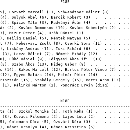
F1
-------------------------------------------------------
5
),
Horváth Marcell
(
1
),
Schwendtner Bálint
(
8
) . . . .
(
4
),
Sulyok Ábel
(
6
),
Barcik Róbert
(
3
) . . . . . . . 
(
6
),
Spicze Máté
(
3
),
Radványi Ádám
(
4
) . . . . . . . 
ár
(
2
),
Kovács Domonkos
(
10
),
Kovács Sebestyén
(
2
) . . 
3
),
Mizur Peter
(
4
),
Hráb Dániel
(
1
) . . . . . . . . . 
),
Heilig Dániel
(
5
),
Péntek Mátyás
(
5
) . . . . . . . 
t
(
7
),
Fehérvári Zsolt
(
8
),
Cserki Soma
(
11
) . . . . . 
),
Liskány András
(
11
),
Iski Rihárd
(
6
) . . . . . . . 
(
3
),
Lacza Bálint
(
7
),
Németh Mihály
(
12
) . . . . . . 
0
),
Lükő Dániel
(
9
),
Tölgyesi Ákos ifj.
(
10
) . . . . . 
(
8
),
Szabó Ákos
(
13
),
Hideg Gábor
(
9
) . . . . . . . . 
s
(
14
),
Bakos Marcell
(
12
),
Bartos Péter Vince
(
7
) . . 
(
12
),
Egyed Balázs
(
14
),
Molnár Péter
(
14
) . . . . . . 
risztián
(
15
),
Szakály Gergely
(
15
),
Barti Áron
(
13
) . 
(
1
),
Pálinkó Márton
(
2
),
Pongrácz Ervin
(
disq
) . . . 
N1
-------------------------------------------------------
ta
(
1
),
Szokol Mónika
(
1
),
Tóth Réka
(
1
) . . . . . . . 
(
3
),
Kovács Filoména
(
2
),
Lajos Luca
(
2
) . . . . . . 
5
),
Goldmann Dóra
(
5
),
Ozsvárt Dóra
(
3
) . . . . . . . 
),
Dénes Orsolya
(
4
),
Dénes Krisztina
(
5
) . . . . . . 