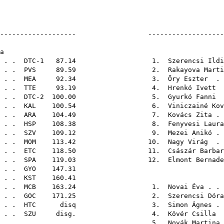
F21
----------------------- ----------------------
1. pálya
. . . . DTC-1 87.14 1.
Szerencsi Ildi
. . .
PVS
89.59 2.
Rakayova Marti
. . .
MEA
92.34 3.
Őry Eszter
. .
. . .
TTE
93.19 4.
Hrenkó Ivett
.
. . . . DTC-2 100.00 5.
Gyurkó Fanni
.
. . .
KAL
100.54 6.
Viniczainé Kov
. . .
ARA
104.49 7.
Kovács Zita
. 
. . .
HSP
108.38 8.
Fenyvesi Laura
. . .
SZV
109.12 9.
Mezei Anikó
. 
. . .
MOM
113.42 10.
Nagy Virág
. .
 . .
ETC
118.50 11.
Császár Barbar
. . .
SPA
119.03 12.
Elmont Bernade
. . .
GYO
147
. . .
KST
160.41
. . .
MCB
163.24 1.
Novai Éva
. . 
. . .
GOC
171.25 2.
Szerencsi Dóra
. . .
HTC
disq 3.
Simon Ágnes
. 
. . .
SZU
disg. 4.
Kövér Csilla
.
5.
Novák Martina