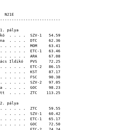
E
N21E
-----------------------
1. pálya
kó
. . . . SZV-1 54.59
na
. . . .
DTC
62.36
 . . . . .
MOM
63.41
 . . . . . ETC-1 63.46
 . . . . .
ARA
67.08
ács Ildikó
PVS
72.25
. . . . . . ETC-2 86.15
. . . . .
KST
87.17
. . . . . .
FSC
90.38
 . . . . . SZV-2 97.05
a
. . . . .
GOC
98.23
tt
. . . .
ZTC
113.25
.31
2. pálya
. . . . . .
ZTC
59.55
. . . . . SZV-1 60.42
. . . . . . ETC-1 65.17
 . . . . .
GOC
72.50
. . . . . . ETC-2 74.24