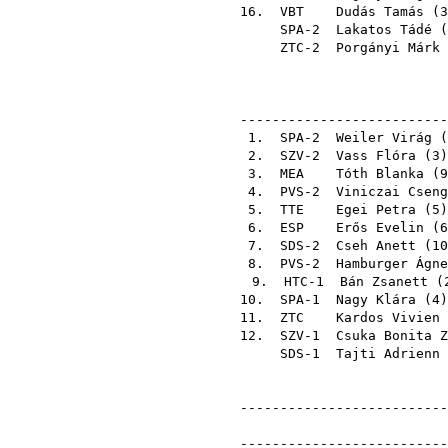
16.
VBT
Dudás Tamás
(
3
SPA-2
Lakatos Tádé
(
ZTC-2
Porgányi Márk
--------------------------
1. SPA-2
Weiler Virág
(
2. SZV-2
Vass Flóra
(
3
3.
MEA
Tóth Blanka
(
9
4. PVS-2
Viniczai Cseng
5.
TTE
Egei Petra
(
5
6.
ESP
Erős Evelin
(
6
7. SDS-2
Cseh Anett
(
10
8. PVS-2
Hamburger Ágne
9. HTC-1
Bán Zsanett
(
10. SPA-1
Nagy Klára
(
4
11.
ZTC
Kardos Vivien
12. SZV-1
Csuka Bonita Z
SDS-1
Tajti Adrienn
--------------------------
--------------------------