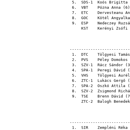
5. SDS-1
Koós Brigitta
6.
VBT
Pózna Anna
(
6
7.
ETC
Dervesteanu An
8.
GOC
Kötél Angyalka
9.
ESP
Nedeczey Ruzsá
KST
Kerényi Zsófi
--------------------------
1.
DTC
Tölgyesi Tamás
2.
PVS
Péley Domokos
3. SZV-1
Rácz Sándor
(
3
4. SPA-1
Peregi Dávid
(
5.
VHS
Tölgyesi Aurél
6. ZTC-1
Lukács Gergő
(
7. SPA-2
Oszkó Attila
(
8. SZV-2
Zsigmond Richá
9.
TSE
Brenn Dávid
(
7
ZTC-2
Balogh Benedek
--------------------------
1.
SIR
Zempléni Réka