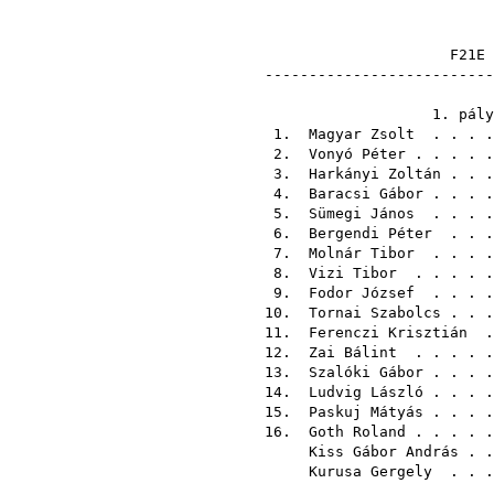
----------------------
1.
Magyar Zsolt
. . 
2.
Vonyó Péter
. . . . 
3.
Harkányi Zoltán
. . 
4.
Baracsi Gábor
. . . 
5.
Sümegi János
. . 
6.
Bergendi Péter
. . 
7.
Molnár Tibor
. . . 
8.
Vizi Tibor
. . . . 
9.
Fodor József
. . . 
10.
Tornai Szabolcs
. . 
11.
Ferenczi Krisztián
.
12.
Zai Bálint
. . . . 
13.
Szalóki Gábor
. . . 
14.
Ludvig László
. . . 
15.
Paskuj Mátyás
. . . 
16.
Goth Roland
. . . . 
Kiss Gábor András
. 
Kurusa Gergely
. . 