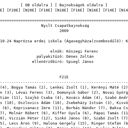
[
OB oldalra
] [
Bajnokságok oldalra
E
] [
F20E
] [
N20E
] [
F18E
] [
N18E
] [
F16E
] [
N16E
] [
F14E
] [
N14
=======================================================
 Csapatbaj
200
zsa erdei iskola (Ágasegyháza(zso
nök:
Köszegi Ferenc
kitűző:
Dénes Zoltán
rzőbíró:
Spiegl János
F2
-------------------------------------------------------
(
4
),
Bogya Tamás
(
2
),
Lenkei Zsolt
(
1
),
Kerényi Máté
(
2
n
(
3
),
Lévai Ferenc
(
3
),
Domonyik Gábor
(
2
),
Novai Györg
tián
(
11
),
Szajkó Csaba
(
4
),
Kovács Ádám
(
4
),
Szabó Andr
s
(
10
),
Oszlovics Ádám
(
10
),
Zsebeházy István
(
3
),
Kisvö
(
6
),
Koprivanacz Imre
(
11
),
Borbás Nándor
(
7
),
Baksa Cs
7
),
Molnár Róbert
(
6
),
Kiffer Gyula
(
6
),
Pápai Tamás
(
11
9
),
Viczián Péter
(
12
),
Sinkó János
(
8
),
Szabó Zsolt
(
7
5
),
Less Áron
(
9
),
Halona Gergely
(
15
),
Ringer Stefán
(
6