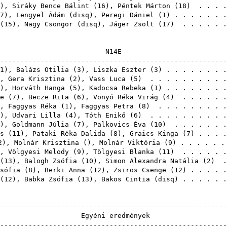
),
Siráky Bence Bálint
(
16
),
Péntek Márton
(
18
) . . . .
7
),
Lengyel Ádám
(
disq
),
Peregi Dániel
(
1
) . . . . . .
(
15
),
Nagy Csongor
(
disq
),
Jáger Zsolt
(
17
) . . . . . 
N1
-------------------------------------------------------
1
),
Balázs Otilia
(
3
),
Liszka Eszter
(
3
) . . . . . . .
),
Gera Krisztina
(
2
),
Vass Luca
(
5
) . . . . . . . . . 
),
Horváth Hanga
(
5
),
Kadocsa Rebeka
(
1
) . . . . . . .
e
(
7
),
Becze Rita
(
6
),
Vonyó Réka Virág
(
4
) . . . . . 
),
Faggyas Réka
(
1
),
Faggyas Petra
(
8
) . . . . . . . . 
),
Udvari Lilla
(
4
),
Tóth Enikő
(
6
) . . . . . . . . . 
),
Goldmann Júlia
(
7
),
Palkovics Éva
(
10
) . . . . . . 
s
(
11
),
Pataki Réka Dalida
(
8
),
Graics Kinga
(
7
) . . . 
2
),
Molnár Krisztina
(),
Molnár Viktória
(
9
) . . . . . 
),
Völgyesi Melody
(
9
),
Tölgyesi Blanka
(
11
) . . . . . 
(
13
),
Balogh Zsófia
(
10
),
Simon Alexandra Natália
(
2
) .
sófia
(
8
),
Berki Anna
(
12
),
Zsiros Csenge
(
12
) . . . . 
(
12
),
Babka Zsófia
(
13
),
Bakos Cintia
(
disq
) . . . . .
-------------------------------------------------------
Egyéni er
-------------------------------------------------------