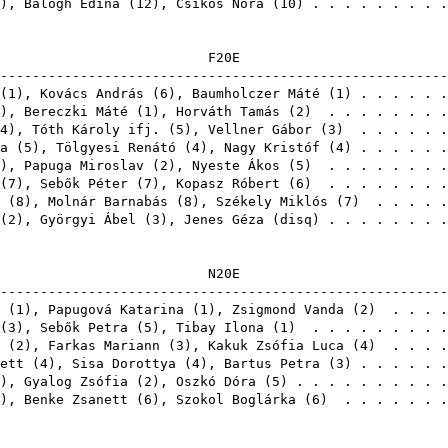
),
Balogh Edina
(
12
),
Csikós Nóra
(
10
) . . . . . . . . 
F2
-------------------------------------------------------
(
1
),
Kovács András
(
6
),
Baumholczer Máté
(
1
) . . . . . 
),
Bereczki Máté
(
1
),
Horváth Tamás
(
2
) . . . . . . . 
4
),
Tóth Károly ifj.
(
5
),
Vellner Gábor
(
3
) . . . . . 
a
(
5
),
Tölgyesi Renátó
(
4
),
Nagy Kristóf
(
4
) . . . . . 
),
Papuga Miroslav
(
2
),
Nyeste Ákos
(
5
) . . . . . . . 
(
7
),
Sebők Péter
(
7
),
Kopasz Róbert
(
6
) . . . . . . . 
(
8
),
Molnár Barnabás
(
8
),
Székely Miklós
(
7
) . . . . .
(
2
),
Györgyi Ábel
(
3
),
Jenes Géza
(
disq
) . . . . . . .
N2
-------------------------------------------------------
(
1
),
Papugová Katarina
(
1
),
Zsigmond Vanda
(
2
) . . . .
(
3
),
Sebők Petra
(
5
),
Tibay Ilona
(
1
) . . . . . . . . 
(
2
),
Farkas Mariann
(
3
),
Kakuk Zsófia Luca
(
4
) . . . .
ett
(
4
),
Sisa Dorottya
(
4
),
Bartus Petra
(
3
) . . . . . 
),
Gyalog Zsófia
(
2
),
Oszkó Dóra
(
5
) . . . . . . . . . 
),
Benke Zsanett
(
6
),
Szokol Boglárka
(
6
) . . . . . . 