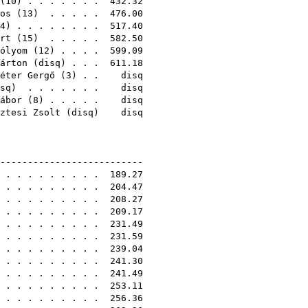
(
10
) . . . . . . . 432.32
os
(
13
) . . . . . 476.00
4
) . . . . . . . . 517.40
rt
(
15
) . . . . . 582.50
ólyom
(
12
) . . . . 599.09
árton
(
disq
) . . . 611.18
éter Gergő
(
3
) . . disq
sq
) . . . . . . . disq
ábor
(
8
) . . . . . disq
ztesi Zsolt
(
disq
) disq
1E
---------------------------
. . . . . . . . . . 189.27
. . . . . . . . . . 204.47
 . . . . . . . . . 208.27
. . . . . . . . . . 209.17
. . . . . . . . . . 231.49
. . . . . . . . . . 231.59
. . . . . . . . . . 239.04
. . . . . . . . . . 241.30
. . . . . . . . . . 241.49
. . . . . . . . . . 253.11
. . . . . . . . . . 256.36