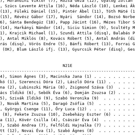
),
Morandini Viktor
(
7
),
Rózsa Géza
(
12
),
Gyalog Zoltán
),
Szücs Levente Attila
(
16
),
Néda László
(
10
),
Lenkei Ák
(
13
),
Füleki Dániel
(
15
),
Pintér Ábel
(
11
),
Tóth Máté
(
1
(
15
),
Révész Gábor
(
17
),
Nyári Sándor
(
14
),
Bozsó Norbe
6
),
Sánta Bendegúz
(
18
),
Papp Jácint
(
16
),
Mézes Tibor S
(
14
),
Harkányi Nándor
(
14
),
Siciu Simion
(
9
),
Scultéty M
1
),
Krajcik Michael
(
1
),
Szundi Attila
(
disq
),
Balabás P
),
Antal Miklós
(
8
),
Kovács Róbert
(
5
),
Antal András
(
di
rás
(
disq
),
Vörös Endre
(
5
),
Bánfi Róbert
(
13
),
Forrai G
(
OK
),
Blum László ifj.
(
13
),
Gyurcsik Péter
(
disq
),
Ges
N2
-------------------------------------------------------
4
),
Simon Ágnes
(
3
),
Macinska Jana
(
1
) . . . . . . . . 
kó
(
1
),
Szerencsi Dóra
(
2
),
László Dóra
(
11
) . . . . . 
na
(
2
),
Lubinszki Mária
(
8
),
Zsigmond Száva
(
3
) . . . .
ács Ildikó
(
6
),
Sebők Éva
(
6
),
Domján Zsuzsa
(
2
) . . . 
5
),
Szivák Ildikó
(
9
),
Szabó Veronika
(
9
) . . . . . . 
),
Novák Martina
(
5
),
Daragó Zsófia
(
5
) . . . . . . . 
),
Györgyi Csenge
(
11
),
Őry Luca
(
12
) . . . . . . . . . 
(
8
),
Fekete Zsuzsa
(
10
),
Zsebeházy Eszter
(
6
) . . . . 
a
(
11
),
Kövér Csilla
(
4
),
Császár Éva
(
4
) . . . . . . 
),
Szabó Andrea
(
7
),
Felföldi Hajnalka
(
7
) . . . . . . 
tt
(
12
),
Novai Éva
(
1
),
Szabó Ágnes
(
8
) . . . . . . . 