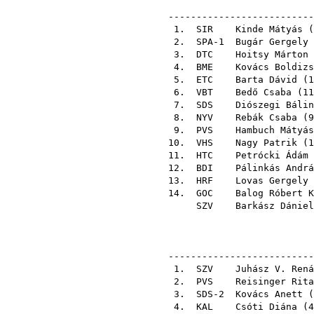
--------------------------
1.
SIR
Kinde Mátyás
(
2. SPA-1
Bugár Gergely
3.
DTC
Hoitsy Márton
4.
BME
Kovács Boldizs
5.
ETC
Barta Dávid
(
1
6.
VBT
Bedő Csaba
(
11
7.
SDS
Diószegi Bálin
8.
NYV
Rebák Csaba
(
9
9.
PVS
Hambuch Mátyás
10.
VHS
Nagy Patrik
(
1
11.
HTC
Petrócki Ádám
12.
BDI
Pálinkás Andrá
13.
HRF
Lovas Gergely
14.
GOC
Balog Róbert K
SZV
Barkász Dániel
--------------------------
1.
SZV
Juhász V. Rená
2.
PVS
Reisinger Rita
3. SDS-2
Kovács Anett
(
4.
KAL
Csóti Diána
(
4