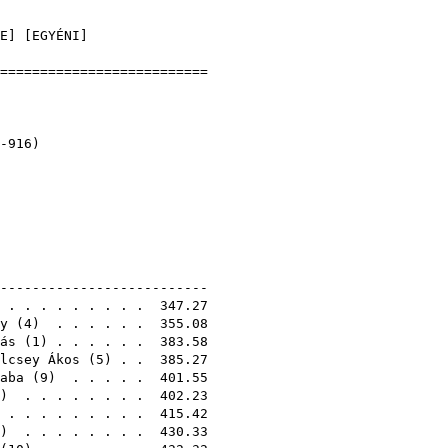
]
E
] [
EGYÉNI
]
===========================
nokság
9
mbosdülő): K-916)
1E
---------------------------
) . . . . . . . . . 347.27
y
(
4
) . . . . . . 355.08
ás
(
1
) . . . . . . 383.58
lcsey Ákos
(
5
) . . 385.27
aba
(
9
) . . . . . 401.55
) . . . . . . . . 402.23
) . . . . . . . . . 415.42
) . . . . . . . . 430.33