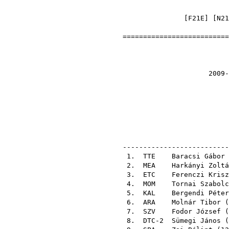
[
F21E
] [
N21
==========================
Nyilt
2009-10-24 Napró
el
pálya
ellenő
--------------------------
1.
TTE
Baracsi Gábor
2.
MEA
Harkányi Zoltá
3.
ETC
Ferenczi Krisz
4.
MOM
Tornai Szabolc
5.
KAL
Bergendi Péter
6.
ARA
Molnár Tibor
(
7.
SZV
Fodor József
(
8. DTC-2
Sümegi János
(