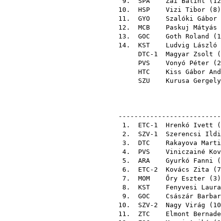
9.
SPA
Zai Bálint
(
12
10.
HSP
Vizi Tibor
(
8
11.
GYO
Szalóki Gábor
12.
MCB
Paskuj Mátyás
13.
GOC
Goth Roland
(
1
14.
KST
Ludvig László
DTC-1
Magyar Zsolt
(
PVS
Vonyó Péter
(
2
HTC
Kiss Gábor And
SZU
Kurusa Gergely
--------------------------
1. ETC-1
Hrenkó Ivett
(
2. SZV-1
Szerencsi Ildi
3.
DTC
Rakayova Marti
4.
PVS
Viniczainé Kov
5.
ARA
Gyurkó Fanni
(
6. ETC-2
Kovács Zita
(
7
7.
MOM
Őry Eszter
(
3
8.
KST
Fenyvesi Laura
9.
GOC
Császár Barbar
10. SZV-2
Nagy Virág
(
10
11.
ZTC
Elmont Bernade