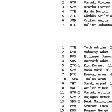
2.
GYO
Váradi Vivien
3.
SZV
Hrotkó Eszter
4.
TTE
Hajdu Dorisz
(
5.
ZTC
Gömbös Szilvia
6.
JMD
Csikós Anita
(
7.
DTC
Bálint Johanna
--------------------------
1.
TTE
Tóth Adrián
(
2
2. GYO-1
Mohácsy Ádám
(
3.
PVS
Etlinger János
4. SDS-1
Horváth Ádám
(
5. ZTC-1
Kis Kornél
(
11
6. SZV-1
Masa Máté
(
9
)
7.
DTC
Ronyai Áron
(
4
8. SPA-1
Dalos Áron
(
1
9.
THT
Sásdi Árpád
(
1
10.
MAF
Weiler Vince
(
11. GYO-2
Váradi Attila 
12. SZV-2
Hajagos Bence
13. SDS-2
Deák Maximilán
14.
PVM
Szuromi Luca
(
15.
KOS
Pogány Gergő
(