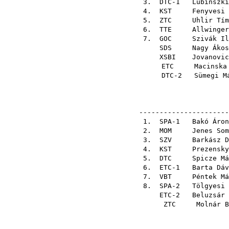
3. DTC-1
Lubinszki
4.
KST
Fenyvesi 
5.
ZTC
Uhlir Tím
6.
TTE
Allwinger
7.
GOC
Szivák Il
SDS
Nagy Ákos
XSBI
Jovanovic
ETC
Macinska
DTC-2
Sümegi M
----------------------
1. SPA-1
Bakó Áron
2.
MOM
Jenes Som
3.
SZV
Barkász D
4.
KST
Prezensky
5.
DTC
Spicze Má
6. ETC-1
Barta Dáv
7.
VBT
Péntek Má
8. SPA-2
Tölgyesi 
ETC-2
Beluzsár 
ZTC
Molnár B