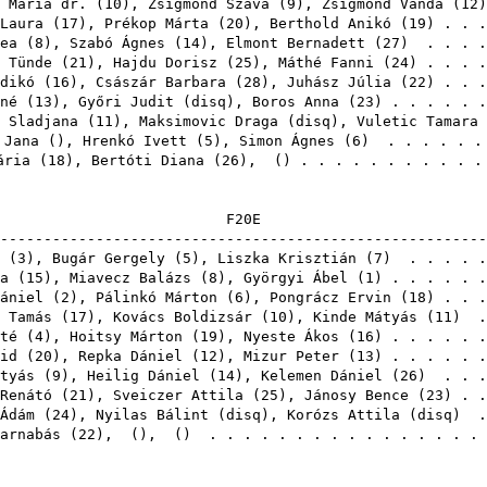
 Mária dr.
(
10
),
Zsigmond Száva
(
9
),
Zsigmond Vanda
(
12
Laura
(
17
),
Prékop Márta
(
20
),
Berthold Anikó
(
19
) . . 
ea
(
8
),
Szabó Ágnes
(
14
),
Elmont Bernadett
(
27
) . . . .
 Tünde
(
21
),
Hajdu Dorisz
(
25
),
Máthé Fanni
(
24
) . . . 
dikó
(
16
),
Császár Barbara
(
28
),
Juhász Júlia
(
22
) . . 
né
(
13
),
Győri Judit
(
disq
),
Boros Anna
(
23
) . . . . .
 Sladjana
(
11
),
Maksimovic Draga
(
disq
),
Vuletic Tamara
 Jana
(),
Hrenkó Ivett
(
5
),
Simon Ágnes
(
6
) . . . . . 
ária
(
18
),
Bertóti Diana
(
26
),
() . . . . . . . . . .
F2
-------------------------------------------------------
(
3
),
Bugár Gergely
(
5
),
Liszka Krisztián
(
7
) . . . . 
a
(
15
),
Miavecz Balázs
(
8
),
Györgyi Ábel
(
1
) . . . . . 
ániel
(
2
),
Pálinkó Márton
(
6
),
Pongrácz Ervin
(
18
) . . 
 Tamás
(
17
),
Kovács Boldizsár
(
10
),
Kinde Mátyás
(
11
) .
té
(
4
),
Hoitsy Márton
(
19
),
Nyeste Ákos
(
16
) . . . . . 
id
(
20
),
Repka Dániel
(
12
),
Mizur Peter
(
13
) . . . . . 
tyás
(
9
),
Heilig Dániel
(
14
),
Kelemen Dániel
(
26
) . . .
Renátó
(
21
),
Sveiczer Attila
(
25
),
Jánosy Bence
(
23
) . 
Ádám
(
24
),
Nyilas Bálint
(
disq
),
Korózs Attila
(
disq
) .
arnabás
(
22
),
(),
() . . . . . . . . . . . . . . . 