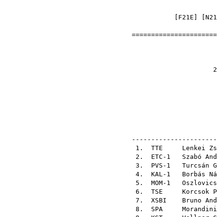
[
F21E
] [
N21
======================
Nyíl
2011-06-12 Pi
el
pálya
ellenő
----------------------
1.
TTE
Lenkei Zs
2. ETC-1
Szabó And
3. PVS-1
Turcsán G
4. KAL-1
Borbás Ná
5. MOM-1
Oszlovics
6.
TSE
Korcsok P
7.
XSBI
Bruno And
8.
SPA
Morandini