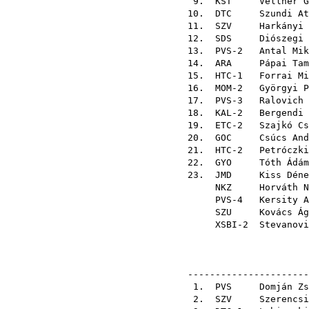
9.
KST
Vellner G
10.
DTC
Szundi At
11.
SZV
Harkányi 
12.
SDS
Diószegi 
13. PVS-2
Antal Mik
14.
ARA
Pápai Tam
15. HTC-1
Forrai Mi
16. MOM-2
Györgyi P
17. PVS-3
Ralovich 
18. KAL-2
Bergendi 
19. ETC-2
Szajkó Cs
20.
GOC
Csúcs And
21. HTC-2
Petróczki
22.
GYO
Tóth Ádám
23.
JMD
Kiss Déne
NKZ
Horváth N
PVS-4
Kersity A
SZU
Kovács Ág
XSBI-2
Stevanovi
----------------------
1.
PVS
Domján Zs
2.
SZV
Szerencsi