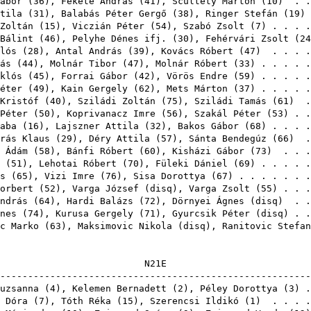
ábor
(
36
),
Fekete András
(
41
),
Scultéty Márton
(
10
) . .
tila
(
31
),
Balabás Péter Gergő
(
38
),
Ringer Stefán
(
19
)
Zoltán
(
15
),
Viczián Péter
(
54
),
Szabó Zsolt
(
7
) . . . 
Bálint
(
46
),
Pelyhe Dénes ifj.
(
30
),
Fehérvári Zsolt
(
24
lós
(
28
),
Antal András
(
39
),
Kovács Róbert
(
47
) . . . .
ás
(
44
),
Molnár Tibor
(
47
),
Molnár Róbert
(
33
) . . . . 
klós
(
45
),
Forrai Gábor
(
42
),
Vörös Endre
(
59
) . . . . 
éter
(
49
),
Kain Gergely
(
62
),
Mets Márton
(
37
) . . . . 
Kristóf
(
40
),
Sziládi Zoltán
(
75
),
Sziládi Tamás
(
61
) .
Péter
(
50
),
Koprivanacz Imre
(
56
),
Szakál Péter
(
53
) . 
aba
(
16
),
Lajszner Attila
(
32
),
Bakos Gábor
(
68
) . . . 
rás Klaus
(
29
),
Déry Attila
(
57
),
Sánta Bendegúz
(
66
) .
 Ádám
(
58
),
Bánfi Róbert
(
60
),
Kisházi Gábor
(
73
) . . .
(
51
),
Lehotai Róbert
(
70
),
Füleki Dániel
(
69
) . . . . 
s
(
65
),
Vizi Imre
(
76
),
Sisa Dorottya
(
67
) . . . . . . 
orbert
(
52
),
Varga József
(
disq
),
Varga Zsolt
(
55
) . . 
ndrás
(
64
),
Hardi Balázs
(
72
),
Dörnyei Ágnes
(
disq
) . 
nes
(
74
),
Kurusa Gergely
(
71
),
Gyurcsik Péter
(
disq
) . 
c Marko
(
63
),
Maksimovic Nikola
(
disq
),
Ranitovic Stefan
N2
-------------------------------------------------------
uzsanna
(
4
),
Kelemen Bernadett
(
2
),
Péley Dorottya
(
3
) 
 Dóra
(
7
),
Tóth Réka
(
15
),
Szerencsi Ildikó
(
1
) . . . .