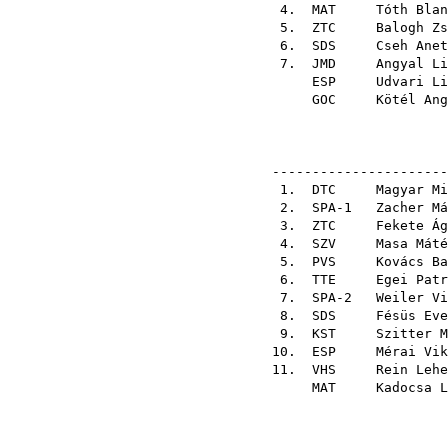
4.
MAT
Tóth Blan
5.
ZTC
Balogh Zs
6.
SDS
Cseh Anet
7.
JMD
Angyal Li
ESP
Udvari Li
GOC
Kötél Ang
----------------------
1.
DTC
Magyar Mi
2. SPA-1
Zacher Má
3.
ZTC
Fekete Ág
4.
SZV
Masa Máté
5.
PVS
Kovács Ba
6.
TTE
Egei Patr
7. SPA-2
Weiler Vi
8.
SDS
Fésüs Eve
9.
KST
Szitter M
10.
ESP
Mérai Vik
11.
VHS
Rein Lehe
MAT
Kadocsa L