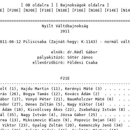
[
OB oldalra
] [
Bajnokságok oldalra
E
] [
F20E
] [
N20E
] [
F18E
] [
N18E
] [
F16E
] [
N16E
] [
F14E
] [
N14
=======================================================
t Váltóbajn
201
liscsaba (Zajnát-hegy: K-1143) 
nök:
dr.Rédl Gábor
kitűző:
Sőtér János
rzőbíró:
Földesi Csaba
F2
-------------------------------------------------------
olt
(
1
),
Hajdu Martin
(
11
),
Kerényi Máté
(
3
) . . . . . 
rás
(
26
),
Bogya Tamás
(
12
),
Kovács Ádám
(
2
) . . . . . 
ábor
(
17
),
Vonyó Péter
(
21
),
Baumholczer Máté
(
6
) . . .
ndor
(
27
),
Dénes Zoltán
(
5
),
Nagy Viktor
(
14
) . . . . 
 Ádám
(
18
),
Kisvölcsey Ákos
(
22
),
Zsebeházy István
(
8
) 
ál
(
35
),
Nagy István
(
4
),
Józsa Gábor
(
25
) . . . . . . 
rea
(
13
),
Miksimovic Blazo
(
9
),
Popovic Dejan
(
43
) . . 
 Viktor
(
23
),
Gyalog Zoltán
(
20
),
Kemenczky Jenő
(
34
) .