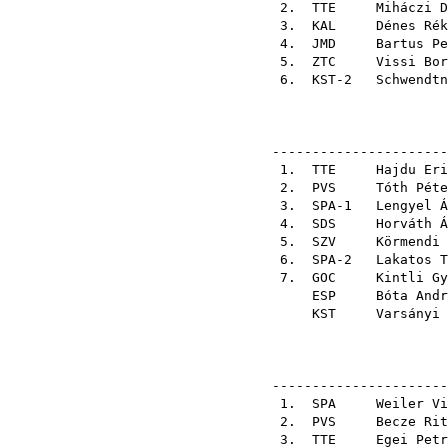
2.
TTE
Miháczi D
3.
KAL
Dénes Rék
4.
JMD
Bartus Pe
5.
ZTC
Vissi Bor
6. KST-2
Schwendtn
----------------------
1.
TTE
Hajdu Eri
2.
PVS
Tóth Péte
3. SPA-1
Lengyel Á
4.
SDS
Horváth Á
5.
SZV
Körmendi 
6. SPA-2
Lakatos T
7.
GOC
Kintli Gy
ESP
Bóta Andr
KST
Varsányi 
----------------------
1.
SPA
Weiler Vi
2.
PVS
Becze Rit
3.
TTE
Egei Petr