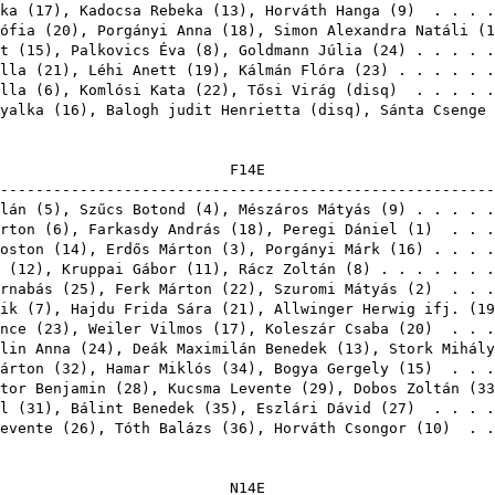
ka
(
17
),
Kadocsa Rebeka
(
13
),
Horváth Hanga
(
9
) . . . .
ófia
(
20
),
Porgányi Anna
(
18
),
Simon Alexandra Natáli
(
1
t
(
15
),
Palkovics Éva
(
8
),
Goldmann Júlia
(
24
) . . . . 
lla
(
21
),
Léhi Anett
(
19
),
Kálmán Flóra
(
23
) . . . . . 
lla
(
6
),
Komlósi Kata
(
22
),
Tősi Virág
(
disq
) . . . . 
yalka
(
16
),
Balogh judit Henrietta
(
disq
),
Sánta Csenge
F1
-------------------------------------------------------
lán
(
5
),
Szűcs Botond
(
4
),
Mészáros Mátyás
(
9
) . . . . 
rton
(
6
),
Farkasdy András
(
18
),
Peregi Dániel
(
1
) . . 
oston
(
14
),
Erdős Márton
(
3
),
Porgányi Márk
(
16
) . . . 
(
12
),
Kruppai Gábor
(
11
),
Rácz Zoltán
(
8
) . . . . . . 
rnabás
(
25
),
Ferk Márton
(
22
),
Szuromi Mátyás
(
2
) . . .
ik
(
7
),
Hajdu Frida Sára
(
21
),
Allwinger Herwig ifj.
(
19
nce
(
23
),
Weiler Vilmos
(
17
),
Koleszár Csaba
(
20
) . . .
lin Anna
(
24
),
Deák Maximilán Benedek
(
13
),
Stork Mihály
árton
(
32
),
Hamar Miklós
(
34
),
Bogya Gergely
(
15
) . . .
tor Benjamin
(
28
),
Kucsma Levente
(
29
),
Dobos Zoltán
(
33
l
(
31
),
Bálint Benedek
(
35
),
Eszlári Dávid
(
27
) . . . .
evente
(
26
),
Tóth Balázs
(
36
),
Horváth Csongor
(
10
) . 
N1