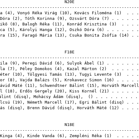
N2
-------------------------------------------------------
a
(
4
),
Vonyó Réka Virág
(
10
),
Kovács Filoména
(
1
) . . .
Dóra
(
2
),
Tóth Korinna
(
9
),
Ozsvárt Dóra
(
7
) . . . . . 
ikő
(
8
),
Balogh Réka
(
11
),
Konrád Krisztina
(
3
) . . . .
ca
(
5
),
Károlyi Hanga
(
12
),
Oszkó Dóra
(
6
) . . . . . . 
ra
(
15
),
Faragó Mária
(
13
),
Csuka Bonita Zsófia
(
14
) . 
F1
-------------------------------------------------------
ila
(
9
),
Peregi Dávid
(
6
),
Sulyok Ábel
(
1
) . . . . . . 
la
(
7
),
Péley Domokos
(
4
),
Kazal Márton
(
2
) . . . . . 
éter
(
10
),
Tölgyesi Tamás
(
13
),
Tugyi Levente
(
3
) . . .
or
(
8
),
Vajda Balázs
(
5
),
Krokavecz Simon
(
16
) . . . . 
ávid Máté
(
11
),
Schwendtner Bálint
(
15
),
Horváth Marcell
l
(
18
),
Erdős Gergely
(
20
),
Kiss Kornél
(
21
) . . . . . 
álint
(
disq
),
Mohácsy Ádám
(
disq
),
() . . . . . . . . 
lcsú
(
19
),
Németh Marcell
(
17
),
Egri Bálint
(
disq
) . . 
ás
(
disq
),
Brenn Dávid
(
disq
),
Horváth Máté
(
12
) . . .
N1
-------------------------------------------------------
Kinga
(
4
),
Kinde Vanda
(
6
),
Zempléni Réka
(
1
) . . . . 