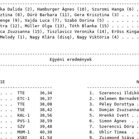
-------------------------------------------------------
ka Dalida
(
2
),
Hamburger Ágnes
(
10
),
Szuromi Hanga
(
6
) 
ztina
(
8
),
Dúró Barbara
(
11
),
Gera Krisztina
(
3
) . . . 
enge
(
9
),
Vajda Luca
(
7
),
Szabó Dorina
(
5
) . . . . . . 
tra
(
12
),
Müller Olga
(
13
),
Tóth Blanka
(
15
) . . . . . 
ca Zsuzsanna
(
15
),
Tiszlavicz Veronika
(
14
),
Erőss Kinga
Melody
(
1
),
Nagy Klára
(
disq
),
Nagy Viktória
(
4
) . . .
-------------------------------------------------------
Egyéni ere
-------------------------------------------------------
F21E
------------------------ -----------------------
 . . .
TTE
36,34 1.
Szerencsi Ildikó
 . . . ETC-1 36,37 2.
Kelemen Bernadet
 . . .
TTE
38,08 3.
Péley Dorottya
.
. . .
TSE
38,42 4.
Domján Zsuzsanna
. . . . KAL-1 38,56 5.
Hrenkó Ivett
. .
. . . PVS-1 38,59 6.
Simon Ágnes
. .
. . .
SZV
39,48 7.
Szerencsi Dóra
.
. . . MOM-1 40,30 8.
Uhlir Tímea
. .
. . .
XSBI
41,54 9.
Zsigmond Száva
.