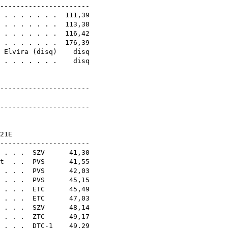
-----------------------
. . . . . . . . 111,39
. . . . . . . . 113,38
. . . . . . . . 116,42
. . . . . . . . 176,39
 Elvíra
(
disq
) disq
 . . . . . . . . disq
-----------------------
dmények
-----------------------
N21E
--------------------
. . .
SZV
41,30
t
. .
PVS
41,55
 . . .
PVS
42,03
. . .
PVS
45,15
 . . .
ETC
45,49
 . . .
ETC
47,03
 . . .
SZV
48,14
 . . .
ZTC
49,17
 . . . DTC-1 49,29