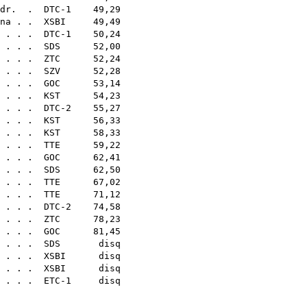
dr.
. DTC-1 49,29
na
. .
XSBI
49,49
 . . . DTC-1 50,24
 . . .
SDS
52,00
 . . .
ZTC
52,24
 . . .
SZV
52,28
 . . .
GOC
53,14
 . . .
KST
54,23
 . . . DTC-2 55,27
 . . .
KST
56,33
 . . .
KST
58,33
. . .
TTE
59,22
 . . .
GOC
62,41
. . . .
SDS
62,50
 . . .
TTE
67,02
 . . .
TTE
71,12
. . . DTC-2 74,58
. . .
ZTC
78,23
. . .
GOC
81,45
 . . .
SDS
disq
. . .
XSBI
disq
 . . .
XSBI
disq
. . . ETC-1 disq
27
42