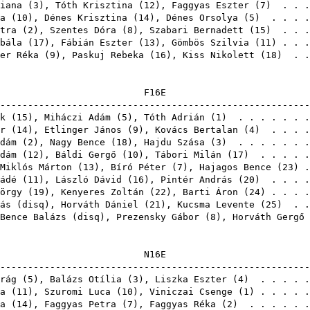
iana
(
3
),
Tóth Krisztina
(
12
),
Faggyas Eszter
(
7
) . . .
a
(
10
),
Dénes Krisztina
(
14
),
Dénes Orsolya
(
5
) . . . .
tra
(
2
),
Szentes Dóra
(
8
),
Szabari Bernadett
(
15
) . . .
bála
(
17
),
Fábián Eszter
(
13
),
Gömbös Szilvia
(
11
) . . 
er Réka
(
9
),
Paskuj Rebeka
(
16
),
Kiss Nikolett
(
18
) . .
F1
-------------------------------------------------------
k
(
15
),
Miháczi Adám
(
5
),
Tóth Adrián
(
1
) . . . . . . 
r
(
14
),
Etlinger János
(
9
),
Kovács Bertalan
(
4
) . . . .
dám
(
2
),
Nagy Bence
(
18
),
Hajdu Szása
(
3
) . . . . . . 
dám
(
12
),
Báldi Gergő
(
10
),
Tábori Milán
(
17
) . . . . 
Miklós Márton
(
13
),
Bíró Péter
(
7
),
Hajagos Bence
(
23
) 
ádé
(
11
),
László Dávid
(
16
),
Pintér András
(
20
) . . . .
örgy
(
19
),
Kenyeres Zoltán
(
22
),
Barti Áron
(
24
) . . . 
ás
(
disq
),
Horváth Dániel
(
21
),
Kucsma Levente
(
25
) . 
Bence Balázs
(
disq
),
Prezensky Gábor
(
8
),
Horváth Gergő
N1
-------------------------------------------------------
rág
(
5
),
Balázs Otília
(
3
),
Liszka Eszter
(
4
) . . . . 
a
(
11
),
Szuromi Luca
(
10
),
Viniczai Csenge
(
1
) . . . . 
a
(
14
),
Faggyas Petra
(
7
),
Faggyas Réka
(
2
) . . . . . 