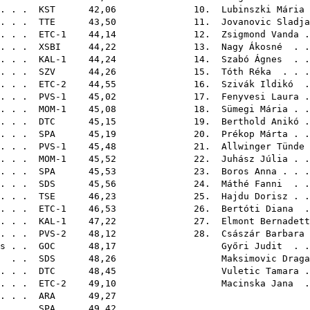
 . .
KST
42,06 10.
Lubinszki Mária 
 . . .
TTE
43,50 11.
Jovanovic Sladja
 . . . ETC-1 44,14 12.
Zsigmond Vanda
.
 . . .
XSBI
44,22 13.
Nagy Ákosné
. .
 . . . KAL-1 44,24 14.
Szabó Ágnes
. .
 . .
SZV
44,26 15.
Tóth Réka
. . .
. . . . ETC-2 44,55 16.
Szivák Ildikó
.
. . . PVS-1 45,02 17.
Fenyvesi Laura
.
 . . . MOM-1 45,08 18.
Sümegi Mária
. .
. . .
DTC
45,15 19.
Berthold Anikó
.
. . .
SPA
45,19 20.
Prékop Márta
. .
 . . . PVS-1 45,48 21.
Allwinger Tünde
 . . MOM-1 45,52 22.
Juhász Júlia
. .
. . .
SPA
45,53 23.
Boros Anna
. . 
 . .
SDS
45,56 24.
Máthé Fanni
. .
. . .
TSE
46,23 25.
Hajdu Dorisz
. .
. . . . ETC-1 46,53 26.
Bertóti Diana
. 
. . . KAL-1 47,22 27.
Elmont Bernadett
. . . . PVS-2 48,12 28.
Császár Barbara
s
. .
GOC
48,17
Győri Judit
. .
. .
SDS
48,26
Maksimovic Draga
. . .
DTC
48,45
Vuletic Tamara
.
. . . ETC-2 49,10
Macinska Jana
. 
. . .
ARA
49,
. . .
SPA
49,