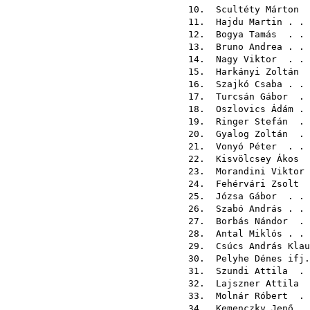
10.
Scultéty Márton
.
11.
Hajdu Martin
. .
12.
Bogya Tamás
. .
13.
Bruno Andrea
. .
14.
Nagy Viktor
. .
15.
Harkányi Zoltán
.
16.
Szajkó Csaba
. 
17.
Turcsán Gábor
. 
18.
Oszlovics Ádám
.
19.
Ringer Stefán
. 
20.
Gyalog Zoltán
. 
21.
Vonyó Péter
. .
22.
Kisvölcsey Ákos
.
23.
Morandini Viktor
24.
Fehérvári Zsolt
.
25.
Józsa Gábor
. . 
26.
Szabó András
. 
27.
Borbás Nándor
. 
28.
Antal Miklós
. 
29.
Csúcs András Klau
30.
Pelyhe Dénes ifj.
31.
Szundi Attila
. 
32.
Lajszner Attila
33.
Molnár Róbert
. 
34.
Kemenczky Jenő
. 