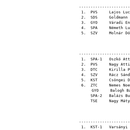
----------------------
1.
PVS
Lajos Luc
2.
SDS
Goldmann 
3.
GYO
Váradi En
4.
SPA
Németh Lu
5.
SZV
Molnár Dó
----------------------
1. SPA-1
Oszkó Att
2.
PVS
Nagy Atti
3.
DTC
Kirilla P
4.
SZV
Rácz Sánd
5.
KST
Csöngei D
6.
ZTC
Nemes Noe
GYO
Balogh B
SPA-2
Balázs Bu
TSE
Nagy Máty
----------------------
1. KST-1
Varsányi 