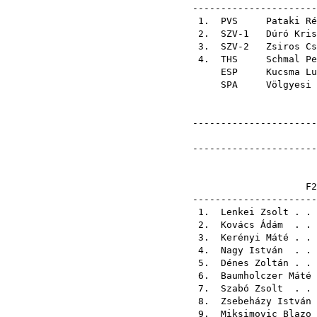
----------------------
1.
PVS
Pataki Ré
2. SZV-1
Dúró Kris
3. SZV-2
Zsiros Cs
4.
THS
Schmal Pe
ESP
Kucsma Lu
SPA
Völgyesi 
----------------------
----------------------
-------------------
1.
Lenkei Zsolt
. .
2.
Kovács Ádám
. .
3.
Kerényi Máté
. .
4.
Nagy István
. . 
5.
Dénes Zoltán
. 
6.
Baumholczer Máté
7.
Szabó Zsolt
. . 
8.
Zsebeházy István
9.
Miksimovic Blazo