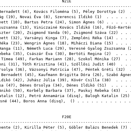
N2
------------------------------------------------------
Bernadett
(
4
),
Kovács Filoména
(
5
),
Péley Dorottya
(
2
) .
ág
(
19
),
Novai Éva
(
8
),
Szerencsi Ildikó
(
1
) . . . . . 
vett
(
10
),
Bartus Petra
(
24
),
Simon Ágnes
(
6
) . . . . .
suzsanna
(
13
),
Viniczainé Kovács Ildikó
(
16
),
Főző-Kerté
szter
(
20
),
Zsigmond Vanda
(
9
),
Zsigmond Száva
(
22
) . . 
nett
(
32
),
Varsányi Kinga
(
7
),
Zempléni Réka
(
14
) . . .
Réka
(
23
),
Wengrin Ágnes
(
18
),
Miháczi Diana
(
15
) . . .
Hanga
(
11
),
Németh Luca
(
29
),
Veresné Gyalog Zsuzsanna
(
ebeka
(
35
),
Császár Éva
(
30
),
Bertóti Regina
(
2
) . . . 
 Tímea
(
49
),
Farkas Mariann
(
28
),
Szokol Mónika
(
27
) . 
nni
(
31
),
Tóth Krisztina
(
41
),
Szőllősi Judit
(
40
) . . 
rsolya
(
36
),
Vázsonyi Patrícia
(
47
),
Péntek Gréti
(
32
) .
 Bernadett
(
45
),
Kaufmann Brigitta Dóra
(
26
),
Szabó Ágne
ldikó
(
42
),
Juhász Júlia
(
39
),
Kövér Csilla
(
38
) . . . 
ka
(
47
),
Dénes Orsolya
(
34
),
Dénes Ildikó
(
51
) . . . . 
Anikó
(
50
),
Korbély Barbara
(
37
),
Paskuj Rebeka
(
43
) . 
atalin
(
12
),
Petró Annamária
(
disq
),
Balogh Katalin
(
25
)
sné
(
44
),
Boros Anna
(
disq
),
() . . . . . . . . . . .
F2
------------------------------------------------------
vente
(
2
),
Kirilla Péter
(
5
),
Göbler Balázs Benedek
(
7
) 