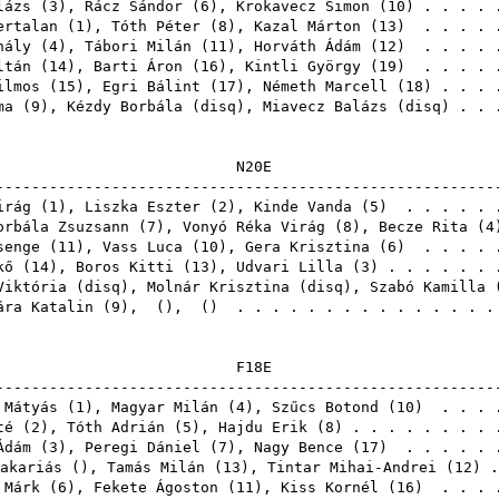
lázs
(
3
),
Rácz Sándor
(
6
),
Krokavecz Simon
(
10
) . . . .
ertalan
(
1
),
Tóth Péter
(
8
),
Kazal Márton
(
13
) . . . . 
hály
(
4
),
Tábori Milán
(
11
),
Horváth Ádám
(
12
) . . . . 
ltán
(
14
),
Barti Áron
(
16
),
Kintli György
(
19
) . . . . 
ilmos
(
15
),
Egri Bálint
(
17
),
Németh Marcell
(
18
) . . .
ma
(
9
),
Kézdy Borbála
(
disq
),
Miavecz Balázs
(
disq
) . .
N2
------------------------------------------------------
irág
(
1
),
Liszka Eszter
(
2
),
Kinde Vanda
(
5
) . . . . . 
orbála Zsuzsann
(
7
),
Vonyó Réka Virág
(
8
),
Becze Rita
(
4
senge
(
11
),
Vass Luca
(
10
),
Gera Krisztina
(
6
) . . . . 
kő
(
14
),
Boros Kitti
(
13
),
Udvari Lilla
(
3
) . . . . . .
Viktória
(
disq
),
Molnár Krisztina
(
disq
),
Szabó Kamilla
ára Katalin
(
9
),
(),
() . . . . . . . . . . . . . .
F1
------------------------------------------------------
 Mátyás
(
1
),
Magyar Milán
(
4
),
Szűcs Botond
(
10
) . . . 
té
(
2
),
Tóth Adrián
(
5
),
Hajdu Erik
(
8
) . . . . . . . .
Ádám
(
3
),
Peregi Dániel
(
7
),
Nagy Bence
(
17
) . . . . . 
akariás
(),
Tamás Milán
(
13
),
Tintar Mihai-Andrei
(
12
) 
 Márk
(
6
),
Fekete Ágoston
(
11
),
Kiss Kornél
(
16
) . . . 