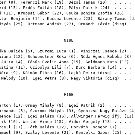
ter
(
9
),
Ferenczi Márk
(
19
),
Dézsi Tamás
(
20
) . . . . .
vid
(
15
),
Erdős Zoltán
(
18
),
Pályi Patrik
(
24
) . . . . 
é
(
21
),
Kruppai Gábor
(
22
),
Csuka Bonita Zsófia
(
26
) . 
ktor Benjamin
(
14
),
Kucsma Levente
(
23
),
Bárány Tamás
(
d
átyás
(
25
),
Ortmann András
(
27
),
Ormándi Lázár
(
disq
) .
N1
------------------------------------------------------
éka Dalida
(
5
),
Szuromi Luca
(
1
),
Viniczai Csenge
(
2
) .
aiana
(
12
),
Schwendtner Réka
(
6
),
Néda Ágnes Rebeka
(
3
) 
 Júlia
(
4
),
Fésűs Evelin Anna
(
15
),
Goldmann Kata
(
13
) .
sztina
(
11
),
Czibolya Lili
(
7
),
Duró Barbara
(
14
) . . .
Dóra
(
9
),
Kálmán Flóra
(
16
),
Lajkó Petra
(
disq
) . . . .
 Melody
(
10
),
Egei Petra
(
8
),
Nagy Viktória
(
disq
) . . 
F1
------------------------------------------------------
árton
(
1
),
Ormay Mihály
(
8
),
Egei Patrik
(
2
) . . . . .
arnabás
(
5
),
Szuromi Mátyás
(
3
),
Gyenizse-Nagy Balázs
(
4
Bence
(
12
),
Egei Balázs
(
16
),
Allwinger Herwig ifj.
(
11
)
rik
(
10
),
Weiler Vince
(
15
),
Vidor Gergely
(
18
) . . . .
rcell
(
17
),
Tóth Balázs
(
22
),
Horváth Csongor
(
7
) . . .
ámuel
(
9
),
Szalay Levente
(
21
),
Kentelki Gábor
(
25
) . . 