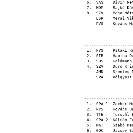
6.
SAS
Divin Pé
7.
MOM
Rajkó Dá
8.
SZV
Masa Mát
ESP
Mérai Vi
PVS
Kovács M
---------------------
1.
PVS
Pataki R
2.
SIR
Habina D
3.
SDS
Goldmann
4.
SZV
Duró Kri
JMD
Szentes 
SPA
Völgyesi
---------------------
1. SPA-1
Zacher M
2.
PVS
Kovács B
3.
TTE
Turschl 
4. SPA-2
Kálmán E
5.
MAT
Szabó Ma
6.
GOC
Jacsev S