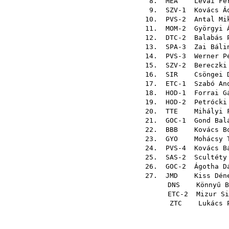
8.
MEA
Lévai Fe
9. SZV-1
Kovács Á
10. PVS-2
Antal Mi
11. MOM-2
Györgyi 
12. DTC-2
Balabás 
13. SPA-3
Zai Báli
14. PVS-3
Werner P
15. SZV-2
Bereczki
16.
SIR
Csöngei 
17. ETC-1
Szabó An
18. HOD-1
Forrai G
19. HOD-2
Petrócki
20.
TTE
Mihályi 
21. GOC-1
Gond Bal
22.
BBB
Kovács B
23.
GYO
Mohácsy 
24. PVS-4
Kovács B
25. SAS-2
Scultéty
26. GOC-2
Ágotha D
27.
JMD
Kiss Dén
DNS
Könnyű B
ETC-2
Mizur Si
ZTC
Lukács 