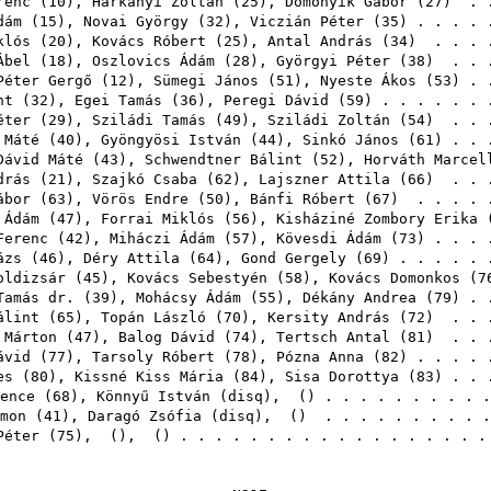
renc
(
10
),
Harkányi Zoltán
(
25
),
Domonyik Gábor
(
27
) . 
dám
(
15
),
Novai György
(
32
),
Viczián Péter
(
35
) . . . .
klós
(
20
),
Kovács Róbert
(
25
),
Antal András
(
34
) . . . 
Ábel
(
18
),
Oszlovics Ádám
(
28
),
Györgyi Péter
(
38
) . . 
Péter Gergő
(
12
),
Sümegi János
(
51
),
Nyeste Ákos
(
53
) . 
nt
(
32
),
Egei Tamás
(
36
),
Peregi Dávid
(
59
) . . . . . .
éter
(
29
),
Sziládi Tamás
(
49
),
Sziládi Zoltán
(
54
) . . 
 Máté
(
40
),
Gyöngyösi István
(
44
),
Sinkó János
(
61
) . . 
Dávid Máté
(
43
),
Schwendtner Bálint
(
52
),
Horváth Marcel
drás
(
21
),
Szajkó Csaba
(
62
),
Lajszner Attila
(
66
) . . 
ábor
(
63
),
Vörös Endre
(
50
),
Bánfi Róbert
(
67
) . . . . 
 Ádám
(
47
),
Forrai Miklós
(
56
),
Kisháziné Zombory Erika
Ferenc
(
42
),
Miháczi Ádám
(
57
),
Kövesdi Ádám
(
73
) . . .
ázs
(
46
),
Déry Attila
(
64
),
Gond Gergely
(
69
) . . . . .
oldizsár
(
45
),
Kovács Sebestyén
(
58
),
Kovács Domonkos
(
7
Tamás dr.
(
39
),
Mohácsy Ádám
(
55
),
Dékány Andrea
(
79
) . 
álint
(
65
),
Topán László
(
70
),
Kersity András
(
72
) . . 
 Márton
(
47
),
Balog Dávid
(
74
),
Tertsch Antal
(
81
) . . 
ávid
(
77
),
Tarsoly Róbert
(
78
),
Pózna Anna
(
82
) . . . .
es
(
80
),
Kissné Kiss Mária
(
84
),
Sisa Dorottya
(
83
) . . 
ence
(
68
),
Könnyű István
(
disq
),
() . . . . . . . . .
mon
(
41
),
Daragó Zsófia
(
disq
),
() . . . . . . . . .
Péter
(
75
),
(),
() . . . . . . . . . . . . . . . . .