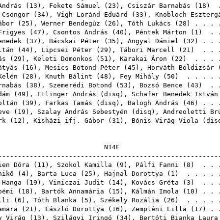
András
(
13
),
Fekete Sámuel
(
23
),
Csiszár Barnabás
(
18
) .
 Csongor
(
34
),
Vigh Loránd Eduárd
(
33
),
Knobloch-Eszterg
ábor
(
25
),
Werner Bendegúz
(
26
),
Tóth Lukács
(
28
) . . .
Frigyes
(
47
),
Csontos András
(
40
),
Péntek Márton
(
1
) . 
enedek
(
37
),
Bácskai Péter
(
35
),
Angyal Dániel
(
32
) . . 
ltán
(
44
),
Lipcsei Péter
(
29
),
Tábori Marcell
(
21
) . . 
ás
(
29
),
Keleti Domonkos
(
51
),
Karakai Áron
(
22
) . . . 
átyás
(
16
),
Mesics Botond Péter
(
45
),
Horváth Boldizsár
Kelén
(
28
),
Knuth Bálint
(
48
),
Fey Mihály
(
50
) . . . . 
rnabás
(
38
),
Szemerédi Botond
(
53
),
Bozsó Bence
(
43
) . 
dám
(
49
),
Etlinger András
(
disq
),
Schafer Benedek István
oltán
(
39
),
Farkas Tamás
(
disq
),
Balogh András
(
46
) . .
eve
(
19
),
Szalay András Sebestyén
(
disq
),
Andreoletti Br
rk
(
12
),
Kisházi ifj. Gábor
(
31
),
Bónis Virág Viola
(
dis
N1
------------------------------------------------------
ien Dóra
(
11
),
Szokol Kamilla
(
9
),
Pálfi Fanni
(
8
) . . 
nikő
(
4
),
Barta Luca
(
25
),
Hajnal Dorottya
(
1
) . . . . 
 Hanga
(
19
),
Viniczai Judit
(
14
),
Kovács Gréta
(
3
) . . 
oémi
(
18
),
Bartók Annamária
(
15
),
Kálmán Imola
(
10
) . . 
lli
(
6
),
Tóth Blanka
(
5
),
Székely Rozália
(
26
) . . . . 
amara
(
21
),
László Dorottya
(
16
),
Zempléni Lilla
(
17
) . 
y Virág
(
13
),
Szilágyi Iringó
(
34
),
Bertóti Bianka Laura