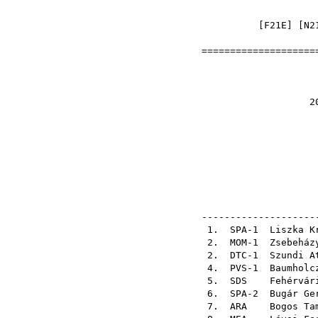
[
F21E
] [
N2
=====================
Nyílt 
2014-06-22 U
el
pálya
ellenő
ellenő
---------------------
1. SPA-1
Liszka K
2. MOM-1
Zsebeház
2. DTC-1
Szundi A
4. PVS-1
Baumholc
5.
SDS
Fehérvár
6. SPA-2
Bugár Ge
7.
ARA
Bogos Ta