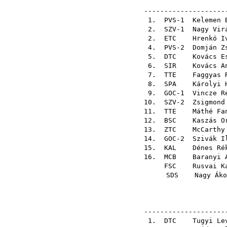
---------------------
1. PVS-1
Kelemen 
2. SZV-1
Nagy Vir
2.
ETC
Hrenkó I
4. PVS-2
Domján Z
5.
DTC
Kovács E
6.
SIR
Kovács A
7.
TTE
Faggyas 
8.
SPA
Károlyi 
9. GOC-1
Vincze R
10. SZV-2
Zsigmond
11.
TTE
Máthé Fa
12.
BSC
Kaszás O
13.
ZTC
McCarthy
14. GOC-2
Szivák I
15.
KAL
Dénes Ré
16.
MCB
Baranyi 
FSC
Rusvai K
SDS
Nagy Áko
---------------------
1.
DTC
Tugyi Le