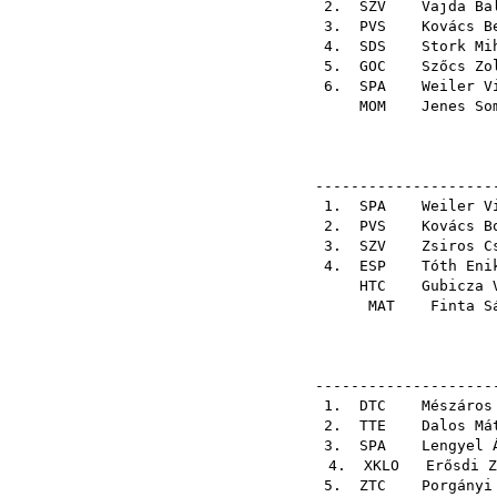
2.
SZV
Vajda Ba
3.
PVS
Kovács B
4.
SDS
Stork Mi
5.
GOC
Szőcs Zo
6.
SPA
Weiler V
MOM
Jenes So
---------------------
1.
SPA
Weiler V
2.
PVS
Kovács B
3.
SZV
Zsiros C
4.
ESP
Tóth Eni
HTC
Gubicza 
MAT
Finta S
---------------------
1.
DTC
Mészáros
2.
TTE
Dalos Má
3.
SPA
Lengyel 
4.
XKLO
Erősdi Z
5.
ZTC
Porgányi