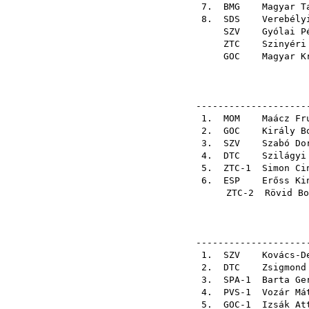
7.
BMG
Magyar T
8.
SDS
Verebély
SZV
Gyólai P
ZTC
Szinyéri
GOC
Magyar K
---------------------
1.
MOM
Maácz Fr
2.
GOC
Király B
3.
SZV
Szabó Do
4.
DTC
Szilágyi
5. ZTC-1
Simon Ci
6.
ESP
Erőss Ki
ZTC-2
Rövid Bo
---------------------
1.
SZV
Kovács-D
2.
DTC
Zsigmond
3. SPA-1
Barta Ge
4. PVS-1
Vozár Má
5. GOC-1
Izsák At