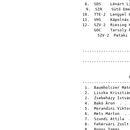
8.
SDS
Lénárt L
9.
SIR
Sütő Eme
10. TTE-2
Lengyel 
11.
VHS
Kápolnás
12. SZV-2
Riesing 
GOC
Tarsoly 
SZV-2
Pataki 
---------------------
---------------------
-------------------
1.
Baumholczer Mát
2.
Liszka Krisztiá
2.
Zsebeházy Istvá
4.
Bakó Áron
. . 
5.
Morandini Vikto
6.
Mets Márton
. 
7.
Szundi Attila
.
8.
Fehérvári Zsolt
8.
Bogos Tamás
. .