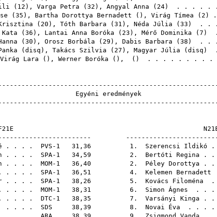
ili
(
12
),
Varga Petra
(
32
),
Angyal Anna
(
24
) . . . . . 
se
(
35
),
Bartha Dorottya Bernadett
(),
Virág Tímea
(
2
) 
Krisztina
(
20
),
Tóth Barbara
(
31
),
Néda Júlia
(
33
) . . 
 Kata
(
36
),
Lantai Anna Boróka
(
23
),
Mérő Dominika
(
7
) .
Hanna
(
30
),
Orosz Borbála
(
29
),
Dabis Barbara
(
38
) . . 
Panka
(
disq
),
Takács Szilvia
(
27
),
Magyar Júlia
(
disq
) 
Virág Lara
(),
Werner Boróka
(),
() . . . . . . . . 
------------------------------------------------------
Egyéni ere
------------------------------------------------------
F21E
------------------------- ------------------------
é
. . . . PVS-1 31,36 1.
Szerencsi Ildikó
.
n
. . . . SPA-1 34,59 2.
Bertóti Regina
. .
n
. . . . MOM-1 36,40 2.
Péley Dorottya
. .
. . . . . SPA-1 36,51 4.
Kelemen Bernadett
.
r
. . . . SPA-1 38,26 5.
Kovács Filoména
. 
. . . . . MOM-1 38,31 6.
Simon Ágnes
. . .
 . . . . DTC-1 38,35 7.
Varsányi Kinga
. .
. . . .
SDS
38,39 8.
Novai Éva
. . . .
 . . . .
ARA
38,39 9.
Zsigmond Vanda
. .