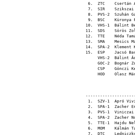
6.
ZTC
Csertán 
7.
SIR
Szikszai
8. PVS-2
Szuhán G
9.
BSC
Küronya 
10. VHS-1
Bálint B
11.
SDS
Sörös Zo
12.
TTE
Néda Tam
13.
SMA
Mesics M
14. SPA-2
Klement 
15.
ESP
Jacsó Ba
VHS-2
Bálint Á
GOC-2
Bognár Z
CSP
Gönczi K
HOD
Olasz Má
---------------------
1. SZV-1
Apró Viv
2. SPA-1
Zacher E
3. PVS-1
Viniczai
4. SPA-2
Zacher N
5. TTE-1
Hajdu Ne
6.
MOM
Kálmán T
7.
DTC
Ledniczk