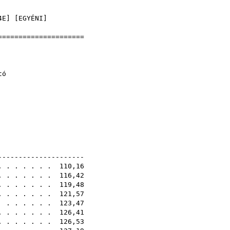
]
4E
] [
EGYÉNI
]
======================
jnokság
4
 normál váltó
1E
----------------------
 . . . . . . . 110,16
. . . . . . . 116,42
 . . . . . . . 119,48
. . . . . . . 121,57
 . . . . . . 123,47
. . . . . . . 126,41
. . . . . . . 126,53