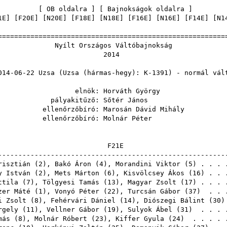
[
OB oldalra
] [
Bajnokságok oldalra
1E
] [
F20E
] [
N20E
] [
F18E
] [
N18E
] [
F16E
] [
N16E
] [
F14E
] [
N1
======================================================
Országos Váltóba
201
zsa (Uzsa (hármas-hegy): K-1391) -
nök:
Horváth György
kitűző:
Sőtér János
rzőbíró:
Marosán Dávid Mihály
rzőbíró:
Molnár Péter
F2
------------------------------------------------------
risztián
(
2
),
Bakó Áron
(
4
),
Morandini Viktor
(
5
) . . .
y István
(
2
),
Mets Márton
(
6
),
Kisvölcsey Ákos
(
16
) . . 
ttila
(
7
),
Tölgyesi Tamás
(
13
),
Magyar Zsolt
(
17
) . . .
zer Máté
(
1
),
Vonyó Péter
(
22
),
Turcsán Gábor
(
37
) . . 
i Zsolt
(
8
),
Fehérvári Dániel
(
14
),
Diószegi Bálint
(
30
)
rgely
(
11
),
Vellner Gábor
(
19
),
Sulyok Ábel
(
31
) . . . 
más
(
8
),
Molnár Róbert
(
23
),
Kiffer Gyula
(
24
) . . . . 