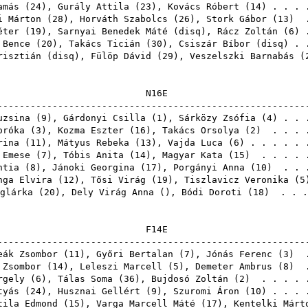
amás
(
24
),
Gurály Attila
(
23
),
Kovács Róbert
(
14
) . . .
i Márton
(
28
),
Horváth Szabolcs
(
26
),
Stork Gábor
(
13
) .
éter
(
19
),
Sarnyai Benedek Máté
(
disq
),
Rácz Zoltán
(
6
) 
 Bence
(
20
),
Takács Ticián
(
30
),
Csiszár Bíbor
(
disq
) .
risztián
(
disq
),
Fülöp Dávid
(
29
),
Veszelszki Barnabás
(
N1
------------------------------------------------------
uzsina
(
9
),
Gárdonyi Csilla
(
1
),
Sárközy Zsófia
(
4
) . . 
oróka
(
3
),
Kozma Eszter
(
16
),
Takács Orsolya
(
2
) . . . 
rina
(
11
),
Mátyus Rebeka
(
13
),
Vajda Luca
(
6
) . . . . .
 Emese
(
7
),
Tóbis Anita
(
14
),
Magyar Kata
(
15
) . . . . 
ntia
(
8
),
Jánoki Georgina
(
17
),
Porgányi Anna
(
10
) . . 
nga Elvira
(
12
),
Tősi Virág
(
19
),
Tiszlavicz Veronika
(
5
glárka
(
20
),
Dely Virág Anna
(),
Bódi Doroti
(
18
) . . 
F1
------------------------------------------------------
eák Zsombor
(
11
),
Győri Bertalan
(
7
),
Jónás Ferenc
(
3
) 
 Zsombor
(
14
),
Leleszi Marcell
(
5
),
Demeter Ambrus
(
8
) 
rgely
(
6
),
Tálas Soma
(
36
),
Bujdosó Zoltán
(
2
) . . . . 
tyás
(
24
),
Husznai Gellért
(
9
),
Szuromi Áron
(
10
) . . .
tila Edmond
(
15
),
Varga Marcell Máté
(
17
),
Kentelki Márt