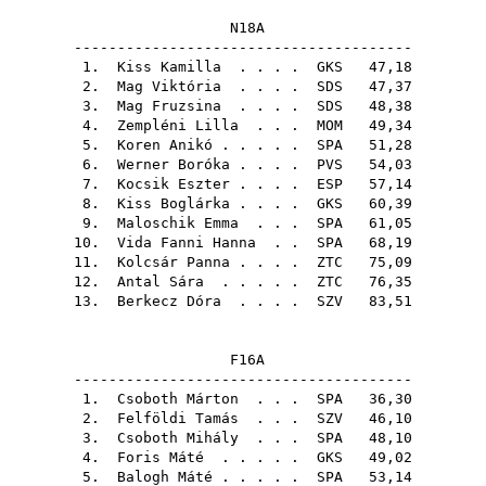
N18A
---------------------------------------
1.
Kiss Kamilla
. . . .
GKS
47,18
2.
Mag Viktória
. . . .
SDS
47,37
3.
Mag Fruzsina
. . . .
SDS
48,38
4.
Zempléni Lilla
. . .
MOM
49,34
5.
Koren Anikó
. . . . .
SPA
51,28
6.
Werner Boróka
. . . .
PVS
54,03
7.
Kocsik Eszter
. . . .
ESP
57,14
8.
Kiss Boglárka
. . . .
GKS
60,39
9.
Maloschik Emma
. . .
SPA
61,05
10.
Vida Fanni Hanna
. .
SPA
68,19
11.
Kolcsár Panna
. . . .
ZTC
75,09
12.
Antal Sára
. . . . .
ZTC
76,35
13.
Berkecz Dóra
. . . .
SZV
83,51
F16A
---------------------------------------
1.
Csoboth Márton
. . .
SPA
36,30
2.
Felföldi Tamás
. . .
SZV
46,10
3.
Csoboth Mihály
. . .
SPA
48,10
4.
Foris Máté
. . . . .
GKS
49,02
5.
Balogh Máté
. . . . .
SPA
53,14