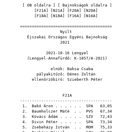
[
OB oldalra
] [
Bajnokságok oldalra
]
[
F21A
] [
N21A
] [
F20A
] [
N20A
]
[
F18A
] [
N18A
] [
F16A
] [
N16A
]
=======================================
Nyílt
Éjszakai Országos Egyéni Bajnokság
2021
2021-10-16 Lengyel
(Lengyel-Annafürdő: K-1857/A-2021)
elnök:
Baksa Csaba
pályakitűző:
Dénes Zoltán
ellenőrzőbíró:
Szieberth Péter
F21A
---------------------------------------
1.
Bakó Áron
. . . . . .
SPA
63,05
2.
Baumholczer Máté
. .
PVS
67,34
3.
Kovács Ádám
. . . . .
SZV
72,43
4.
Divin Péter
. . . . .
SPA
73,34
5.
Zsebeházy István
. .
MOM
75,33