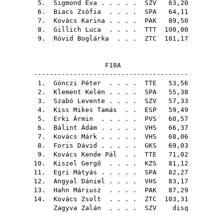
5.
Sigmond Éva
. . . . .
SZV
63,20
6.
Biacs Zsófia
. . . .
SPA
64,11
7.
Kovács Karina
. . . .
PAK
89,50
8.
Gillich Luca
. . . .
TTT
100,00
9.
Rövid Boglárka
. . .
ZTC
101,17
F18A
---------------------------------------
1.
Gönczi Péter
. . . .
TTE
53,56
2.
Klement Kelén
. . . .
SPA
55,38
3.
Szabó Levente
. . . .
SZV
57,33
4.
Kiss Mikes Tamás
. .
ESP
59,49
5.
Erki Ármin
. . . . .
PVS
60,57
6.
Bálint Ádám
. . . . .
VHS
66,37
7.
Kovács Márk
. . . . .
VHS
68,06
8.
Foris Dávid
. . . . .
GKS
69,03
9.
Kovács Kende Pál
. .
TTE
71,02
10.
Kiszel Gergő
. . . .
KZS
81,12
11.
Egri Mátyás
. . . . .
SPA
82,27
12.
Angyal Dániel
. . . .
VHS
83,17
13.
Hahn Máriusz
. . . .
PAK
87,29
14.
Kovács Zsolt
. . . .
ZTC
103,31
Zagyva Zalán
. . . .
SZV
disq