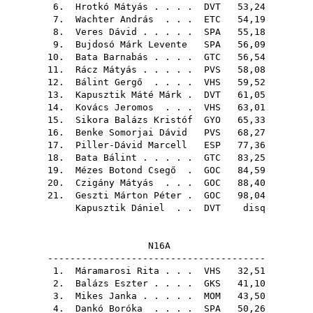
6.
Hrotkó Mátyás
. . . .
DVT
53,24
7.
Wachter András
. . .
ETC
54,19
8.
Veres Dávid
. . . . .
SPA
55,18
9.
Bujdosó Márk Levente
SPA
56,09
10.
Bata Barnabás
. . . .
GTC
56,54
11.
Rácz Mátyás
. . . . .
PVS
58,08
12.
Bálint Gergő
. . . .
VHS
59,52
13.
Kapusztik Máté Márk
.
DVT
61,05
14.
Kovács Jeromos
. . .
VHS
63,01
15.
Sikora Balázs Kristóf
GYO
65,33
16.
Benke Somorjai Dávid
PVS
68,27
17.
Piller-Dávid Marcell
ESP
77,36
18.
Bata Bálint
. . . . .
GTC
83,25
19.
Mézes Botond Csegő
.
GOC
84,59
20.
Czigány Mátyás
. . .
GOC
88,40
21.
Geszti Márton Péter
.
GOC
98,04
Kapusztik Dániel
. .
DVT
disq
N16A
---------------------------------------
1.
Máramarosi Rita
. . .
VHS
32,51
2.
Balázs Eszter
. . . .
GKS
41,10
3.
Mikes Janka
. . . . .
MOM
43,50
4.
Dankó Boróka
. . . .
SPA
50,26