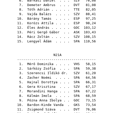
6.
Barkász Dániel
. . .
SZV
76,08
7.
Demeter Ambrus
. . .
DVT
81,08
8.
Tóth Adrián
. . . . .
TTE
82,05
9.
Vajda Balázs
. . . .
SZV
88,41
10.
Bárány Tamás
. . . .
ESP
97,25
11.
Korózs Attila
. . . .
ESP
98,24
12.
Éles András
. . . . .
GOC
103,12
13.
Péri Gergő Gábor
. .
ASK
103,43
14.
Rácz Zoltán
. . . . .
SZV
108,15
15.
Lengyel Ádám
. . . .
SPA
110,56
N21A
---------------------------------------
1.
Mérő Dominika
. . . .
VHS
58,15
2.
Sárközy Zsófia
. . .
SPA
59,38
3.
Szerencsi Ildikó dr.
SZV
61,20
4.
Zacher Noémi
. . . .
SPA
64,56
5.
Hajnal Dorottya
. . .
SPA
66,31
6.
Gera Krisztina
. . .
SZV
67,17
7.
Morandini Hanga
. . .
SPA
67,22
8.
Kálmán Imola
. . . .
SPA
68,59
9.
Pózna Anna Ibolya
. .
GOC
73,15
10.
Bardon-Kinde Vanda
.
GKS
73,54
11.
Zsigmond Száva
. . .
DVT
76,06