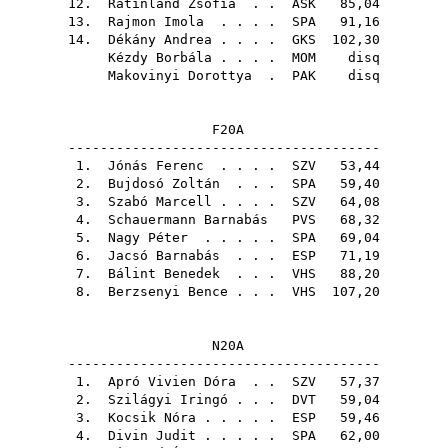
12.
Ratinland Zsófia
. .
ASK
85,04
13.
Rajmon Imola
. . . .
SPA
91,16
14.
Dékány Andrea
. . . .
GKS
102,30
Kézdy Borbála
. . . .
MOM
disq
Makovinyi Dorottya
.
PAK
disq
F20A
---------------------------------------
1.
Jónás Ferenc
. . . .
SZV
53,44
2.
Bujdosó Zoltán
. . .
SPA
59,40
3.
Szabó Marcell
. . . .
SZV
64,08
4.
Schauermann Barnabás
PVS
68,32
5.
Nagy Péter
. . . . .
SPA
69,04
6.
Jacsó Barnabás
. . .
ESP
71,19
7.
Bálint Benedek
. . .
VHS
88,20
8.
Berzsenyi Bence
. . .
VHS
107,20
N20A
---------------------------------------
1.
Apró Vivien Dóra
. .
SZV
57,37
2.
Szilágyi Iringó
. . .
DVT
59,04
3.
Kocsik Nóra
. . . . .
ESP
59,46
4.
Divin Judit
. . . . .
SPA
62,00