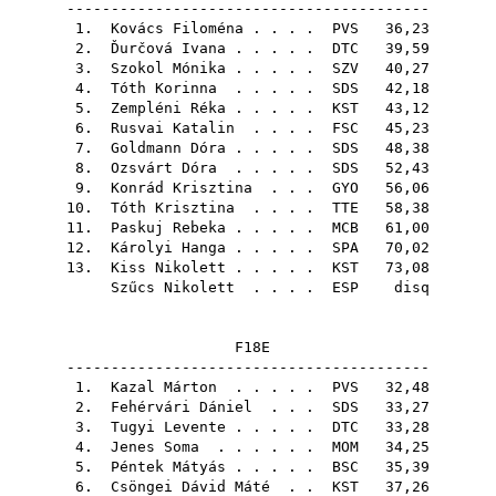
-----------------------------------------
1.
Kovács Filoména
. . . .
PVS
36,23
2.
Ďurčová Ivana
. . . . .
DTC
39,59
3.
Szokol Mónika
. . . . .
SZV
40,27
4.
Tóth Korinna
. . . . .
SDS
42,18
5.
Zempléni Réka
. . . . .
KST
43,12
6.
Rusvai Katalin
. . . .
FSC
45,23
7.
Goldmann Dóra
. . . . .
SDS
48,38
8.
Ozsvárt Dóra
. . . . .
SDS
52,43
9.
Konrád Krisztina
. . .
GYO
56,06
10.
Tóth Krisztina
. . . .
TTE
58,38
11.
Paskuj Rebeka
. . . . .
MCB
61,00
12.
Károlyi Hanga
. . . . .
SPA
70,02
13.
Kiss Nikolett
. . . . .
KST
73,08
Szűcs Nikolett
. . . .
ESP
disq
F18E
-----------------------------------------
1.
Kazal Márton
. . . . .
PVS
32,48
2.
Fehérvári Dániel
. . .
SDS
33,27
3.
Tugyi Levente
. . . . .
DTC
33,28
4.
Jenes Soma
. . . . . .
MOM
34,25
5.
Péntek Mátyás
. . . . .
BSC
35,39
6.
Csöngei Dávid Máté
. .
KST
37,26