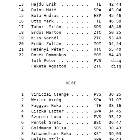
13.
Hajdu Erik
. . . . . .
TTE
42,44
14.
Dalos Máté
. . . . . .
SPA
43,04
15.
Bóta András
. . . . . .
ESP
45,46
16.
Otto Mark
. . . . . . .
TTE
46,50
17.
Tábori Milán
. . . . .
SDS
48,48
18.
Erdős Márton
. . . . .
ZTC
50,25
19.
Kiss Kornél
. . . . . .
ZTC
53,49
20.
Erdős Zoltán
. . . . .
MOM
54,44
21.
Hetényi Péter
. . . . .
HTC
55,40
22.
Dosek Domonkos
. . . .
MOM
84,49
Tóth Péter
. . . . . .
PVS
disq
Fekete Ágoston
. . . .
ZTC
disq
N16E
-----------------------------------------
1.
Viniczai Csenge
. . . .
PVS
30,25
2.
Weiler Virág
. . . . .
SPA
31,07
3.
Faggyas Réka
. . . . .
TTE
33,16
4.
Liszka Eszter
. . . . .
SPA
34,45
5.
Szuromi Luca
. . . . .
PVS
35,22
6.
Péntek Gréti
. . . . .
BSC
36,47
7.
Goldmann Júlia
. . . .
SDS
38,43
8.
Schwendtner Réka
. . .
KST
39,03
9.
Balázs Otília
. . . . .
SPA
39,43