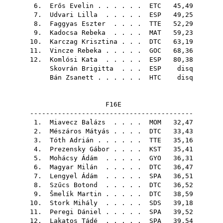
6.
Erős Evelin
. . . . . .
ETC
45,49
7.
Udvari Lilla
. . . . .
ESP
49,25
8.
Faggyas Eszter
. . . .
TTE
52,29
9.
Kadocsa Rebeka
. . . .
MAT
59,23
10.
Karczag Krisztina
. . .
DTC
63,19
11.
Vincze Rebeka
. . . . .
GOC
68,36
12.
Komlósi Kata
. . . . .
ESP
80,38
Skovrán Brigitta
. . .
ESP
disq
Bán Zsanett
. . . . . .
HTC
disq
F16E
-----------------------------------------
1.
Miavecz Balázs
. . . .
MOM
32,47
2.
Mészáros Mátyás
. . . .
DTC
33,43
3.
Tóth Adrián
. . . . . .
TTE
35,16
4.
Prezensky Gábor
. . . .
KST
35,41
5.
Mohácsy Ádám
. . . . .
GYO
36,31
6.
Magyar Milán
. . . . .
DTC
36,47
7.
Lengyel Ádám
. . . . .
SPA
36,51
8.
Szűcs Botond
. . . . .
DTC
36,52
9.
Šmelík Martin
. . . . .
DTC
38,59
10.
Stork Mihály
. . . . .
SDS
39,18
11.
Peregi Dániel
. . . . .
SPA
39,52
12.
Lakatos Tádé
. . . . .
SPA
39,54