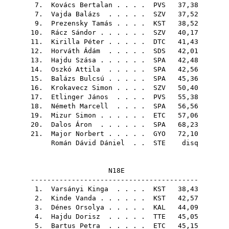
7.
Kovács Bertalan
. . . .
PVS
37,38
7.
Vajda Balázs
. . . . .
SZV
37,52
9.
Prezensky Tamás
. . . .
KST
38,52
10.
Rácz Sándor
. . . . . .
SZV
40,17
11.
Kirilla Péter
. . . . .
DTC
41,43
12.
Horváth Ádám
. . . . .
SDS
42,01
13.
Hajdu Szása
. . . . . .
SPA
42,48
14.
Oszkó Attila
. . . . .
SPA
42,56
15.
Balázs Bulcsú
. . . . .
SPA
45,36
16.
Krokavecz Simon
. . . .
SZV
50,40
17.
Etlinger János
. . . .
PVS
55,38
18.
Németh Marcell
. . . .
SPA
56,56
19.
Mizur Simon
. . . . . .
ETC
57,06
20.
Dalos Áron
. . . . . .
SPA
68,23
21.
Major Norbert
. . . . .
GYO
72,10
Román Dávid Dániel
. .
STE
disq
N18E
-----------------------------------------
1.
Varsányi Kinga
. . . .
KST
38,43
2.
Kinde Vanda
. . . . . .
KST
42,57
3.
Dénes Orsolya
. . . . .
KAL
44,09
4.
Hajdu Dorisz
. . . . .
TTE
45,05
5.
Bartus Petra
. . . . .
ETC
45,15