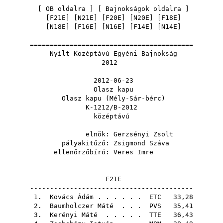
[
OB oldalra
] [
Bajnokságok oldalra
]
[
F21E
] [
N21E
] [
F20E
] [
N20E
] [
F18E
]
[
N18E
] [
F16E
] [
N16E
] [
F14E
] [
N14E
]
=========================================
Nyílt Középtávú Egyéni Bajnokság
2012
2012-06-23
Olasz kapu
Olasz kapu (Mély-Sár-bérc)
K-1212/B-2012
középtávú
elnök:
Gerzsényi Zsolt
pályakitűző:
Zsigmond Száva
ellenőrzőbíró:
Veres Imre
F21E
-----------------------------------------
1.
Kovács Ádám
. . . . . .
ETC
33,28
2.
Baumholczer Máté
. . .
PVS
35,41
3.
Kerényi Máté
. . . . .
TTE
36,43