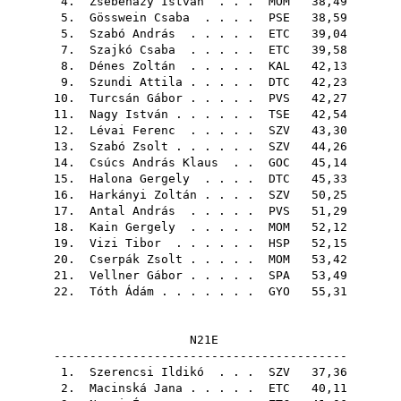
4.
Zsebeházy István
. . .
MOM
38,49
5.
Gösswein Csaba
. . . .
PSE
38,59
5.
Szabó András
. . . . .
ETC
39,04
7.
Szajkó Csaba
. . . . .
ETC
39,58
8.
Dénes Zoltán
. . . . .
KAL
42,13
9.
Szundi Attila
. . . . .
DTC
42,23
10.
Turcsán Gábor
. . . . .
PVS
42,27
11.
Nagy István
. . . . . .
TSE
42,54
12.
Lévai Ferenc
. . . . .
SZV
43,30
13.
Szabó Zsolt
. . . . . .
SZV
44,26
14.
Csúcs András Klaus
. .
GOC
45,14
15.
Halona Gergely
. . . .
DTC
45,33
16.
Harkányi Zoltán
. . . .
SZV
50,25
17.
Antal András
. . . . .
PVS
51,29
18.
Kain Gergely
. . . . .
MOM
52,12
19.
Vizi Tibor
. . . . . .
HSP
52,15
20.
Cserpák Zsolt
. . . . .
MOM
53,42
21.
Vellner Gábor
. . . . .
SPA
53,49
22.
Tóth Ádám
. . . . . . .
GYO
55,31
N21E
-----------------------------------------
1.
Szerencsi Ildikó
. . .
SZV
37,36
2.
Macinská Jana
. . . . .
ETC
40,11