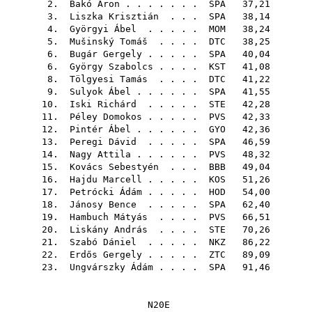
2.
Bakó Áron
. . . . . . .
SPA
37,21
3.
Liszka Krisztián
. . .
SPA
38,14
4.
Györgyi Ábel
. . . . .
MOM
38,24
5.
Mušinský Tomáš
. . . .
DTC
38,25
6.
Bugár Gergely
. . . . .
SPA
40,04
6.
György Szabolcs
. . . .
KST
41,08
8.
Tölgyesi Tamás
. . . .
DTC
41,22
9.
Sulyok Ábel
. . . . . .
SPA
41,55
10.
Iski Richárd
. . . . .
STE
42,28
11.
Péley Domokos
. . . . .
PVS
42,33
12.
Pintér Ábel
. . . . . .
GYO
42,36
13.
Peregi Dávid
. . . . .
SPA
46,59
14.
Nagy Attila
. . . . . .
PVS
48,32
15.
Kovács Sebestyén
. . .
BBB
49,04
16.
Hajdu Marcell
. . . . .
KOS
51,26
17.
Petrócki Ádám
. . . . .
HOD
54,00
18.
Jánosy Bence
. . . . .
SPA
62,40
19.
Hambuch Mátyás
. . . .
PVS
66,51
20.
Liskány András
. . . .
STE
70,26
21.
Szabó Dániel
. . . . .
NKZ
86,22
22.
Erdős Gergely
. . . . .
ZTC
89,09
23.
Ungvárszky Ádám
. . . .
SPA
91,46
N20E