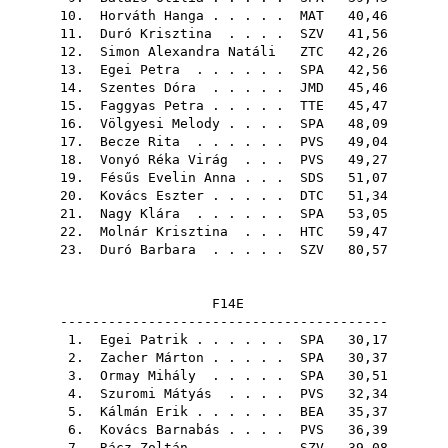
10.
Horváth Hanga
. . . . .
MAT
40,46
11.
Duró Krisztina
. . . .
SZV
41,56
12.
Simon Alexandra Natáli
ZTC
42,26
13.
Egei Petra
. . . . . .
SPA
42,56
14.
Szentes Dóra
. . . . .
JMD
45,46
15.
Faggyas Petra
. . . . .
TTE
45,47
16.
Völgyesi Melody
. . . .
SPA
48,09
17.
Becze Rita
. . . . . .
PVS
49,04
18.
Vonyó Réka Virág
. . .
PVS
49,27
19.
Fésűs Evelin Anna
. . .
SDS
51,07
20.
Kovács Eszter
. . . . .
DTC
51,34
21.
Nagy Klára
. . . . . .
SPA
53,05
22.
Molnár Krisztina
. . .
HTC
59,47
23.
Duró Barbara
. . . . .
SZV
80,57
F14E
-----------------------------------------
1.
Egei Patrik
. . . . . .
SPA
30,17
2.
Zacher Márton
. . . . .
SPA
30,37
3.
Ormay Mihály
. . . . .
SPA
30,51
4.
Szuromi Mátyás
. . . .
PVS
32,34
5.
Kálmán Erik
. . . . . .
BEA
35,37
6.
Kovács Barnabás
. . . .
PVS
36,39
7.
Rácz Zoltán
. . . . . .
SZV
39,08