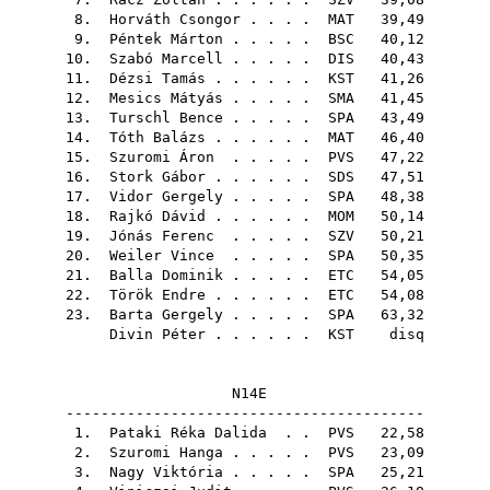
8.
Horváth Csongor
. . . .
MAT
39,49
9.
Péntek Márton
. . . . .
BSC
40,12
10.
Szabó Marcell
. . . . .
DIS
40,43
11.
Dézsi Tamás
. . . . . .
KST
41,26
12.
Mesics Mátyás
. . . . .
SMA
41,45
13.
Turschl Bence
. . . . .
SPA
43,49
14.
Tóth Balázs
. . . . . .
MAT
46,40
15.
Szuromi Áron
. . . . .
PVS
47,22
16.
Stork Gábor
. . . . . .
SDS
47,51
17.
Vidor Gergely
. . . . .
SPA
48,38
18.
Rajkó Dávid
. . . . . .
MOM
50,14
19.
Jónás Ferenc
. . . . .
SZV
50,21
20.
Weiler Vince
. . . . .
SPA
50,35
21.
Balla Dominik
. . . . .
ETC
54,05
22.
Török Endre
. . . . . .
ETC
54,08
23.
Barta Gergely
. . . . .
SPA
63,32
Divin Péter
. . . . . .
KST
disq
N14E
-----------------------------------------
1.
Pataki Réka Dalida
. .
PVS
22,58
2.
Szuromi Hanga
. . . . .
PVS
23,09
3.
Nagy Viktória
. . . . .
SPA
25,21