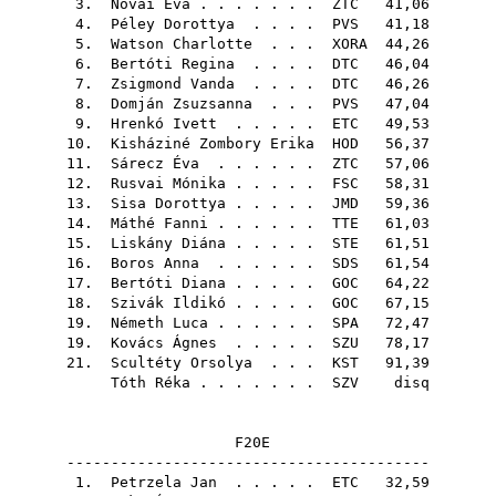
3.
Novai Éva
. . . . . . .
ZTC
41,06
4.
Péley Dorottya
. . . .
PVS
41,18
5.
Watson Charlotte
. . .
XORA
44,26
6.
Bertóti Regina
. . . .
DTC
46,04
7.
Zsigmond Vanda
. . . .
DTC
46,26
8.
Domján Zsuzsanna
. . .
PVS
47,04
9.
Hrenkó Ivett
. . . . .
ETC
49,53
10.
Kisháziné Zombory Erika
HOD
56,37
11.
Sárecz Éva
. . . . . .
ZTC
57,06
12.
Rusvai Mónika
. . . . .
FSC
58,31
13.
Sisa Dorottya
. . . . .
JMD
59,36
14.
Máthé Fanni
. . . . . .
TTE
61,03
15.
Liskány Diána
. . . . .
STE
61,51
16.
Boros Anna
. . . . . .
SDS
61,54
17.
Bertóti Diana
. . . . .
GOC
64,22
18.
Szivák Ildikó
. . . . .
GOC
67,15
19.
Németh Luca
. . . . . .
SPA
72,47
19.
Kovács Ágnes
. . . . .
SZU
78,17
21.
Scultéty Orsolya
. . .
KST
91,39
Tóth Réka
. . . . . . .
SZV
disq
F20E
-----------------------------------------
1.
Petrzela Jan
. . . . .
ETC
32,59