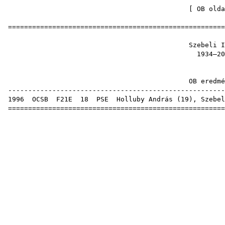
[
OB olda
=====================================================
Szebeli
1934
OB ere
-----------------------------------------------------
1996
OCSB
F21E
18
PSE
Holluby András
(
19
), Szebel
=====================================================