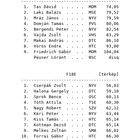
---------------------------------------
1.
Tas Dávid
. . . . .
MOM
74,05
2.
Laki Balázs
. . . .
MSE
79,52
3.
Mráz János
. . . . .
NYV
79,59
4.
Domján Tamás
. . . .
PVS
80,06
5.
Bergendi Péter
. . .
NYV
82,54
6.
Vajda Zsolt
. . . .
VHS
83,29
7.
Makai András
. . . .
DTC
86,10
8.
Vörös Endre
. . . .
HTC
93,00
9.
Friedrich Gábor
. .
MOM
104,04
Peuser Lóránt
. . .
BSC
disq
F18E [
térkép
]
---------------------------------------
1.
Cserpák Zsolt
. . .
NYV
56,03
2.
Halona Gergely
. . .
DTC
59,10
3.
Sprok Bence
. . . .
OSC
60,13
4.
Tóth Attila
. . . .
TSE
60,30
5.
Nagy Róbert
. . . .
SZV
62,12
6.
Kéri Péter
. . . . .
NYV
63,44
7.
Kiss Tamás
. . . . .
HTC
65,14
7.
Kottman Dezső
. . .
DTC
65,14
9.
Melkes Zoltán
. . .
SMA
66,02
10.
Forrai Gábor
. . . .
HTC
66,30