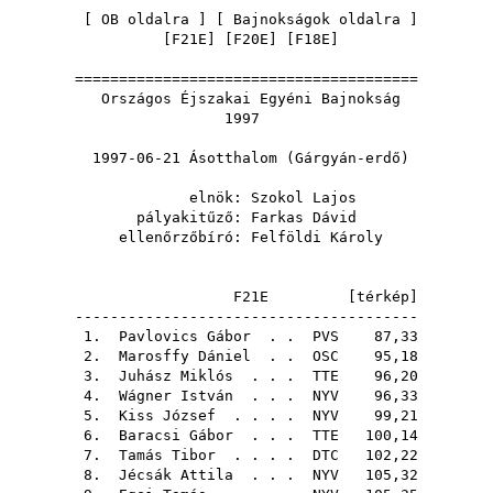
[
OB oldalra
] [
Bajnokságok oldalra
]
[
F21E
] [
F20E
] [
F18E
]
=======================================
Országos Éjszakai Egyéni Bajnokság
1997
1997-06-21 Ásotthalom (Gárgyán-erdő)
elnök:
Szokol Lajos
pályakitűző:
Farkas Dávid
ellenőrzőbíró:
Felföldi Károly
F21E [
térkép
]
---------------------------------------
1.
Pavlovics Gábor
. .
PVS
87,33
2.
Marosffy Dániel
. .
OSC
95,18
3.
Juhász Miklós
. . .
TTE
96,20
4.
Wágner István
. . .
NYV
96,33
5.
Kiss József
. . . .
NYV
99,21
6.
Baracsi Gábor
. . .
TTE
100,14
7.
Tamás Tibor
. . . .
DTC
102,22
8.
Jécsák Attila
. . .
NYV
105,32