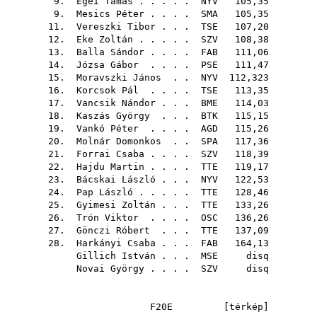
9.
Egei Tamás
. . . . .
NYV
105,35
9.
Mesics Péter
. . . .
SMA
105,35
11.
Vereszki Tibor
. . .
TSE
107,20
12.
Eke Zoltán
. . . . .
SZV
108,38
13.
Balla Sándor
. . . .
FAB
111,06
14.
Józsa Gábor
. . . .
PSE
111,47
15.
Moravszki János
. .
NYV
112,323
16.
Korcsok Pál
. . . .
TSE
113,35
17.
Vancsik Nándor
. . .
BME
114,03
18.
Kaszás György
. . .
BTK
115,15
19.
Vankó Péter
. . . .
AGD
115,26
20.
Molnár Domonkos
. .
SPA
117,36
21.
Forrai Csaba
. . . .
SZV
118,39
22.
Hajdu Martin
. . . .
TTE
119,17
23.
Bácskai László
. . .
NYV
122,53
24.
Pap László
. . . . .
TTE
128,46
25.
Gyimesi Zoltán
. . .
TTE
133,26
26.
Trón Viktor
. . . .
OSC
136,26
27.
Gönczi Róbert
. . .
TTE
137,09
28.
Harkányi Csaba
. . .
FAB
164,13
Gillich István
. . .
MSE
disq
Novai György
. . . .
SZV
disq
F20E [
térkép
]