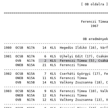
[
OB oldalra
=====================================================
Ferencz
19
OB ered
-----------------------------------------------------
1980
OCSB
N17A
14
KLS
Hegedüs Ildikó
(
16
),
Várf
-----------------------------------------------------
1981
OCSB
N17A
6
KLS
Ujhelyi Edit
(
17
),
Csákán
OVB
N17A
2
KLS
Ferenczi Tímea (
5
),
Csáká
ONEB
N15A
21
KLS
Feren
-----------------------------------------------------
1982
OCSB
N15A
7
KLS
Cserháti Györgyi
(
17
), Fe
ONEB
N15A
11
KLS
Feren
OVB
N15B
14
KLS
Valkony Zsuzsanna
(
18
),
C
-----------------------------------------------------
1983
OCSB
N15A
9
KLS
Ferenczi Tímea (
10
),
Valk
ONEB
N15A
12
KLS
Feren
OVB
N17A
12
KLS
Valkony Zsuzsanna
(
13
),
V
-----------------------------------------------------