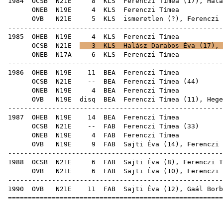
1984
OCSB
N21E
8
KLS
Ferenczi Tímea (
17
),
Halá
ONEB
N19E
4
KLS
Feren
OVB
N21E
5
KLS
ismeretlen (?), Ferenczi 
-----------------------------------------------------
1985
OHEB
N19E
4
KLS
Feren
OCSB
N21E
3
KLS
Halász Darabos Éva
(
17
), 
ONEB
N17A
6
KLS
Feren
-----------------------------------------------------
1986
OHEB
N19E
11
BEA
Feren
OCSB
N21E
--
BEA
Ferenczi Tímea
(
44
ONEB
N19E
4
BEA
Feren
OVB
N19E
disq
BEA
Ferenczi Tímea (
11
),
Hege
-----------------------------------------------------
1987
OHEB
N19E
14
BEA
Feren
OCSB
N21E
--
FAB
Ferenczi Tímea
(
33
ONEB
N19E
4
FAB
Feren
OVB
N19E
9
FAB
Sajti Éva
(
14
), Ferenczi 
-----------------------------------------------------
1988
OCSB
N21E
6
FAB
Sajti Éva
(
8
), Ferenczi T
OVB
N21E
6
FAB
Sajti Éva
(
10
), Ferenczi 
-----------------------------------------------------
1990
OVB
N21E
11
FAB
Sajti Éva
(
12
),
Gaál Borb
=====================================================