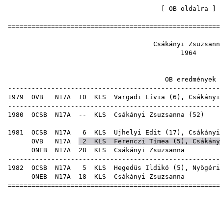
[
OB oldalra
=====================================================
Csákányi Z
19
OB ered
-----------------------------------------------------
1979
OVB
N17A
10
KLS
Vargadi Lívia
(
6
), Csákányi
-----------------------------------------------------
1980
OCSB
N17A
--
KLS
Csákányi Zsuzsanna
(
52
-----------------------------------------------------
1981
OCSB
N17A
6
KLS
Ujhelyi Edit
(
17
), Csákányi
OVB
N17A
2
KLS
Ferenczi Tímea
(
5
), Csákány
ONEB
N17A
28
KLS
Csákány
-----------------------------------------------------
1982
OCSB
N17A
5
KLS
Hegedüs Ildikó
(
5
),
Nyögéri
ONEB
N17A
18
KLS
Csákány
=====================================================