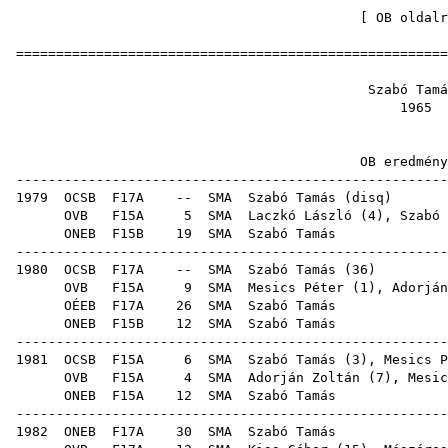
[
OB oldalr
=====================================================
Szabó
19
OB ered
-----------------------------------------------------
1979
OCSB
F17A
--
SMA
Szabó Tamás
(
disq
OVB
F15A
5
SMA
Laczkó László
(
4
), Szabó 
ONEB
F15B
19
SMA
Szab
-----------------------------------------------------
1980
OCSB
F17A
--
SMA
Szabó Tamás
(
36
OVB
F15A
9
SMA
Mesics Péter
(
1
),
Adorján
OÉEB
F17A
26
SMA
Szab
ONEB
F15B
12
SMA
Szab
-----------------------------------------------------
1981
OCSB
F15A
6
SMA
Szabó Tamás (
3
),
Mesics P
OVB
F15A
4
SMA
Adorján Zoltán
(
7
),
Mesic
ONEB
F15A
12
SMA
Szab
-----------------------------------------------------
1982
ONEB
F17A
30
SMA
Szab