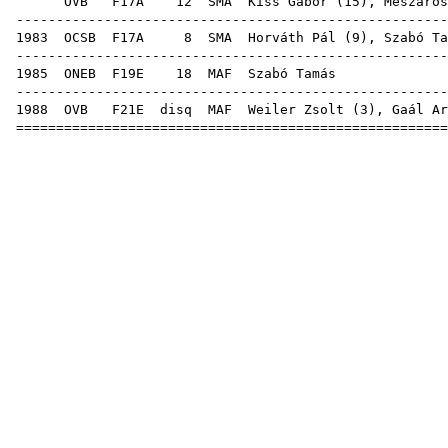
OVB
F17A
12
SMA
Kiss Gábor
(
15
),
Mészáros
-----------------------------------------------------
1983
OCSB
F17A
8
SMA
Horváth Pál
(
9
), Szabó Ta
-----------------------------------------------------
1985
ONEB
F19E
18
MAF
Szab
-----------------------------------------------------
1988
OVB
F21E
disq
MAF
Weiler Zsolt
(
3
),
Gaál Ar
=====================================================