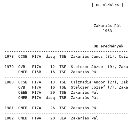
[
OB oldalra
=====================================================
Zakariá
19
OB ered
-----------------------------------------------------
1978
OCSB
F17A
disq
TSE
Zakariás János
(
31
),
Csiz
-----------------------------------------------------
1979
OVB
F17A
12
TSE
Stelczer József
(
9
), Zaka
ONEB
F15B
16
TSE
Zaka
-----------------------------------------------------
1980
OCSB
F17A
13
TSE
Csizmadia Andor
(
27
), Zak
OVB
F17A
16
TSE
Stelczer József
(
7
), Zaka
OÉEB
F17A
29
TSE
Zaka
ONEB
F17A
disq
TSE
Zaka
-----------------------------------------------------
1981
ONEB
F17A
26
TSE
Zaka
-----------------------------------------------------
1982
ONEB
F19A
20
BEA
Zaka
=====================================================