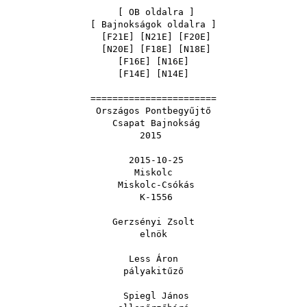
[
OB oldalra
]
[
Bajnokságok oldalra
]
[
F21E
] [
N21E
] [
F20E
]
[
N20E
] [
F18E
] [
N18E
]
[
F16E
] [
N16E
]
[
F14E
] [
N14E
]
=======================
Országos Pontbegyűjtő
Csapat Bajnokság
2015
2015-10-25
Miskolc
Miskolc-Csókás
K-1556
Gerzsényi Zsolt
elnök
Less Áron
pályakitűző
Spiegl János