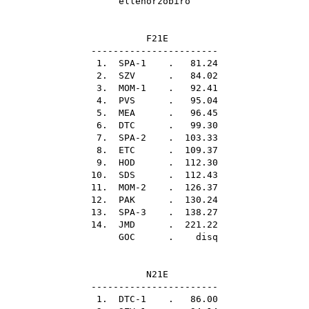
ellenőrzőbíró
F21E
-----------------------
1. SPA-1 . 81.24
2.
SZV
. 84.02
3. MOM-1 . 92.41
4.
PVS
. 95.04
5.
MEA
. 96.45
6.
DTC
. 99.30
7. SPA-2 . 103.33
8.
ETC
. 109.37
9.
HOD
. 112.30
10.
SDS
. 112.43
11. MOM-2 . 126.37
12.
PAK
. 130.24
13. SPA-3 . 138.27
14.
JMD
. 221.22
GOC
. disq
N21E
-----------------------
1. DTC-1 . 86.00