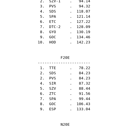
2. SZV-1 . 94.14
3.
PVS
. 94.32
4.
SDS
. 118.07
5.
SPA
. 121.14
6.
ETC
. 127.22
7. DTC-2 . 128.09
8.
GYO
. 130.19
9.
GOC
. 134.46
10.
HOD
. 142.23
F20E
-----------------------
1.
TTE
. 78.22
2.
SDS
. 84.23
2.
PVS
. 84.23
4.
SIR
. 87.32
5.
SZV
. 88.44
6.
ZTC
. 91.56
7.
SPA
. 99.44
8.
GOC
. 106.43
9.
ESP
. 133.04
N20E