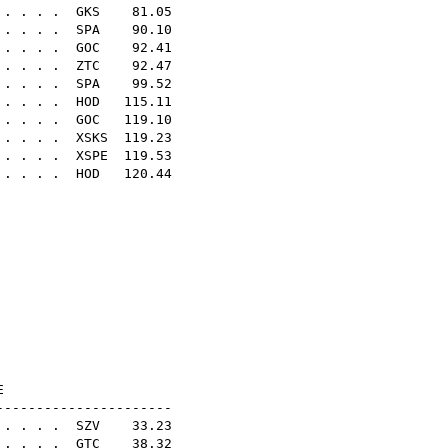
 . . . .
GKS
81.05
 . . . .
SPA
90.10
 . . . .
GOC
92.41
 . . . .
ZTC
92.47
 . . . .
SPA
99.52
 . . . .
HOD
115.11
 . . . .
GOC
119.10
 . . . .
XSKS
119.23
. . . .
XSPE
119.53
 . . . .
HOD
120.44
.56
.33
.25
.35
.54
.41
.54
sq
sq
N14E
----------------------
. . . .
SZV
33.23
. . . . .
GTC
38.32