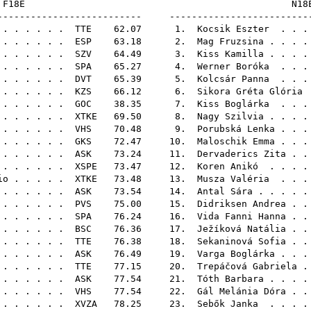
F18E
-------------------------- -------------------------
 . . . . . .
TTE
62.07 1.
Kocsik Eszter
. . .
. . . . . .
ESP
63.18 2.
Mag Fruzsina
. . . .
. . . . . .
SZV
64.49 3.
Kiss Kamilla
. . . .
. . . . . .
SPA
65.27 4.
Werner Boróka
. . .
. . . . . .
DVT
65.39 5.
Kolcsár Panna
. . .
 . . . . . .
KZS
66.12 6.
Sikora Gréta Glória
. . . . . .
GOC
38.35 7.
Kiss Boglárka
. . .
 . . . . . .
XTKE
69.50 8.
Nagy Szilvia
. . . .
. . . . . .
VHS
70.48 9.
Porubská Lenka
. . .
. . . . . .
GKS
72.47 10.
Maloschik Emma
. . .
 . . . . . .
ASK
73.24 11.
Dervaderics Zita
. .
. . . . . .
XSPE
73.47 12.
Koren Anikó
. . . .
io
. . . . .
XTKE
73.48 13.
Musza Valéria
. . .
 . . . . .
ASK
73.54 14.
Antal Sára
. . . . 
 . . . . . .
PVS
75.00 15.
Didriksen Andrea
. .
. . . . . .
SPA
76.24 16.
Vida Fanni Hanna
. .
. . . . . .
BSC
76.36 17.
Ježíková Natália
. .
. . . . . .
TTE
76.38 18.
Sekaninová Sofia
. .
 . . . . . .
ASK
76.49 19.
Varga Boglárka
. . .
. . . . . .
TTE
77.15 20.
Trepáčová Gabriela
.
. . . . . .
ASK
77.54 21.
Tóth Barbara
. . . .
. . . . . .
VHS
77.54 22.
Gál Melánia Dóra
. .
 . . . . . .
XVZA
78.25 23.
Sebők Janka
. . . .