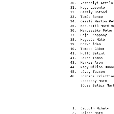
30.
Verebélyi Attila
31.
Nagy Levente
. .
32.
Gerely Botond
. 
33.
Tamás Bence
. . 
34.
Geszti Márton Pé
35.
Kapusztik Máté M
36.
Marosszéky Péter
37.
Hajdu Koppány
. 
38.
Hegedüs Máté
. .
39.
Dorkó Ádám
. . .
40.
Tompos Gábor
. .
41.
Holló Bálint
. .
41.
Bakos Tamás
. . 
43.
Kerkai Áron
. . 
44.
Nagy Miklós Huno
45.
Lévay Tuzson
. .
46.
Bordács Krisztiá
Szepessy Máté
. 
Bódis Balázs Már
---------------------
1.
Csoboth Mihály
. 
2.
Balogh Máté
. . 