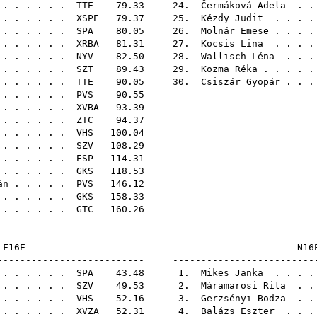
. . . . . .
TTE
79.33 24.
Čermáková Adela
. . 
. . . . . .
XSPE
79.37 25.
Kézdy Judit
. . . .
. . . . . .
SPA
80.05 26.
Molnár Emese
. . . .
. . . . . .
XRBA
81.31 27.
Kocsis Lina
. . . .
. . . . . .
NYV
82.50 28.
Wallisch Léna
. . .
. . . . . .
SZT
89.43 29.
Kozma Réka
. . . . 
 . . . . . .
TTE
90.05 30.
Csiszár Gyopár
. . .
 . . . . .
PVS
90.
. . . . . .
XVBA
93.
 . . . . . .
ZTC
94.
. . . . . .
VHS
100
 . . . . . .
SZV
108
. . . . . .
ESP
114
 . . . . . .
GKS
118
án
. . . . .
PVS
146
. . . . . .
GKS
158
. . . . . .
GTC
160
F16E
-------------------------- -------------------------
. . . . . .
SPA
43.48 1.
Mikes Janka
. . . .
. . . . . .
SZV
49.53 2.
Máramarosi Rita
. . 
 . . . . . .
VHS
52.16 3.
Gerzsényi Bodza
. . 
. . . . . .
XVZA
52.31 4.
Balázs Eszter
. . .