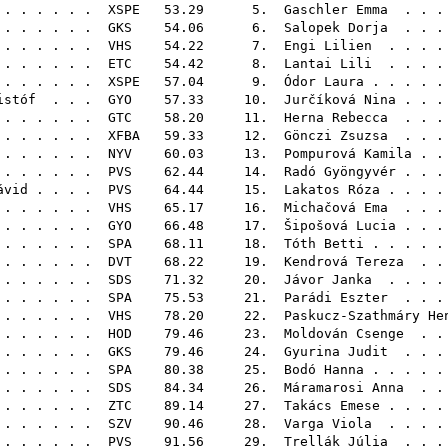
 . . . . . .
XSPE
53.29 5.
Gaschler Emma
. . .
 . . . . . .
GKS
54.06 6.
Salopek Dorja
. . .
 . . . . . .
VHS
54.22 7.
Engi Lilien
. . . .
. . . . . .
ETC
54.42 8.
Lantai Lili
. . . .
 . . . . . .
XSPE
57.04 9.
Ódor Laura
. . . . 
istóf
. . .
GYO
57.33 10.
Jurčíková Nina
. . .
. . . . . .
GTC
58.20 11.
Herna Rebecca
. . .
. . . . . .
XFBA
59.33 12.
Gönczi Zsuzsa
. . .
. . . . . .
NYV
60.03 13.
Pompurová Kamila
. .
. . . . . .
PVS
62.44 14.
Radó Gyöngyvér
. . .
ávid
. . . .
PVS
64.44 15.
Lakatos Róza
. . . .
. . . . . .
VHS
65.17 16.
Michačová Ema
. . .
 . . . . . .
GYO
66.48 17.
Šipošová Lucia
. . .
. . . . . .
SPA
68.11 18.
Tóth Betti
. . . . 
. . . . . .
DVT
68.22 19.
Kendrová Tereza
. . 
. . . . . .
SDS
71.32 20.
Jávor Janka
. . . .
 . . . . . .
SPA
75.53 21.
Parádi Eszter
. . .
. . . . . .
VHS
78.20 22.
Paskucz-Szathmáry He
 . . . . . .
HOD
79.46 23.
Moldován Csenge
. . 
. . . . . .
GKS
79.46 24.
Gyurina Judit
. . .
 . . . . . .
SPA
80.38 25.
Bodó Hanna
. . . . 
. . . . . .
SDS
84.34 26.
Máramarosi Anna
. . 
. . . . . .
ZTC
89.14 27.
Takács Emese
. . . .
. . . . . .
SZV
90.46 28.
Varga Viola
. . . .
. . . . . .
PVS
91.56 29.
Trellák Júlia
. . .