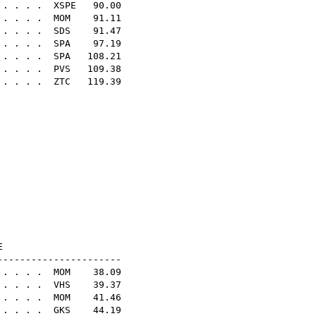
. . . .
XSPE
90.00
 . . . .
MOM
91.11
 . . . .
SDS
91.47
 . . . .
SPA
97.19
 . . . .
SPA
108.21
. . . . .
PVS
109.38
 . . . .
ZTC
119.39
55
39
37
.04
.29
.31
.53
.12
.33
.26
N16E
----------------------
 . . . .
MOM
38.09
. . . .
VHS
39.37
. . . .
MOM
41.46
 . . . .
GKS
44.19