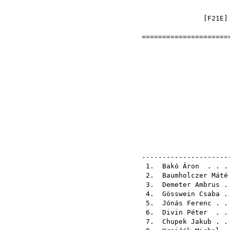
[
F21E
]
======================
Nyílt Hos
2021-1
eln
pályak
pályak
ellenőr
---------------------
1.
Bakó Áron
. . . 
2.
Baumholczer Máté
3.
Demeter Ambrus
. 
4.
Gösswein Csaba
. 
5.
Jónás Ferenc
. .
6.
Divin Péter
. . 
7.
Chupek Jakub
. .