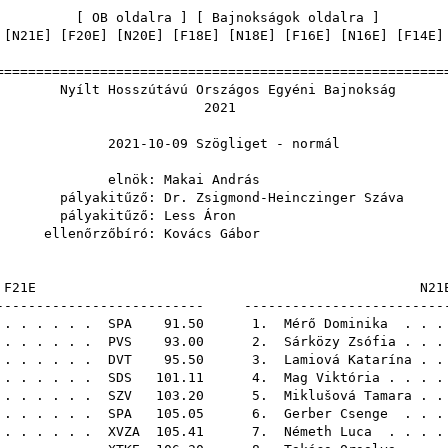
[
OB oldalra
] [
Bajnokságok oldalra
 [
N21E
] [
F20E
] [
N20E
] [
F18E
] [
N18E
] [
F16E
] [
N16E
] [
F14E
]
======================================================
szútávú Országos Egyéni
202
0-09 Szögliget -
ök:
Makai András
itűző:
Dr. Zsigmond-Heinczinger Száva
itűző:
Less Áron
zőbíró:
Kovács Gábor
F21E
-------------------------- -------------------------
. . . . . .
SPA
91.50 1.
Mérő Dominika
. . .
. . . . . .
PVS
93.00 2.
Sárközy Zsófia
. . .
. . . . . .
DVT
95.50 3.
Lamiová Katarína
. .
. . . . . .
SDS
101.11 4.
Mag Viktória
. . . .
 . . . . . .
SZV
103.20 5.
Miklušová Tamara
. .
. . . . . .
SPA
105.05 6.
Gerber Csenge
. . .
 . . . . . .
XVZA
105.41 7.
Németh Luca
. . . .