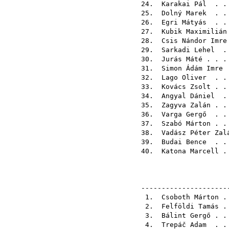
24.
Karakai Pál
. . 
25.
Dolný Marek
. . 
26.
Egri Mátyás
. . 
27.
Kubik Maximilián
28.
Csis Nándor Imre
29.
Sarkadi Lehel
. 
30.
Jurás Máté
. . .
31.
Simon Ádám Imre
.
32.
Lago Oliver
. . 
33.
Kovács Zsolt
. .
34.
Angyal Dániel
. 
35.
Zagyva Zalán
. .
36.
Varga Gergő
. . 
37.
Szabó Márton
. .
38.
Vadász Péter Zal
39.
Budai Bence
. . 
40.
Katona Marcell
. 
---------------------
1.
Csoboth Márton
. 
2.
Felföldi Tamás
. 
3.
Bálint Gergő
. .
4.
Trepáč Adam
. . 