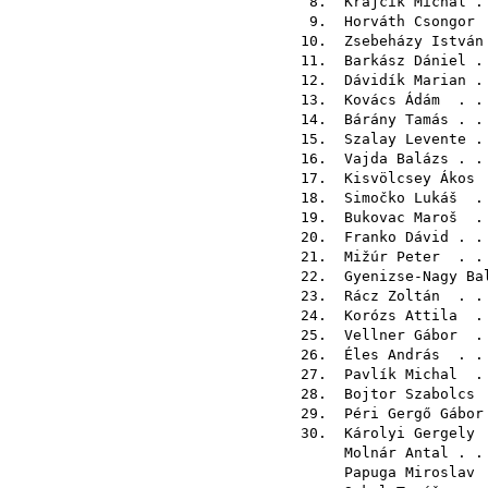
8.
Krajčík Michal
. 
9.
Horváth Csongor
.
10.
Zsebeházy István
11.
Barkász Dániel
. 
12.
Dávidík Marian
. 
13.
Kovács Ádám
. . 
14.
Bárány Tamás
. .
15.
Szalay Levente
. 
16.
Vajda Balázs
. .
17.
Kisvölcsey Ákos
.
18.
Simočko Lukáš
. 
19.
Bukovac Maroš
. 
20.
Franko Dávid
. .
21.
Mižúr Peter
. . 
22.
Gyenizse-Nagy Ba
23.
Rácz Zoltán
. . 
24.
Korózs Attila
. 
25.
Vellner Gábor
. 
26.
Éles András
. . 
27.
Pavlík Michal
. 
28.
Bojtor Szabolcs
.
29.
Péri Gergő Gábor
30.
Károlyi Gergely
.
Molnár Antal
. .
Papuga Miroslav
.