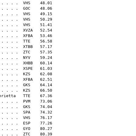
 . . . .
VHS
48.01
 . . . .
GOC
48.06
 . . . .
VHS
49.15
 . . . .
VHS
50.29
. . . . .
VHS
51.41
 . . . .
XVZA
52.54
 . . . .
XFBA
53.46
 . . . .
TTE
56.58
 . . . .
XTBB
57.17
 . . . .
ZTC
57.35
 . . . .
NYV
59.24
 . . . .
XHBB
60.14
 . . . .
XSPE
61.03
. . . . .
KZS
62.08
. . . .
XFBA
62.51
 . . . .
GKS
64.14
 . . . .
KZS
66.50
nrietta
TTE
67.36
. . . .
PVM
73.06
 . . . .
GKS
74.04
. . . . .
SPA
74.32
. . . .
VHS
76.17
 . . . .
ESP
77.26
 . . . .
GYO
80.27
 . . . .
ZTC
80.39