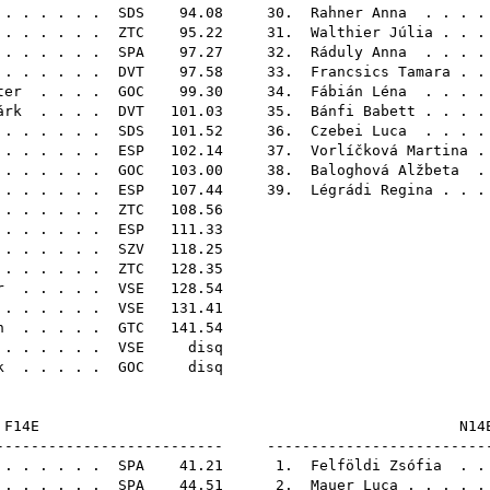
. . . . . .
SDS
94.08 30.
Rahner Anna
. . . .
 . . . . . .
ZTC
95.22 31.
Walthier Júlia
. . .
. . . . . .
SPA
97.27 32.
Ráduly Anna
. . . .
. . . . . .
DVT
97.58 33.
Francsics Tamara
. .
ter
. . . .
GOC
99.30 34.
Fábián Léna
. . . .
árk
. . . .
DVT
101.03 35.
Bánfi Babett
. . . .
. . . . . .
SDS
101.52 36.
Czebei Luca
. . . .
. . . . . .
ESP
102.14 37.
Vorlíčková Martina
.
 . . . . . .
GOC
103.00 38.
Baloghová Alžbeta
. 
 . . . . . .
ESP
107.44 39.
Légrádi Regina
. . .
 . . . . . .
ZTC
108
 . . . . . .
ESP
111
. . . . . .
SZV
118
. . . . . .
ZTC
128
r
. . . . .
VSE
128
 . . . . . .
VSE
131
n
. . . . .
GTC
141
. . . . . .
VSE
di
k
. . . . .
GOC
di
F14E
-------------------------- -------------------------
. . . . . .
SPA
41.21 1.
Felföldi Zsófia
. . 
. . . . . .
SPA
44.51 2.
Mauer Luca
. . . . 