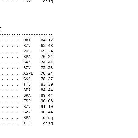
 . . . .
ESP
disq
sq
sq
N20E
----------------------
. . . .
DVT
64.12
 . . . .
SZV
65.48
 . . . .
VHS
69.24
 . . . .
SPA
70.24
 . . . .
SPA
74.41
. . . .
SZV
75.53
. . . .
XSPE
76.24
 . . . .
GKS
78.27
. . . .
TTE
83.39
 . . . .
SPA
84.44
 . . . .
SPA
89.44
 . . . .
ESP
90.06
 . . . .
SZV
91.10
 . . . .
SZV
96.44
. . . . .
SPA
disq
. . . . .
TTE
disq