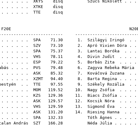
. . . . . .
XKYS
disq
Szűcs Nikolett
. . .
. . . . . .
XTKE
di
. . . . . .
TTE
di
F20E
-------------------------- -------------------------
 . . . . . .
SPA
71.30 1.
Szilágyi Iringó
. . 
. . . . . .
SZV
73.10 2.
Apró Vivien Dóra
. .
. . . . . .
SPA
75.37 3.
Lantai Boróka
. . .
. . . . . .
VHS
78.11 4.
Divin Judit
. . . .
. . . . . .
ESP
79.22 5.
Borbás Zita
. . . .
abás
. . . .
PVS
79.48 6.
Zagyva Rebeka Mária
. . . . . .
ASK
85.32 7.
Kováčová Zuzana
. . 
. . . . . .
XZMT
94.40 8.
Barta Regina
. . . .
bestyén
. .
TTE
97.55 9.
Székely Rozália
. . 
. . . . . .
MOM
119.52 10.
Nagy Zsófia
. . . .
. . . . . .
KZS
129.36 11.
Biacs Zsófia
. . . .
 . . . . . .
ASK
129.57 12.
Kocsik Nóra
. . . .
 . . . . .
VHS
129.59 13.
Sigmond Éva
. . . .
. . . . . .
ASK
131.20 14.
Riesing Hanna
. . .
. . . . . .
SPA
132.33
Tóth Ágnes
. . . . 
talan András
SZT
166.28
Néda Júlia
. . . . 