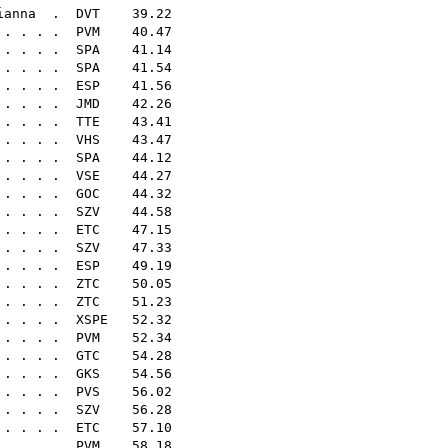
ianna
.
DVT
39.22
 . . . .
PVM
40.47
 . . . .
SPA
41.14
 . . . .
SPA
41.54
 . . . .
ESP
41.56
 . . . .
JMD
42.26
 . . . .
TTE
43.41
 . . . .
VHS
43.47
 . . . .
SPA
44.12
. . . .
VSE
44.27
 . . . .
GOC
44.32
 . . . .
SZV
44.58
. . . . .
ETC
47.15
. . . . .
SZV
47.33
 . . . .
ESP
49.19
 . . . .
ZTC
50.05
 . . . .
ZTC
51.23
 . . . .
XSPE
52.32
. . . .
PVM
52.34
. . . . .
GTC
54.28
 . . . .
GKS
54.56
. . . .
PVS
56.02
 . . . .
SZV
56.28
 . . . .
ETC
57.10
 . . . .
PVM
58.18