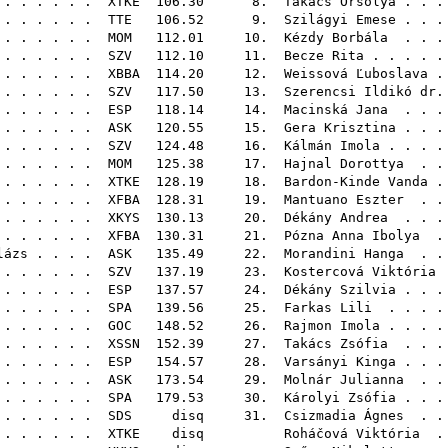
. . . . . .
XTKE
106.30 8.
Takács Orsolya
. . .
 . . . . .
TTE
106.52 9.
Szilágyi Emese
. . .
. . . . . .
MOM
112.01 10.
Kézdy Borbála
. . .
. . . . . .
SZV
112.10 11.
Becze Rita
. . . . 
. . . . . .
XBBA
114.20 12.
Weissová Ľuboslava
.
. . . . . .
SZV
117.50 13.
Szerencsi Ildikó dr.
 . . . . . .
ESP
118.14 14.
Macinská Jana
. . .
. . . . . .
ASK
120.55 15.
Gera Krisztina
. . .
 . . . . . .
SZV
124.48 16.
Kálmán Imola
. . . .
 . . . . .
MOM
125.38 17.
Hajnal Dorottya
. . 
. . . . . .
XTKE
128.19 18.
Bardon-Kinde Vanda
.
. . . . . .
XFBA
128.31 19.
Mantuano Eszter
. . 
 . . . . . .
XKYS
130.13 20.
Dékány Andrea
. . .
. . . . . .
XFBA
130.31 21.
Pózna Anna Ibolya
. 
lázs
. . . .
ASK
135.49 22.
Morandini Hanga
. . 
. . . . . .
SZV
137.19 23.
Kostercová Viktória
. . . . . .
ESP
137.57 24.
Dékány Szilvia
. . .
. . . . . .
SPA
139.56 25.
Farkas Lili
. . . .
. . . . . .
GOC
148.52 26.
Rajmon Imola
. . . .
. . . . . .
XSSN
152.39 27.
Takács Zsófia
. . .
 . . . . .
ESP
154.57 28.
Varsányi Kinga
. . .
. . . . . .
ASK
173.54 29.
Molnár Julianna
. . 
 . . . . .
SPA
179.53 30.
Károlyi Zsófia
. . .
 . . . . . .
SDS
disq 31.
Csizmadia Ágnes
. . 
 . . . . .
XTKE
disq
Roháčová Viktória
. 