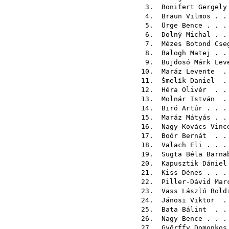
3.
Bonifert Gergely
4.
Braun Vilmos
. .
5.
Ürge Bence
. . .
6.
Dolný Michal
. .
7.
Mézes Botond Cse
8.
Balogh Matej
. .
9.
Bujdosó Márk Lev
10.
Maráz Levente
. 
11.
Šmelík Daniel
. 
12.
Héra Olivér
. . 
13.
Molnár István
. 
14.
Biró Artúr
. . .
15.
Maráz Mátyás
. .
16.
Nagy-Kovács Vinc
17.
Boór Bernát
. . 
18.
Valach Eli
. . .
19.
Sugta Béla Barna
20.
Kapusztik Dániel
21.
Kiss Dénes
. . .
22.
Piller-Dávid Mar
23.
Vass László Bold
24.
Jánosi Viktor
. 
25.
Bata Bálint
. . 
26.
Nagy Bence
. . .
27.
Győrffy Domonkos