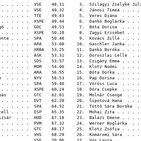
. . . . . .
VSE
48.11 3.
Szilágyi Zselyke Jul
 . . . . . .
VSE
49.32 4.
Jánosi Tímea
. . . .
 . . . . . .
TTE
49.43 5.
Veres Diána
. . . .
 . . . . . .
XSPE
49.44 6.
Dankó Boglárka
. . .
gő
. . . . .
GOC
49.53 7.
Bóta Dorina
. . . .
 . . . . . .
XSPE
50.10 8.
Zagyi Erzsébet
. . .
ente
. . . .
SPA
50.48 9.
Kovács Zille
. . . .
. . . . . .
ARA
53.00 10.
Gaschler Janka
. . .
. . . . . .
XRBA
53.25 11.
Dankó Boróka
. . . .
. . . . . .
ASK
53.31 12.
Doroszlai Lelle
. . 
. . . . . .
SDS
53.57 13.
Czigány Emma
. . . .
 . . . . . .
MOM
54.06 14.
Klotz Noémi
. . . .
 . . . . . .
ARA
56.55 15.
Bóta Dorka
. . . . 
e
. . . . .
NYV
58.53 16.
Pap Dorina
. . . . 
. . . . . .
SPA
59.40 17.
Vöröss Luca
. . . .
 . . . . . .
XSPE
60.24 18.
Dóra Csepke
. . . .
bás
. . . .
GTC
62.01 19.
Molnár Csenge
. . .
. . . . . .
DVT
62.20 20.
Šipošová Hana
. . .
 . . . . . .
SPA
64.52 21.
Töttő Sára Boróka
. 
cell
. . . .
ESP
65.35 22.
Mohai Zita
. . . . 
izsár
. . .
HOD
67.18 23.
Balázs Emese
. . . .
. . . . . .
PVM
67.32 24.
Werner Boglárka
. . 
. . . . . .
GTC
68.17 25.
Klotz Zsófia
. . . .
 . . . . . .
VHS
68.29 26.
Komáromi Sára
. . .
. . . . . .
VSE
70.06 27.
Vas Laura
. . . . .