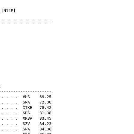
]
 [
N14E
]
=======================
 Bajnokság
1
 normál
N21E
----------------------
 . . . .
VHS
69.25
 . . . .
SPA
72.36
 . . . .
XTKE
78.42
 . . . .
SDS
81.38
 . . . .
XRBA
83.45
 . . . .
SZV
84.23
 . . . .
SPA
84.36