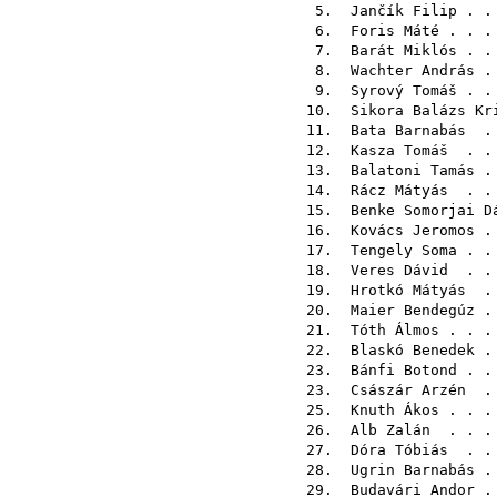
5.
Jančík Filip
. .
6.
Foris Máté
. . .
7.
Barát Miklós
. .
8.
Wachter András
. 
9.
Syrový Tomáš
. .
10.
Sikora Balázs Kr
11.
Bata Barnabás
. 
12.
Kasza Tomáš
. . 
13.
Balatoni Tamás
. 
14.
Rácz Mátyás
. . 
15.
Benke Somorjai D
16.
Kovács Jeromos
. 
17.
Tengely Soma
. .
18.
Veres Dávid
. . 
19.
Hrotkó Mátyás
. 
20.
Maier Bendegúz
. 
21.
Tóth Álmos
. . .
22.
Blaskó Benedek
. 
23.
Bánfi Botond
. .
23.
Császár Arzén
. 
25.
Knuth Ákos
. . .
26.
Alb Zalán
. . . 
27.
Dóra Tóbiás
. . 
28.
Ugrin Barnabás
. 
29.
Budavári Andor
. 