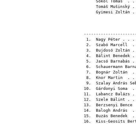
Sokol Tomáš
. . 
Tomáš Mušinský
. 
Gyimesi Zoltán
. 
---------------------
1.
Nagy Péter
. . .
2.
Szabó Marcell
. 
3.
Bujdosó Zoltán
. 
4.
Bálint Benedek
. 
5.
Jacsó Barnabás
. 
6.
Schauermann Barn
7.
Bognár Zoltán
. 
8.
Knor Martin
. . 
9.
Szalay András Se
10.
Gárdonyi Soma
. 
11.
Labancz Balázs
. 
12.
Szele Bálint
. .
13.
Berzsenyi Bence
.
14.
Balogh András
. 
15.
Buzás Benedek
. 
16.
Kiss-Geosits Ber