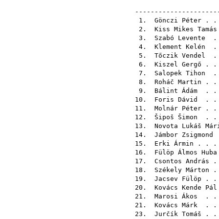
---------------------
1.
Gönczi Péter
. .
2.
Kiss Mikes Tamás
3.
Szabó Levente
. 
4.
Klement Kelén
. 
5.
Tőczik Vendel
. 
6.
Kiszel Gergő
. .
7.
Salopek Tihon
. 
8.
Roháč Martin
. .
9.
Bálint Ádám
. . 
10.
Foris Dávid
. . 
11.
Molnár Péter
. .
12.
Šipoš Šimon
. . 
13.
Novota Lukáš Már
14.
Jámbor Zsigmond
.
15.
Erki Ármin
. . .
16.
Fülöp Álmos Huba
17.
Csontos András
. 
18.
Székely Márton
. 
19.
Jacsev Fülöp
. .
20.
Kovács Kende Pál
21.
Marosi Ákos
. . 
21.
Kovács Márk
. . 
23.
Jurčík Tomáš
. .