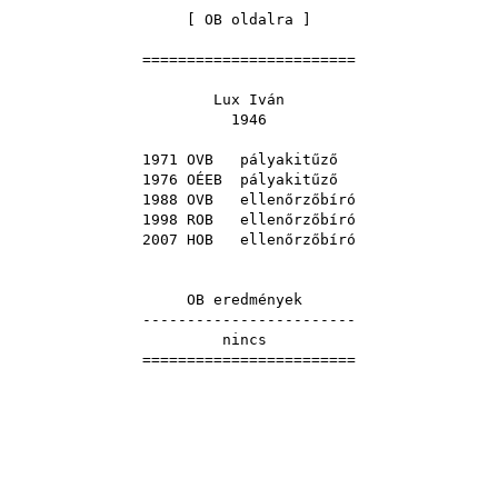
[
OB oldalra
]
========================
Lux Iván
1946
1971 OVB
pályakitűző
1976 OÉEB
pályakitűző
1988 OVB
ellenőrzőbíró
1998 ROB
ellenőrzőbíró
2007 HOB
ellenőrzőbíró
OB eredmények
------------------------
nincs
========================