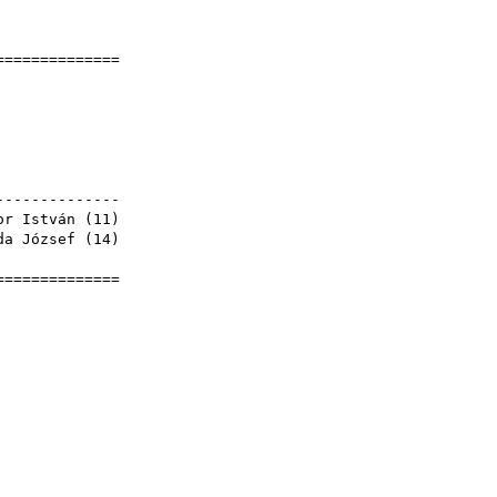
]
===============
ván
7
yek
---------------
or István (
11
)
da József
(
14
)
ván
===============