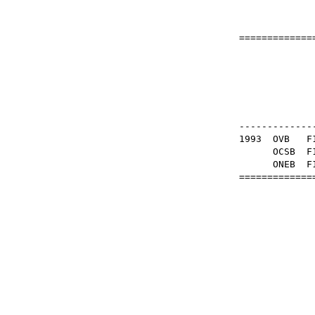
==============
Pa
OB
--------------
1993
OVB
F1
OCSB
F
ONEB
F
==============