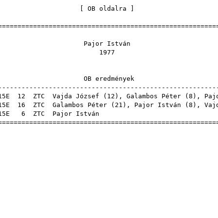
[
OB oldalra
======================================================
jor Ist
197
 eredmén
------------------------------------------------------
5E
12
ZTC
Vajda József
(
12
),
Galambos Péter
(
8
), Paj
15E
16
ZTC
Galambos Péter
(
21
), Pajor István (
8
),
Vaj
15E
6
ZTC
Pajor Ist
======================================================