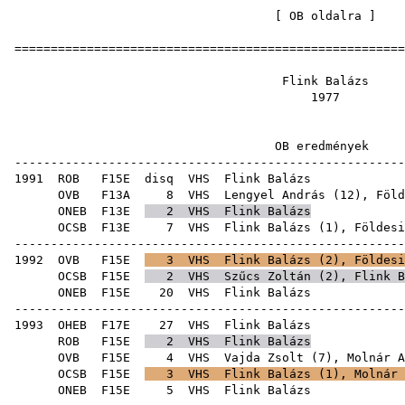
[
OB oldalra
=====================================================
Flink B
19
OB eredm
-----------------------------------------------------
1991
ROB
F15E
disq
VHS
Flink
OVB
F13A
8
VHS
Lengyel András
(
12
),
Föld
ONEB
F13E
2
VHS
Flink Balázs
OCSB
F13E
7
VHS
Flink Balázs (
1
),
Földesi
-----------------------------------------------------
1992
OVB
F15E
3
VHS
Flink Balázs (
2
),
Földesi
OCSB
F15E
2
VHS
Szűcs Zoltán
(
2
), Flink B
ONEB
F15E
20
VHS
Flink
-----------------------------------------------------
1993
OHEB
F17E
27
VHS
Flink
ROB
F15E
2
VHS
Flink Balázs
OVB
F15E
4
VHS
Vajda Zsolt
(
7
),
Molnár A
OCSB
F15E
3
VHS
Flink Balázs (
1
),
Molnár 
ONEB
F15E
5
VHS
Flink