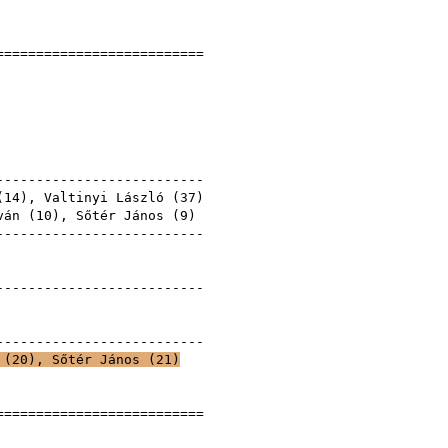
]
===========================
renc
7
nyek
---------------------------
(
14
),
Valtinyi László
(
37
)
ván
(
10
),
Sőtér János
(
9
)
---------------------------
Ferenc
)
---------------------------
Ferenc
Ferenc
---------------------------
 (
20
),
Sőtér János
(
21
)
Ferenc
Ferenc
===========================