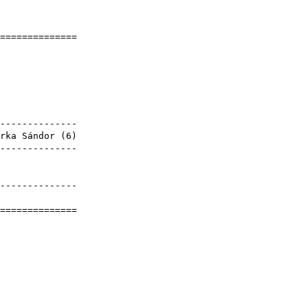
]
===============
ály
3
yek
---------------
rka Sándor
(
6
)
---------------
hály
hály
---------------
hály
===============