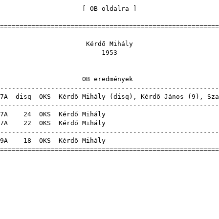
[
OB oldalra
=======================================================
rdő Mih
195
 eredmén
-------------------------------------------------------
7A
disq
OKS
Kérdő Mihály (
disq
),
Kérdő János
(
9
),
Sza
-------------------------------------------------------
17A
24
OKS
Kérdő Mi
17A
22
OKS
Kérdő Mi
-------------------------------------------------------
19A
18
OKS
Kérdő Mi
=======================================================