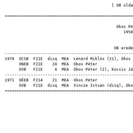
[
OB olda
=====================================================
Okos 
19
OB ere
-----------------------------------------------------
1970
OCSB
F21E
disq
MEA
Lénárd Miklós
(
21
), Okos 
ONEB
F21E
24
MEA
Oko
OVB
F21E
4
MEA
Okos Péter (
2
),
Kocsis Já
-----------------------------------------------------
1971
OÉEB
F21A
21
MEA
Oko
OVB
F21E
disq
MEA
Vincze István
(
disq
), Oko
=====================================================