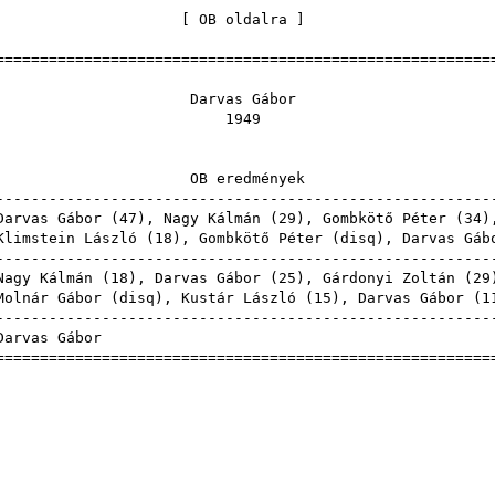
[
OB oldalra
========================================================
vas G
9
eredmé
--------------------------------------------------------
rvas Gábor (
47
),
Nagy Kálmán
(
29
),
Gombkötő Péter
(
34
)
Klimstein László
(
18
),
Gombkötő Péter
(
disq
), Darvas Gáb
--------------------------------------------------------
Nagy Kálmán
(
18
), Darvas Gábor (
25
),
Gárdonyi Zoltán
(
29
Molnár Gábor
(
disq
),
Kustár László
(
15
), Darvas Gábor (
1
--------------------------------------------------------
Darvas 
========================================================