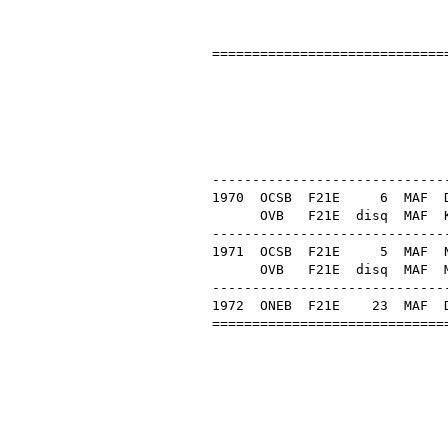
=============================
Dar
1
OB 
-----------------------------
1970
OCSB
F21E
6
MAF
Da
OVB
F21E
disq
MAF
-----------------------------
1971
OCSB
F21E
5
MAF
OVB
F21E
disq
MAF
-----------------------------
1972
ONEB
F21E
23
MAF
=============================