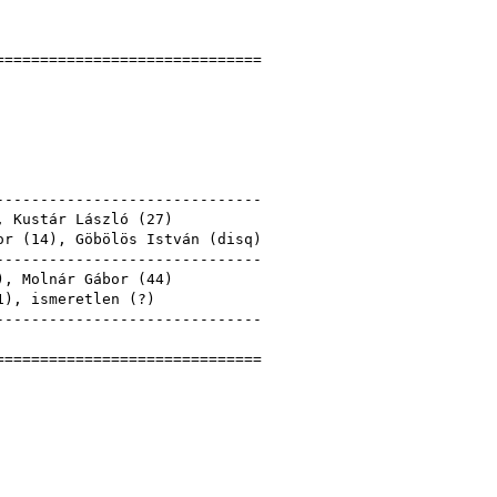
]
==============================
ábor
49
nyek
------------------------------
,
Kustár László
(
27
)
or (
14
),
Göbölös István
(
disq
)
------------------------------
),
Molnár Gábor
(
44
)
1
), ismeretlen (?)
------------------------------
Gábor
==============================