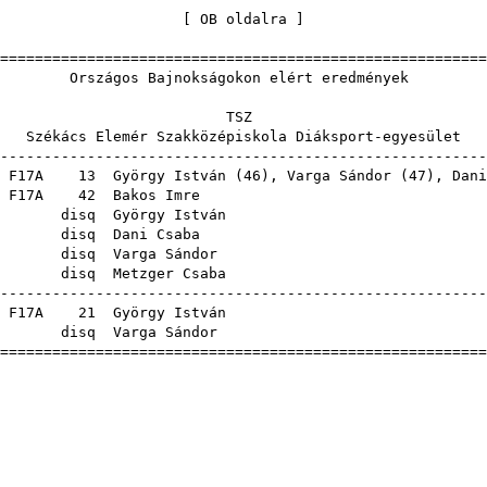
[
OB oldalra
=======================================================
gos Bajnokságokon elért ered
TS
 Elemér Szakközépiskola Diáksport-e
-------------------------------------------------------
F17A
13
György István
(
46
),
Varga Sándor
(
47
),
Dani
F17A
42
Bakos Imre
disq
György István
disq
Dani Csaba
disq
Varga Sándor
disq
Metzger Csaba
-------------------------------------------------------
F17A
21
György István
disq
Varga Sándor
=======================================================