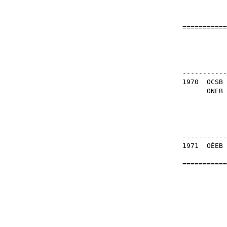
===========
Orszá
Székács
-----------
1970
OCSB
ONEB
-----------
1971
OÉEB
===========