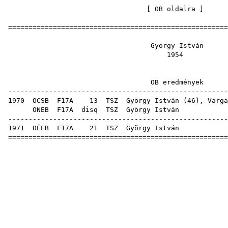
[
OB oldalra
=====================================================
György I
19
OB eredm
-----------------------------------------------------
1970
OCSB
F17A
13
TSZ
György István (
46
),
Varga
ONEB
F17A
disq
TSZ
György
-----------------------------------------------------
1971
OÉEB
F17A
21
TSZ
György
=====================================================