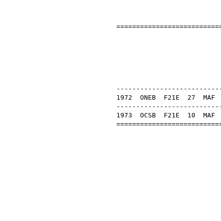
===========================
Bölc
OB 
---------------------------
1972
ONEB
F21E
27
MAF
---------------------------
1973
OCSB
F21E
10
MAF
===========================