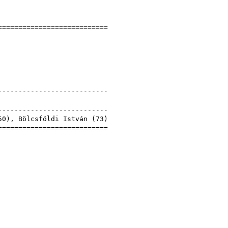
]
============================
stván
9
nyek
----------------------------
István
----------------------------
50
), Bölcsföldi István (
73
)
============================