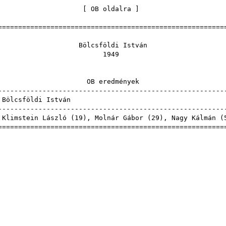
[
OB oldalra
======================================================
sföldi I
194
eredmé
------------------------------------------------------
Bölcsföldi 
------------------------------------------------------
Klimstein László
(
19
),
Molnár Gábor
(
29
),
Nagy Kálmán
(
======================================================