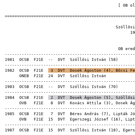
[
OB ol
======================================================
Szöllős
19
OB ere
------------------------------------------------------
1981
OCSB
F21E
--
DVT
Szöllősi István
(
58
------------------------------------------------------
1982
OCSB
F21E
3
DVT
Dosek Ágoston
(
4
),
Bőcsi Fe
ONEB
F21E
24
DVT
Szöll
------------------------------------------------------
1983
OCSB
F21E
--
DVT
Szöllősi István
(
70
------------------------------------------------------
1984
OCSB
F21E
2
DVT
Dosek Ágoston
(
5
), Szöllősi
OVB
F21E
8
DVT
Kovács Attila
(
3
),
Dosek Ág
------------------------------------------------------
1985
OCSB
F21E
7
DVT
Béres András
(
7
),
Lipták Jó
OVB
F21E
15
DVT
Egerszegi József
(
16
),
Lipt
------------------------------------------------------
1987
OCSB
F21E
15
DVT
Szöllősi István (
18
),
Egers