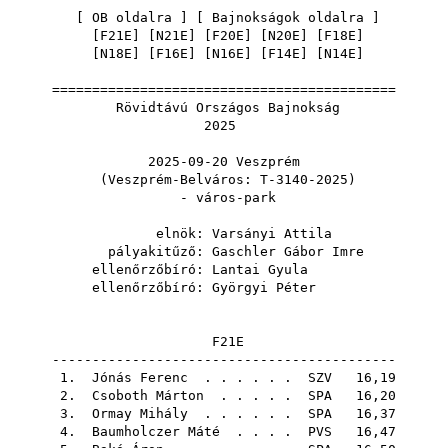
[
OB oldalra
] [
Bajnokságok oldalra
]
[
F21E
] [
N21E
] [
F20E
] [
N20E
] [
F18E
]
[
N18E
] [
F16E
] [
N16E
] [
F14E
] [
N14E
]
===========================================
Rövidtávú Országos Bajnokság
2025
2025-09-20 Veszprém
(Veszprém-Belváros: T-3140-2025)
- város-park
elnök:
Varsányi Attila
pályakitűző:
Gaschler Gábor Imre
ellenőrzőbíró:
Lantai Gyula
ellenőrzőbíró:
Györgyi Péter
F21E
-------------------------------------------
1.
Jónás Ferenc
. . . . . .
SZV
16,19
2.
Csoboth Márton
. . . . .
SPA
16,20
3.
Ormay Mihály
. . . . . .
SPA
16,37
4.
Baumholczer Máté
. . . .
PVS
16,47