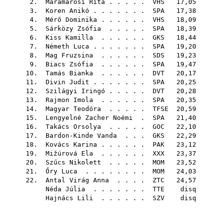
2.
Máramarosi Rita
. . . . .
VHS
17,05
3.
Koren Anikó
. . . . . . .
SPA
17,38
4.
Mérő Dominika
. . . . . .
VHS
18,09
5.
Sárközy Zsófia
. . . . .
SPA
18,39
6.
Kiss Kamilla
. . . . . .
GKS
18,44
7.
Németh Luca
. . . . . . .
SPA
19,20
8.
Mag Fruzsina
. . . . . .
SDS
19,23
9.
Biacs Zsófia
. . . . . .
SPA
19,47
10.
Tamás Bianka
. . . . . .
DVT
20,17
11.
Divin Judit
. . . . . . .
SPA
20,25
12.
Szilágyi Iringó
. . . . .
DVT
20,28
13.
Rajmon Imola
. . . . . .
SPA
20,35
14.
Magyar Teodóra
. . . . .
TFSE
20,59
15.
Lengyelné Zacher Noémi
.
SPA
21,40
16.
Takács Orsolya
. . . . .
GOC
22,10
17.
Bardon-Kinde Vanda
. . .
GKS
22,29
18.
Kovács Karina
. . . . . .
PAK
23,12
19.
Mižúrová Ela
. . . . . .
XXX
23,37
20.
Szűcs Nikolett
. . . . .
MOM
23,52
21.
Őry Luca
. . . . . . . .
MOM
24,03
22.
Antal Virág Anna
. . . .
ZTC
24,57
Néda Júlia
. . . . . . .
TTE
disq
Hajnács Lili
. . . . . .
SZV
disq