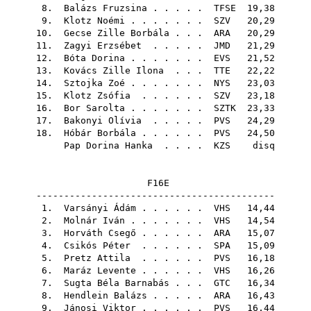
8.
Balázs Fruzsina
. . . . .
TFSE
19,38
9.
Klotz Noémi
. . . . . . .
SZV
20,29
10.
Gecse Zille Borbála
. . .
ARA
20,29
11.
Zagyi Erzsébet
. . . . .
JMD
21,29
12.
Bóta Dorina
. . . . . . .
EVS
21,52
13.
Kovács Zille Ilona
. . .
TTE
22,22
14.
Sztojka Zoé
. . . . . . .
NYS
23,03
15.
Klotz Zsófia
. . . . . .
SZV
23,18
16.
Bor Sarolta
. . . . . . .
SZTK
23,33
17.
Bakonyi Olívia
. . . . .
PVS
24,29
18.
Hóbár Borbála
. . . . . .
PVS
24,50
Pap Dorina Hanka
. . . .
KZS
disq
F16E
-------------------------------------------
1.
Varsányi Ádám
. . . . . .
VHS
14,44
2.
Molnár Iván
. . . . . . .
VHS
14,54
3.
Horváth Csegő
. . . . . .
ARA
15,07
4.
Csikós Péter
. . . . . .
SPA
15,09
5.
Pretz Attila
. . . . . .
PVS
16,18
6.
Maráz Levente
. . . . . .
VHS
16,26
7.
Sugta Béla Barnabás
. . .
GTC
16,34
8.
Hendlein Balázs
. . . . .
ARA
16,43
9.
Jánosi Viktor
. . . . . .
PVS
16,44