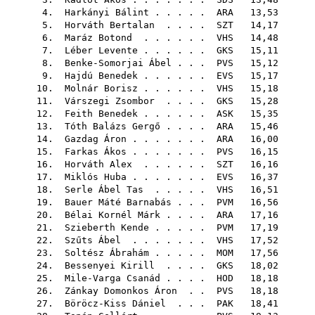
4.
Harkányi Bálint
. . . . .
ARA
13,53
5.
Horváth Bertalan
. . . .
SZT
14,17
6.
Maráz Botond
. . . . . .
VHS
14,48
7.
Léber Levente
. . . . . .
GKS
15,11
8.
Benke-Somorjai Ábel
. . .
PVS
15,12
9.
Hajdú Benedek
. . . . . .
EVS
15,17
10.
Molnár Borisz
. . . . . .
VHS
15,18
11.
Várszegi Zsombor
. . . .
GKS
15,28
12.
Feith Benedek
. . . . . .
ASK
15,35
13.
Tóth Balázs Gergő
. . . .
ARA
15,46
14.
Gazdag Áron
. . . . . . .
ARA
16,00
15.
Farkas Ákos
. . . . . . .
PVS
16,15
16.
Horváth Alex
. . . . . .
SZT
16,16
17.
Miklós Huba
. . . . . . .
EVS
16,37
18.
Serle Ábel Tas
. . . . .
VHS
16,51
19.
Bauer Máté Barnabás
. . .
PVM
16,56
20.
Bélai Kornél Márk
. . . .
ARA
17,16
21.
Szieberth Kende
. . . . .
PVM
17,19
22.
Szűts Ábel
. . . . . . .
VHS
17,52
23.
Soltész Ábrahám
. . . . .
MOM
17,56
24.
Bessenyei Kirill
. . . .
GKS
18,02
25.
Mile-Varga Csanád
. . . .
HOD
18,18
26.
Zánkay Domonkos Áron
. .
PVS
18,18
27.
Böröcz-Kiss Dániel
. . .
PAK
18,41