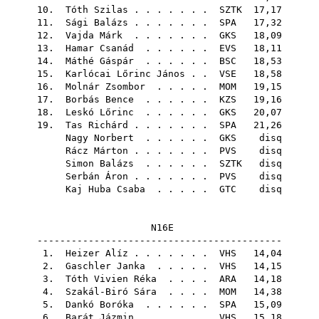
10.
Tóth Szilas
. . . . . . .
SZTK
17,17
11.
Sági Balázs
. . . . . . .
SPA
17,32
12.
Vajda Márk
. . . . . . .
GKS
18,09
13.
Hamar Csanád
. . . . . .
EVS
18,11
14.
Máthé Gáspár
. . . . . .
BSC
18,53
15.
Karlócai Lőrinc János
. .
VSE
18,58
16.
Molnár Zsombor
. . . . .
MOM
19,15
17.
Borbás Bence
. . . . . .
KZS
19,16
18.
Leskó Lőrinc
. . . . . .
GKS
20,07
19.
Tas Richárd
. . . . . . .
SPA
21,26
Nagy Norbert
. . . . . .
GKS
disq
Rácz Márton
. . . . . . .
PVS
disq
Simon Balázs
. . . . . .
SZTK
disq
Serbán Áron
. . . . . . .
PVS
disq
Kaj Huba Csaba
. . . . .
GTC
disq
N16E
-------------------------------------------
1.
Heizer Alíz
. . . . . . .
VHS
14,04
2.
Gaschler Janka
. . . . .
VHS
14,15
3.
Tóth Vivien Réka
. . . .
ARA
14,18
4.
Szakál-Biró Sára
. . . .
MOM
14,38
5.
Dankó Boróka
. . . . . .
SPA
15,09
6.
Barát Jázmin
. . . . . .
VHS
15,18