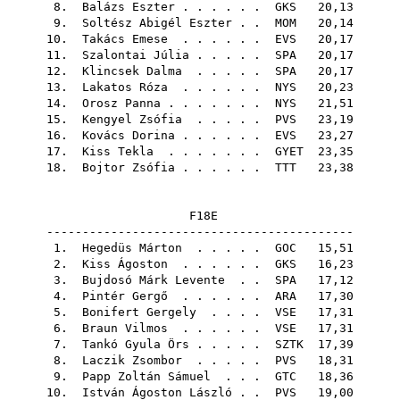
8.
Balázs Eszter
. . . . . .
GKS
20,13
9.
Soltész Abigél Eszter
. .
MOM
20,14
10.
Takács Emese
. . . . . .
EVS
20,17
11.
Szalontai Júlia
. . . . .
SPA
20,17
12.
Klincsek Dalma
. . . . .
SPA
20,17
13.
Lakatos Róza
. . . . . .
NYS
20,23
14.
Orosz Panna
. . . . . . .
NYS
21,51
15.
Kengyel Zsófia
. . . . .
PVS
23,19
16.
Kovács Dorina
. . . . . .
EVS
23,27
17.
Kiss Tekla
. . . . . . .
GYET
23,35
18.
Bojtor Zsófia
. . . . . .
TTT
23,38
F18E
-------------------------------------------
1.
Hegedüs Márton
. . . . .
GOC
15,51
2.
Kiss Ágoston
. . . . . .
GKS
16,23
3.
Bujdosó Márk Levente
. .
SPA
17,12
4.
Pintér Gergő
. . . . . .
ARA
17,30
5.
Bonifert Gergely
. . . .
VSE
17,31
6.
Braun Vilmos
. . . . . .
VSE
17,31
7.
Tankó Gyula Örs
. . . . .
SZTK
17,39
8.
Laczik Zsombor
. . . . .
PVS
18,31
9.
Papp Zoltán Sámuel
. . .
GTC
18,36
10.
István Ágoston László
. .
PVS
19,00