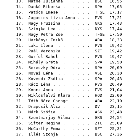
13.
Máthé Julianna
. . . . .
BSC
16,55
14.
Dankó Bíborka
. . . . . .
SPA
17,05
15.
Patócs Emese
. . . . . .
TFSE
17,17
16.
Jagasics Lívia Anna
. . .
PVS
17,21
17.
Nagy Fruzsina
. . . . . .
GKS
17,43
18.
Sztojka Lea
. . . . . . .
NYS
17,44
19.
Nagy Petra Zoé
. . . . .
TFSE
17,50
20.
Harkányi Enikő
. . . . .
ARA
18,33
21.
Laki Ilona
. . . . . . .
PVS
19,42
22.
Paál Veronika
. . . . . .
SZT
19,42
23.
Görföl Rahel
. . . . . .
PVS
19,47
24.
Mihály Gréta
. . . . . .
SPA
19,50
25.
Bereczky Dóra
. . . . . .
SPA
20,09
26.
Novai Léna
. . . . . . .
VSE
20,30
26.
Kövesdi Zsófia
. . . . .
SPA
20,43
28.
Rácz Léna
. . . . . . . .
PVS
20,49
29.
Koncz Anna
. . . . . . .
EVS
21,04
30.
Miklósfalvi Klára
. . . .
HOD
22,00
31.
Tóth Nóra Csenge
. . . .
ARA
22,10
32.
Drapcsik Alíz
. . . . . .
DVT
23,15
33.
Márk Szófia
. . . . . . .
ASK
23,48
34.
Szentmarjay Vilma
. . . .
GKS
24,54
35.
Sifter Regina
. . . . . .
ZTC
25,09
36.
McCarthy Emma
. . . . . .
SZT
25,31
37.
Illés Szonja
. . . . . .
BSC
27,36