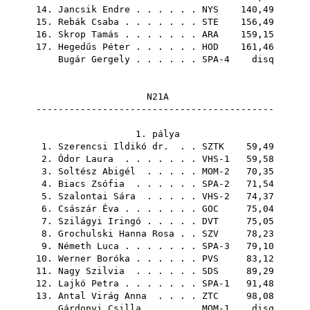
14.
Jancsik Endre
. . . . . .
NYS
140,49
15.
Rebák Csaba
. . . . . . .
STE
156,49
16.
Skrop Tamás
. . . . . . .
ARA
159,15
17.
Hegedűs Péter
. . . . . .
HOD
161,46
Bugár Gergely
. . . . . . SPA-4 disq
N21A
-------------------------------------------
1. pálya
1.
Szerencsi Ildikó dr.
. .
SZTK
59,49
2.
Ódor Laura
. . . . . . . VHS-1 59,58
3.
Soltész Abigél
. . . . . MOM-2 70,35
4.
Biacs Zsófia
. . . . . . SPA-2 71,54
5.
Szalontai Sára
. . . . . VHS-2 74,37
6.
Császár Éva
. . . . . . .
GOC
75,04
7.
Szilágyi Iringó
. . . . .
DVT
75,05
8.
Grochulski Hanna Rosa
. .
SZV
78,23
9.
Németh Luca
. . . . . . . SPA-3 79,10
10.
Werner Boróka
. . . . . .
PVS
83,12
11.
Nagy Szilvia
. . . . . .
SDS
89,29
12.
Lajkó Petra
. . . . . . . SPA-1 91,48
13.
Antal Virág Anna
. . . .
ZTC
98,08
Gárdonyi Csilla
. . . . . MOM-1 disq