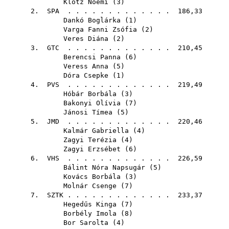
Klotz Noémi
(
3
)
2.
SPA
. . . . . . . . . . . . . 186,33
Dankó Boglárka
(
1
)
Varga Fanni Zsófia
(
2
)
Veres Diána
(
2
)
3.
GTC
. . . . . . . . . . . . . 210,45
Berencsi Panna
(
6
)
Veress Anna
(
5
)
Dóra Csepke
(
1
)
4.
PVS
. . . . . . . . . . . . . 219,49
Hóbár Borbála
(
3
)
Bakonyi Olívia
(
7
)
Jánosi Tímea
(
5
)
5.
JMD
. . . . . . . . . . . . . 220,46
Kalmár Gabriella
(
4
)
Zagyi Terézia
(
4
)
Zagyi Erzsébet
(
6
)
6.
VHS
. . . . . . . . . . . . . 226,59
Bálint Nóra Napsugár
(
5
)
Kovács Borbála
(
3
)
Molnár Csenge
(
7
)
7.
SZTK
. . . . . . . . . . . . . 233,37
Hegedűs Kinga
(
7
)
Borbély Imola
(
8
)
Bor Sarolta
(
4
)