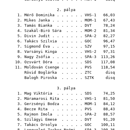
2. pálya
1.
Mérő Dominika
. . . . . . VHS-1 66,03
2.
Mikes Janka
. . . . . . . MOM-1 67,43
3.
Tamás Bianka
. . . . . .
DVT
78,24
4.
Szakál-Biró Sára
. . . . MOM-2 81,34
5.
Divin Judit
. . . . . . . SPA-2 82,27
6.
Takács Szilvia
. . . . .
GOC
96,47
7.
Sigmond Éva
. . . . . . .
SZV
97,15
8.
Varsányi Kinga
. . . . . VHS-2 97,31
9.
Nagy Zsófia
. . . . . . . SPA-3 113,26
10.
Ozsvárt Dóra
. . . . . .
SDS
117,08
11.
Moldován Csenge
. . . . .
PVS
118,54
Rövid Boglárka
. . . . .
ZTC
disq
Balogh Piroska
. . . . .
SZTK
disq
3. pálya
1.
Mag Viktória
. . . . . .
SDS
74,25
2.
Máramarosi Rita
. . . . . VHS-1 81,50
3.
Gerzsényi Bodza
. . . . . MOM-1 84,12
4.
Becze Rita
. . . . . . .
PVS
88,43
5.
Rajmon Imola
. . . . . . SPA-2 88,57
6.
Szilágyi Emese
. . . . .
DVT
91,20
7.
Takács Orsolya
. . . . .
GOC
100,11
8.
Lengyelné Zacher Noémi
. SPA-3 100,36