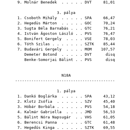
9.
Molnár Benedek
. . . . .
DVT
81,01
3. pálya
1.
Csoboth Mihály
. . . . .
SPA
66,47
2.
Hegedüs Márton
. . . . .
GOC
70,24
3.
Sugta Béla Barnabás
. . .
GTC
76,21
4.
István Ágoston László
. .
PVS
76,47
5.
Bonifert Gergely
. . . .
VSE
78,03
6.
Tóth Szilas
. . . . . . .
SZTK
85,44
7.
Budavári Gergely
. . . .
MOM
107,57
Demeter Botond
. . . . .
DVT
disq
Benke-Somorjai Bálint
. .
PVS
disq
N18A
-------------------------------------------
1. pálya
1.
Dankó Boglárka
. . . . .
SPA
43,12
2.
Klotz Zsófia
. . . . . .
SZV
45,40
3.
Hóbár Borbála
. . . . . .
PVS
54,18
4.
Kalmár Gabriella
. . . .
JMD
56,53
5.
Bálint Nóra Napsugár
. .
VHS
61,05
6.
Berencsi Panna
. . . . .
GTC
61,48
7.
Hegedűs Kinga
. . . . . .
SZTK
69,55