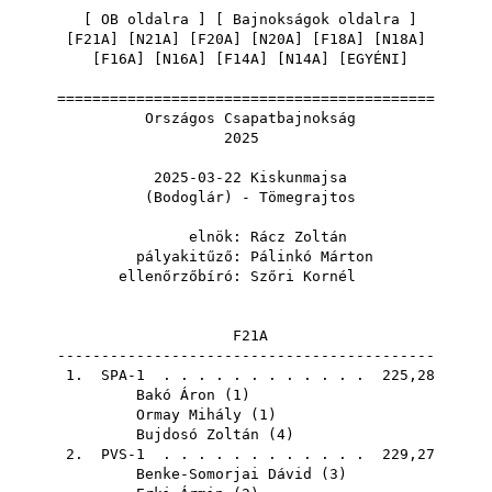
[
OB oldalra
] [
Bajnokságok oldalra
]
[
F21A
] [
N21A
] [
F20A
] [
N20A
] [
F18A
] [
N18A
]
[
F16A
] [
N16A
] [
F14A
] [
N14A
] [
EGYÉNI
]
===========================================
Országos Csapatbajnokság
2025
2025-03-22 Kiskunmajsa
(Bodoglár) - Tömegrajtos
elnök:
Rácz Zoltán
pályakitűző:
Pálinkó Márton
ellenőrzőbíró:
Szőri Kornél
F21A
-------------------------------------------
1. SPA-1 . . . . . . . . . . . . 225,28
Bakó Áron
(
1
)
Ormay Mihály
(
1
)
Bujdosó Zoltán
(
4
)
2. PVS-1 . . . . . . . . . . . . 229,27
Benke-Somorjai Dávid
(
3
)