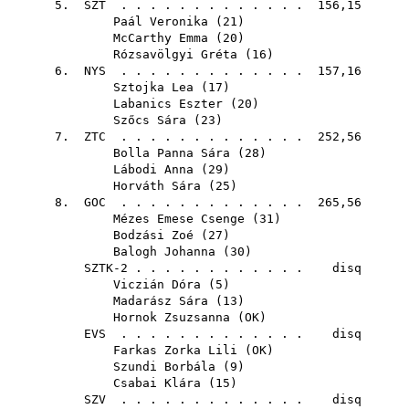
5.
SZT
. . . . . . . . . . . . . 156,15
Paál Veronika
(
21
)
McCarthy Emma
(
20
)
Rózsavölgyi Gréta
(
16
)
6.
NYS
. . . . . . . . . . . . . 157,16
Sztojka Lea
(
17
)
Labanics Eszter
(
20
)
Szőcs Sára
(
23
)
7.
ZTC
. . . . . . . . . . . . . 252,56
Bolla Panna Sára
(
28
)
Lábodi Anna
(
29
)
Horváth Sára
(
25
)
8.
GOC
. . . . . . . . . . . . . 265,56
Mézes Emese Csenge
(
31
)
Bodzási Zoé
(
27
)
Balogh Johanna
(
30
)
SZTK-2 . . . . . . . . . . . . disq
Viczián Dóra
(
5
)
Madarász Sára
(
13
)
Hornok Zsuzsanna
(
OK
)
EVS
. . . . . . . . . . . . . disq
Farkas Zorka Lili
(
OK
)
Szundi Borbála
(
9
)
Csabai Klára
(
15
)
SZV
. . . . . . . . . . . . . disq