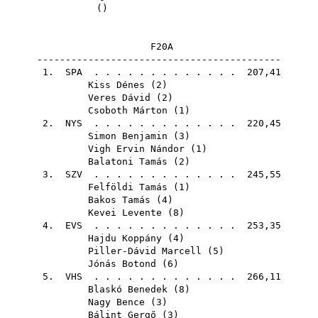
()
F20A
-------------------------------------------
1.
SPA
. . . . . . . . . . . . . 207,41
Kiss Dénes
(
2
)
Veres Dávid
(
2
)
Csoboth Márton
(
1
)
2.
NYS
. . . . . . . . . . . . . 220,45
Simon Benjamin
(
3
)
Vigh Ervin Nándor
(
1
)
Balatoni Tamás
(
2
)
3.
SZV
. . . . . . . . . . . . . 245,55
Felföldi Tamás
(
1
)
Bakos Tamás
(
4
)
Kevei Levente
(
8
)
4.
EVS
. . . . . . . . . . . . . 253,35
Hajdu Koppány
(
4
)
Piller-Dávid Marcell
(
5
)
Jónás Botond
(
6
)
5.
VHS
. . . . . . . . . . . . . 266,11
Blaskó Benedek
(
8
)
Nagy Bence
(
3
)
Bálint Gergő
(
3
)