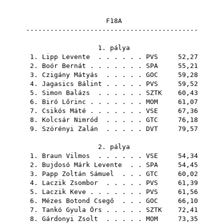
F18A
-------------------------------------------
1. pálya
1.
Lipp Levente
. . . . . .
PVS
52,27
2.
Boór Bernát
. . . . . . .
SPA
55,21
3.
Czigány Mátyás
. . . . .
GOC
59,28
4.
Jagasics Bálint
. . . . .
PVS
59,52
5.
Simon Balázs
. . . . . .
SZTK
60,43
6.
Biró Lőrinc
. . . . . . .
MOM
61,07
7.
Csikós Máté
. . . . . . .
VSE
67,36
8.
Kolcsár Nimród
. . . . .
GTC
76,18
9.
Szörényi Zalán
. . . . .
DVT
79,57
2. pálya
1.
Braun Vilmos
. . . . . .
VSE
54,34
2.
Bujdosó Márk Levente
. .
SPA
54,45
3.
Papp Zoltán Sámuel
. . .
GTC
60,02
4.
Laczik Zsombor
. . . . .
PVS
61,39
5.
Laczik Keve
. . . . . . .
PVS
61,56
6.
Mézes Botond Csegő
. . .
GOC
66,10
7.
Tankó Gyula Örs
. . . . .
SZTK
72,41
8.
Gárdonyi Zsolt
. . . . .
MOM
73,35