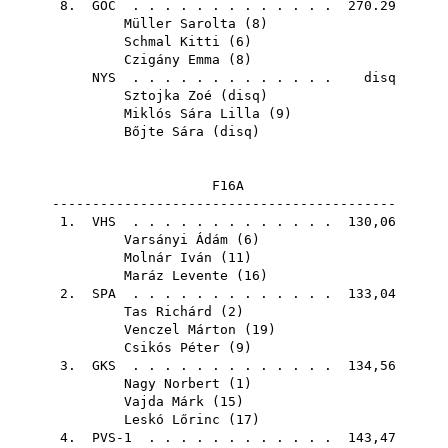
8.
GOC
. . . . . . . . . . . . . 270.29
Müller Sarolta
(
8
)
Schmal Kitti
(
6
)
Czigány Emma
(
8
)
NYS
. . . . . . . . . . . . . disq
Sztojka Zoé
(
disq
)
Miklós Sára Lilla
(
9
)
Bőjte Sára
(
disq
)
F16A
-------------------------------------------
1.
VHS
. . . . . . . . . . . . . 130,06
Varsányi Ádám
(
6
)
Molnár Iván
(
11
)
Maráz Levente
(
16
)
2.
SPA
. . . . . . . . . . . . . 133,04
Tas Richárd
(
2
)
Venczel Márton
(
19
)
Csikós Péter
(
9
)
3.
GKS
. . . . . . . . . . . . . 134,56
Nagy Norbert
(
1
)
Vajda Márk
(
15
)
Leskó Lőrinc
(
17
)
4. PVS-1 . . . . . . . . . . . . 143,47