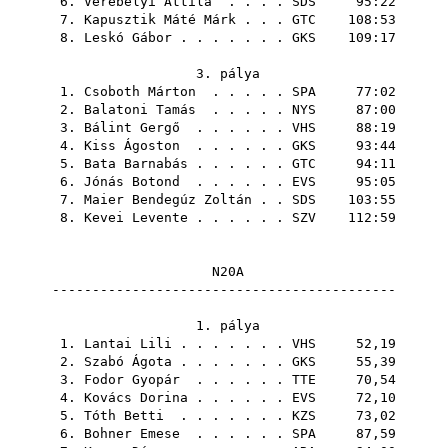
6.
Verebélyi Attila
. . . .
SDS
95:22
7.
Kapusztik Máté Márk
. . .
GTC
108:53
8.
Leskó Gábor
. . . . . . .
GKS
109:17
3. pálya
1.
Csoboth Márton
. . . . .
SPA
77:02
2.
Balatoni Tamás
. . . . .
NYS
87:00
3.
Bálint Gergő
. . . . . .
VHS
88:19
4.
Kiss Ágoston
. . . . . .
GKS
93:44
5.
Bata Barnabás
. . . . . .
GTC
94:11
6.
Jónás Botond
. . . . . .
EVS
95:05
7.
Maier Bendegúz Zoltán
. .
SDS
103:55
8.
Kevei Levente
. . . . . .
SZV
112:59
N20A
-------------------------------------------
1. pálya
1.
Lantai Lili
. . . . . . .
VHS
52,19
2.
Szabó Ágota
. . . . . . .
GKS
55,39
3.
Fodor Gyopár
. . . . . .
TTE
70,54
4.
Kovács Dorina
. . . . . .
EVS
72,10
5.
Tóth Betti
. . . . . . .
KZS
73,02
6.
Bohner Emese
. . . . . .
SPA
87,59