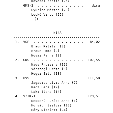
Kövesdi Zsófia
(
26
)
GKS-2 . . . . . . . . . . . . disq
Gyurina Márton
(
28
)
Leskó Vince
(
29
)
()
N14A
-------------------------------------------
1.
VSE
. . . . . . . . . . . . . 84,02
Braun Katalin
(
3
)
Braun Emma
(
2
)
Novai Panna
(
8
)
2.
GKS
. . . . . . . . . . . . . 107,55
Nagy Fruzsina
(
12
)
Várszegi Gréta
(
6
)
Hegyi Zita
(
18
)
3.
PVS
. . . . . . . . . . . . . 111,58
Jagasics Lívia Anna
(
7
)
Rácz Léna
(
19
)
Laki Ilona
(
14
)
4. SZTK-1 . . . . . . . . . . . . 123,51
Kesserű-Lukács Anna
(
1
)
Horváth Szilvia
(
10
)
Házy Nikolett
(
24
)