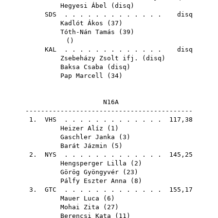
Hegyesi Ábel
(
disq
)
SDS
. . . . . . . . . . . . . disq
Kadlót Ákos
(
37
)
Tóth-Nán Tamás
(
39
)
()
KAL
. . . . . . . . . . . . . disq
Zsebeházy Zsolt ifj.
(
disq
)
Baksa Csaba
(
disq
)
Pap Marcell
(
34
)
N16A
-------------------------------------------
1.
VHS
. . . . . . . . . . . . . 117,38
Heizer Alíz
(
1
)
Gaschler Janka
(
3
)
Barát Jázmin
(
5
)
2.
NYS
. . . . . . . . . . . . . 145,25
Hengsperger Lilla
(
2
)
Görög Gyöngyvér
(
23
)
Pálfy Eszter Anna
(
8
)
3.
GTC
. . . . . . . . . . . . . 155,17
Mauer Luca
(
6
)
Mohai Zita
(
27
)
Berencsi Kata
(
11
)