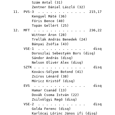
Szám Antal
(
31
)
Zentner Dániel László
(
32
)
11. PVS-3 . . . . . . . . . . . . 215,17
Kengyel Máté
(
36
)
Fóris Bence
(
40
)
Topán Gellért
(
25
)
12.
MFT
. . . . . . . . . . . . . 236,22
Wittner Áron
(
28
)
Trellák András Benedek
(
24
)
Bányai Zsófia
(
43
)
VSE-1 . . . . . . . . . . . . disq
Doroszlai Sebestyén Bors
(
disq
)
Sándor András
(
disq
)
Nelson Olivér Alex
(
disq
)
SZTK
. . . . . . . . . . . . . disq
Kovács-Sólyom Botond
(
41
)
Zsíros Lénárd
(
38
)
Móricz Kristóf
(
disq
)
EVS
. . . . . . . . . . . . . disq
Hamar Csanád
(
13
)
Dovák Csoma István
(
22
)
Zsilvölgyi Regő
(
disq
)
VSE-2 . . . . . . . . . . . . disq
Golda Ferenc
(
disq
)
Karlócai Lőrinc János ifj
(
disq
)