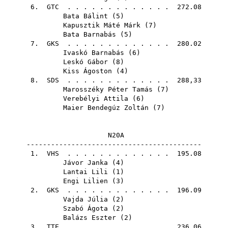
6.
GTC
. . . . . . . . . . . . . 272.08
Bata Bálint
(
5
)
Kapusztik Máté Márk
(
7
)
Bata Barnabás
(
5
)
7.
GKS
. . . . . . . . . . . . . 280.02
Ivaskó Barnabás
(
6
)
Leskó Gábor
(
8
)
Kiss Ágoston
(
4
)
8.
SDS
. . . . . . . . . . . . . 288,33
Marosszéky Péter Tamás
(
7
)
Verebélyi Attila
(
6
)
Maier Bendegúz Zoltán
(
7
)
N20A
-------------------------------------------
1.
VHS
. . . . . . . . . . . . . 195.08
Jávor Janka
(
4
)
Lantai Lili
(
1
)
Engi Lilien
(
3
)
2.
GKS
. . . . . . . . . . . . . 196.09
Vajda Júlia
(
2
)
Szabó Ágota
(
2
)
Balázs Eszter
(
2
)
3.
TTE
. . . . . . . . . . . . . 236.06