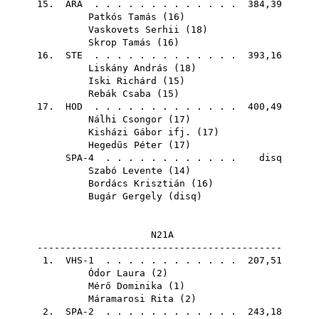
15.
ARA
. . . . . . . . . . . . . 384,39
Patkós Tamás
(
16
)
Vaskovets Serhii
(
18
)
Skrop Tamás
(
16
)
16.
STE
. . . . . . . . . . . . . 393,16
Liskány András
(
18
)
Iski Richárd
(
15
)
Rebák Csaba
(
15
)
17.
HOD
. . . . . . . . . . . . . 400,49
Nálhi Csongor
(
17
)
Kisházi Gábor ifj.
(
17
)
Hegedűs Péter
(
17
)
SPA-4 . . . . . . . . . . . . disq
Szabó Levente
(
14
)
Bordács Krisztián
(
16
)
Bugár Gergely
(
disq
)
N21A
-------------------------------------------
1. VHS-1 . . . . . . . . . . . . 207,51
Ódor Laura
(
2
)
Mérő Dominika
(
1
)
Máramarosi Rita
(
2
)
2. SPA-2 . . . . . . . . . . . . 243,18