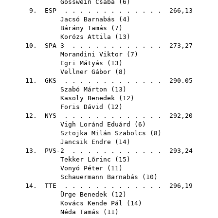
Gösswein Csaba
(
6
)
9.
ESP
. . . . . . . . . . . . . 266,13
Jacsó Barnabás
(
4
)
Bárány Tamás
(
7
)
Korózs Attila
(
13
)
10. SPA-3 . . . . . . . . . . . . 273,27
Morandini Viktor
(
7
)
Egri Mátyás
(
13
)
Vellner Gábor
(
8
)
11.
GKS
. . . . . . . . . . . . . 290.05
Szabó Márton
(
13
)
Kasoly Benedek
(
12
)
Foris Dávid
(
12
)
12.
NYS
. . . . . . . . . . . . . 292,20
Vigh Loránd Eduárd
(
6
)
Sztojka Milán Szabolcs
(
8
)
Jancsik Endre
(
14
)
13. PVS-2 . . . . . . . . . . . . 293,24
Tekker Lőrinc
(
15
)
Vonyó Péter
(
11
)
Schauermann Barnabás
(
10
)
14.
TTE
. . . . . . . . . . . . . 296,19
Ürge Benedek
(
12
)
Kovács Kende Pál
(
14
)
Néda Tamás
(
11
)