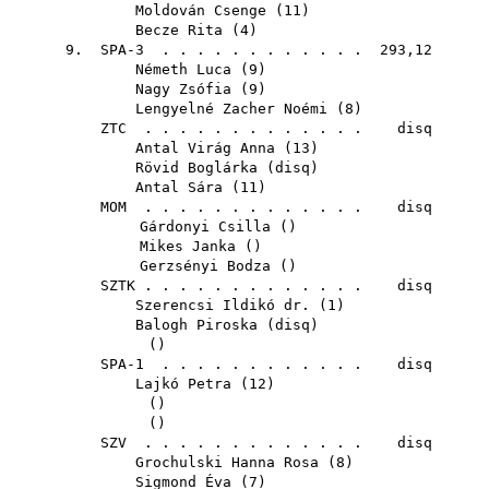
Moldován Csenge
(
11
)
Becze Rita
(
4
)
9. SPA-3 . . . . . . . . . . . . 293,12
Németh Luca
(
9
)
Nagy Zsófia
(
9
)
Lengyelné Zacher Noémi
(
8
)
ZTC
. . . . . . . . . . . . . disq
Antal Virág Anna
(
13
)
Rövid Boglárka
(
disq
)
Antal Sára
(
11
)
MOM
. . . . . . . . . . . . . disq
Gárdonyi Csilla
()
Mikes Janka
()
Gerzsényi Bodza
()
SZTK
. . . . . . . . . . . . . disq
Szerencsi Ildikó dr.
(
1
)
Balogh Piroska
(
disq
)
()
SPA-1 . . . . . . . . . . . . disq
Lajkó Petra
(
12
)
()
()
SZV
. . . . . . . . . . . . . disq
Grochulski Hanna Rosa
(
8
)
Sigmond Éva
(
7
)