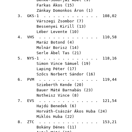
Farkas Ákos
(
15
)
Zánkay Domonkos Áron
(
1
)
3. GKS-1 . . . . . . . . . . . . 108,02
Várszegi Zsombor
(
7
)
Bessenyei Kirill
(
13
)
Léber Levente
(
10
)
4.
VHS
. . . . . . . . . . . . . 110,58
Maráz Botond
(
4
)
Molnár Borisz
(
14
)
Serle Ábel Tas
(
21
)
5. NYS-1 . . . . . . . . . . . . 118,16
Simon Vince Sámuel
(
19
)
Laping Péter
(
17
)
Szőcs Norbert Sándor
(
16
)
6.
PVM
. . . . . . . . . . . . . 119,44
Szieberth Kende
(
20
)
Bauer Máté Barnabás
(
23
)
Notheisz Vince
(
8
)
7.
EVS
. . . . . . . . . . . . . 121,54
Hajdú Benedek
(
6
)
Horváth-Császár Ákos Huba
(
24
)
Miklós Huba
(
22
)
8.
ZTC
. . . . . . . . . . . . . 153,21
Bokány Dénes
(
11
)