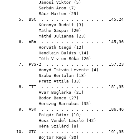
Jánosi Viktor
(
5
)
Serbán Áron
(
7
)
Rácz Márton
(
29
)
5.
BSC
. . . . . . . . . . . . . 145,24
Küronya Rudolf
(
3
)
Máthé Gáspár
(
20
)
Máthé Julianna
(
23
)
6.
ARA
. . . . . . . . . . . . . 145,36
Horváth Csegő
(
12
)
Hendlein Balázs
(
14
)
Tóth Vivien Réka
(
26
)
7. PVS-2 . . . . . . . . . . . . 157,23
Vonyó István Levente
(
4
)
Szabó Bertalan
(
18
)
Pretz Attila
(
33
)
8.
TTT
. . . . . . . . . . . . . 181,35
Avar Boglárka
(
21
)
Bodor Bence
(
27
)
Herczog Barnabás
(
35
)
9.
ASK
. . . . . . . . . . . . . 186,46
Polgár Bátor
(
10
)
Husz Vendel László
(
42
)
Héra Szilárd
(
8
)
10.
GTC
. . . . . . . . . . . . . 191,35
Bojtor Regő
(
30
)