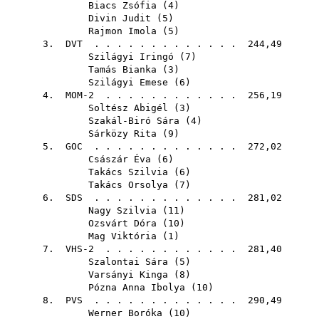
Biacs Zsófia
(
4
)
Divin Judit
(
5
)
Rajmon Imola
(
5
)
3.
DVT
. . . . . . . . . . . . . 244,49
Szilágyi Iringó
(
7
)
Tamás Bianka
(
3
)
Szilágyi Emese
(
6
)
4. MOM-2 . . . . . . . . . . . . 256,19
Soltész Abigél
(
3
)
Szakál-Biró Sára
(
4
)
Sárközy Rita
(
9
)
5.
GOC
. . . . . . . . . . . . . 272,02
Császár Éva
(
6
)
Takács Szilvia
(
6
)
Takács Orsolya
(
7
)
6.
SDS
. . . . . . . . . . . . . 281,02
Nagy Szilvia
(
11
)
Ozsvárt Dóra
(
10
)
Mag Viktória
(
1
)
7. VHS-2 . . . . . . . . . . . . 281,40
Szalontai Sára
(
5
)
Varsányi Kinga
(
8
)
Pózna Anna Ibolya
(
10
)
8.
PVS
. . . . . . . . . . . . . 290,49
Werner Boróka
(
10
)