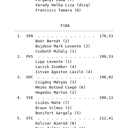
Várady Helka Liza
(
disq
)
Francsics Tamara
(
8
)
F18A
-------------------------------------------
1.
SPA
. . . . . . . . . . . . . 176,53
Boór Bernát
(
2
)
Bujdosó Márk Levente
(
2
)
Csoboth Mihály
(
1
)
2.
PVS
. . . . . . . . . . . . . 190,53
Lipp Levente
(
1
)
Laczik Zsombor
(
4
)
István Ágoston László
(
4
)
3.
GOC
. . . . . . . . . . . . . 196,02
Czigány Mátyás
(
3
)
Mézes Botond Csegő
(
6
)
Hegedüs Márton
(
2
)
4.
VSE
. . . . . . . . . . . . . 200,13
Csikós Máté
(
7
)
Braun Vilmos
(
1
)
Bonifert Gergely
(
5
)
5.
GTC
. . . . . . . . . . . . . 212,41
Kolcsár Nimród
(
8
)