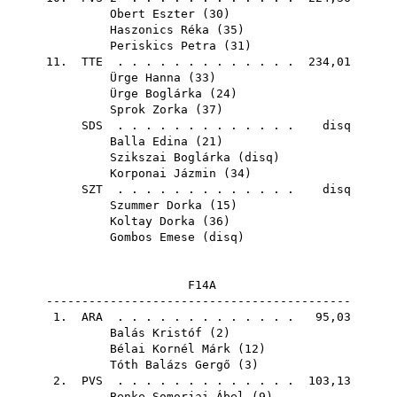
Obert Eszter
(
30
)
Haszonics Réka
(
35
)
Periskics Petra
(
31
)
11.
TTE
. . . . . . . . . . . . . 234,01
Ürge Hanna
(
33
)
Ürge Boglárka
(
24
)
Sprok Zorka
(
37
)
SDS
. . . . . . . . . . . . . disq
Balla Edina
(
21
)
Szikszai Boglárka
(
disq
)
Korponai Jázmin
(
34
)
SZT
. . . . . . . . . . . . . disq
Szummer Dorka
(
15
)
Koltay Dorka
(
36
)
Gombos Emese
(
disq
)
F14A
-------------------------------------------
1.
ARA
. . . . . . . . . . . . . 95,03
Balás Kristóf
(
2
)
Bélai Kornél Márk
(
12
)
Tóth Balázs Gergő
(
3
)
2.
PVS
. . . . . . . . . . . . . 103,13
Benke-Somorjai Ábel
(
9
)