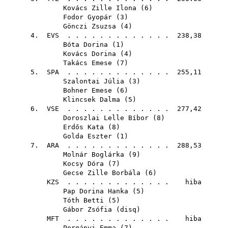
Kovács Zille Ilona
(
6
)
Fodor Gyopár
(
3
)
Gönczi Zsuzsa
(
4
)
4.
EVS
. . . . . . . . . . . . . 238,38
Bóta Dorina
(
1
)
Kovács Dorina
(
4
)
Takács Emese
(
7
)
5.
SPA
. . . . . . . . . . . . . 255,11
Szalontai Júlia
(
3
)
Bohner Emese
(
6
)
Klincsek Dalma
(
5
)
6.
VSE
. . . . . . . . . . . . . 277,42
Doroszlai Lelle Bíbor
(
8
)
Erdős Kata
(
8
)
Golda Eszter
(
1
)
7.
ARA
. . . . . . . . . . . . . 288,53
Molnár Boglárka
(
9
)
Kocsy Dóra
(
7
)
Gecse Zille Borbála
(
6
)
KZS
. . . . . . . . . . . . . hiba
Pap Dorina Hanka
(
5
)
Tóth Betti
(
5
)
Gábor Zsófia
(
disq
)
MFT
. . . . . . . . . . . . . hiba
Porgányi Emma
(
7
)