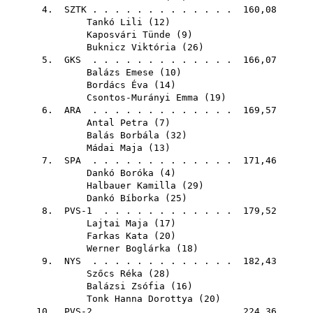
4.
SZTK
. . . . . . . . . . . . . 160,08
Tankó Lili
(
12
)
Kaposvári Tünde
(
9
)
Buknicz Viktória
(
26
)
5.
GKS
. . . . . . . . . . . . . 166,07
Balázs Emese
(
10
)
Bordács Éva
(
14
)
Csontos-Murányi Emma
(
19
)
6.
ARA
. . . . . . . . . . . . . 169,57
Antal Petra
(
7
)
Balás Borbála
(
32
)
Mádai Maja
(
13
)
7.
SPA
. . . . . . . . . . . . . 171,46
Dankó Boróka
(
4
)
Halbauer Kamilla
(
29
)
Dankó Bíborka
(
25
)
8. PVS-1 . . . . . . . . . . . . 179,52
Lajtai Maja
(
17
)
Farkas Kata
(
20
)
Werner Boglárka
(
18
)
9.
NYS
. . . . . . . . . . . . . 182,43
Szőcs Réka
(
28
)
Balázsi Zsófia
(
16
)
Tonk Hanna Dorottya
(
20
)
10. PVS-2 . . . . . . . . . . . . 224,36