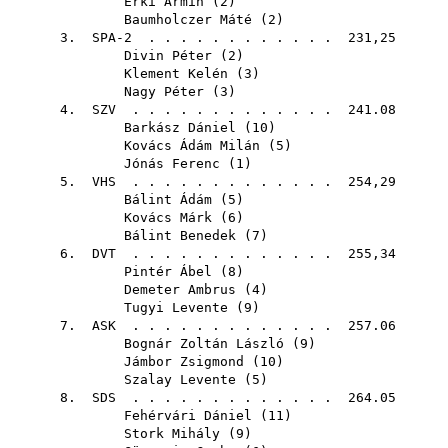
Erki Ármin
(
2
)
Baumholczer Máté
(
2
)
3. SPA-2 . . . . . . . . . . . . 231,25
Divin Péter
(
2
)
Klement Kelén
(
3
)
Nagy Péter
(
3
)
4.
SZV
. . . . . . . . . . . . . 241.08
Barkász Dániel
(
10
)
Kovács Ádám Milán
(
5
)
Jónás Ferenc
(
1
)
5.
VHS
. . . . . . . . . . . . . 254,29
Bálint Ádám
(
5
)
Kovács Márk
(
6
)
Bálint Benedek
(
7
)
6.
DVT
. . . . . . . . . . . . . 255,34
Pintér Ábel
(
8
)
Demeter Ambrus
(
4
)
Tugyi Levente
(
9
)
7.
ASK
. . . . . . . . . . . . . 257.06
Bognár Zoltán László
(
9
)
Jámbor Zsigmond
(
10
)
Szalay Levente
(
5
)
8.
SDS
. . . . . . . . . . . . . 264.05
Fehérvári Dániel
(
11
)
Stork Mihály
(
9
)