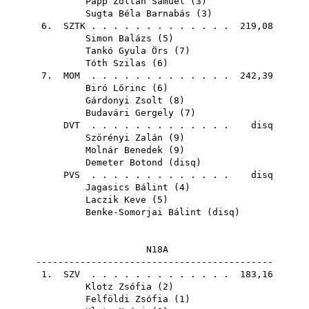
Papp Zoltán Sámuel
(
3
)
Sugta Béla Barnabás
(
3
)
6.
SZTK
. . . . . . . . . . . . . 219,08
Simon Balázs
(
5
)
Tankó Gyula Örs
(
7
)
Tóth Szilas
(
6
)
7.
MOM
. . . . . . . . . . . . . 242,39
Biró Lőrinc
(
6
)
Gárdonyi Zsolt
(
8
)
Budavári Gergely
(
7
)
DVT
. . . . . . . . . . . . . disq
Szörényi Zalán
(
9
)
Molnár Benedek
(
9
)
Demeter Botond
(
disq
)
PVS
. . . . . . . . . . . . . disq
Jagasics Bálint
(
4
)
Laczik Keve
(
5
)
Benke-Somorjai Bálint
(
disq
)
N18A
-------------------------------------------
1.
SZV
. . . . . . . . . . . . . 183,16
Klotz Zsófia
(
2
)
Felföldi Zsófia
(
1
)