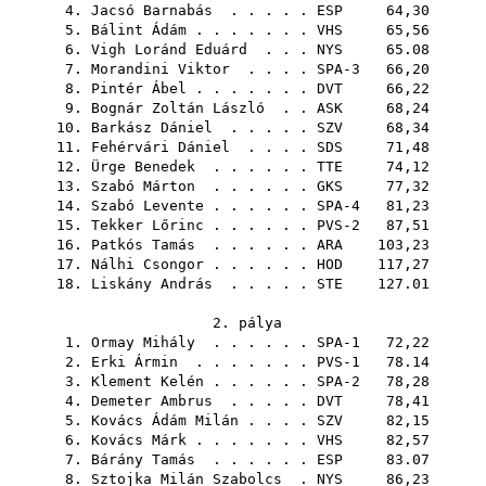
4.
Jacsó Barnabás
. . . . .
ESP
64,30
5.
Bálint Ádám
. . . . . . .
VHS
65,56
6.
Vigh Loránd Eduárd
. . .
NYS
65.08
7.
Morandini Viktor
. . . . SPA-3 66,20
8.
Pintér Ábel
. . . . . . .
DVT
66,22
9.
Bognár Zoltán László
. .
ASK
68,24
10.
Barkász Dániel
. . . . .
SZV
68,34
11.
Fehérvári Dániel
. . . .
SDS
71,48
12.
Ürge Benedek
. . . . . .
TTE
74,12
13.
Szabó Márton
. . . . . .
GKS
77,32
14.
Szabó Levente
. . . . . . SPA-4 81,23
15.
Tekker Lőrinc
. . . . . . PVS-2 87,51
16.
Patkós Tamás
. . . . . .
ARA
103,23
17.
Nálhi Csongor
. . . . . .
HOD
117,27
18.
Liskány András
. . . . .
STE
127.01
2. pálya
1.
Ormay Mihály
. . . . . . SPA-1 72,22
2.
Erki Ármin
. . . . . . . PVS-1 78.14
3.
Klement Kelén
. . . . . . SPA-2 78,28
4.
Demeter Ambrus
. . . . .
DVT
78,41
5.
Kovács Ádám Milán
. . . .
SZV
82,15
6.
Kovács Márk
. . . . . . .
VHS
82,57
7.
Bárány Tamás
. . . . . .
ESP
83.07
8.
Sztojka Milán Szabolcs
.
NYS
86,23