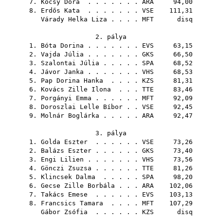
7.
Kocsy Dóra
. . . . . . .
ARA
94,00
8.
Erdős Kata
. . . . . . .
VSE
111,31
Várady Helka Liza
. . . .
MFT
disq
2. pálya
1.
Bóta Dorina
. . . . . . .
EVS
63,15
2.
Vajda Júlia
. . . . . . .
GKS
66,50
3.
Szalontai Júlia
. . . . .
SPA
68,52
4.
Jávor Janka
. . . . . . .
VHS
68,53
5.
Pap Dorina Hanka
. . . .
KZS
81,31
6.
Kovács Zille Ilona
. . .
TTE
83,46
7.
Porgányi Emma
. . . . . .
MFT
92,09
8.
Doroszlai Lelle Bíbor
. .
VSE
92,45
9.
Molnár Boglárka
. . . . .
ARA
92,47
3. pálya
1.
Golda Eszter
. . . . . .
VSE
73,26
2.
Balázs Eszter
. . . . . .
GKS
73,40
3.
Engi Lilien
. . . . . . .
VHS
73,56
4.
Gönczi Zsuzsa
. . . . . .
TTE
81,26
5.
Klincsek Dalma
. . . . .
SPA
98,20
6.
Gecse Zille Borbála
. . .
ARA
102,06
7.
Takács Emese
. . . . . .
EVS
103,13
8.
Francsics Tamara
. . . .
MFT
107,29
Gábor Zsófia
. . . . . .
KZS
disq