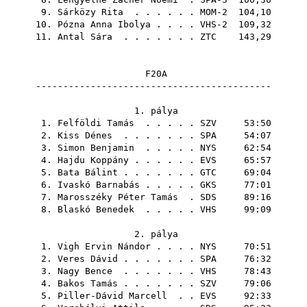
9.
Sárközy Rita
. . . . . . MOM-2 104,10
10.
Pózna Anna Ibolya
. . . . VHS-2 109,32
11.
Antal Sára
. . . . . . .
ZTC
143,29
F20A
-------------------------------------------
1. pálya
1.
Felföldi Tamás
. . . . .
SZV
53:50
2.
Kiss Dénes
. . . . . . .
SPA
54:07
3.
Simon Benjamin
. . . . .
NYS
62:54
4.
Hajdu Koppány
. . . . . .
EVS
65:57
5.
Bata Bálint
. . . . . . .
GTC
69:04
6.
Ivaskó Barnabás
. . . . .
GKS
77:01
7.
Marosszéky Péter Tamás
.
SDS
89:16
8.
Blaskó Benedek
. . . . .
VHS
99:09
2. pálya
1.
Vigh Ervin Nándor
. . . .
NYS
70:51
2.
Veres Dávid
. . . . . . .
SPA
76:32
3.
Nagy Bence
. . . . . . .
VHS
78:43
4.
Bakos Tamás
. . . . . . .
SZV
79:06
5.
Piller-Dávid Marcell
. .
EVS
92:33