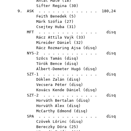
Antal Máté
(
18
)
Sifter Regina
(
30
)
9.
ASK
. . . . . . . . . . . . . 180,24
Feith Benedek
(
5
)
Márk Szófia
(
27
)
Csejtey Huba
(
31
)
MFT
. . . . . . . . . . . . . disq
Rácz Attila Vajk
(
33
)
Mireider Dániel
(
32
)
Rácz Rozmaring Ajsa
(
disq
)
NYS-2 . . . . . . . . . . . . disq
Szőcs Tamás
(
disq
)
Török Bence
(
disq
)
Albert-Demeter Hugó
(
disq
)
SZT-1 . . . . . . . . . . . . disq
Döklen Zalán
(
disq
)
Vecsera Péter
(
disq
)
Kovács Kende Dániel
(
disq
)
SZT-2 . . . . . . . . . . . . disq
Horváth Bertalan
(
disq
)
Horváth Alex
(
disq
)
McCarthy Edmond
(
disq
)
SPA
. . . . . . . . . . . . . disq
Czövek Lőrinc
(
disq
)
Bereczky Dóra
(
25
)