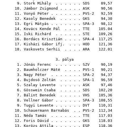
9.
Stork Mihály
. . . . . .
SDS
89,57
10.
Jámbor Zsigmond
. . . . .
ASK
90,56
11.
Vonyó Péter
. . . . . . . PVS-2 92,59
12.
Kasoly Benedek
. . . . .
GKS
94,30
13.
Egri Mátyás
. . . . . . . SPA-3 98,12
14.
Kovács Kende Pál
. . . .
TTE
105.04
15.
Iski Richárd
. . . . . .
STE
109,26
16.
Bordács Krisztián
. . . . SPA-4 117,25
17.
Kisházi Gábor ifj.
. . .
HOD
121,36
18.
Vaskovets Serhii
. . . .
ARA
122.01
3. pálya
1.
Jónás Ferenc
. . . . . .
SZV
90,19
2.
Baumholczer Máté
. . . . PVS-1 90,21
3.
Nagy Péter
. . . . . . . SPA-2 94,37
4.
Bujdosó Zoltán
. . . . . SPA-1 96,59
5.
Szalay Levente
. . . . .
ASK
97,46
6.
Gösswein Csaba
. . . . .
SDS
102,20
7.
Bálint Benedek
. . . . .
VHS
105,36
8.
Vellner Gábor
. . . . . . SPA-3 108,55
9.
Tugyi Levente
. . . . . .
DVT
110,31
10.
Schauermann Barnabás
. . PVS-2 112,34
11.
Néda Tamás
. . . . . . .
TTE
117.03
12.
Foris Dávid
. . . . . . .
GKS
118.03
13.
Korózs Attila
. . . . . .
ESP
118,36