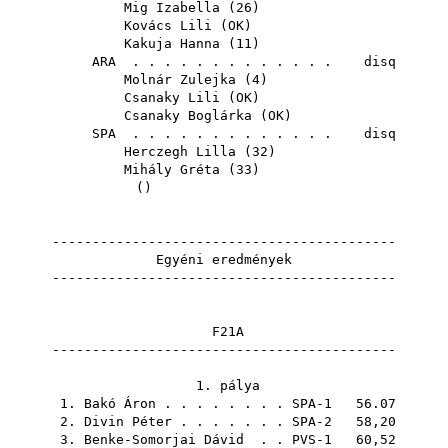
Mig Izabella
(
26
)
Kovács Lili
(
OK
)
Kakuja Hanna
(
11
)
ARA
. . . . . . . . . . . . . disq
Molnár Zulejka
(
4
)
Csanaky Lili
(
OK
)
Csanaky Boglárka
(
OK
)
SPA
. . . . . . . . . . . . . disq
Herczegh Lilla
(
32
)
Mihály Gréta
(
33
)
()
-------------------------------------------
Egyéni eredmények
-------------------------------------------
F21A
-------------------------------------------
1. pálya
1.
Bakó Áron
. . . . . . . . SPA-1 56.07
2.
Divin Péter
. . . . . . . SPA-2 58,20
3.
Benke-Somorjai Dávid
. . PVS-1 60,52