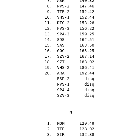
7.
ASK
140.32
8. PVS-2 147.46
9. TTE-2 152.42
10. VHS-1 152.44
11. DTC-2 153.26
12. PVS-3 156.22
13. SPA-3 159.25
14.
SDS
162.51
15.
SAS
163.50
16.
GOC
165.25
17. SZV-2 167.14
18.
SZT
183.02
19. VHS-2 186.41
20.
ARA
192.44
ESP-2 disq
PVS-1 disq
SPA-4 disq
SZV-3 disq
N
--------------------
1.
MOM
120.49
2.
TTE
128.02
3.
SIR
132.38