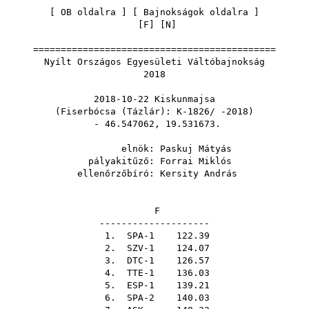
[
OB oldalra
] [
Bajnokságok oldalra
]
[
F
] [
N
]
============================================
Nyílt Országos Egyesületi Váltóbajnokság
2018
2018-10-22 Kiskunmajsa
(Fiserbócsa (Tázlár): K-1826/ -2018)
- 46.547062, 19.531673.
elnök:
Paskuj Mátyás
pályakitűző:
Forrai Miklós
ellenőrzőbíró:
Kersity András
F
--------------------
1. SPA-1 122.39
2. SZV-1 124.07
3. DTC-1 126.57
4. TTE-1 136.03
5. ESP-1 139.21
6. SPA-2 140.03